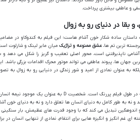
سفی و عاطفی بیشتری پرداخت.
و بقا در دنیای رو به زوال
ک داستان ساده شکار خون آشام هاست؛ این فیلم به کندوکاو در مضامی
برجسته ترین تم ها،
عشق ممنوعه و تراژیک
میان مایر لینک و شارلوت است
آشامی ناپذیرفتنی است، محور اصلی تعقیب و گریز را شکل می دهد و ب
ن جهان ها، پیوند عاطفی می تواند موتور محرک اقدامات بزرگی باشد. ای
که به عنوان نمادی از امید و شور زندگی در دنیایی رو به زوال به تصوی
تم دیگری است که در طول فیلم پررنگ است. شخصیت D به عنوان یک موجود نیمه انس
ند و نه به طور کامل به دنیای انسان ها تعلق دارد و نه به دنیای خون آشا
 و اندوهگین تبدیل می کند که با وجود قدرت های عظیمش، بار سنگینی ا
ه ای غم انگیز و انگیزه هایی برای انتقام، نمادی از تنهایی انسان در براب