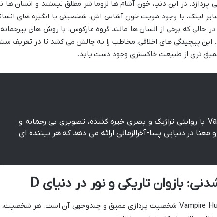
 پردازد. در این دنیا، خون آشام ها لزوماً شر مطلق نیستند و انسان ها نی
یر لینک، با وجود هویت خون آشامی اش، شخصیتی با انگیزه های انسان
 حالی که برخی از انسان ها مانند گروه مارکوس، با روش های بیرحمانه 
ند. این پیچیدگی های اخلاقی، مخاطب را به چالش می کشد تا در تعریف سنت
 عمیق تری از طبیعت خاکستری وجود دست یابد.
فیلم Vampire Hunter D: Bloodlust با روایتی تراژیک و بصری خیره کننده، تصویری بی رحمانه و
معنا در دنیایی پسا-آخرالزمانی ارائه می دهد که هر بیننده ای
 بازوان تاریکی و نور در دنیای D
یکی از نقاط قوت اساسی Vampire Hunter D: Bloodlust شخصیت پردازی عمیق و چندوجهی آن است. هر شخصیت، 