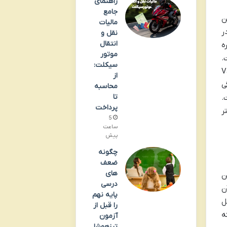
راهنمای
جامع
پن
مالیات
ر
نقل و
انتقال
ره
موتور
.
سیکلت:
Vampir
از
ی
محاسبه
تا
.
پرداخت
ر
5
ساعت
پیش
چگونه
ضعف
های
لین
درسی
آن
پایه نهم
ل
را قبل از
ه
آزمون
تیزهوشا