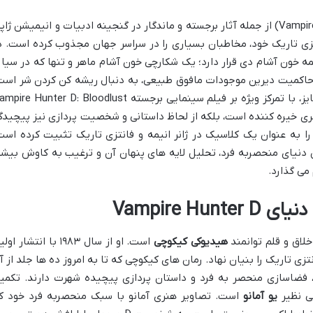
فرنچایز شکارچی خون آشام دی (Vampire Hunter D) از جمله آثار برجسته و ماندگار در گنجینه ادبیات و انیمیشن ژا
ی تاریک خود، مخاطبان بسیاری را در سراسر جهان مجذوب کرده است. د
 مجموعه، شخصیت enigmatic و نیمه خون آشام دی قرار دارد؛ یک شکارچی خون آشام ماهر و تنها که در سیا
اکمیت دیرین موجودات مافوق طبیعی، به دنبال ریشه کن کردن شر است
این مقاله به بررسی جامع و عمیق این فرنچایز، با تمرکز ویژه بر فیلم سینمایی برجسته e Hunter D: Bloodlust
 نظر بصری خیره کننده است، بلکه از لحاظ داستانی و شخصیت پردازی نیز پیچیدگ
را به عنوان یک کلاسیک در ژانر انیمه و فانتزی تاریک تثبیت کرده است
 دنیای منحصربه فرد، تحلیل لایه های پنهان آن و ترغیب به کاوش بیشت
می گذارد.
Vampire Hu
اق و قلم توانمند
هیدیوکی کیکوچی
است. او از سال ۱۹۸۳ با انتشار او
Vampire ، این جهان فانتزی تاریک را بنیان نهاد. رمان های کیکوچی که تا به امروز ده ها جلد از 
فضاسازی منحصر به فرد و داستان پردازی پیچیده شهرت دارند. تکمی
ی نظیر
یو آمانو
است. تصاویر هنری آمانو با سبک منحصربه فرد خود ک