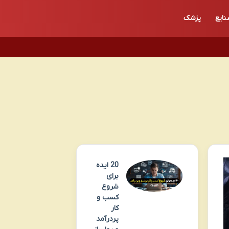
ایع
پزشک
20 ایده
برای
شروع
کسب و
کار
پردرآمد