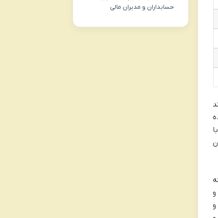
حسابداران و مدیران مالی
ند
ه
ا
ن
که
ی و
و
و