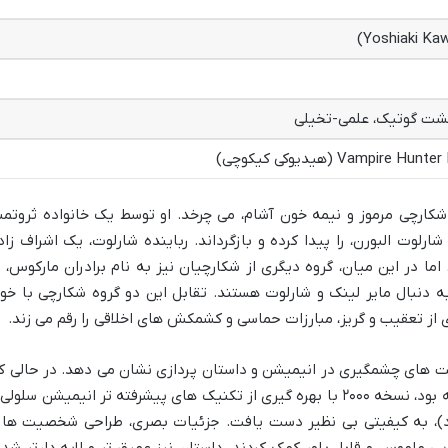
حشت گوتیک، علمی-تخیلی
Vampi (هیدیوکی کیکوچی)
تان فیلم حول محور ماموریت دی (D)، شکارچی مرموز و نیمه خون آشام، می چرخد. او توسط یک خانواده ثروتم
رلوت البورن، را پیدا کرده و بازگرداند. رباینده شارلوت، یک اشراف زاد
ما در این میان، گروه دیگری از شکارچیان نیز به نام برادران مارکوس، ب
 دنبال مایر لینک و شارلوت هستند. تقابل این دو گروه شکارچی با خو
ای از تعقیب و گریز، مبارزات حماسی و کشمکش های اخلاقی را رقم می زند.
 با نسخه ۱۹۸۵، Bloodlust پیشرفت های چشمگیری در انیمیشن و داستان پردازی نشان می دهد. در حالی 
فیلم اول، با توجه به زمان خود، اثری نوآورانه بود، نسخه ۲۰۰۰ با بهره گیری از تکنیک های پیشرفته تر انیمیشن سلول
ود)، به کیفیتی بی نظیر دست یافت. جزئیات بصری، طراحی شخصیت ها 
ی ملموس و قابل باور کمک کردند. داستان نیز عمیق تر و لایه دارتر شد 