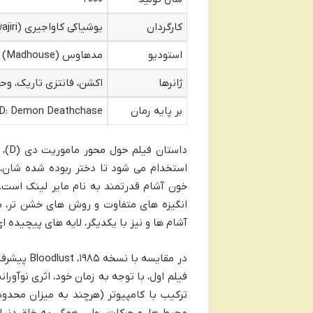
کارگردان
یوشیاکی کاواجیری (Yoshiaki Kawajiri)
استودیو
مدهاوس (Madhouse)
ژانرها
اکشن، فانتزی تاریک، و
بر پایه رمان
re Hunter D: Demon Deathchase
داس
استخدام می شود تا دختر ربوده شده شان، شا
خون آشام قدرتمند به نام مایر لینک است. ا
انگیزه های متفاوت و روش های خشن تر، به
آشام ها و نیز با یکدیگر، لایه های پیچیده 
در مقایسه
ترکیب با کامپیوتر (هرچند به میزان محد
محیط ها، و حرکات روان، همگی به خلق دنیای