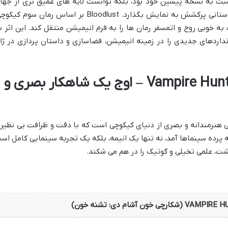
بت به نسخه پیشین خود بود، بلکه توانست لایه های عمیق تری از جها
کیکوچی را با کیفیت بصری خیره کننده و داستانی پرکشش به نمایش بگذارد. Bloodlust بر اساس رمان سوم ک
شد و توانست به خوبی روح و اتمسفر رمان ها را به فرم انیمیشن منتقل کند. این اثر ب
نداردهای جدیدی را در زمینه انیمیشن، فضاسازی و داستان پردازی در ژان
Vampire Hunter D: Bloodlust (2000) – اوج یک شاهکار بصری و
Vampire Hunter D: Blood تجسمی هنرمندانه و بصری از دنیای کیکوچی است که با دقت و ظرافت بی نظی
ته شده است. این اثر که در سال ۲۰۰۰ به پرده سینماها آمد، نه تنها یک انیمه، بلکه یک تجربه سینمایی کامل ا
شت، علمی تخیلی و گوتیک را در هم می شکند.
ون آشام دی: تشنه خون)