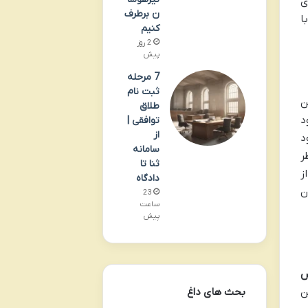
 بصری
ن برطرف
فی و در عین حال تنها و سرسخت D را با
کنیم
2 روز
پیش
7 مرحله
ثبت نام
یشن
طلاق
د
توافقی |
از
. فیلم ۱۹۸۵ با وجود
سامانه
 نظر
ثنا تا
از
دادگاه
ن
23
ساعت
پیش
س
بحث های داغ
ن