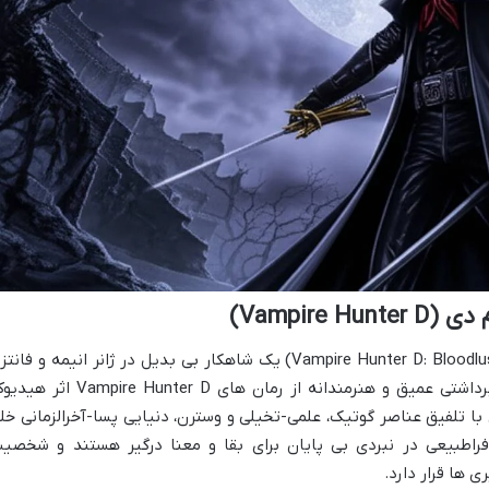
Vampire)
فیلم شکارچی خون آشام دی: تشنه خون (Vampire Hunter D: Bloodlust) یک شاهکار بی بدیل در ژانر انیمه و فا
تاریک است که در سال ۲۰۰۰ اکران شد و برداشتی عمیق و هنرمندانه از رمان های ampire Hunter D
ا تلفیق عناصر گوتیک، علمی-تخیلی و وسترن، دنیایی پسا-آخرالزمانی خل
راطبیعی در نبردی بی پایان برای بقا و معنا درگیر هستند و شخصی