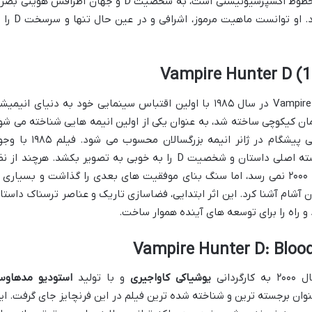
تلفیقی از ظرافت گوتیک، عناصر سوررئال و خطوط اکسپرسیونیستی است، به شخصیت D و جهان اطرافش هویتی
بخشید که در کمتر اثر دیگری دیده می شود. او توانست ماهیت مرموز، اشرا
پیش از ظهور Bloodlust، جهان Vampire Hunter D در سال ۱۹۸۵ با اولین اقتباس سینمایی خود به دنیای انیم
ان کیکوچی ساخته شد، به عنوان یکی از اولین انیمه هایی شناخته می شو
که به مخاطبان غربی معرفی شد و به نوعی پیشگام در ژانر انیمه بزرگسالان محسوب می شود
محدودیت های فنی آن زمان، موفق شد هسته اصلی داستان و شخصیت D را به خوبی به تصویر بکشد. هرچند از
انیمیشن و پیچیدگی داستانی به پای نسخه ۲۰۰۰ نمی رسد، اما سنگ بنای موفقیت های بعدی را گذاشت و بسیاری 
ون آشام آشنا کرد. این اثر ابتدایی، فضاسازی تاریک و عناصر ترسناک داستا
 و راه را برای توسعه های آینده هموار ساخت.
یوشیاکی کاواجیری
و با تولید
استودیو مدهاو
نوان برجسته ترین و شناخته شده ترین فیلم در این فرنچایز جای گرفت. ای