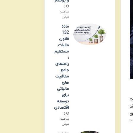
و پولساز
5
ساعت
پیش
ماده
132
قانون
مالیات
مستقیم
:
راهنمای
جامع
معافیت‌
های
مالیاتی
برای
نتزی
توسعه
V اثر هیدیوکی
اقتصادی
ق
5
ساعت
ت
پیش