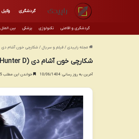
گردشگری
وکیل
گردشگری و اقامتی
تکنولوژی
پزشکی
بین الملل
مجله راپیدی
/
فیلم و سریال
/
شکارچی خون آشام دی (Vampire Hunter D) – معرفی کامل فی
شکارچی خون آشام دی (Vampire Hunter D) – معرفی کامل فیلم
آخرین به روز رسانی: 10/06/1404
خواندن این مطلب 15 دقیقه زمان میبرد