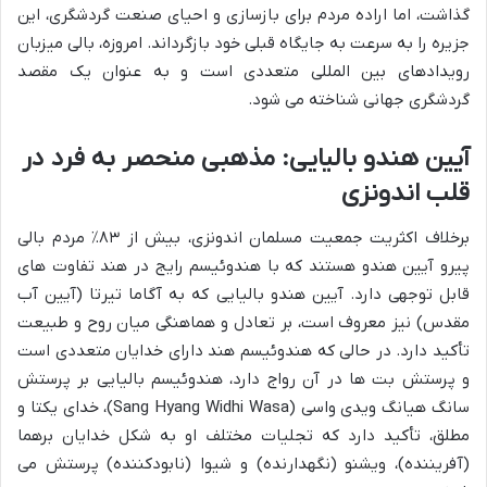
گذاشت، اما اراده مردم برای بازسازی و احیای صنعت گردشگری، این
جزیره را به سرعت به جایگاه قبلی خود بازگرداند. امروزه، بالی میزبان
رویدادهای بین المللی متعددی است و به عنوان یک مقصد
گردشگری جهانی شناخته می شود.
آیین هندو بالیایی: مذهبی منحصر به فرد در
قلب اندونزی
برخلاف اکثریت جمعیت مسلمان اندونزی، بیش از ۸۳٪ مردم بالی
پیرو آیین هندو هستند که با هندوئیسم رایج در هند تفاوت های
قابل توجهی دارد. آیین هندو بالیایی که به آگاما تیرتا (آیین آب
مقدس) نیز معروف است، بر تعادل و هماهنگی میان روح و طبیعت
تأکید دارد. در حالی که هندوئیسم هند دارای خدایان متعددی است
و پرستش بت ها در آن رواج دارد، هندوئیسم بالیایی بر پرستش
سانگ هیانگ ویدی واسی (Sang Hyang Widhi Wasa)، خدای یکتا و
مطلق، تأکید دارد که تجلیات مختلف او به شکل خدایان برهما
(آفریننده)، ویشنو (نگهدارنده) و شیوا (نابودکننده) پرستش می