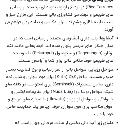
Rice Terraces) در نزدیکی اوبود، نمونه ای برجسته از زیبایی
های طبیعی و مهندسی کشاورزی بالی هستند. این مزارع سبز و
شیب دار، مناظری چشم نواز برای عکاسی و پیاده روی فراهم می
آورند.
آبشارها:
بالی دارای آبشارهای متعدد و زیبایی است که در
میان جنگل های سرسبز پنهان شده اند. آبشارهایی مانند تگه
نوگان (Tegenungan) و سکومپول (Sekumpul) با حوضچه
های طبیعی خود، مکانی عالی برای شنا و آرامش هستند.
سواحل رویایی:
سواحل بالی از نظر زیبایی و نوع فعالیت بسیار
متنوع هستند. ساحل کوتا (Kuta) برای موج سواری و شب زنده
داری، ساحل سمینیاک (Seminyak) برای استراحت در کافه های
شیک، سواحل نوسا دوآ (Nusa Dua) برای تفریحات لوکس و
خانوادگی، و سواحل اولوواتو (Uluwatu) با صخره های مرتفع و
امواج مناسب برای موج سواران حرفه ای، هر یک جذابیت خاص
خود را دارند.
دنیای زیر آب:
بالی بخشی از مثلث مرجانی جهان است که