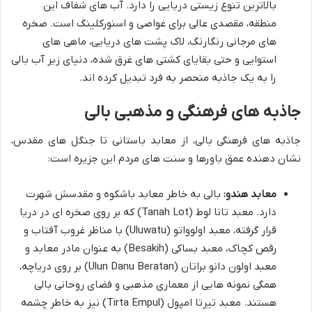
بالاترین تنوع زیستی دریایی را دارد. آب های شفاف این
منطقه، مقصدی عالی برای غواصی و اسنورکلینگ است. صخره
های مرجانی رنگارنگ، لاک پشت های دریایی، ماهی های
استوایی و حتی بقایای کشتی های غرق شده، دنیای زیر آب بالی
را به یک جاذبه منحصر به فرد تبدیل کرده اند.
جاذبه های فرهنگی و مذهبی بالی
جاذبه های فرهنگی بالی، از معابد باستانی تا جنگل های مقدس،
نشان دهنده عمق باورها و سنت های مردم این جزیره است:
معابد هندو:
بالی به خاطر معابد باشکوه و مقدسش شهرت
دارد. معبد تانا لوط (Tanah Lot) که بر روی صخره ای در دریا
قرار گرفته، معبد اولوواتو (Uluwatu) با مناظر غروب آفتاب و
رقص کچاک، معبد بساکی (Besakih) به عنوان مادر معابد و
معبد اولون دانو براتان (Ulun Danu Beratan) بر روی دریاچه،
همگی نمونه هایی از معماری مذهبی و فضای روحانی بالی
هستند. معبد تیرتا امپول (Tirta Empul) نیز به خاطر چشمه