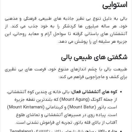
استوایی
بالی به دلیل تنوع بی نظیر جاذبه های طبیعی، فرهنگی و مذهبی
خود، هر ساله میلیون ها گردشگر را به خود جذب می کند. از
آتشفشان های باستانی گرفته تا سواحل آرام و معابد روحانی، این
جزیره هر سلیقه ای را پوشش می دهد.
شگفتی های طبیعی بالی
طبیعت بالی با چشم اندازهای متنوع خود، فرصت های بی نظیری
برای کشف و ماجراجویی فراهم می کند:
کوه های آتشفشانی فعال:
بالی خانه ی چندین کوه آتشفشانی،
از جمله آگونگ (Mount Agung) که بلندترین نقطه جزیره
است، باتور (Mount Batur) و کینتامانی (Mount Kintamani)
است. پیاده روی در مسیرهای آتشفشانی و تماشای طلوع
آفتاب از بالای قله باتور، تجربه ای فراموش نشدنی است.
مزارع پلکانی برنج:
شالیزارهای پلکانی تگالالانگ (Tegallalang