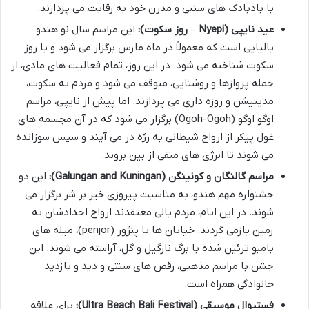
با بادبادک های سنتی و مدرن خود به رقابت می پردازند.
عید نایپی (Nyepi – روز سکوت):
این مراسم سال نو هندو
بالیایی است که معمولاً در ماه مارس برگزار می شود و با روز
سکوت شناخته می شود. در این روز، تمام فعالیت های مادی، از
جمله پروازها و روشنایی، متوقف می شود و مردم به سکوت،
مدیتیشن و روزه داری می پردازند. اما پیش از نایپی، مراسم
اوگو اوگو (Ogoh-Ogoh) برگزار می شود که در آن مجسمه های
غول پیکر از ارواح شیطانی به رژه در می آیند و سپس سوزانده
می شوند تا انرژی های منفی از بین بروند.
مراسم گالنگان و کونینگن (Galungan and Kuningan):
این دو
جشنواره مهم هندو، به مناسبت پیروزی خیر بر شر برگزار می
شوند. در این ایام، مردم بالی معتقدند ارواح اجدادشان به
زمین بازمی گردند. خیابان ها با پنژور (penjor)، میله های
بامبو تزئین شده با برگ نارگیل و گل، آراسته می شوند. این
جشن با مراسم مذهبی، رقص های سنتی و دید و بازدید
خانوادگی همراه است.
فستیوال موسیقی (Ultra Beach Bali Festival):
برای علاقه