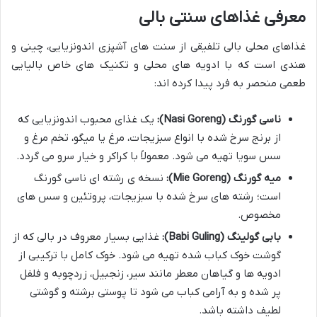
معرفی غذاهای سنتی بالی
غذاهای محلی بالی تلفیقی از سنت های آشپزی اندونزیایی، چینی و
هندی است که با ادویه های محلی و تکنیک های خاص بالیایی
طعمی منحصر به فرد پیدا کرده اند:
ناسی گورنگ (Nasi Goreng):
یک غذای محبوب اندونزیایی که
از برنج سرخ شده با انواع سبزیجات، مرغ یا میگو، تخم مرغ و
سس سویا تهیه می شود. معمولاً با کراکر و خیار سرو می گردد.
میه گورنگ (Mie Goreng):
نسخه ی رشته ای ناسی گورنگ
است؛ رشته های سرخ شده با سبزیجات، پروتئین و سس های
مخصوص.
بابی گولینگ (Babi Guling):
غذایی بسیار معروف در بالی که از
گوشت خوک کباب شده تهیه می شود. خوک کامل با ترکیبی از
ادویه ها و گیاهان معطر مانند سیر، زنجبیل، زردچوبه و فلفل
پر شده و به آرامی کباب می شود تا پوستی برشته و گوشتی
لطیف داشته باشد.