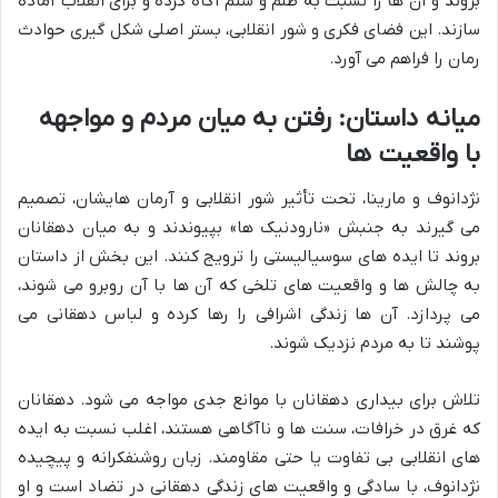
بروند و آن ها را نسبت به ظلم و ستم آگاه کرده و برای انقلاب آماده
سازند. این فضای فکری و شور انقلابی، بستر اصلی شکل گیری حوادث
رمان را فراهم می آورد.
میانه داستان: رفتن به میان مردم و مواجهه
با واقعیت ها
نژدانوف و مارینا، تحت تأثیر شور انقلابی و آرمان هایشان، تصمیم
می گیرند به جنبش «نارودنیک ها» بپیوندند و به میان دهقانان
بروند تا ایده های سوسیالیستی را ترویج کنند. این بخش از داستان
به چالش ها و واقعیت های تلخی که آن ها با آن روبرو می شوند،
می پردازد. آن ها زندگی اشرافی را رها کرده و لباس دهقانی می
پوشند تا به مردم نزدیک شوند.
تلاش برای بیداری دهقانان با موانع جدی مواجه می شود. دهقانان
که غرق در خرافات، سنت ها و ناآگاهی هستند، اغلب نسبت به ایده
های انقلابی بی تفاوت یا حتی مقاومند. زبان روشنفکرانه و پیچیده
نژدانوف، با سادگی و واقعیت های زندگی دهقانی در تضاد است و او