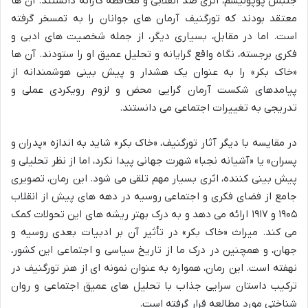
جنبش پوپولیسم، اثری ضد انقلابی و محافظه کارانه دانستند. آن ها
معتقد بودند که تورگنیف آرمان های جوانان را به تمسخر گرفته
است. اما در مقابل، بسیاری دیگر، از جمله شخصیت های ادبی و
فکری برجسته، نگاه واقع گرایانه و تحلیل عمیق او را ستودند. آن ها
«خاک بکر» را به عنوان یک هشدار و پیش بینی هوشمندانه از
پیامدهای شکست آرمان گرایی محض و لزوم رویکردی عملی و
تدریجی به تغییرات اجتماعی می دانستند.
در مقایسه با دیگر آثار تورگنیف، «خاک بکر» شاید به اندازه «پدران و
پسران» یا «آشیانه نجبا» شهرت جهانی پیدا نکرد، اما از نظر تحلیلی و
پیش بینی کننده، اثری بسیار مهم تلقی می شود. این رمان، تصویری
جامع از فضای فکری و اجتماعی روسیه در دهه های پیش از انقلاب
۱۹۰۵ و ۱۹۱۷ ارائه می دهد و به درک بهتر ریشه های این تحولات کمک
می کند. میراث «خاک بکر» در تأثیر آن بر ادبیات بعدی روسیه و
جهان، و همچنین در درک ما از تاریخ سیاسی و اجتماعی این کشور،
نهفته است. این رمان، همواره به عنوان نمونه ای از هنر تورگنیف در
ترکیب داستان سرایی جذاب با تحلیل های عمیق اجتماعی و روان
شناختی مورد مطالعه قرار گرفته است.