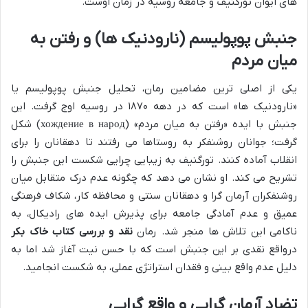
های ایوان تورگنیف و جامعه روسیه در زمان اوست.
جنبش پوپولیسم (نارودنیک ها) و رفتن به
میان مردم
یکی از اصلی ترین مضامین رمان، تحلیل جنبش پوپولیسم یا
«نارودنیک ها» است که در دهه ۱۸۷۰ در روسیه اوج گرفت. این
جنبش با ایده «رفتن به میان مردم» (хождение в народ) شکل
گرفت؛ جوانان روشنفکر به روستاها می رفتند تا دهقانان را برای
انقلاب آماده کنند. تورگنیف به زیبایی چرایی شکست این جنبش را
تشریح می کند. او نشان می دهد که چگونه عدم درک متقابل میان
روشنفکران آرمان گرا و دهقانان سنتی و محافظه کار، شکاف فرهنگی
عمیق و عدم آمادگی جامعه برای پذیرش ایده های رادیکال، به
ناکامی این تلاش ها منجر شد. رمان
نقد و بررسی کتاب خاک بکر
درواقع نقدی بر این جنبش است که با حسن نیت آغاز شد اما به
دلیل عدم واقع بینی و فقدان استراتژی عملی، به شکست انجامید.
تضاد آرمان گرایی و واقع گرایی