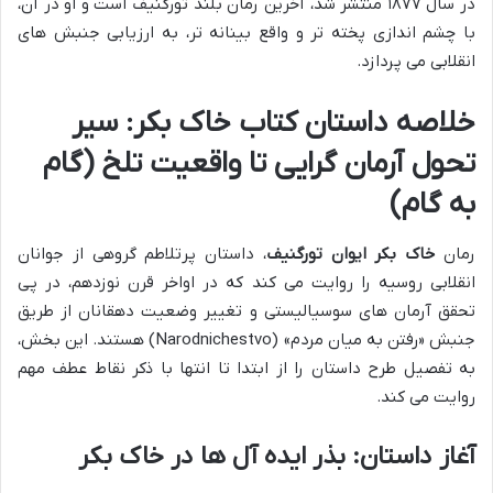
در سال ۱۸۷۷ منتشر شد، آخرین رمان بلند تورگنیف است و او در آن،
با چشم اندازی پخته تر و واقع بینانه تر، به ارزیابی جنبش های
انقلابی می پردازد.
خلاصه داستان کتاب خاک بکر: سیر
تحول آرمان گرایی تا واقعیت تلخ (گام
به گام)
رمان
خاک بکر ایوان تورگنیف
، داستان پرتلاطم گروهی از جوانان
انقلابی روسیه را روایت می کند که در اواخر قرن نوزدهم، در پی
تحقق آرمان های سوسیالیستی و تغییر وضعیت دهقانان از طریق
جنبش «رفتن به میان مردم» (Narodnichestvo) هستند. این بخش،
به تفصیل طرح داستان را از ابتدا تا انتها با ذکر نقاط عطف مهم
روایت می کند.
آغاز داستان: بذر ایده آل ها در خاک بکر