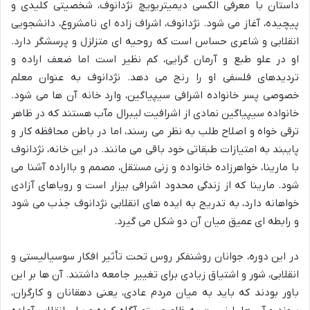
داستان با معرفی الکسی دیمیتریویچ نژدانوف، شخصیتی کلیدی و
پیچیده، آغاز می شود. نژدانوف، اشراف زاده ای نامشروع، دانشجویی
انقلابی و شاعری حساس است که روحیه ای متزلزل و پرسشگر دارد.
او در علو طبع و آرمان گرایی، کم نظیر است اما ضعف اراده و
تردیدهای فلسفی او را رنج می دهد. نژدانوف به عنوان معلم
خصوصی پسر خانواده اشرافی سیپیاگین، وارد خانه آن ها می شود.
خانواده سیپیاگین نمادی از اشرافیت لیبرال مآب هستند که در ظاهر
ترقی خواه و اصلاح طلب به نظر می رسند، اما در باطن محافظه کار و
پایبند به امتیازات طبقاتی خود باقی می مانند. در این خانه، نژدانوف
با مارینا، خواهرزاده خانواده و زنی مستقل، مصمم و بااراده آشنا می
شود. مارینا که از زندگی محدود اشرافی بیزار است و رویاهای آزادی
خواهانه دارد، به تدریج به ایده های انقلابی نژدانوف جذب می شود
و رابطه ای عمیق میان آن دو شکل می گیرد.
در این دوره، جوانان روشنفکر روس تحت تأثیر افکار سوسیالیستی و
انقلابی، شور و اشتیاق زیادی برای تغییر جامعه داشتند. آن ها بر این
باور بودند که باید به میان مردم عادی، یعنی دهقانان و کارگران،