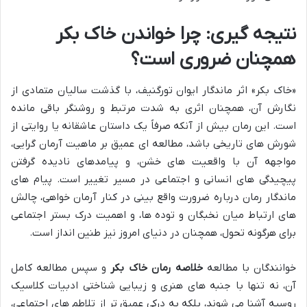
نتیجه گیری: چرا خواندن خاک بکر
همچنان ضروری است؟
«خاک بکر» اثر ماندگار ایوان تورگنیف، با گذشت سالیان متمادی از
نگارش آن، همچنان اثری به شدت مرتبط و روشنگر باقی مانده
است. این رمان بیش از آنکه صرفاً یک داستان عاشقانه یا روایتی از
شورش های تاریخی باشد، مطالعه ای عمیق بر ماهیت آرمان گرایی،
مواجهه آن با واقعیت های خشن، و پیامدهای نادیده گرفتن
پیچیدگی های انسانی و اجتماعی در مسیر تغییر است. پیام های
ماندگار رمان درباره ضرورت واقع بینی در کنار آرمان خواهی، چالش
های ارتباط میان نخبگان و توده ها، و اهمیت درک بستر اجتماعی
برای هرگونه تحول، همچنان در دنیای امروز نیز طنین انداز است.
خوانندگان با مطالعه
خلاصه رمان خاک بکر
و سپس مطالعه کامل
آن، نه تنها با جنبه های هنری و زیبایی شناختی ادبیات کلاسیک
روسیه آشنا می شوند، بلکه به درکی عمیق تر از تلاطم های اجتماعی،