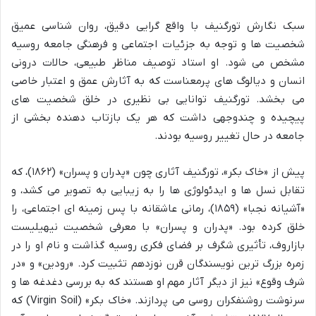
سبک نگارش تورگنیف با واقع گرایی دقیق، روان شناسی عمیق
شخصیت ها و توجه به جزئیات اجتماعی و فرهنگی جامعه روسیه
مشخص می شود. او استاد توصیف مناظر طبیعی، حالات درونی
انسان و دیالوگ های پرمعناست که به آثارش عمق و اعتبار خاصی
می بخشد. تورگنیف توانایی بی نظیری در خلق شخصیت های
پیچیده و چندوجهی داشت که هر یک بازتاب دهنده بخشی از
جامعه در حال تغییر روسیه بودند.
پیش از «خاک بکر»، تورگنیف آثاری چون «پدران و پسران» (۱۸۶۲)، که
تقابل نسل ها و ایدئولوژی ها را به زیبایی به تصویر می کشد، و
«آشیانه نجبا» (۱۸۵۹)، رمانی عاشقانه با پس زمینه ای اجتماعی، را
خلق کرده بود. «پدران و پسران» با معرفی شخصیت نیهیلیست
بازاروف، تأثیری شگرف بر فضای فکری روسیه گذاشت و نام او را در
زمره بزرگ ترین نویسندگان قرن نوزدهم تثبیت کرد. «رودین» و «در
شرف وقوع» نیز از دیگر آثار مهم او هستند که به بررسی دغدغه ها و
سرنوشت روشنفکران روسی می پردازند. «خاک بکر» (Virgin Soil) که