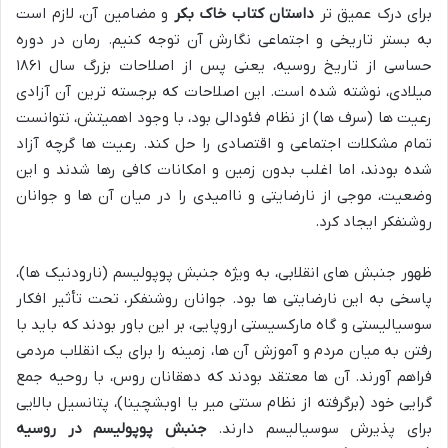
برای درک عمیق تر
داستان کتاب خاک بکر
و مضامین آن، لازم است
به بستر تاریخی و اجتماعی نگارش آن توجه کنیم. رمان در دوره
حساسی از تاریخ روسیه، یعنی پس از اصلاحات بزرگ سال ۱۸۶۱
میلادی، نوشته شده است. این اصلاحات که برجسته ترین آن آزادی
رعیت ها (سرف ها) از نظام فئودالی بود، با وجود اهمیتش، نتوانست
تمام مشکلات اجتماعی و اقتصادی را حل کند. رعیت ها گرچه آزاد
شده بودند، اما اغلب بدون زمین و امکانات کافی رها شدند و این
وضعیت، موجی از نارضایتی و ناامیدی را در میان آن ها و جوانان
روشنفکر ایجاد کرد.
ظهور جنبش های انقلابی، به ویژه جنبش پوپولیسم (نارودنیک ها)،
پاسخی به این نارضایتی ها بود. جوانان روشنفکر، تحت تأثیر افکار
سوسیالیستی و گاه مارکسیستی اروپایی، بر این باور بودند که باید با
رفتن به میان مردم و آموزش آن ها، زمینه را برای یک انقلاب مردمی
فراهم آورند. آن ها معتقد بودند که دهقانان روس، با روحیه جمع
گرایی خود (برگرفته از نظام سنتی میر یا اوبشچینا)، پتانسیل بالایی
برای پذیرش سوسیالیسم دارند.
جنبش پوپولیسم در روسیه