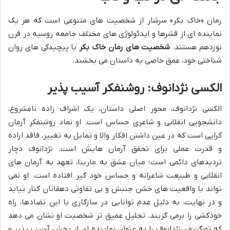
رمان «خاک بکر» سرشار از شخصیت های متنوعی است که هر یک
نماینده ای از قشرها و ایدئولوژی های مختلف جامعه روسیه در قرن
نوزدهم هستند.
شخصیت های رمان خاک بکر
با پیچیدگی های روان
شناختی خود، عمق خاصی به داستان می بخشند.
الکسی نژدانوف: روشنفکر آسیب پذیر
الکسی نژدانوف، محور اصلی داستان، یک اشراف زاده نامشروع،
دانشجویی انقلابی و شاعری حساس است. او نماد روشنفکر آرمان
گرایی است که در عین داشتن افکار والا و تمایل به تغییر، فاقد اراده
و قدرت عملی برای تحقق آرمان هایش است. نژدانوف دچار
تردیدهای دائمی است؛ میان عشق به مارینا، تعهد به آرمان های
انقلابی و طبیعت شاعرانه و حساس خود گیر افتاده است. او نمی
تواند با واقعیت های خشن جنبش و بی تفاوتی دهقانان کنار بیاید
و در نهایت، به دلیل عدم توانایی در سازگاری با این تضادها، راه
خودکشی را برمی گزیند. تحلیل عمیق تر شخصیت او نشان می دهد
که تورگنیف، نژدانوف را به عنوان نماینده ای از بخش آسیب پذیر و