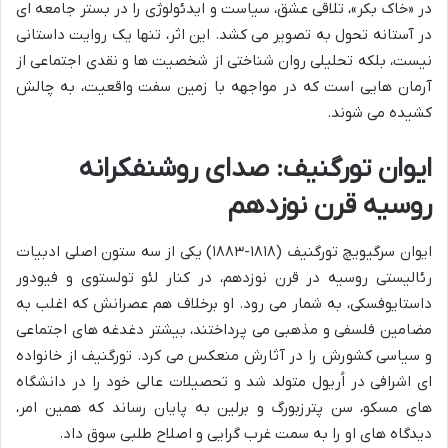
در «خاک بکر»، تلاقی عشق، سیاست و ایدئولوژی را در بستر جامعه ای
در آستانه تحول به تصویر می کشد. این اثر، تنها یک روایت داستانی
نیست، بلکه تحلیلی روان شناختی از شخصیت ها و نقدی اجتماعی از
آرمان هایی است که در مواجهه با زمین سفت واقعیت، به چالش
کشیده می شوند.
ایوان تورگنیف: صدای روشنفکرانه
روسیه قرن نوزدهم
ایوان سرگیویچ تورگنیف (۱۸۱۸-۱۸۸۳) یکی از سه ستون اصلی ادبیات
رئالیستی روسیه در قرن نوزدهم، در کنار لئو تولستوی و فیودور
داستایوفسکی، به شمار می رود. او برخلاف هم عصرانش که اغلب به
مضامین فلسفی و مذهبی می پرداختند، بیشتر دغدغه های اجتماعی
و سیاسی کشورش را در آثارش منعکس می کرد. تورگنیف از خانواده
ای اشرافی در اُریول متولد شد و تحصیلات عالی خود را در دانشگاه
های مسکو، سن پترزبورگ و برلین به پایان رساند که همین امر،
دیدگاه های او را به سمت غرب گرایی و اصلاح طلبی سوق داد.