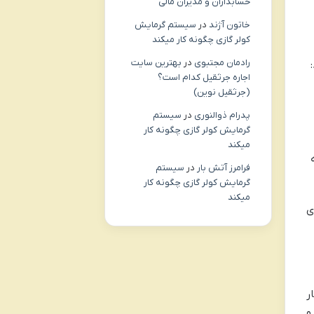
حسابداران و مدیران مالی
خاتون آژند
در
سیستم گرمایش
کولر گازی چگونه کار میکند
رادمان مجتبوی
در
بهترین سایت
اجاره جرثقیل کدام است؟
(جرثقیل نوین)
پدرام ذوالنوری
در
سیستم
گرمایش کولر گازی چگونه کار
میکند
فرامرز آتش بار
در
سیستم
گرمایش کولر گازی چگونه کار
میکند
ی
ر
و