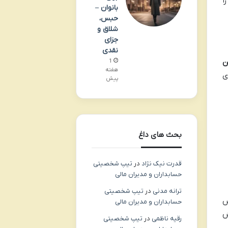
ا
بانوان –
حبس،
شلاق و
جزای
نقدی
ین
1
هفته
ی
پیش
بحث های داغ
قدرت نیک نژاد
در
تیپ شخصیتی
حسابداران و مدیران مالی
ترانه مدنی
در
تیپ شخصیتی
س
حسابداران و مدیران مالی
ش
رقیه ناظمی
در
تیپ شخصیتی