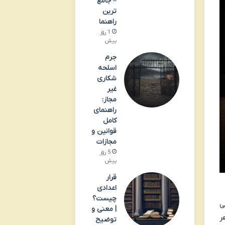
– جامع
ترین
راهنما
1 روز
پیش
جرم
اسلحه
شکاری
غیر
مجاز:
راهنمای
کامل
قوانین و
مجازات
5 روز
پیش
قرار
اعدادی
چیست؟
ی
| معنی و
ر
توضیح