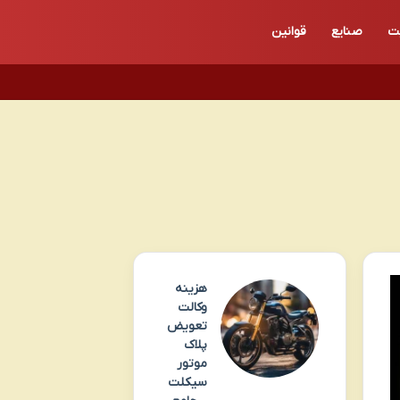
ت
صنایع
قوانین
هزینه
وکالت
تعویض
پلاک
موتور
سیکلت