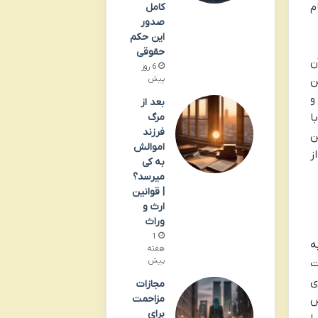
م
کامل
صدور
این حکم
حقوقی
ن
6 روز
ن
پیش
و
بعد از
ا
مرگ
فرزند
ن
اموالش
ز
به کی
میرسد؟
| قوانین
ارث و
وراث
1
ه
هفته
پیش
ت
ی
مجازات
مزاحمت
ص
برای