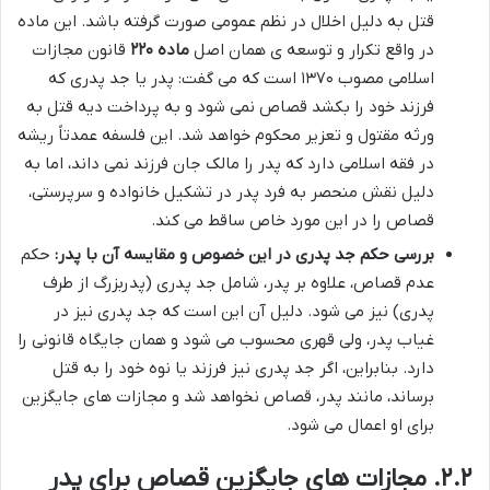
قتل به دلیل اخلال در نظم عمومی صورت گرفته باشد. این ماده
در واقع تکرار و توسعه ی همان اصل
ماده ۲۲۰
قانون مجازات
اسلامی مصوب ۱۳۷۰ است که می گفت: پدر یا جد پدری که
فرزند خود را بکشد قصاص نمی شود و به پرداخت دیه قتل به
ورثه مقتول و تعزیر محکوم خواهد شد. این فلسفه عمدتاً ریشه
در فقه اسلامی دارد که پدر را مالک جان فرزند نمی داند، اما به
دلیل نقش منحصر به فرد پدر در تشکیل خانواده و سرپرستی،
قصاص را در این مورد خاص ساقط می کند.
بررسی حکم جد پدری در این خصوص و مقایسه آن با پدر:
حکم
عدم قصاص، علاوه بر پدر، شامل جد پدری (پدربزرگ از طرف
پدری) نیز می شود. دلیل آن این است که جد پدری نیز در
غیاب پدر، ولی قهری محسوب می شود و همان جایگاه قانونی را
دارد. بنابراین، اگر جد پدری نیز فرزند یا نوه خود را به قتل
برساند، مانند پدر، قصاص نخواهد شد و مجازات های جایگزین
برای او اعمال می شود.
۲.۲. مجازات های جایگزین قصاص برای پدر