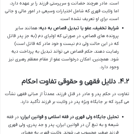
است. مادر هرچند حضانت و سرپرستی فرزند را بر عهده دارد،
اما ولایت قهری که شامل اختیارات وسیعی در امور مالی و جانی
است، برای او تعریف نشده است.
شرایط تخفیف، عفو یا تبدیل قصاص به دیه:
همانند سایر
پرونده های قصاص، در صورتی که اولیای دم (به جز پدر قاتل
که در این حالت ولی دم نیست و خود مادر که قاتل است)
رضایت دهند، حکم قصاص می تواند تبدیل به پرداخت دیه
شود. همچنین، امکان درخواست عفو از مقام معظم رهبری نیز
وجود دارد.
۴.۲. دلایل فقهی و حقوقی تفاوت احکام
تفاوت در حکم پدر و مادر در قتل فرزند، عمدتاً از مبانی فقهی نشأت
می گیرد که بر جایگاه ویژه پدر در ولایت بر فرزند تأکید دارد.
تحلیل جایگاه ولی قهری در فقه اسلامی و قوانین ایران:
در فقه
شیعه و به تبع آن در قوانین ایران، پدر و جد پدری، ولی قهری
فرزند صغیر محسوب می شوند. ولایت قهری به معنای