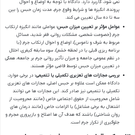
نمی شود، کاربرد دارد. دادگاه با توجه به اوضاع و احوال
پرونده، انگیزه ها و شرایط وقوع جرم، مدت زمان حبس را بین
سه تا ده سال تعیین می کند.
عوامل مؤثر بر تعیین میزان حبس:
عواملی مانند انگیزه ارتکاب
جرم (خصومت شخصی، مشکلات روانی، فقر شدید، مسائل
مربوط به شرف و ناموس)، اوضاع و احوال ارتکاب جرم (با
برنامه ریزی قبلی یا در لحظه خشم)، سوء سابقه کیفری، اخلال
در نظم عمومی جامعه و میزان تأثیر روانی جرم بر جامعه، همگی
در تعیین میزان حبس توسط قاضی مؤثر هستند.
بررسی مجازات های تعزیری تکمیلی یا تتمیمی:
در برخی موارد،
دادگاه ممکن است علاوه بر حبس اصلی، مجازات های تعزیری
تکمیلی یا تتمیمی نیز صادر کند. این مجازات ها می توانند
شامل محرومیت از حقوق اجتماعی خاص (مانند محرومیت از
اشتغال به برخی مشاغل) یا الزامات خاص (مانند درمان های
روان شناختی) باشند که هدف آن ها اصلاح و بازپروری مجرم و
جلوگیری از تکرار جرم است.