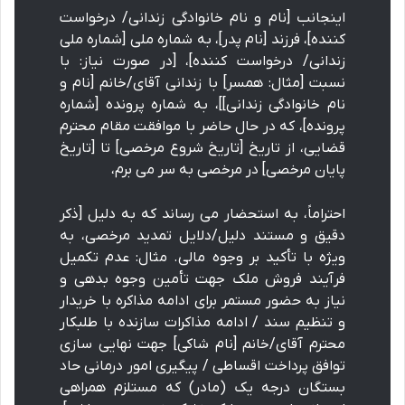
اینجانب [نام و نام خانوادگی زندانی/ درخواست
کننده]، فرزند [نام پدر]، به شماره ملی [شماره ملی
زندانی/ درخواست کننده]، [در صورت نیاز: با
نسبت [مثال: همسر] با زندانی آقای/خانم [نام و
نام خانوادگی زندانی]]، به شماره پرونده [شماره
پرونده]، که در حال حاضر با موافقت مقام محترم
قضایی، از تاریخ [تاریخ شروع مرخصی] تا [تاریخ
پایان مرخصی] در مرخصی به سر می برم،
احتراماً، به استحضار می رساند که به دلیل [ذکر
دقیق و مستند دلیل/دلایل تمدید مرخصی، به
ویژه با تأکید بر وجوه مالی. مثال: عدم تکمیل
فرآیند فروش ملک جهت تأمین وجوه بدهی و
نیاز به حضور مستمر برای ادامه مذاکره با خریدار
و تنظیم سند / ادامه مذاکرات سازنده با طلبکار
محترم آقای/خانم [نام شاکی] جهت نهایی سازی
توافق پرداخت اقساطی / پیگیری امور درمانی حاد
بستگان درجه یک (مادر) که مستلزم همراهی