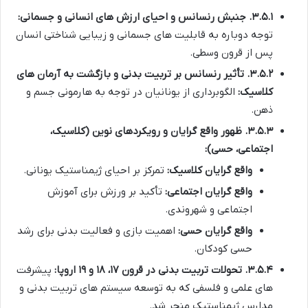
۳.۵.۱. جنبش رنسانس و احیای ارزش های انسانی و جسمانی:
توجه دوباره به قابلیت های جسمانی و زیبایی شناختی انسان
پس از قرون وسطی.
۳.۵.۲. تأثیر رنسانس بر تربیت بدنی و بازگشت به آرمان های
کلاسیک:
الگوبرداری از یونانیان در توجه به هارمونی جسم و
ذهن.
۳.۵.۳. ظهور واقع گرایان و رویکردهای نوین (کلاسیک،
اجتماعی، حسی):
واقع گرایان کلاسیک:
تمرکز بر احیای ژیمناستیک یونانی.
واقع گرایان اجتماعی:
تأکید بر ورزش برای آموزش
اجتماعی و شهروندی.
واقع گرایان حسی:
اهمیت بازی و فعالیت بدنی برای رشد
حسی کودکان.
۳.۵.۴. تحولات تربیت بدنی در قرون ۱۷، ۱۸ و ۱۹ اروپا:
پیشرفت
های علمی و فلسفی که به توسعه سیستم های تربیت بدنی و
مدارس ژیمناستیک منجر شد.