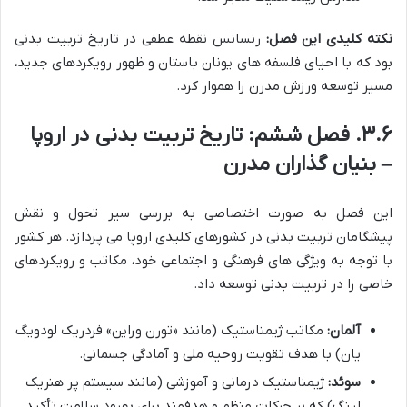
نکته کلیدی این فصل:
رنسانس نقطه عطفی در تاریخ تربیت بدنی
بود که با احیای فلسفه های یونان باستان و ظهور رویکردهای جدید،
مسیر توسعه ورزش مدرن را هموار کرد.
۳.۶. فصل ششم: تاریخ تربیت بدنی در اروپا
– بنیان گذاران مدرن
این فصل به صورت اختصاصی به بررسی سیر تحول و نقش
پیشگامان تربیت بدنی در کشورهای کلیدی اروپا می پردازد. هر کشور
با توجه به ویژگی های فرهنگی و اجتماعی خود، مکاتب و رویکردهای
خاصی را در تربیت بدنی توسعه داد.
آلمان:
مکاتب ژیمناستیک (مانند «تورن وراین» فردریک لودویگ
یان) با هدف تقویت روحیه ملی و آمادگی جسمانی.
سوئد:
ژیمناستیک درمانی و آموزشی (مانند سیستم پر هنریک
لینگ) که بر حرکات منظم و هدفمند برای بهبود سلامت تأکید