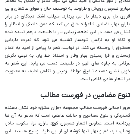
نمادی از شور عاشقی و امید تلقی می شود. شاعر با تلمیح به مظاهر
بهاری همچون رویش و طراوت، به توصیف حال و هوای عاشقان و بی
قراری دل برای دیدار یار می پردازد. سیلاب اشک دیدگان در برابر
باران بهار، تضادی شاعرانه خلق می کند که عمق دلتنگی و انتظار را
نشان می دهد. در این قطعه، زیبایی یار با طبیعت درهم تنیده شده
و نگاه او به نرگس شرمسار تشبیه می شود که قدرت دلربایی
معشوق را برجسته می کند. در نهایت، شعر با پیامی از امید به اتمام
زمستان و فرا رسیدن بهار وقار و امتداد خط یار، به نوعی نگرش
عرفانی به جلوه های الهی در طبیعت دست می یابد. این شعر به
خوبی نشان دهنده تلفیق عواطف زمینی و نگاهی لطیف به معنویت
در اشعار هادی غلامی است.
تنوع مضامین در فهرست مطالب
مرور اجمالی فهرست مطالب مجموعه «خزان عشق» خود نشان دهنده
گستردگی و تنوع مضامین و حالات عاطفی است که شاعر به آن ها
پرداخته است. عناوین اشعار همچون کوچ، باران، تو!، سکوت، مادر،
وصال، درد، غم و بهار تنها گوشه ای از این طیف وسیع هستند. این