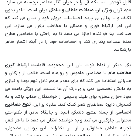
قابل توجهی است که آن را در میان آثار معاصر برجسته می سازد.
مهم ترین ویژگی آن،
صداقت عاطفی و سادگی بیان
است. شاعر بدون
تکلف و با زبانی بی پرده، احساسات درونی خود را بیان می کند که
این امر، ارتباط فوری و عمیقی با مخاطب برقرار می سازد. این
صداقت، به خواننده اجازه می دهد تا به راحتی با مضامین مطرح
شده همذات پنداری کند و احساسات خود را در آینه اشعار شاعر
بازشناسد.
یکی دیگر از نقاط قوت بارز این مجموعه،
قابلیت ارتباط گیری
مخاطب عام
با مضامین ملموس و روزمره است. غلامی از واژگان و
عباراتی استفاده می کند که برای عموم مردم قابل فهم بوده و نیازی
به دانش تخصصی ادبی برای درک آن ها نیست. این ویژگی باعث می
شود «خزان عشق» برای طیف وسیعی از خوانندگان جذاب باشد و به
گسترش دایره مخاطبان شعر کمک کند. علاوه بر این،
تنوع مضامین
احساسی
از جمله عشق، دلتنگی، امید، و جایگاه مادر، از یکنواختی
محتوایی جلوگیری می کند و به خواننده امکان می دهد تا با هر شعر،
تجربه عاطفی متفاوتی را از سر بگذراند. این پویایی مضمونی،
جذابیت کتاب را برای مطالعه مداوم افزایش می دهد و آن را به اثری