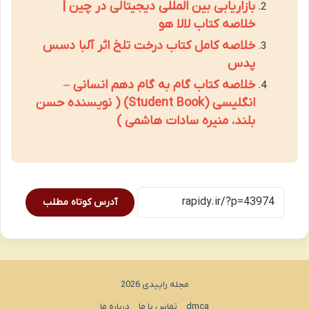
بازاریابی بین المللی دیجیتالی در چین |
خلاصه کتاب لالا هو
خلاصه کامل کتاب درخت تلخ اثر آلبا دسس
پدس
خلاصه کتاب گام به گام دهم انسانی –
انگلیسی (Student Book) ( نویسنده حسن
بلند، منیره سادات هاشمی )
آدرس کوتاه مطلب
مجله راپیدی 2026
dmca
تماس با ما
درباره ما