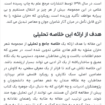
است، در سال ۱۳۹۸ توسط انتشارات مرجع علم به چاپ رسیده است.
غلامی در این مجموعه، بیش از هر چیز بر انتقال مستقیم و بی
پیرایه عواطف تأکید ورزیده است، رویکردی که «خزان عشق» را به
اثری قابل تأمل در میان آثار شاعران جوان و معاصر تبدیل می کند.
هدف از ارائه این خلاصه تحلیلی
این مقاله با هدف ارائه یک
خلاصه جامع و تحلیلی
از مجموعه شعر
«خزان عشق» به قلم هادی غلامی تدوین شده است. در عصری که
حجم اطلاعات بالاست و زمان مخاطبان محدود، دسترسی به یک نگاه
عمیق و ساختاریافته از یک اثر ادبی می تواند بسیار ارزشمند باشد.
این خلاصه تلاش می کند تا فراتر از یک معرفی سطحی، به کاوش در
مضامین اصلی، سبک نگارش، و رویکرد فلسفی شاعر بپردازد.
مخاطبان، چه علاقه مندان به شعر معاصر، چه دانشجویان و
پژوهشگران ادبیات، و چه افرادی که به دنبال درک جوهره یک کتاب
پیش از مطالعه کامل آن هستند، می توانند از این تحلیل بهره مند
شوند. بدین ترتیب، این مقاله به مثابه یک راهنمای نقادانه و
تبیینی عمل کرده و به خواننده کمک می کند تا بدون نیاز به صرف