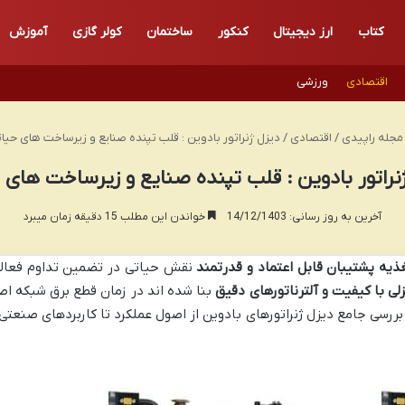
کتاب
ارز دیجیتال
کنکور
ساختمان
کولر گازی
آموزش
اقتصادی
ورزشی
جله راپیدی
/
اقتصادی
/
دیزل ژنراتور بادوین : قلب تپنده صنایع و زیرساخت های حیا
نراتور بادوین : قلب تپنده صنایع و زیرساخت های 
آخرین به روز رسانی: 14/12/1403
خواندن این مطلب 15 دقیقه زمان میبرد
ذیه پشتیبان قابل اعتماد و قدرتمند
نقش حیاتی در تضمین تداوم فعالی
لی با کیفیت و آلترناتورهای دقیق
بنا شده اند در زمان قطع برق شبکه اص
به بررسی جامع دیزل ژنراتورهای بادوین از اصول عملکرد تا کاربردهای صن