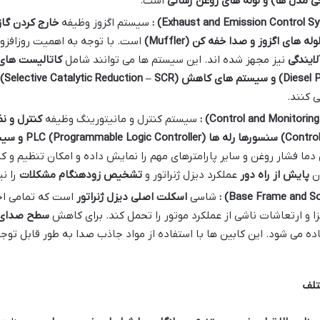
خی مدل ها) و لوله های روغن رسانی
است.
:
سیستم اگزوز وظیفه
خارج کردن گاز
لوله های اگزوز و صدا خفه کن
(Muffler)
است. با توجه به اهمیت روزافزو
ایندگی
نیز مجهز شده اند. این سیستم ها می توانند شامل
کاتالیست های 
و سیستم های کاهش
NOx (Selective Catalytic Reduction – SCR)
:
سیستم کنترل و مانیتورینگ وظیفه
کنترل و نظ
سنسورها رله ها
PLC (Programmable Logic Controller)
و سیس
دما فشار روغن و سایر پارامترهای مهم را نمایش داده و امکان تنظیم و کنتر
ان
پایش از راه دور
عملکرد دیزل ژنراتور و
تشخیص زودهنگام مشکلات
را نی
:
شاسی
اسکلت اصلی دیزل ژنراتور
است که تمامی اجز
زا و ارتعاشات ناشی از عملکرد موتور را تحمل کند. برای کاهش
سطح صدای د
ده می شود. این کابین ها با استفاده از مواد جاذب صدا به طور قابل توج
تلف