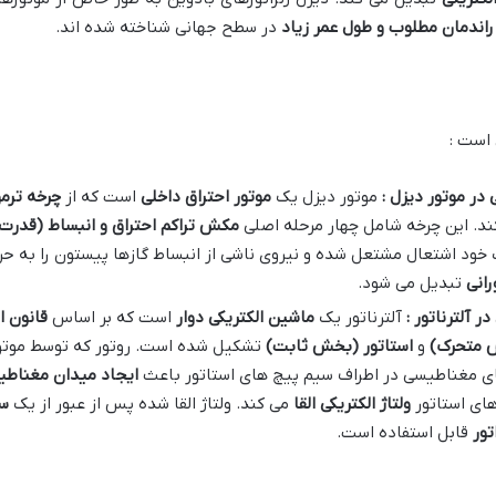
راندمان مطلوب و طول عمر زیاد
در سطح جهانی شناخته شده اند.
 است :
 در موتور دیزل :
موتور دیزل یک
موتور احتراق داخلی
است که از
چرخه ترم
ند. این چرخه شامل چهار مرحله اصلی
مکش تراکم احتراق و انبساط (قدرت)
 خود اشتعال مشتعل شده و نیروی ناشی از انبساط گازها پیستون را به حر
انی
تبدیل می شود.
ر آلترناتور :
آلترناتور یک
ماشین الکتریکی دوار
است که بر اساس
قانون ا
 متحرک)
و
استاتور (بخش ثابت)
تشکیل شده است. روتور که توسط موتو
مغناطیسی در اطراف سیم پیچ های استاتور باعث
ایجاد میدان مغناطی
های استاتور
ولتاژ الکتریکی القا
می کند. ولتاژ القا شده پس از عبور از یک
سی
تور
قابل استفاده است.