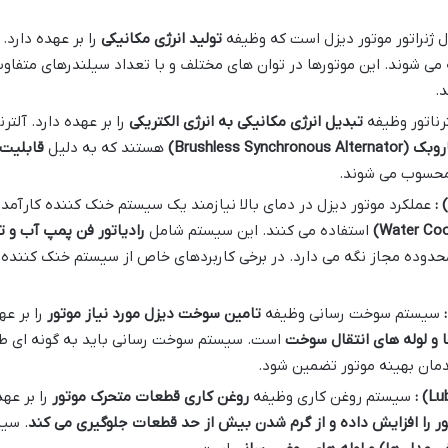
 ژنراتور موتور دیزل است که وظیفه
تولید انرژی مکانیکی
را بر عهده دارد.
.
رناتور وظیفه
تبدیل انرژی مکانیکی به انرژی الکتریکی
را بر عهده دارد. آلتر
روبک
(Brushless Synchronous Alternator)
هستند که به دلیل
قابلیت 
محسوب می شوند.
:
عملکرد موتور دیزل در دمای بالا نیازمند یک سیستم خنک کننده کارآمد ا
استفاده می کنند. این سیستم شامل
رادیاتور فن پمپ آب و 
ر محدوده مجاز نگه می دارد. در برخی کاربردهای خاص از سیستم خنک کننده
سیستم سوخت رسانی وظیفه
تامین سوخت دیزل مورد نیاز موتور
را بر ع
و لوله های انتقال سوخت
است. سیستم سوخت رسانی باید به گونه ای طر
اندمان بهینه موتور تضمین شود.
:
سیستم روغن کاری وظیفه
روغن کاری قطعات متحرک موتور
را بر عه
 را افزایش داده و از گرم شدن بیش از حد قطعات جلوگیری می کند
. سی