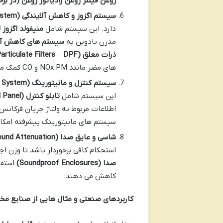
روغن فیلتر روغن رادیاتور روغن (در بر
سیستم اگزوز و کاهش آلایندگی
(Exhaust and Emission Control System)
دارد. این سیستم شامل
منیفولد اگزوز 
مدرن بادوین به
سیستم های کاهش آل
ذرات معلق
(Diesel Particulate Filters – DPF)
های مضر مانند NOx PM و CO کمک می کنند.
سیستم کنترل و مانیتورینگ
(Control and Monitoring System)
این سیستم شامل
تابلو کنترل
(Control Panel)
اطلاعات مربوط به ولتاژ جریان فرکانس 
سیستم های مانیتورینگ پیشرفته امک
شاسی و عایق صدا
(Base Frame and Sound Attenuation)
استحکام کافی برخوردار باشد تا وزن اج
صدا
(Soundproof Enclosures)
استفا
کاهش می دهند.
کاربردهای صنعتی و مثال هایی از صنایع مخ