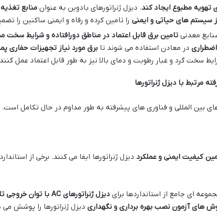
تهویه مطبوع ایجاد کند
. دیزل ژنراتورهای بادوین به عنوان
منابع تغذیه
از سیستم های حیاتی و ایمنی
را تامین کرده و رفاه و ایمنی ساکنین را تضمی
نایع معدنی
تامین برق قابل اعتماد در مناطق دورافتاده و شرایط سخت 
اضطراری
در معادن استفاده می شوند تا
برق مورد نیاز تجهیزات حفاری پ
ایط سخت گرد و غبار رطوبت و دمای بالا نیز به طور قابل اعتماد عمل کنند.
ته مرتبط با دیزل ژنراتورها
ای بین المللی و فناوری های پیشرفته به طور مداوم در حال تکامل است.
ین کیفیت ایمنی و عملکرد
دیزل ژنراتورها ایفا می کنند. برخی از استاندارد
مجموعه ای جامع از استانداردها برای
دیزل ژنراتورهای
AC
با توان خروجی تا
 های آزمون نصب بهره برداری و نگهداری
دیزل ژنراتورها را پوشش می 