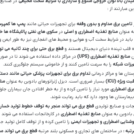
ینان بالا توان خروجی متنوع و سازگاری با شرایط سخت محیطی
در صنایع م
 عبارتند از :
تامین برق مداوم و بدون وقفه
برای تجهیزات حیاتی مانند
پمپ ها کمپرس
ه عنوان
منابع تغذیه اضطراری و اصلی
در
سکوی های نفتی پالایشگاه ها خ
ا باید در شرایط سخت آب و هوایی و محیط های انفجاری نیز به طور ایمن و 
ده قلب تپنده دنیای دیجیتال هستند و
قطع برق حتی برای چند ثانیه می تو
ان
منابع تغذیه اضطراری
(UPS)
در مراکز داده استفاده می شوند تا در ص
یزات شبکه
را به سرعت تامین کنند و از خاموشی سیستم جلوگیری کنند.
ستان ها و مراکز درمانی
تداوم برق برای تجهیزات پزشکی حیاتی مانند دست
بت ویژه
(ICU)
بسیار ضروری است. دیزل ژنراتورهای بادوین به عنوان
منا
برق اضطراری
مورد نیاز را تامین کرده و از به خطر افتادن جان بیماران جل
 بیمارستان ها وجود دارد که باید رعایت شوند.
نجات و صنایع تولیدی
قطع برق می تواند منجر به توقف خطوط تولید خسارت
ی بادوین به عنوان
منابع تغذیه اضطراری
در کارخانجات استفاده می شوند 
شنایی اضطراری و تجهیزات ایمنی
را تامین کرده و از توقف کامل تولید جل
تبه :
در ساختمان های تجاری و مسکونی بلند مرتبه
قطع برق می تواند 