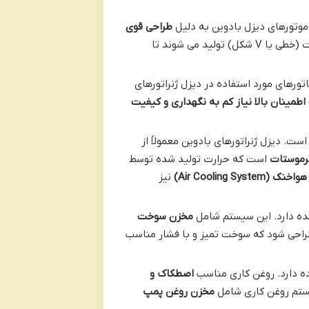
 موتورهای دیزل بادوین به دلیل
طراحی قوی
شناخته می شوند. این موتورها در توان های مختلف و با تعداد سیلندرهای متفاوت (خطی یا V شکل) تولید می شوند تا
ناتورهای مورد استفاده در دیزل ژنراتورهای
اطمینان بالا نیاز کم به نگهداری و کیفیت
ست. دیزل ژنراتورهای بادوین معمولاً از
ترموستات
است که حرارت تولید شده توسط
هواخنک
(Air Cooling System)
نیز
هده دارد. این سیستم شامل
مخزن سوخت
احی شود که سوخت تمیز و با فشار مناسب
ده دارد. روغن کاری مناسب
اصطکاک و
ستم روغن کاری شامل
مخزن روغن پمپ