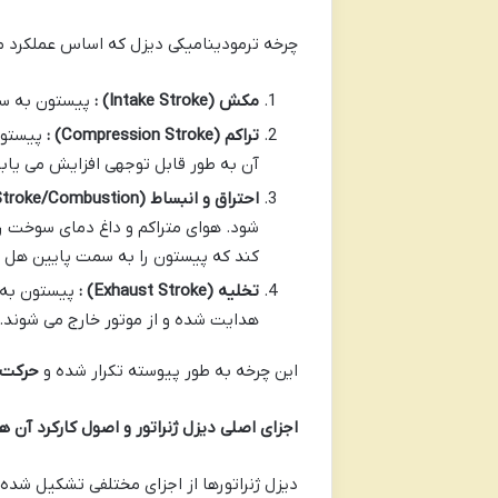
چرخه ترمودینامیکی دیزل که اساس عملکرد م
مکش
(Intake Stroke)
:
پیستون به سم
تراکم
(Compression Stroke)
:
پیستون
آن به طور قابل توجهی افزایش می یابد. نسبت ت
احتراق و انبساط
(Power Stroke/Combustion)
شود. هوای متراکم و داغ دمای سوخت ر
کند که پیستون را به سمت پایین هل 
تخلیه
(Exhaust Stroke)
:
پیستون به 
هدایت شده و از موتور خارج می شوند.
این چرخه به طور پیوسته تکرار شده و
حرکت 
اجزای اصلی دیزل ژنراتور و اصول کارکرد آن ه
دیزل ژنراتورها از اجزای مختلفی تشکیل شده ا