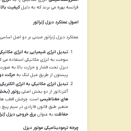
فرانسه بهره می برند که به دلیل
کیفیت بالا 
اصول عملکرد دیزل ژنراتور
عملکرد دیزل ژنراتور مبتنی بر دو اصل اساسی
تبدیل انرژی شیمیایی به انرژی مکانیکی
سوخت به انرژی مکانیکی استفاده می ک
دیزل تحت فشار و حرارت بالا به صورت
پیستون از طریق میل لنگ به
حرکت دور
تبدیل انرژی مکانیکی به انرژی الکتریکی د
آلترناتور از دو بخش اصلی
روتور (بخش
های مغناطیسی
است. چرخش قطب های 
متغیر طبق قانون فارادی در سیم پیچ 
حفاظت
به عنوان
برق خروجی دیزل ژنرا
چرخه ترمودینامیکی موتور دیزل