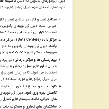
دیزل ژنراتورهای بادوین به دلیل
قابلیت اطم
کاربردهای صنعتی مهم دیزل ژنراتورهای بادوین
صنایع نفت و گاز :
در صنایع نفت و گاز
حیاتی است. دیزل ژنراتورهای بادوین ب
استفاده قرار می گیرند. این دستگاه ه
مراکز داده
(Data Centers)
:
مراکز دا
باشد
. دیزل ژنراتورهای بادوین به عنو
سرورها سیستم های خنک کننده و تجه
بیمارستان ها و مراکز درمانی :
در بیمار
حیاتی اتاق های عمل و بخش های مراق
استفاده می شوند تا در زمان قطع برق
برای دیزل ژنراتورهای مورد استفاده در
کارخانجات و صنایع تولیدی :
در کارخا
کاهش بهره وری شود
. دیزل ژنراتورها
های حیاتی مانند سیستم های کنترل رو
ساختمان های تجاری و مسکونی بلند مر