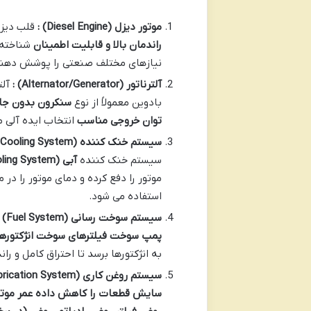
موتور دیزل
(Diesel Engine)
:
قلب دیزل
راندمان بالا و قابلیت اطمینان
نیازهای مختلف صنعتی را پوشش دهند
آلترناتور
(Alternator/Generator)
:
آلت
بادوین معمولاً از نوع
سنکرون بدون جا
توان خروجی مناسب
انتخاب ایده آلی 
سیستم خنک کننده
(Cooling System)
سیستم خنک کننده
آبی
(Water Cooling System)
موتور را دفع کرده و دمای موتور را د
استفاده می شود.
سیستم سوخت رسانی
(Fuel System)
:
پمپ سوخت فیلترهای سوخت انژکتورها 
به انژکتورها برسد تا احتراق کامل و ر
سیستم روغن کاری
(Lubrication System)
سایش قطعات را کاهش داده عمر موتور