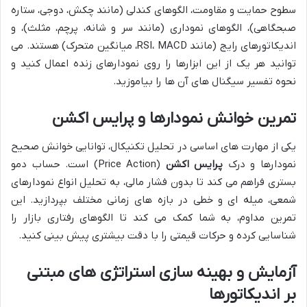
سطوح حمایت و مقاومت، الگوهای کندلی (مانند چکش، دوجی، ستاره
صبحگاهی)، الگوهای نموداری (مانند سر و شانه، پرچم، مثلث)، و
اندیکاتورهای رایج (مانند RSI، MACD، میانگین متحرک) هستند. می
توانید هر یک از این ابزارها را روی نمودارهای زنده اعمال کنید و
نحوه تفسیر سیگنال های آن ها را بیاموزید.
تمرین خوانش نمودارها و پرایس اکشن
یکی از مهارت های اساسی در تحلیل تکنیکال، توانایی خوانش صحیح
نمودارها و درک
پرایس اکشن
(Price Action) است. حساب دمو
بستری فراهم می کند تا بدون فشار مالی، به تحلیل انواع نمودارهای
شمعی، میله ای و خطی در بازه های زمانی مختلف بپردازید. این
تمرین مداوم، به شما کمک می کند تا الگوهای رفتاری بازار را
شناسایی کرده و حرکات قیمتی را با دقت بیشتری پیش بینی کنید.
آزمایش و بهینه سازی استراتژی های مبتنی
بر اندیکاتورها