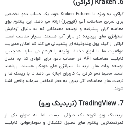
6. Kraken (کراکن)
کراکن، به ویژه با Kraken Futures خود، یک حساب دمو تخصصی
برای تمرین معاملات آتی (فیوچرز) ارائه می دهد. این پلتفرم برای
معامله گران پیشرفته و توسعه دهندگانی که به دنبال آزمایش
استراتژی های پیچیده در بازار آتی هستند، بسیار مناسب است.
کراکن از کیف پول چندوثیقه ای پشتیبانی می کند که امکان مدیریت
موقعیت ها با انواع مختلف وثیقه را فراهم می سازد. همچنین،
قابلیت معاملات API در حساب دمو، برای افرادی که به دنبال
توسعه ربات های ترید یا استراتژی های خودکار هستند، ارزشمند
است. محیط دمو کراکن به کاربران اجازه می دهد تا با ریسک ها و
فرصت های معاملات آتی بدون به خطر انداختن سرمایه واقعی آشنا
شوند.
7. TradingView (تریدینگ ویو)
تریدینگ ویو اگرچه یک صرافی نیست، اما به عنوان یکی از
قدرتمندترین پلتفرم های تحلیل تکنیکال و نمودارخوانی، قابلیت