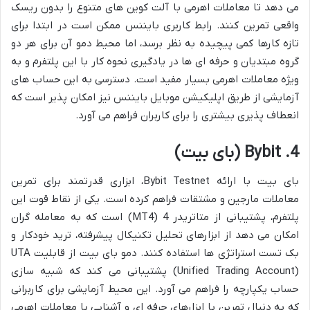
می دهد تا معاملات اهرمی با آلت کوین های متنوع را بدون ریسک
واقعی تمرین کنند. رابط کاربری بایننس ممکن است در ابتدا برای
تازه کارها کمی پیچیده به نظر برسد، اما محیط دمو آن برای هر دو
گروه مبتدیان و حرفه ای ها در یادگیری نحوه کار با این پلتفرم و به
ویژه معاملات اهرمی بسیار مفید است. دسترسی به این حساب های
آزمایشی از طریق اپلیکیشن موبایل بایننس نیز امکان پذیر است که
انعطاف پذیری بیشتری را برای کاربران فراهم می آورد.
4. Bybit (بای بیت)
بای بیت با ارائه Bybit Testnet، ابزاری قدرتمند برای تمرین
معاملات مارجین و مشتقات فراهم کرده است. یکی از نقاط قوت این
پلتفرم، پشتیبانی از متاتریدر 4 (MT4) است که به معامله گران
امکان می دهد از ابزارهای تحلیل تکنیکال پیشرفته، ترید خودکار و
بک تست استراتژی ها استفاده کنند. دمو بای بیت از قابلیت UTA
(Unified Trading Account) پشتیبانی می کند که شبیه سازی
حساب یکپارچه را فراهم می آورد. این محیط آزمایشی برای کاربرانی
که به دنبال تمرین با ابزارهای حرفه ای و آشنایی با معاملات اهرمی