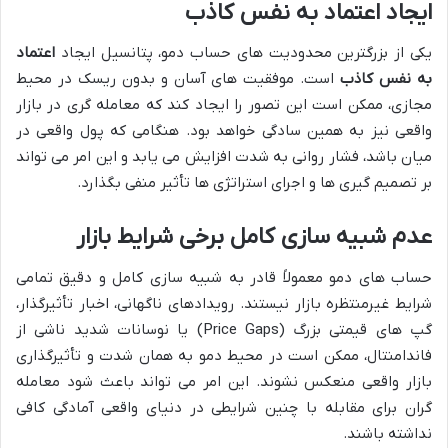
ایجاد اعتماد به نفس کاذب
یکی از بزرگترین محدودیت های حساب دمو، پتانسیل ایجاد
اعتماد
به نفس کاذب
است. موفقیت های آسان و بدون ریسک در محیط
مجازی، ممکن است این تصور را ایجاد کند که معامله گری در بازار
واقعی نیز به همین سادگی خواهد بود. هنگامی که پول واقعی در
میان باشد، فشار روانی به شدت افزایش می یابد و این امر می تواند
بر تصمیم گیری ها و اجرای استراتژی ها تأثیر منفی بگذارد.
عدم شبیه سازی کامل برخی شرایط بازار
حساب های دمو معمولاً قادر به شبیه سازی کامل و دقیق تمامی
شرایط غیرمنتظره بازار نیستند. رویدادهای ناگهانی، اخبار تأثیرگذار،
گپ های قیمتی بزرگ (Price Gaps) یا نوسانات شدید ناشی از
فاندامنتال، ممکن است در محیط دمو به همان شدت و تأثیرگذاری
بازار واقعی منعکس نشوند. این امر می تواند باعث شود معامله
گران برای مقابله با چنین شرایطی در دنیای واقعی آمادگی کافی
نداشته باشند.