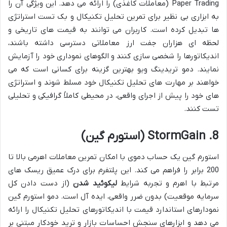
Paper Trading (معاملات کاغذی) را ارائه می دهد. این ویژگی آن را
به ابزاری بی نظیر برای تمرین تحلیل تکنیکال و بک تست استراتژی
ها تبدیل کرده است. کاربران می توانند به قیمت های تاریخی و
لحظه ای هزاران جفت ارز معاملاتی دسترسی داشته باشند،
اندیکاتورها را شخصی سازی کنند و الگوهای نموداری خود را آزمایش
نمایند. دمو تریدینگ ویو بهترین گزینه برای کسانی است که می
خواهند بر مهارت های تحلیل تکنیکال خود مسلط شوند و استراتژی
های خود را پیش از اجرای واقعی، در محیطی کاملاً گرافیکی و تحلیلی
تست کنند.
8. StormGain (استورم گین)
استورم گین یک حساب دموی با امکان تمرین معاملات اهرمی بالا تا
200 برابر را فراهم می کند. این پلتفرم برای درک عمیق ریسک های
مرتبط با اهرم و تجربه شرایط
لیکوئید شدن
(از دست دادن کل
سرمایه موقعیت) بدون ضرر واقعی، ایده آل است. دمو استورم گین
نمودارهای استاندارد قیمت با اندیکاتورهای تحلیل تکنیکال را ارائه
می دهد و ابزارهای سنجش احساسات بازار و ترید خودکار مبتنی بر