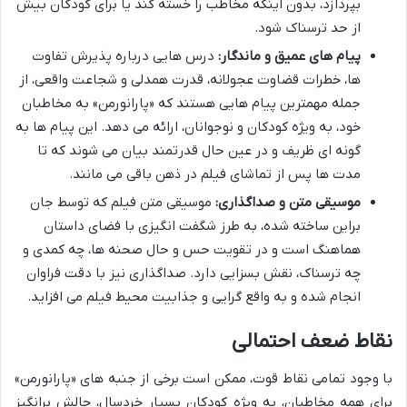
بپردازد، بدون اینکه مخاطب را خسته کند یا برای کودکان بیش
از حد ترسناک شود.
پیام های عمیق و ماندگار:
درس هایی درباره پذیرش تفاوت
ها، خطرات قضاوت عجولانه، قدرت همدلی و شجاعت واقعی، از
جمله مهمترین پیام هایی هستند که «پارانورمن» به مخاطبان
خود، به ویژه کودکان و نوجوانان، ارائه می دهد. این پیام ها به
گونه ای ظریف و در عین حال قدرتمند بیان می شوند که تا
مدت ها پس از تماشای فیلم در ذهن باقی می مانند.
موسیقی متن و صداگذاری:
موسیقی متن فیلم که توسط جان
براین ساخته شده، به طرز شگفت انگیزی با فضای داستان
هماهنگ است و در تقویت حس و حال صحنه ها، چه کمدی و
چه ترسناک، نقش بسزایی دارد. صداگذاری نیز با دقت فراوان
انجام شده و به واقع گرایی و جذابیت محیط فیلم می افزاید.
نقاط ضعف احتمالی
با وجود تمامی نقاط قوت، ممکن است برخی از جنبه های «پارانورمن»
برای همه مخاطبان، به ویژه کودکان بسیار خردسال، چالش برانگیز