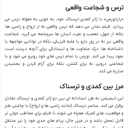
ترس و شجاعت واقعی
«پارانورمن» با ژانر کمدی-ترسناک خود، به خوبی به مقوله ترس می
پردازد. فیلم نشان می دهد که ترس واقعی نه از ارواح و زامبی ها،
بلکه از جهل، تعصب و نفرت انسان ها سرچشمه می گیرد. شجاعت
واقعی نیز نه در زور بازو یا غلبه فیزیکی، بلکه در توانایی مواجهه با
ناشناخته ها، درک متفاوت ها و ایستادگی برای آنچه درست است،
نمود پیدا می کند. نورمن با تمام ترس های خود روبرو می شود و با
شجاعتی درونی، نه برای کشتن، بلکه برای آرام کردن و بخشیدن
مبارزه می کند.
مرز بین کمدی و ترسناک
این انیمیشن به طرز استادانه ای بین دو ژانر کمدی و ترسناک تعادل
برقرار می کند. عناصر ترسناک (مانند زامبی ها و ارواح) با چاشنی طنز
و موقعیت های کمیک همراه می شوند تا فیلم برای مخاطب جوان تر
قابل تحمل باشد و در عین حال، پیام های جدی خود را نیز منتقل
کند. این ترکیب ژانر، به «پارانورمن» هویت ویژه ای می بخشد و آن را