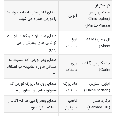
کریستوفر
مینتس-پلس
صدای قلدر مدرسه که ناخواسته
آلوین
(Christopher
با نورمن همراه می شود.
Mintz-Plasse)
صدای مادر نورمن، که در نهایت
لزلی مان (Leslie
لورا
توانایی های پسرش را می
Mann)
بابکاک
پذیرد.
صدای پدر نورمن، که نسبت به
جف گارلین (Jeff
پری
مسائل ماوراءالطبیعه بی اعتقاد
Garlin)
بابکاک
است.
ایلین استریچ
مادربزرگ
صدای روح مادربزرگ نورمن که
(Elaine Stritch)
بابکاک
همواره حامی و مشاور اوست.
برنارد هیل
قاضی
صدای رهبر زامبی ها که آگاتا را
(Bernard Hill)
هاپکینز
محاکمه کرده بود.