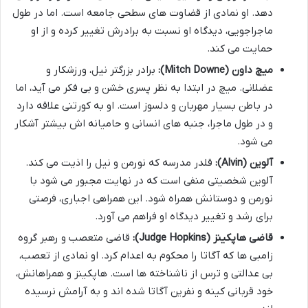
دهد. او نمادی از قضاوت های سطحی جامعه است. اما در طول
ماجراجویی، دیدگاه او نسبت به برادرش تغییر کرده و از او
حمایت می کند.
میچ داون (Mitch Downe):
برادر بزرگتر نیل، ورزشکار و
عضلانی. میچ در ابتدا به نظر پسری خشن و بی فکر می آید، اما
در باطن بسیار مهربان و دلسوز است. او به کورتنی علاقه دارد
و در طول ماجرا، جنبه های انسانی و حامیانه اش بیشتر آشکار
می شود.
آلوین (Alvin):
قلدر مدرسه که نورمن و نیل را اذیت می کند.
آلوین شخصیتی منفی است که در نهایت مجبور می شود با
نورمن و دوستانش همراه شود. این همراهی اجباری، فرصتی
برای رشد و تغییر دیدگاه او فراهم می آورد.
قاضی هاپکینز (Judge Hopkins):
قاضی متعصب و رهبر گروه
زامبی ها که آگاتا را محکوم به اعدام کرد. او نمادی از تعصب،
بی عدالتی و ترس از ناشناخته ها است. هاپکینز و همراهانش،
خود قربانی کینه و نفرین آگاتا شده اند و به آرامش نرسیده