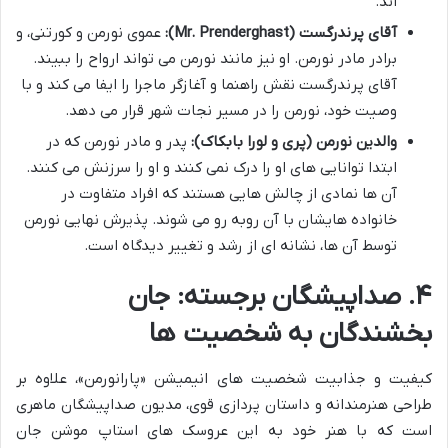
اند.
آقای پرندرگست (Mr. Prenderghast):
عموی نورمن و کورتنی، و
برادر مادر نورمن. او نیز مانند نورمن می تواند ارواح را ببیند.
آقای پرندرگست نقش راهنما و آغازگر ماجرا را ایفا می کند و با
وصیت خود، نورمن را در مسیر نجات شهر قرار می دهد.
والدین نورمن (پری و لورا بابکاک):
پدر و مادر نورمن که در
ابتدا توانایی های او را درک نمی کنند و او را سرزنش می کنند.
آن ها نمادی از چالش هایی هستند که افراد متفاوت در
خانواده هایشان با آن روبه رو می شوند. پذیرش نهایی نورمن
توسط آن ها، نشانه ای از رشد و تغییر دیدگاه است.
۴. صداپیشگان برجسته: جان
بخشندگان به شخصیت ها
کیفیت و جذابیت شخصیت های انیمیشن «پارانورمن»، علاوه بر
طراحی هنرمندانه و داستان پردازی قوی، مدیون صداپیشگان ماهری
است که با هنر خود به این عروسک های استاپ موشن جان