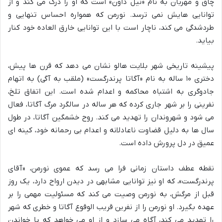
چاق و مهربان به نام «نیل داون» است که او را درک می کند و از
توانایی هایش نمی ترسد. نورمن که همواره احساس تنهایی و
طردشدگی می کند، ناچار است با این توانایی خارق العاده خود کنار
بیاید.
پیشینه تاریخی شهر بلایت هالو نشان می دهد که قرن ها پیش،
دختری ۱۰ ساله به نام «آگاتا پرندرگست» (ملقب به آگی) به اتهام
جادوگری به اشتباه محاکمه و اعدام شده است. این اتفاق تلخ،
نفرینی را بر شهر جاری کرده که هر ساله در سالگرد مرگ آگاتا، فعال
می شود و شهروندان را تهدید می کند. روح خشمگین آگاتا، در طول
سال ها به دلیل قضاوت ناعادلانه و اعدام بی رحمانه خود، کینه ای
عمیق در دل پرورش داده است.
نقطه عطف داستان زمانی فرا می رسد که عموی نورمن، «آقای
پرندرگست»، که او نیز توانایی مشابهی در دیدن ارواح دارد، یک روز
قبل از مرگش، به نورمن وصیت می کند که مسئولیت مهمی را بر
عهده بگیرد. او نورمن را از نفرین قریب الوقوع آگاتا و خطری که شهر
را تهدید می کند، آگاه می سازد و از او می خواهد که با خواندن