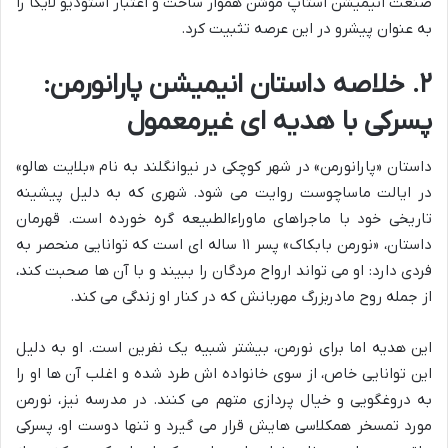
صنعت انیمیشن استاپ موشن هموار ساخت و اعتبار استودیو لایکا را
به عنوان پیشرو در این عرصه تثبیت کرد.
۲. خلاصه داستان انیمیشن پارانورمن:
پسرکی با هدیه ای غیرمعمول
داستان «پارانورمن» در شهر کوچکی در نیوانگلند به نام «بلایت هالو»
در ایالت ماساچوست روایت می شود. شهری که به دلیل پیشینه
تاریخی خود با ماجراهای ماوراءالطبیعه گره خورده است. قهرمان
داستان، «نورمن بابکاک» پسر ۱۱ ساله ای است که توانایی منحصر به
فردی دارد: او می تواند ارواح مردگان را ببیند و با آن ها صحبت کند،
از جمله روح مادربزرگ مهربانش که در کنار او زندگی می کند.
این هدیه اما برای نورمن، بیشتر شبیه یک نفرین است. او به دلیل
این توانایی خاص، از سوی خانواده اش طرد شده و اغلب آن ها او را
به دروغگویی و خیال پردازی متهم می کنند. در مدرسه نیز، نورمن
مورد تمسخر همکلاسی هایش قرار می گیرد و تنها دوست او، پسرکی