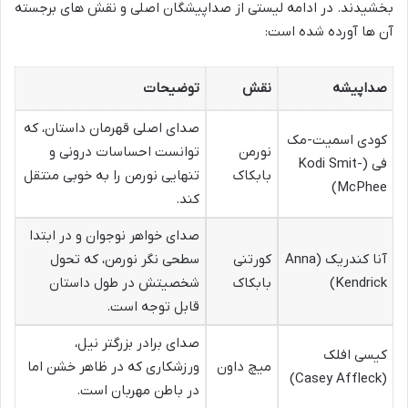
بخشیدند. در ادامه لیستی از صداپیشگان اصلی و نقش های برجسته
آن ها آورده شده است:
صداپیشه
نقش
توضیحات
صدای اصلی قهرمان داستان، که
کودی اسمیت-مک
نورمن
توانست احساسات درونی و
فی (Kodi Smit-
بابکاک
تنهایی نورمن را به خوبی منتقل
McPhee)
کند.
صدای خواهر نوجوان و در ابتدا
آنا کندریک (Anna
کورتنی
سطحی نگر نورمن، که تحول
Kendrick)
بابکاک
شخصیتش در طول داستان
قابل توجه است.
صدای برادر بزرگتر نیل،
کیسی افلک
میچ داون
ورزشکاری که در ظاهر خشن اما
(Casey Affleck)
در باطن مهربان است.