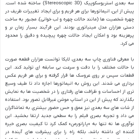
سه بعدی استریوسکوپیک (Stereoscopic 3D) ساخته شده است.
پیش از این، انیماتورها برای هر فریم و برای ایجاد تغییرات ظریف در
چهره شخصیت ها (مانند حالات چهره و لب خوانی)، مجبور به ساخت
دستی هزاران مدل مینیاتوری بودند. این فرآیند بسیار زمان بر و
پرهزینه بود و امکان ایجاد حالات چهره پیچیده و دقیق را محدود
می کرد.
با معرفی فناوری چاپ سه بعدی، لایکا توانست هزاران قطعه صورت
با حالات مختلف را با دقت و سرعت بی سابقه ای تولید کند. این
قطعات سپس بر روی عروسک ها قرار گرفته و برای هر فریم عکس
برداری می شدند. این روش به انیماتورها اجازه داد تا طیف وسیع
تری از احساسات و ظرافت های رفتاری را در شخصیت ها به نمایش
بگذارند که پیش از این در استاپ موشن غیرقابل تصور بود. استفاده
از شات های سه بعدی نیز عمق و حس حضور بیشتری به تماشاگران
می داد و تجربه بصری فیلم را به سطحی جدید ارتقا بخشید. این
نوآوری ها نه تنها به «پارانورمن» کمک کرد تا کیفیت بصری خیره
کننده ای داشته باشد، بلکه راه را برای پیشرفت های آینده در