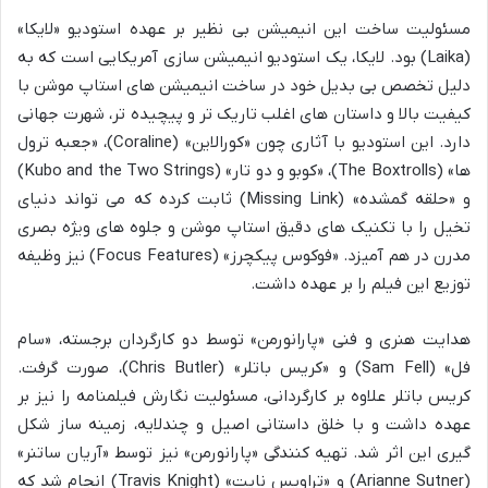
مسئولیت ساخت این انیمیشن بی نظیر بر عهده استودیو «لایکا»
(Laika) بود. لایکا، یک استودیو انیمیشن سازی آمریکایی است که به
دلیل تخصص بی بدیل خود در ساخت انیمیشن های استاپ موشن با
کیفیت بالا و داستان های اغلب تاریک تر و پیچیده تر، شهرت جهانی
دارد. این استودیو با آثاری چون «کورالاین» (Coraline)، «جعبه ترول
ها» (The Boxtrolls)، «کوبو و دو تار» (Kubo and the Two Strings)
و «حلقه گمشده» (Missing Link) ثابت کرده که می تواند دنیای
تخیل را با تکنیک های دقیق استاپ موشن و جلوه های ویژه بصری
مدرن در هم آمیزد. «فوکوس پیکچرز» (Focus Features) نیز وظیفه
توزیع این فیلم را بر عهده داشت.
هدایت هنری و فنی «پارانورمن» توسط دو کارگردان برجسته، «سام
فل» (Sam Fell) و «کریس باتلر» (Chris Butler)، صورت گرفت.
کریس باتلر علاوه بر کارگردانی، مسئولیت نگارش فیلمنامه را نیز بر
عهده داشت و با خلق داستانی اصیل و چندلایه، زمینه ساز شکل
گیری این اثر شد. تهیه کنندگی «پارانورمن» نیز توسط «آریان ساتنر»
(Arianne Sutner) و «تراویس نایت» (Travis Knight) انجام شد که