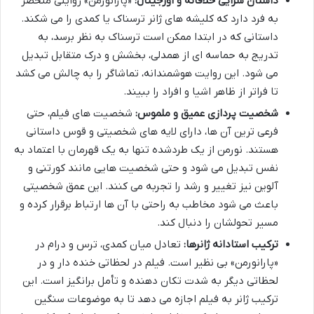
داستان سرایی خلاقانه و اورجینال:
«پارانورمن» روایتی منحصر
به فرد دارد که کلیشه های ژانر ترسناک یا کمدی را می شکند.
داستانی که در ابتدا ممکن است ترسناک به نظر برسد، به
تدریج به حماسه ای از همدلی، بخشش و درک متقابل تبدیل
می شود. این روایت هوشمندانه، تماشاگر را به چالش می کشد
تا فراتر از ظاهر اشیا و افراد را ببیند.
شخصیت پردازی عمیق و ملموس:
شخصیت های فیلم، حتی
فرعی ترین آن ها، دارای لایه های شخصیتی و قوس داستانی
هستند. نورمن از یک طردشده تنها به یک قهرمان با اعتماد به
نفس تبدیل می شود و حتی شخصیت هایی مانند کورتنی و
آلوین نیز تغییر و رشد را تجربه می کنند. این عمق شخصیتی
باعث می شود مخاطب به راحتی با آن ها ارتباط برقرار کرده و
مسیر تحولشان را دنبال کند.
ترکیب استادانه ژانرها:
تعادل میان کمدی، ترس و درام در
«پارانورمن» بی نظیر است. فیلم در لحظاتی خنده دار و در
لحظاتی دیگر به شدت تکان دهنده و تأمل برانگیز است. این
ترکیب ژانر به فیلم اجازه می دهد تا به موضوعات سنگین