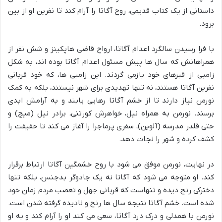
داستانی از یک کتاب قدیمی، روح آگاتا را آرام کند تا نفرین او از بین
برود.
با فرا رسیدن سالگرد اعدام آگاتا، ارواح قاضی هاپکینز و شش نفر از
همراهانش که سال ها پیش مسئول اعدام آگاتا بوده اند، به شکل
زامبی از قبرهای خود بازمی گردند. این زامبی ها، که خود قربانی
نفرین آگاتا هستند، نه تنها تهدیدی برای شهر نیستند، بلکه به کمک
نورمن نیاز دارند تا از خشم آگاتا رهایی یابند و به آرامش ابدی
برسند. نورمن به همراه نیل، خواهرش کورتنی، برادر نیل (میچ) و
حتی قلدر مدرسه (آلوین)، سفری پرماجرا را آغاز می کند تا حقیقت را
کشف کرده و شهر را نجات دهد.
در نهایت، نورمن موفق می شود با روح خشمگین آگاتا ارتباط برقرار
کند. او متوجه می شود که آگاتا نه یک جادوگر بدجنس، بلکه تنها
دخترکی رنج دیده و تنهاست که قربانی جهل و تعصب مردم زمان خود
شده است. خشم آگاتا نتیجه سال ها رنج و نادیده گرفته شدن است.
نورمن با همدلی و درک درد آگاتا، سعی می کند او را آرام کند و به او