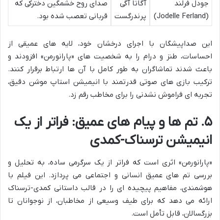
جودل فرلند
آگاتا آگی
صدای روح خشمگین دخترکی که
(Jodelle Ferland)
پرندرگست
قربانی تعصب شده بود.
این صداپیشگان با اجرای درخشان خود، لایه های عمیقی از
احساسات، طنز و درام را به شخصیت های «پارانورمن» افزودند و
باعث شدند تماشاگران به طور کامل با آن ها ارتباط برقرار کنند.
ترکیب بازی های صوتی قدرتمند با انیمیشن استاپ موشن دقیق،
تجربه ای فراموش نشدنی را برای مخاطب رقم زد.
۵. تم ها و پیام های عمیق: فراتر از یک
انیمیشن ترسناک-کمدی
«پارانورمن» اثری است که فراتر از یک سرگرمی ساده، به تحلیل و
بررسی تم های عمیق انسانی و اجتماعی می پردازد. این فیلم با
هوشمندی، مفاهیم پیچیده ای را در قالب داستانی کمدی-ترسناک
ارائه می دهد که برای طیف وسیعی از مخاطبان، از نوجوانان تا
بزرگسالان، قابل تأمل است.