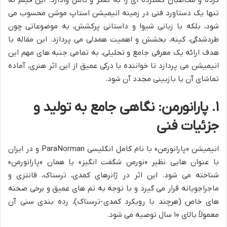
تنها یک دستاورد فنی در زمینه انیمیشن استاپ موشن محسوب می
شود، بلکه با زبانی شیوا و داستانی پرکشش، به موضوعاتی چون
طردشدگی، کینه، بخشش و اهمیت همدلی می پردازد. این مقاله با
هدف ارائه یک معرفی جامع و تحلیلی، به تمامی جنبه های مهم این
انیمیشن می پردازد تا خواننده با درکی عمیق از این اثر هنری، آماده
تماشای آن یا بازبینی مجدد آن شود.
۱. پارانورمن: نگاهی جامع به تولید و
جزئیات فنی
انیمیشن «پارانورمن» با نام کامل انگلیسی ParaNorman و در ایران
با عنوان هایی نظیر «نورمن شگفت انگیز» یا همان «پارانورمن»
شناخته می شود. این اثر در ژانرهای کمدی، ترسناک، فانتزی و
ماجراجویانه قرار می گیرد و با توجه به تم های عمیق و برخی صحنه
های خاص (هرچند با رویکرد کمدی-ترسناک)، رده بندی سنی آن
معمولاً بالای ۱۰ سال توصیه می شود.