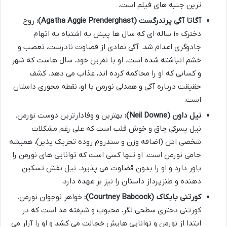
ترین جنبه های فیلم است.
آگاتا آگی پرندرگست (Agatha Aggie Prenderghast):
روح
دخترک ۱۰ ساله ای که سال ها پیش به اشتباه به اتهام
جادوگری اعدام شد. آگی نمادی از قضاوت نادرست، تعصب و
خشم انباشته شده است. او با نفرین خود، سال هاست که شهر
و کسانی که او را محاکمه کرده اند، عذاب می دهد. کشف
حقیقت درباره آگی و همدلی نورمن با او، نقطه محوری داستان
است.
نیل داون (Neil Downe):
بهترین و وفادارترین دوست نورمن.
نیل پسرکی چاق و خوش قلب است که علی رغم مشکلات
شخصی اش (اضافه وزن و سندروم روده تحریک پذیر)، همیشه
حامی نورمن است. او تنها کسی است که توانایی های نورمن را
باور دارد و او را بدون قضاوت می پذیرد. نیل نقش تسکین
دهنده و طنزپرداز داستان را نیز بر عهده دارد.
کورتنی بابکاک (Courtney Babcock):
خواهر نوجوان نورمن.
کورتنی دختری سطحی نگر، محبوب و شیفته مد است که در
ابتدا از نورمن و توانایی هایش خجالت می کشد و او را آزار می