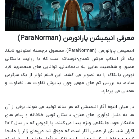
معرفی انیمیشن پارانورمن (ParaNorman)
انیمیشن پارانورمن (ParaNorman)، محصول برجسته استودیو لایکا،
یک اثر استاپ موشن کمدی-ترسناک است که با روایت داستانی
عمیق و شخصیت هایی به یادماندنی، توانایی های منحصربه فرد
نورمن بابکاک را به تصویر می کشد. این فیلم فراتر از یک سرگرمی
ساده، به بررسی تم های مهمی چون پذیرش تفاوت ها، قضاوت و
همدلی می پردازد.
در میان انبوه آثار انیمیشن که هر ساله تولید می شوند، برخی از آن
ها به دلیل نوآوری های هنری، داستان گویی خلاقانه و پیام های
ماندگار خود، جایگاهی ویژه پیدا می کنند. پارانورمن که در سال ۲۰۱۲
اکران شد، یکی از همین آثار است که موفق شد مرزهای ژانر را جابجا
کرده و مخاطبان گسترده ای را به تفکر و تأمل وادارد. این فیلم نه