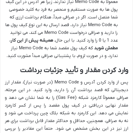
معمولاً به Memo Code نیاز ندارند، زیرا هر آدرس در این کیف
پول ها به صورت مستقیم و منحصر به فرد به کلید خصوصی
شما متصل است. اگر در صرافی مبدأ، هنگام برداشت ارزی که
به Memo Code نیاز دارد، قصد ارسال به این نوع کیف پول ها
را دارید و صرافی درخواست Memo Code می کند، می توانید
عدد 1 یا 0 را وارد کنید. با این حال،
همیشه پیش از این کار،
مطمئن شوید
که کیف پول مقصد شما به Memo Code نیاز
ندارد، و در صورت لزوم، با پشتیبانی صرافی مبدأ مشورت کنید.
وارد کردن مقدار و تأیید جزئیات برداشت
پس از وارد کردن آدرس و Memo Code (در صورت نیاز)، مقدار ارز
دیجیتالی که قصد برداشت آن را دارید، وارد کنید. در این مرحله،
صرافی معمولاً کارمزد شبکه (Gas Fee) را به شما نشان می دهد و
مقدار نهایی دریافتی در کیف پول مقصد را پس از کسر کارمزد
نمایش می دهد. این کارمزد به شبکه بلاک چین پرداخت می شود و
نه به صرافی. همچنین، حداقل و حداکثر مقدار قابل برداشت برای هر
ارز نیز در این بخش مشخص می شود. حتماً این مقادیر را بررسی