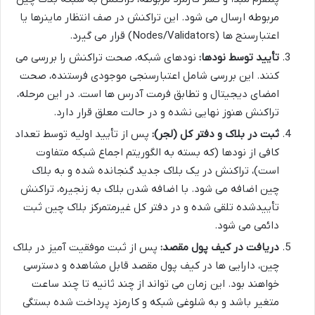
مربوطه ارسال می شود. این تراکنش در صف انتظار ماینرها یا
اعتبارسنج ها (Nodes/Validators) قرار می گیرد.
تأیید توسط نودها:
نودهای شبکه، صحت تراکنش را بررسی می
کنند. این بررسی شامل اعتبارسنجی موجودی فرستنده، صحت
امضای دیجیتال و تطابق فرمت آدرس ها است. در این مرحله،
تراکنش هنوز نهایی نشده و در حالت معلق قرار دارد.
ثبت در بلاک و دفتر کل (لجر):
پس از تأیید اولیه توسط تعداد
کافی از نودها (که بسته به الگوریتم اجماع شبکه متفاوت
است)، تراکنش در یک بلاک جدید گنجانده شده و به بلاک
چین اضافه می شود. با اضافه شدن بلاک به زنجیره، تراکنش
تأییدشده تلقی شده و در دفتر کل غیرمتمرکز بلاک چین ثبت
دائمی می شود.
دریافت در کیف پول مقصد:
پس از ثبت موفقیت آمیز در بلاک
چین، دارایی ها در کیف پول مقصد قابل مشاهده و دسترسی
خواهند بود. این زمان می تواند از چند ثانیه تا چند ساعت
متغیر باشد و به شلوغی شبکه و کارمزد پرداخت شده بستگی