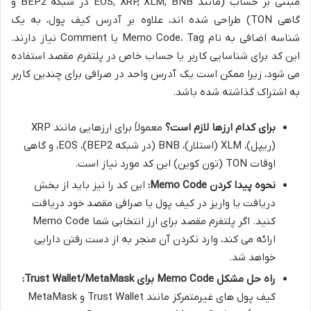
مبتنی بر حساب (مانند EOS, XRP, XLM, BNB در شبکه BEP2 و
گاهی TON) طراحی شده اند، علاوه بر آدرس کیف پول، به یک
شناسه اضافی به نام Memo Code، Tag یا Comment نیاز دارند.
این کد برای شناسایی کاربر یا حساب خاص در پلتفرم مقصد استفاده
می شود، زیرا ممکن است یک آدرس واحد در صرافی برای چندین کاربر
به اشتراک گذاشته شده باشد.
برای کدام ارزها لازم است؟
معمولاً برای ارزهایی مانند XRP
(ریپل)، XLM (استلار)، BNB (در شبکه BEP2)، EOS، و گاهی
اوقات TON (تون کوین) این کد مورد نیاز است.
نحوه پیدا کردن Memo Code:
این کد را نیز باید از بخش
دریافت یا واریز در کیف پول یا صرافی مقصد خود دریافت
کنید. اگر پلتفرم مقصد برای ارز انتخابی شما Memo Code
ارائه می کند، وارد نکردن آن منجر به از دست رفتن دارایی
خواهد شد.
راه حل مشکل Memo Code برای Trust Wallet/MetaMask:
کیف پول های غیرمتمرکز مانند Trust Wallet و MetaMask