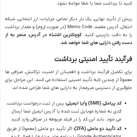
کنید تا برداشت شما با خطا مواجه نشود.
پیش از تأیید نهایی، یک بار دیگر تمامی جزئیات: ارز انتخابی، شبکه
انتقال، آدرس مقصد، Memo Code (در صورت لزوم) و مقدار برداشت
را به دقت بازبینی کنید.
کوچکترین اشتباه در آدرس، منجر به از
دست رفتن دارایی های شما خواهد شد.
فرآیند تأیید امنیتی برداشت
برای تکمیل فرآیند برداشت و اطمینان از امنیت تراکنش، صرافی ها
معمولاً از چندین لایه تأیید امنیتی استفاده می کنند. این مراحل برای
جلوگیری از دسترسی غیرمجاز به دارایی های شما طراحی شده اند:
کد پیامکی (SMS) و/یا ایمیلی:
پس از ثبت درخواست برداشت،
کدی به شماره موبایل ثبت شده یا آدرس ایمیل شما ارسال
می شود. باید این کد را در فیلد مربوطه در صرافی وارد کنید.
کد تأیید دو عاملی (2FA):
اگر تأیید دو عاملی (معمولاً از طریق
Google Authenticator یا برنامه های مشابه) را فعال کرده