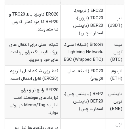
ERC20 (اتریوم)،
ERC20 کارمزد بالا، TRC20 و
تتر
TRC20 (ترون)،
BEP20 کارمزد کمتر. آدرس
(USDT)
BEP20 (بایننس
ها متفاوتند.
اسمارت چین)
بیت
Bitcoin (شبکه اصلی)،
شبکه اصلی برای انتقال های
کوین
Lightning Network،
بزرگ، لایتنینگ برای پرداخت
(BTC)
BSC (Wrapped BTC)
های خرد و سریع.
اتریوم
ERC20 (شبکه اصلی
فقط روی شبکه اصلی اتریوم
(ETH)
اتریوم)
(ERC20) قابل انتقال است.
BEP20 رایج تر و برای
بایننس
BEP2 (بایننس چین)،
قراردادهای هوشمند است.
کوین
BEP20 (بایننس
نیاز به Memo/Tag در برخی
(BNB)
اسمارت چین)
موارد.
تون
در برخی پلتفرم ها نیاز به