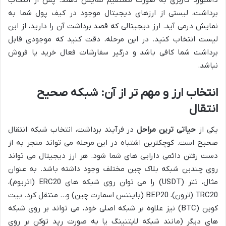
داشبورد کاربری به صورت مستقیم نمایش دهند. پس از انتخاب
برداشت، لیستی از ارزهای دیجیتال موجود در کیف پول شما به
نمایش درمی آید. ارز دیجیتالی که قصد برداشت آن را دارید، از این
لیست انتخاب کنید. در این مرحله، دقت کنید که موجودی قابل
برداشت شما کافی باشد و درگیر سفارشات فعال خرید یا فروش
نباشد.
انتخاب ارز و مهم تر از آن: شبکه صحیح
انتقال
یکی از
حیاتی ترین مراحل
در فرآیند برداشت، انتخاب شبکه انتقال
صحیح است. کوچکترین اشتباه در این مرحله می تواند منجر به از
دست رفتن دائمی دارایی های شما شود. هر ارز دیجیتال می تواند
روی چندین شبکه بلاک چین مختلف وجود داشته باشد. به عنوان
مثال، تتر (USDT) را می توان روی شبکه های ERC20 (اتریوم)،
TRC20 (ترون)، BEP20 (بایننس اسمارت چین) و… منتقل کرد. بیت
کوین (BTC) نیز علاوه بر شبکه اصلی خود، می تواند بر روی شبکه
های دیگر (مانند شبکه لایتنینگ یا به صورت رپد توکن بر روی