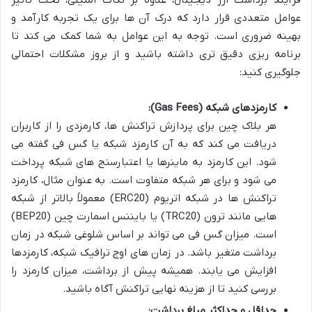
فرآیند برداشت ارز دیجیتال، علاوه بر نکات امنیتی، تحت تأثیر
عوامل متعددی قرار دارد که درک آن ها برای یک تجربه کارآمد و
بهینه ضروری است. توجه به این عوامل به شما کمک می کند تا
برنامه ریزی دقیق تری داشته باشید و از بروز مشکلات احتمالی
جلوگیری کنید:
کارمزدهای شبکه (Gas Fees):
هر بلاک چین برای پردازش تراکنش ها، کارمزدی را از کاربران
دریافت می کند که به آن کارمزد شبکه یا گس فی گفته می
شود. این کارمزد به ماینرها یا اعتبارسنج های شبکه پرداخت
می شود و برای هر شبکه متفاوت است. به عنوان مثال، کارمزد
تراکنش ها در شبکه اتریوم (ERC20) معمولاً بالاتر از شبکه
هایی مانند ترون (TRC20) یا بایننس اسمارت چین (BEP20)
است. میزان گس فی می تواند بر اساس شلوغی شبکه در زمان
برداشت متغیر باشد. در زمان های اوج ترافیک شبکه، کارمزدها
افزایش می یابند. همیشه پیش از برداشت، میزان کارمزد را
بررسی کنید تا از هزینه نهایی تراکنش آگاه باشید.
حداقل و حداکثر مبلغ برداشت: