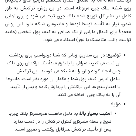
برداشت On-chain به معنای انتقال مستقیم دارایی های دیجیتال
روی شبکه بلاک چین مربوطه است. در این روش، تراکنش به طور
کامل در دفتر کل توزیع شده بلاک چین ثبت می شود و برای نهایی
شدن، نیاز به تأیید توسط نودها و ماینرهای شبکه دارد. این روش
معمولاً برای انتقال دارایی از یک صرافی به کیف پول شخصی (مانند
تراست والت، متامسک یا لجر) استفاده می شود.
توضیح:
در این سناریو، زمانی که شما درخواستی برای برداشت
ارز ثبت می کنید، صرافی یا پلتفرم مبدأ، یک تراکنش روی بلاک
چین ایجاد کرده و آن را به شبکه می فرستد. این تراکنش
شامل آدرس کیف پول شما و مقدار ارز مورد نظر است. ماینرها
یا اعتبارسنج ها این تراکنش را پردازش کرده و پس از تأیید،
آن را به بلاک چین اضافه می کنند.
مزایا:
امنیت بسیار بالا:
به دلیل ماهیت غیرمتمرکز بلاک چین،
هیچ واسطه متمرکزی کنترل تراکنش را در دست ندارد.
پس از تأیید، تراکنش غیرقابل برگشت و تغییر است.