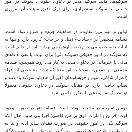
سوگندها، مانند سوگند منکر در دعاوی حقوقی، سوگند در امور
حسبی، یا سوگند استظهاری، برای درک دقیق ماهیت آن ضروری
است.
اولین و مهم ترین تفاوت، در «ماهیت جرم» و «نوع دعوا» است.
قسامه منحصراً در «جنایات» (قتل و جراحات) کاربرد دارد و تنها به
اثبات جنبه خصوصی جرم (دیه و ارش) می پردازد. این در حالی است
که سوگند در امور حقوقی (سوگند بتّی) برای اثبات یا نفی ادعاهای
مالی یا غیرمالی در دعاوی مدنی به کار می رود. همچنین، قسامه
«جمعی» و «معین» است؛ به این معنا که تعداد مشخصی از افراد
(اعم از شاکی، متهم و خویشاوندان ذکور آن ها) باید سوگند یاد کنند و
نصاب خاصی دارد. در مقابل، سوگند در دعاوی حقوقی معمولاً
توسط یک نفر (مدعی یا منکر) ادا می شود.
دومین تفاوت، در «شرط لوث» است. قسامه تنها در صورت وجود
لوث (قرائن و امارات قوی بر ظن قاضی) اجرا می شود، حال آنکه
سوگند بتّی در امور حقوقی در صورت فقدان سایر ادله و بنا به
درخواست طرفین دعوا صورت می گیرد. این تفاوت اساسی، جایگاه