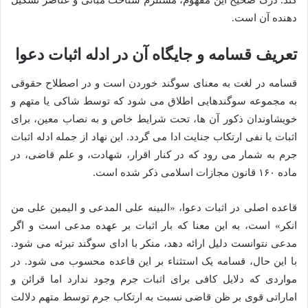
کند. درک صحیح این مفهوم، مستلزم شناخت مبانی و عناصر تشکیل
دهنده آن است.
تعریف قسامه و جایگاه آن در ادله اثبات دعوا
قسامه در لغت به معنای سوگند خوردن است و در اصطلاح حقوقی
به مجموعه سوگندهایی اطلاق می شود که توسط شاکی یا متهم و
خویشاوندان ذکور آن ها، تحت شرایط خاص و به نصاب معین، برای
اثبات یا نفی ارتکاب جنایت ادا می گردد. این نهاد از جمله ادله اثبات
جرم به شمار می رود که در کنار اقرار، شهادت، و علم قاضی، در
ماده ۱۶۰ قانون مجازات اسلامی ذکر شده است.
قاعده اصلی در اثبات دعوا، «البینه علی المدعی و الیمین علی من
انکر» است، به این معنا که بار اثبات بر عهده مدعی است و اگر
مدعی نتوانست دلیل ارائه دهد، منکر با ادای سوگند تبرئه می شود.
با این حال، قسامه یک استثناء بر این قاعده محسوب می شود. در
مواردی که دلایل کافی برای اثبات جرم وجود ندارد اما قرائن و
اماراتی قوی بر ظن قاضی نسبت به ارتکاب جرم توسط متهم دلالت