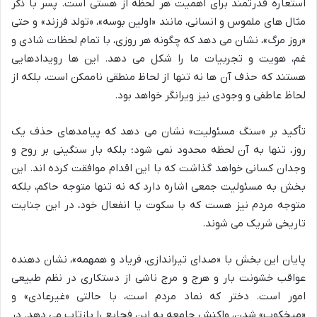
استعاره قدرتمند برای اهمیت هر لحظه از هستی است. پسر با ذکر
مثال های ملموس و انسانی، مانند «اولین بوسه»، «تولد فرزند» و حتی
«روز مرگ»، نشان می دهد که چگونه هر روزی، با تمام لحظات شادی و
غم، هویت و تجربیات ما را شکل می دهد. این ها رویدادهایی
هستند که حذف آن ها نه تنها از لحاظ منطقی ناممکن است، بلکه از
لحاظ عاطفی و وجودی نیز ویرانگر خواهد بود.
تأکید بر «سنگ مسئولیت» نشان می دهد که پیامدهای حذف یک
روز، تنها به آن لحظه محدود نمی شود؛ بلکه بار سنگینی بر روح و
وجدان کسانی خواهد گذاشت که با این اقدام موافقت کرده اند. این
بخش به مسئولیت جمعی اشاره دارد که نه تنها متوجه حاکم، بلکه
متوجه مردم نیز هست که با سکوت یا انفعال خود، در این جنایت
تاریخی شریک می شوند.
پایان این بخش با «صدای تیراندازی، فریاد و همهمه»، نشان دهنده
عواقب خشونت بار و هرج و مرج ناشی از دستکاری در نظم طبیعی
امور است. دختر که نماد مردم است، با حالتی «غیرعادی» و
«میخکوب» شدن، واکنش جامعه به این فجایع را بازتاب می دهد. در