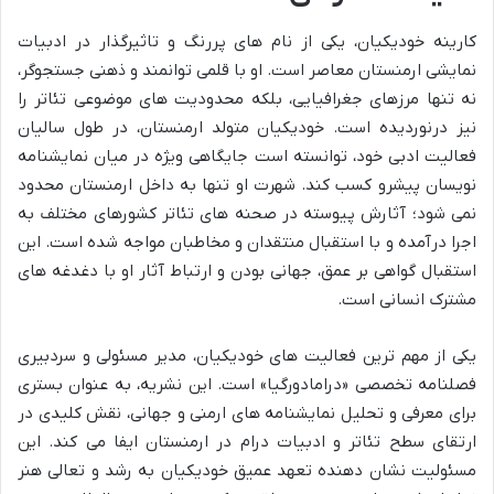
کارینه خودیکیان، یکی از نام های پررنگ و تاثیرگذار در ادبیات
نمایشی ارمنستان معاصر است. او با قلمی توانمند و ذهنی جستجوگر،
نه تنها مرزهای جغرافیایی، بلکه محدودیت های موضوعی تئاتر را
نیز درنوردیده است. خودیکیان متولد ارمنستان، در طول سالیان
فعالیت ادبی خود، توانسته است جایگاهی ویژه در میان نمایشنامه
نویسان پیشرو کسب کند. شهرت او تنها به داخل ارمنستان محدود
نمی شود؛ آثارش پیوسته در صحنه های تئاتر کشورهای مختلف به
اجرا درآمده و با استقبال منتقدان و مخاطبان مواجه شده است. این
استقبال گواهی بر عمق، جهانی بودن و ارتباط آثار او با دغدغه های
مشترک انسانی است.
یکی از مهم ترین فعالیت های خودیکیان، مدیر مسئولی و سردبیری
فصلنامه تخصصی «درامادورگیا» است. این نشریه، به عنوان بستری
برای معرفی و تحلیل نمایشنامه های ارمنی و جهانی، نقش کلیدی در
ارتقای سطح تئاتر و ادبیات درام در ارمنستان ایفا می کند. این
مسئولیت نشان دهنده تعهد عمیق خودیکیان به رشد و تعالی هنر