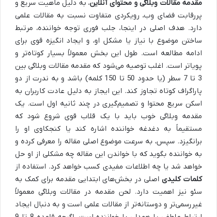
مقدمه مقالات وبلاگی و محتوای آنلاین
، به دلیل ماهیت سریع و
پررقابت فضای وب، رویکردی متفاوت نسبت به مقالات علمی
دارد. هدف اصلی در اینجا، جلب فوری توجه خواننده، مرتبط
ساختن موضوع با نیاز یا مشکل او، و ایجاد انگیزه قوی برای
ادامه مطالعه است. طول این بخش معمولاً بسیار کوتاه‌تر و
پویاتر است. اغلب توصیه می‌شود که مقدمه مقالات وبلاگی بین
3 تا 7 سطر (یا حدود 50 تا 150 کلمه) باشد و به ندرت از دو
پاراگراف کوتاه تجاوز کند. این ایجاز به دلیل عادت کاربران به
اسکن سریع محتوا و تصمیم‌گیری در چند ثانیه اول است. یک
مقدمه وبلاگی خوب باید با یک قلاب قوی شروع شود که
مستقیماً به دغدغه خواننده اشاره کند یا کنجکاوی او را
برانگیزد. سپس، به سرعت موضوع اصلی مقاله را معرفی کرده و
به خواننده بگوید که با خواندن این مقاله چه مشکلی از او حل
خواهد شد یا چه اطلاعات مفیدی کسب خواهد کرد. استفاده از
کلمات کلیدی
اصلی در بخش‌های ابتدایی مقدمه برای کمک به
سئو نیز اهمیت دارد. لحن مقدمه در مقالات وبلاگی معمولاً
غیررسمی‌تر و دوستانه‌تر از مقالات علمی است و به دنبال ایجاد