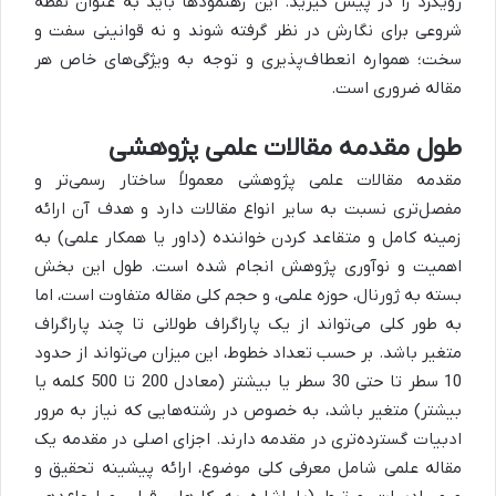
رویکرد را در پیش گیرید. این رهنمودها باید به عنوان نقطه
شروعی برای نگارش در نظر گرفته شوند و نه قوانینی سفت و
سخت؛ همواره انعطاف‌پذیری و توجه به ویژگی‌های خاص هر
مقاله ضروری است.
طول مقدمه مقالات علمی پژوهشی
مقدمه مقالات علمی پژوهشی معمولاً ساختار رسمی‌تر و
مفصل‌تری نسبت به سایر انواع مقالات دارد و هدف آن ارائه
زمینه کامل و متقاعد کردن خواننده (داور یا همکار علمی) به
اهمیت و نوآوری پژوهش انجام شده است. طول این بخش
بسته به ژورنال، حوزه علمی، و حجم کلی مقاله متفاوت است، اما
به طور کلی می‌تواند از یک پاراگراف طولانی تا چند پاراگراف
متغیر باشد. بر حسب تعداد خطوط، این میزان می‌تواند از حدود
10 سطر تا حتی 30 سطر یا بیشتر (معادل 200 تا 500 کلمه یا
بیشتر) متغیر باشد، به خصوص در رشته‌هایی که نیاز به مرور
ادبیات گسترده‌تری در مقدمه دارند. اجزای اصلی در مقدمه یک
مقاله علمی شامل معرفی کلی موضوع، ارائه پیشینه تحقیق و