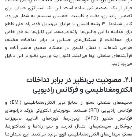
در محیط‌های پرچالش اتوماسیون صنعتی، انتخاب کابل‌کشی مناسب
فراتر از یک تصمیم فنی ساده است؛ این یک استراتژی حیاتی برای
تضمین پایداری، دقت و قابلیت اطمینان سیستم به شمار می‌رود.
کابل شیلددار ۳ رشته افشان با مزایای بی‌بدیل خود، راه حلی قاطع
برای مقابله با این چالش‌ها ارائه می‌دهد. این کابل‌ها به طور خاص
برای محافظت از سیگنال‌های حساس در برابر تداخلات مختلف
طراحی شده‌اند و نقش کلیدی در عملکرد صحیح ماشین‌آلات و
فرآیندهای صنعتی ایفا می‌کنند. اکنون به بررسی دقیق‌تر این دلایل
می‌پردازیم.
۲.۱. مصونیت بی‌نظیر در برابر تداخلات
الکترومغناطیسی و فرکانس رادیویی
محیط‌های صنعتی مملو از منابع نویز الکترومغناطیسی (EMI) و
فرکانس رادیویی (RFI) هستند. موتورهای الکتریکی بزرگ، درایوهای
فرکانس متغیر (VFD)، اینورترها، کوره‌های القایی، تجهیزات
جوشکاری، سیستم‌های انتقال قدرت، و حتی رله‌ها و کنتاکتورها،
همگی میدان‌های الکترومغناطیسی قوی تولید می‌کنند. این میدان‌ها