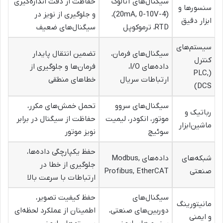
سیگنال‌های آنالوگ
حفاظت از دقت اندازه‌گیری
سنسورها و
(4-20mA, 0-10V)،
و جلوگیری از نویز در
ابزار دقیق
RTD، ترموکوپل
سیگنال‌های ضعیف
سیستم‌های
سیگنال‌های فرمان،
تضمین انتقال پایدار
کنترل
داده‌های I/O،
فرمان‌ها و جلوگیری از
(PLC,
ارتباطات سریال
خطاهای منطقی
DCS)
سیگنال‌های سروو
تحمل خمش‌های مکرر،
رباتیک و
موتور، انکودر، لیمیت
حفاظت از سیگنال در برابر
ماشین‌ابزار
سوئیچ
نویز موتور
حفظ یکپارچگی داده‌ها،
شبکه‌های
داده‌های Modbus,
جلوگیری از خطا در
صنعتی
Profibus, EtherCAT
ارتباطات با سرعت بالا
سیگنال‌های
حفظ کیفیت تصویر،
مانیتورینگ
دوربین‌های صنعتی،
اطمینان از عملکرد لحظه‌ای
و ایمنی