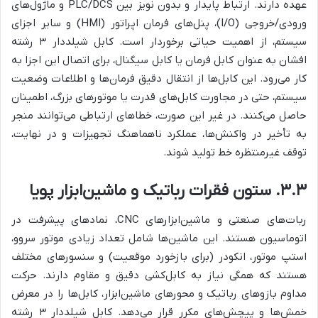
عهده دارند. ارتباط پایدار و بدون نویز بین PLC/DCS و ماژول‌های
ورودی/خروجی (I/O)، پنل‌های فرمان اپراتور (HMI) و سایر اجزای
سیستم، از اهمیت حیاتی برخوردار است. کابل شیلددار ۳ رشته
افشان به عنوان کابل فرمان یا کابل سیگنال، برای اتصال این اجزا به
کار می‌رود. این کابل‌ها از انتقال دقیق فرمان‌ها و اطلاعات وضعیت
سیستم، حتی در مجاورت کابل‌های قدرت یا موتورهای بزرگ، اطمینان
حاصل می‌کنند. در غیر این صورت، خطاهای ارتباطی می‌توانند منجر
به تأخیر در واکنش‌ها، عملکرد ناهماهنگ تجهیزات و در نهایت،
توقف غیرمنتظره خط تولید شوند.
۳.۳. ستون فقرات رباتیک و ماشین‌ابزار پویا
ربات‌های صنعتی و ماشین‌ابزارهای CNC، نمادهای پیشرفت در
اتوماسیون هستند. این ماشین‌ها شامل تعداد زیادی موتور سروو،
استپ موتور، انکودر (برای بازخورد موقعیت) و سنسورهای مختلف
هستند که همگی نیاز به کابل‌کشی دقیق و مقاوم دارند. حرکت
مداوم بازوهای رباتیک و محورهای ماشین‌ابزار، کابل‌ها را در معرض
خمش‌ها و پیچش‌های مکرر قرار می‌دهد. کابل شیلددار ۳ رشته