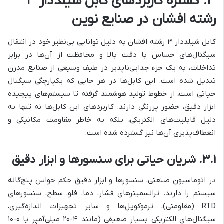
۳. گستره کاربردهای کابل شیلددار ۳
رشته افشان در صنایع نوین
کابل شیلددار ۳ رشته افشان به دلیل توانایی بی‌نظیر خود در انتقال
سیگنال‌های حساس با دقت بالا و محافظت از آن‌ها در برابر
تداخلات، به یک جزء جدایی‌ناپذیر در طیف وسیعی از صنایع مدرن
تبدیل شده است. این کابل‌ها در هر جایی که یکپارچگی سیگنال
حیاتی است، از خطوط تولید هوشمند گرفته تا سیستم‌های پیچیده
ابزار دقیق، حضور پررنگی دارند. کاربردهای این کابل‌ها نه تنها به
دلیل قابلیت‌های الکتریکی، بلکه به خاطر مقاومت مکانیکی و
انعطاف‌پذیری آن‌ها نیز گسترده شده است.
۳.۱. شریان حیاتی برای سنسورها و ابزار دقیق
در اتوماسیون صنعتی، سنسورها و ابزار دقیق حکم حواس پنج‌گانه
سیستم را دارند. ترانسمیترهای فشار، دما، فلو، سطح، سنسورهای
RTD (مقاومتی)، ترموکوپل‌ها و سایر تجهیزات اندازه‌گیری،
سیگنال‌های الکتریکی بسیار ضعیفی (مانند ۴-۲۰ میلی‌آمپر یا ۰-۱۰