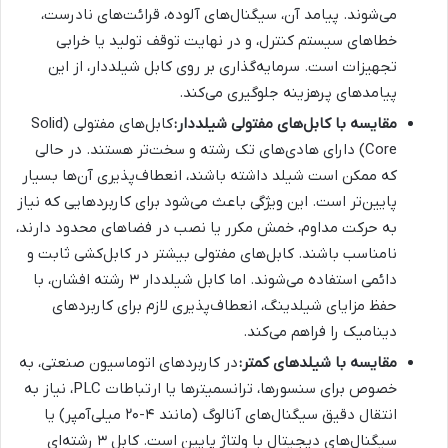
می‌شوند. پیامد آن، سیگنال‌های آلوده، قرائت‌های نادرست،
خطاهای سیستم کنترل، و در نهایت توقف تولید یا خرابی
تجهیزات است. سرمایه‌گذاری بر روی کابل شیلددار، از این
پیامدهای پرهزینه جلوگیری می‌کند.
مقایسه با کابل‌های مفتولی شیلددار:
کابل‌های مفتولی (Solid
Core) دارای هادی‌های تک رشته و سخت‌تر هستند. در حالی
که ممکن است شیلد داشته باشند، انعطاف‌پذیری آن‌ها بسیار
پایین‌تر است. این ویژگی باعث می‌شود برای کاربردهایی که نیاز
به حرکت مداوم، خمش مکرر یا نصب در فضاهای محدود دارند،
نامناسب باشند. کابل‌های مفتولی بیشتر در کابل‌کشی ثابت و
دائمی استفاده می‌شوند. اما کابل شیلددار ۳ رشته افشان، با
حفظ مزایای شیلدینگ، انعطاف‌پذیری لازم برای کاربردهای
دینامیک را فراهم می‌کند.
مقایسه با شیلدهای کمتر:
در کاربردهای اتوماسیون صنعتی، به
خصوص برای سنسورها، ترانسمیترها یا ارتباطات PLC، نیاز به
انتقال دقیق سیگنال‌های آنالوگ (مانند ۴-۲۰ میلی‌آمپر) یا
سیگنال‌های دیجیتال با ولتاژ پایین است. کابل ۳ رشته‌ای