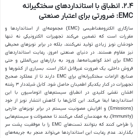
۲.۴. انطباق با استانداردهای سختگیرانه
EMC: ضرورتی برای اعتبار صنعتی
سازگاری الکترومغناطیسی (EMC) مجموعه‌ای از استانداردها و
مقررات است که تضمین می‌کند تجهیزات الکترونیکی نه تنها
خودشان نویز زیادی تولید نمی‌کنند، بلکه در برابر نویزهای محیطی
نیز مقاوم هستند. در دنیای صنعتی امروز، رعایت استانداردهای
EMC برای اخذ گواهینامه‌ها، ورود به بازارهای بین‌المللی و حتی
فروش داخلی، یک ضرورت غیرقابل انکار است. بسیاری از کشورها و
صنایع، الزامات سختگیرانه‌ای برای EMC دارند تا از عملکرد صحیح
تجهیزات در کنار یکدیگر اطمینان حاصل شود. کابل شیلددار ۳ رشته
افشان نقشی کلیدی در انطباق سیستم‌های اتوماسیون با این
استانداردها ایفا می‌کند. این کابل‌ها با کاهش انتشار نویز از خود
(Emissions) و افزایش مصونیت سیستم در برابر نویزهای خارجی
(Immunity)، به مهندسان کمک می‌کنند تا محصولات و سیستم‌هایی
را طراحی کنند که بتوانند تست‌های EMC را با موفقیت پشت سر
بگذارند. عدم رعایت این استانداردها می‌تواند منجر به جریمه‌های