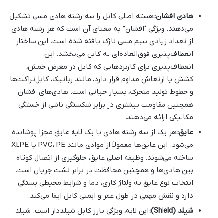
هادی افشان:
هسته اصلی کابل را سه رشته هادی مسی تشکیل
می‌دهند. ویژگی “افشان” به معنای آن است که هر رشته هادی
از تعداد زیادی سیم مسی نازک بافته شده است. این ساختار
انعطاف‌پذیری فوق‌العاده‌ای به کابل می‌بخشد. این
انعطاف‌پذیری برای کاربردهایی که کابل در معرض خمش،
کشش یا ارتعاش مداوم قرار دارد، مانند رباتیک، کابل‌تراکت‌ها
و خطوط تولید متحرک، بسیار حیاتی است. هادی‌های افشان
همچنین مقاومت بیشتری در برابر شکستگی ناشی از خستگی
مکانیکی ارائه می‌دهند.
عایق:
هر یک از سه رشته هادی با یک لایه عایق مجزا پوشانده
می‌شود. این عایق‌ها معمولاً از موادی مانند PVC، PE یا XLPE
ساخته می‌شوند. وظیفه اصلی عایق، جلوگیری از اتصال کوتاه
بین هادی‌ها و همچنین محافظت در برابر نشت جریان است.
انتخاب نوع عایق به ولتاژ کاری، دما و شرایط محیطی بستگی
دارد و نقش مهمی در طول عمر و ایمنی کابل ایفا می‌کند.
شیلد (Shield):
این لایه، ویژگی بارز کابل شیلددار است. شیلد