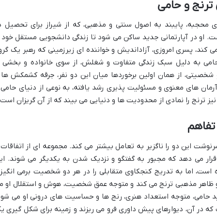
 ترنج و حامی
ی محجبه، پایبند به اصول سنتی و مذهبی، که از شیراز برای تحصیل د
ت. او در آپارتمانی جدید ساکن می شود تا زندگی دانشجویی مستقل خود ر
می کند، پسری امروزی، آزاداندیش و خواننده ای زیرزمینی که رهبر یک گرو
امی به دلیل سبک زندگی متفاوت و شغلش، از سوی خانواده و بخشی ا
شخصیتی، از همان اولین برخوردها میان این دو نفر، جرقه کشمکش ها 
 آرمان های معنوی و مسئولیت پذیری رشد یافته، به نوعی از دنیای حامی 
نیز ترنج را نمادی از محدودیت ها و دنیایی می بیند که از آن گریزان است.
تفاهم
نوشت این دو را ناگزیر به تعامل بیشتر می کند. مجموعه ای از اتفاقات 
قرار می دهد که مجبور به گفتگو و نزدیک شدن به یکدیگر می شوند. ای
ه است، اما به تدریج کنجکاوی متقابلی را در هر دو شخصیت برمی انگیزد
و ظاهر مذهبی ترنج می کند و متوجه عمق شخصیت، هوش و استقلال او م
 حامی، متوجه استعداد هنری، رنج ها و حساسیت های درونی او می شود
که در آن، دیوارهای پیش داوری فرو می ریزند و زمینه برای شکل گیری ی