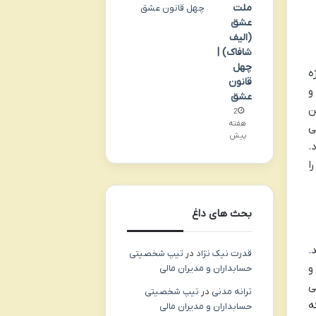
ملت
عشق
(الیف
شافاک) |
چهل
ه
قانون
و
عشق
ن
2
هفته
ی
پیش
.
ا
بحث های داغ
.
قدرت نیک نژاد
در
تیپ شخصیتی
و
حسابداران و مدیران مالی
ی
ترانه مدنی
در
تیپ شخصیتی
ه
حسابداران و مدیران مالی