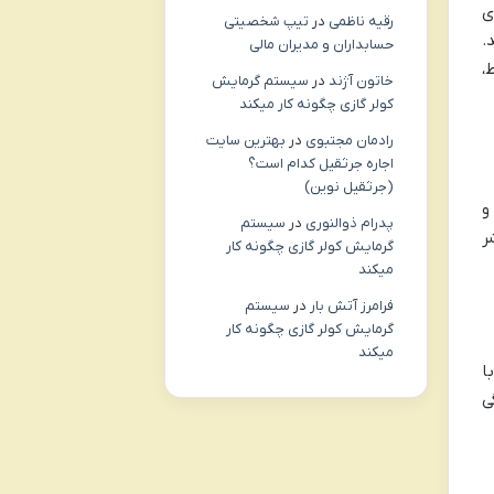
ی
رقیه ناظمی
در
تیپ شخصیتی
.
حسابداران و مدیران مالی
،
خاتون آژند
در
سیستم گرمایش
کولر گازی چگونه کار میکند
رادمان مجتبوی
در
بهترین سایت
اجاره جرثقیل کدام است؟
(جرثقیل نوین)
و
پدرام ذوالنوری
در
سیستم
ر
گرمایش کولر گازی چگونه کار
میکند
فرامرز آتش بار
در
سیستم
گرمایش کولر گازی چگونه کار
میکند
ا
ی