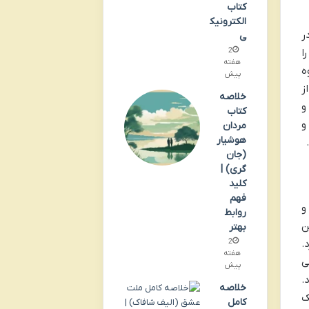
کتاب
الکترونیک
ر
ی
2
ا
هفته
ه
پیش
ز
خلاصه
و
کتاب
و
مردان
هوشیار
(جان
گری) |
کلید
فهم
و
روابط
ن
بهتر
2
.
هفته
ی
پیش
.
خلاصه
ک
کامل