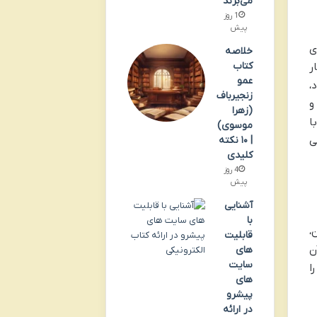
می‌برند
1 روز
پیش
ی
خلاصه
کتاب
ر
عمو
،
زنجیرباف
و
(زهرا
ا
موسوی)
ی
| ۱۰ نکته
کلیدی
4 روز
پیش
آشنایی
با
،
قابلیت
ن
های
سایت
خواننده را
های
پیشرو
در ارائه