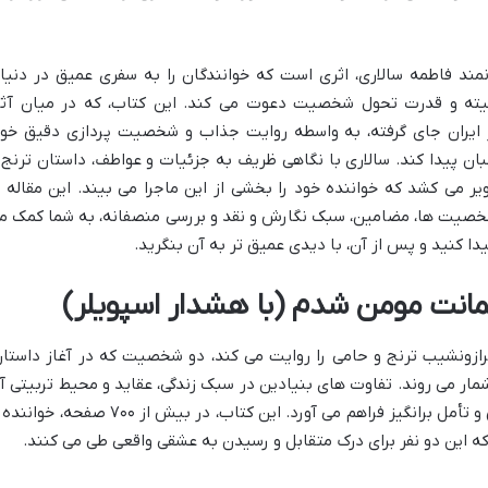
ند فاطمه سالاری، اثری است که خوانندگان را به سفری عمیق در دنیا
نیته و قدرت تحول شخصیت دعوت می کند. این کتاب، که در میان آثا
 ایران جای گرفته، به واسطه روایت جذاب و شخصیت پردازی دقیق خود
ان پیدا کند. سالاری با نگاهی ظریف به جزئیات و عواطف، داستان ترنج 
 می کشد که خواننده خود را بخشی از این ماجرا می بیند. این مقاله ب
خصیت ها، مضامین، سبک نگارش و نقد و بررسی منصفانه، به شما کمک م
دا کنید و پس از آن، با دیدی عمیق تر به آن بنگرید.
انت مومن شدم (با هشدار اسپویلر)
زونشیب ترنج و حامی را روایت می کند، دو شخصیت که در آغاز داستان
مار می روند. تفاوت های بنیادین در سبک زندگی، عقاید و محیط تربیتی آ
ها، بستری برای شکل گیری داستانی پرکشش و تأمل برانگیز فراهم می آورد. این کتاب، در بیش از ۷۰۰ صفحه، 
ه این دو نفر برای درک متقابل و رسیدن به عشقی واقعی طی می کنند.