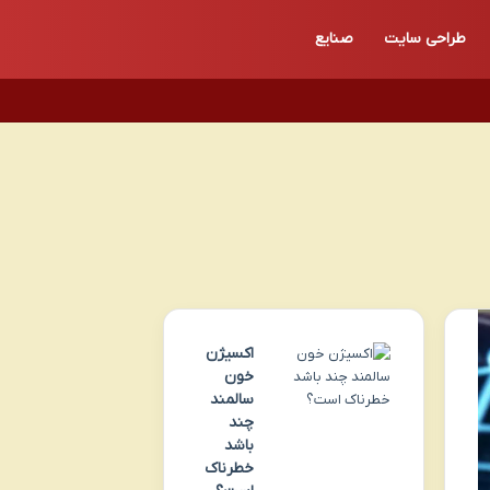
طراحی سایت
صنایع
اکسیژن
خون
سالمند
چند
باشد
خطرناک