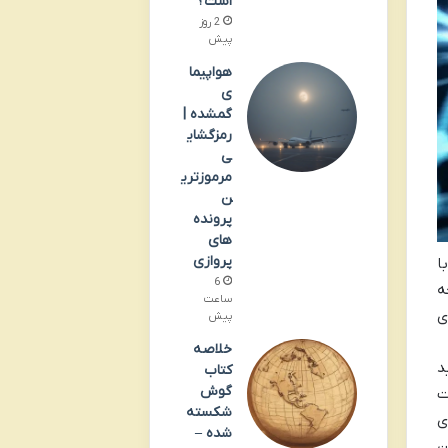
است؟
2 روز
پیش
هواپیما
ی
گمشده |
رمزگشای
ی
مرموزتری
ن
پرونده
های
پروازی
ا
6
ه
ساعت
ای
پیش
خلاصه
د
کتاب
گوش
ت
شکسته
ی
شده –
ن