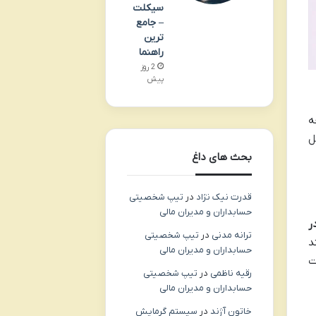
سیکلت
– جامع
ترین
راهنما
2 روز
پیش
ه
ل
بحث های داغ
قدرت نیک نژاد
در
تیپ شخصیتی
حسابداران و مدیران مالی
C در
ترانه مدنی
در
تیپ شخصیتی
ییر IP (مانند
حسابداران و مدیران مالی
لات
رقیه ناظمی
در
تیپ شخصیتی
حسابداران و مدیران مالی
خاتون آژند
در
سیستم گرمایش