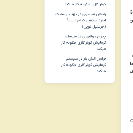
کولر گازی چگونه کار میکند
Gmail، Outl
رادمان مجتبوی
در
بهترین سایت
ن
اجاره جرثقیل کدام است؟
(جرثقیل نوین)
پدرام ذوالنوری
در
سیستم
گرمایش کولر گازی چگونه کار
میکند
.
فرامرز آتش بار
در
سیستم
ا
گرمایش کولر گازی چگونه کار
ک
میکند
ت