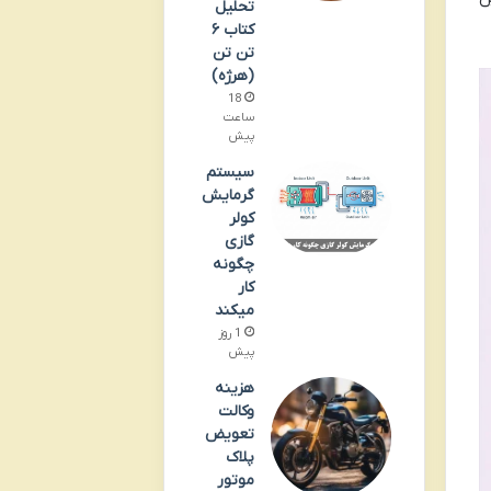
تحلیل
کتاب ۶
تن تن
(هرژه)
18
ساعت
پیش
سیستم
گرمایش
کولر
گازی
چگونه
کار
میکند
1 روز
پیش
هزینه
وکالت
تعویض
پلاک
موتور