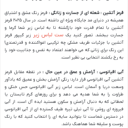
قرمز آتشین : شعله ای از جسارت و زنانگی :
قرمز رنگ عشق و اشتیاق
همیشه در دنیای مد جایگاه ویژه ای داشته است. در سال ۲۰۲۵ قرمز
آتشین با تمام قدرت خود بازگشته تا به لباس زیر شما گرما و
ست لباس زیر
جسارت ببخشد. تصور کنید یک
زیر گیپور قرمز
آتشین با جزئیات ظریف مشکی چه ترکیبی اغواکننده و قدرتمندی!
این رنگ برای زنانی که می خواهند اعتماد به نفس و جذابیت خود را
به رخ بکشند انتخابی بی نظیر است.
آبی اقیانوسی : آرامش و عمق در عین حال :
در نقطه مقابل قرمز
آتشین آبی اقیانوسی قرار دارد؛ رنگی آرامش بخش و عمیق که یادآور
وسعت دریا و آسمان است. لباس زیر آبی اقیانوسی حس خنکی و
طراوت را به شما هدیه می دهد و برای روزهای گرم تابستان یا
لحظاتی که به دنبال آرامش و سکون هستید ایده آل است. از آبی
فیروزه ای روشن تا آبی نیلی تیره طیف گسترده ای از آبی اقیانوسی
در دسترس شماست تا بتوانید سایه ای را انتخاب کنید که با رنگ
پوست و سلیقه شما هماهنگ باشد.