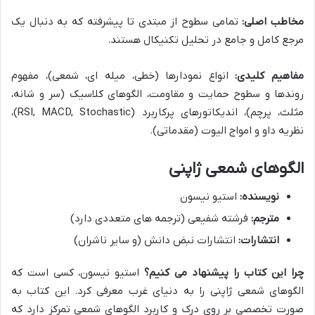
مخاطب اصلی:
تمامی سطوح از مبتدی تا پیشرفته که به دنبال یک
مرجع کامل و جامع در تحلیل تکنیکال هستند.
مفاهیم کلیدی:
انواع نمودارها (خطی، میله ای، شمعی)، مفهوم
روندها و سطوح حمایت و مقاومت، الگوهای کلاسیک (سر و شانه،
مثلث، پرچم)، اندیکاتورهای پرکاربرد (RSI, MACD, Stochastic)،
نظریه داو و امواج الیوت (مقدماتی).
الگوهای شمعی ژاپنی
نویسنده:
استیو نیسون
مترجم:
فرشته شفیعی (ترجمه های متعددی دارد)
انتشارات:
انتشارات نبض دانش (و سایر ناشران)
چرا این کتاب را پیشنهاد می کنیم؟
استیو نیسون، کسی است که
الگوهای شمعی ژاپنی را به دنیای غرب معرفی کرد. این کتاب به
صورت تخصصی بر روی درک و کاربرد الگوهای شمعی تمرکز دارد که