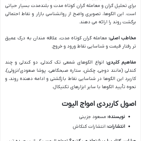
برای تحلیل گران و معامله گران کوتاه مدت و بلندمدت بسیار حیاتی
است. این الگوها، تصویری واضح از روانشناسی بازار و نقاط احتمالی
برگشت روند را ارائه می دهند.
مخاطب اصلی:
معامله گران کوتاه مدت، علاقه مندان به درک عمیق
تر رفتار قیمت و شناسایی نقاط ورود و خروج.
مفاهیم کلیدی:
انواع الگوهای شمعی تک کندلی، دو کندلی و چند
کندلی (مانند دوجی، چکش، ستاره صبحگاهی، پوشا صعودی/نزولی)،
کاربرد این الگوها در شناسایی نقاط بازگشتی و ادامه دهنده روند، و
نحوه تأیید الگوها با سایر ابزارهای تکنیکال.
اصول کاربردی امواج الیوت
نویسنده:
مسعود جزینی
انتشارات:
انتشارات کنکاش
چرا این کتاب را پیشنهاد می کنیم؟
امواج الیوت یکی از پیچیده ترین