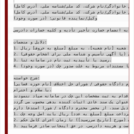
نام خانوادگی/نام شرکت، کد ملی/شناسه ملی، آدرس کامل)
نام خانوادگی/نام شرکت، کد ملی/شناسه ملی، آدرس کامل)
وکیل/نماینده قانونی: (در صورت وجود)

] به انضمام خسارت تأخیر تأدیه و کلیه خسارات دادرسی
دلایل و منضمات:

1. اصل یک فقره چک صیادی به شماره [شماره چک]، مورخ [تاریخ سررسید]، عهده بانک [نام بانک]، شعبه [نام شعبه]، به مبلغ [مبلغ به حروف] ریال.

2. تصویر مصدق کارت ملی/شناسنامه خواهان (یا آگهی تأسیس و شناسه ملی برای اشخاص حقوقی).

3. رسید یا تأییدیه ثبت نام در سامانه ثنا.

4. (در صورت وجود) تصویر مصدق قرارداد یا مستندات مربوط به علت صدور چک.

شرح خواسته:

حترم دادگاه حقوقی / شورای حل اختلاف [نام حوزه قضایی]
با سلام و احترام،

اقدام به ثبت مشخصات این چک در سامانه صیاد ننمودند.
صره 1 ماده 21 مکرر قانون صدور چک، فاقد وصف تجاری بوده و صرفاً به عنوان یک سند عادی اثبات کننده بدهی محسوب می گردد.
ی ذیل سند، از محضر محترم دادگاه / شورا استدعا دارم:
1. حکم بر محکومیت خوانده به پرداخت مبلغ [مبلغ به عدد] ریال بابت اصل وجه چک.

2. حکم بر پرداخت خسارت تأخیر تأدیه از تاریخ سررسید چک (مورخ [تاریخ سررسید]) تا زمان اجرای کامل حکم.

3. حکم بر پرداخت کلیه خسارات و هزینه های دادرسی، شامل هزینه ثبت دادخواست و هزینه دادرسی، در حق اینجانب صادر فرمایید.
