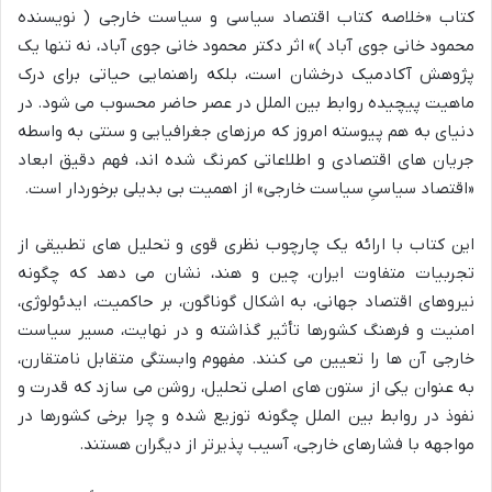
کتاب «خلاصه کتاب اقتصاد سیاسی و سیاست خارجی ( نویسنده
محمود خانی جوی آباد )» اثر دکتر محمود خانی جوی آباد، نه تنها یک
پژوهش آکادمیک درخشان است، بلکه راهنمایی حیاتی برای درک
ماهیت پیچیده روابط بین الملل در عصر حاضر محسوب می شود. در
دنیای به هم پیوسته امروز که مرزهای جغرافیایی و سنتی به واسطه
جریان های اقتصادی و اطلاعاتی کمرنگ شده اند، فهم دقیق ابعاد
«اقتصاد سیاسیِ سیاست خارجی» از اهمیت بی بدیلی برخوردار است.
این کتاب با ارائه یک چارچوب نظری قوی و تحلیل های تطبیقی از
تجربیات متفاوت ایران، چین و هند، نشان می دهد که چگونه
نیروهای اقتصاد جهانی، به اشکال گوناگون، بر حاکمیت، ایدئولوژی،
امنیت و فرهنگ کشورها تأثیر گذاشته و در نهایت، مسیر سیاست
خارجی آن ها را تعیین می کنند. مفهوم وابستگی متقابل نامتقارن،
به عنوان یکی از ستون های اصلی تحلیل، روشن می سازد که قدرت و
نفوذ در روابط بین الملل چگونه توزیع شده و چرا برخی کشورها در
مواجهه با فشارهای خارجی، آسیب پذیرتر از دیگران هستند.