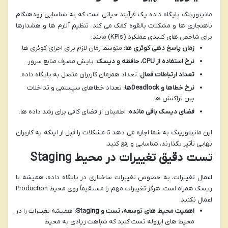
مانیتورینگ پایگاه داده یک فرآیند حیاتی است که به شناسایی زودهنگام
ناهنجاری ها و مشکلات بالقوه کمک می کند. تنظیم آلارم ها و هشدارها
برای شاخص های کلیدی عملکرد (KPIs) مانند:
زمان پاسخ دهی کوئری ها:
متوسط زمان لازم برای اجرای کوئری ها.
نرخ استفاده از CPU، حافظه و دیسک:
پایش مصرف منابع سرور.
تعداد ارتباطات فعال:
تعداد همزمان کاربران متصل به پایگاه داده.
نرخ خطاها و Deadlockها:
تعداد خطاهای سیستمی و تداخلات
بین تراکنش ها.
فضای دیسک باقی مانده:
اطمینان از فضای کافی برای رشد داده ها.
این مانیتورینگ به شما اجازه می دهد تا مشکلات را قبل از اینکه به کاربران
نهایی تأثیر بگذارند، شناسایی و رفع کنید.
تست دقیق تغییرات در محیط Staging
اعمال تغییرات، به خصوص تغییرات ساختاری در پایگاه داده، همیشه با
ریسک همراه است. هرگز تغییرات مهم را مستقیماً روی محیط Production
اعمال نکنید.
اهمیت محیط های توسعه، تست و Staging:
همیشه تغییرات را در
محیط های ایزوله تست کنید که شباهت زیادی به محیط