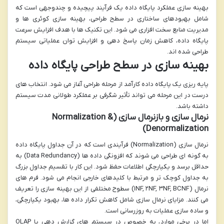
بهینه سازی عملکرد پایگاه داده یک فرآیند پیچیده و چندوجهی است که
شامل بهبودهای ساختاری در سطح طراحی، بهینه سازی کوئری ها و
مدیریت منابع سخت افزاری می شود. این تکنیک ها با هدف افزایش سرعت
پایگاه داده، کاهش زمان پاسخ دهی و افزایش توان عملیاتی سیستم
طراحی شده اند.
بهینه سازی در سطح طراحی پایگاه داده
پایه ریزی یک پایگاه داده کارآمد از مرحله طراحی آغاز می شود. انتخاب های
درست در این مرحله می تواند تأثیر شگرفی بر عملکرد طولانی مدت سیستم
داشته باشد.
نرمال سازی و بازنرمال سازی (Normalization &
Denormalization)
نرمال سازی (Normalization) فرآیندی است که در آن جداول پایگاه داده
به گونه ای طراحی می شوند که افزونگی داده ها (Data Redundancy) به
حداقل برسد و یکپارچگی اطلاعات حفظ شود. این کار با تقسیم جداول بزرگ
به جداول کوچک تر و مرتبط با کلیدهای خارجی انجام می شود. فرم های
نرمال (۱NF, ۲NF, ۳NF, BCNF) سطوح مختلفی از این بهینه سازی را تعریف
می کنند. مزایای نرمال سازی شامل کاهش تکرار داده ها، بهبود یکپارچگی،
و ساده سازی عملیات به روزرسانی است.
اما در برخی موارد، به خصوص در سیستم های گزارش دهی یا OLAP