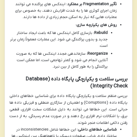
تأثیر Fragmentation بر عملکرد:
ایندکس های پراکنده می توانند
زمان اجرای کوئری ها را به شدت افزایش دهند، به خصوص برای
عملیات هایی که نیاز به اسکن حجم زیادی از داده ها دارند.
روش های یکپارچه سازی:
Rebuild:
بازسازی کامل ایندکس ها که باعث ایجاد ساختار
جدید و بدون پراکندگی می شود. این عملیات معمولاً زمان برتر
است.
Reorganize:
سازماندهی مجدد ایندکس ها که به صورت
آنلاین انجام می شود و کمتر تهاجمی است، اما ممکن است
پراکندگی را به طور کامل از بین نبرد.
بررسی سلامت و یکپارچگی پایگاه داده (Database
Integrity Check)
بررسی منظم سلامت و یکپارچگی پایگاه داده برای شناسایی خطاهای داخلی
پایگاه داده (Corruptions) و اطمینان از سازگاری منطقی و فیزیکی داده ها
حیاتی است. این خطاها می توانند به دلیل مشکلات سخت افزاری، قطعی
برق، یا اشکالات نرم افزاری رخ دهند و در صورت عدم رسیدگی، به از دست
رفتن دائمی اطلاعات منجر شوند.
شناسایی خطاهای داخلی:
این خطاها شامل inconsistencies در
ساختار داده، خرابی صفحات دیسک، یا ناهماهنگی بین ایندکس ها