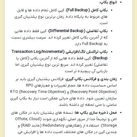
انواع بکاپ:
بکاپ کامل (Full Backup):
کپی کامل تمام داده ها و فایل
های مربوط به پایگاه داده. زمان برترین نوع پشتیبان گیری
است.
بکاپ تفاضلی (Differential Backup):
کپی فقط داده هایی
که از آخرین بکاپ کامل تغییر کرده اند. سرعت بیشتری نسبت
به Full Backup دارد.
بکاپ تراکنش لاگ/افزایشی (Transaction Log/Incremental
Backup):
کپی فقط داده هایی که از آخرین بکاپ (کامل یا
تفاضلی) تغییر کرده اند. سریع ترین نوع پشتیبان گیری، اما
بازیابی آن پیچیده تر است.
زمان بندی و فرکانس بکاپ گیری:
فرکانس پشتیبان گیری باید بر
اساس حساسیت داده ها، حجم تغییرات و معیارهای RPO
(Recovery Point Objective) و RTO (Recovery Time Objective)
سازمان تعیین شود. داده های حیاتی ممکن است نیاز به بکاپ گیری
ساعتی یا حتی لحظه ای داشته باشند.
محل ذخیره سازی بکاپ ها:
نسخه های پشتیبان باید در مکان های
امن و ترجیحاً جدا از سرور اصلی نگهداری شوند (Offsite, Cloud
Storage). استفاده از راهکارهای Redundancy (مانند RAID) و
چندین کپی در مکان های مختلف، امنیت داده ها را افزایش می