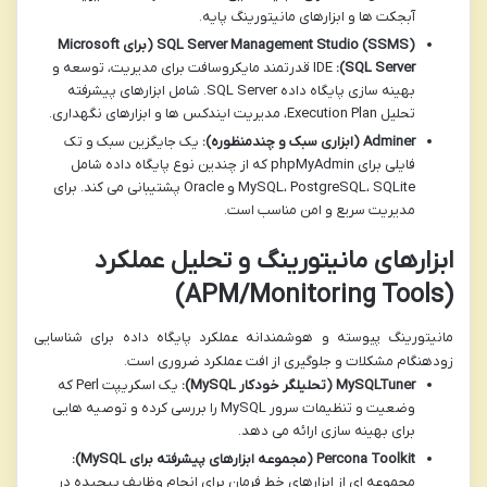
آبجکت ها و ابزارهای مانیتورینگ پایه.
SQL Server Management Studio (SSMS) (برای Microsoft
SQL Server):
IDE قدرتمند مایکروسافت برای مدیریت، توسعه و
بهینه سازی پایگاه داده SQL Server. شامل ابزارهای پیشرفته
تحلیل Execution Plan، مدیریت ایندکس ها و ابزارهای نگهداری.
Adminer (ابزاری سبک و چندمنظوره):
یک جایگزین سبک و تک
فایلی برای phpMyAdmin که از چندین نوع پایگاه داده شامل
MySQL، PostgreSQL، SQLite و Oracle پشتیبانی می کند. برای
مدیریت سریع و امن مناسب است.
ابزارهای مانیتورینگ و تحلیل عملکرد
(APM/Monitoring Tools)
مانیتورینگ پیوسته و هوشمندانه عملکرد پایگاه داده برای شناسایی
زودهنگام مشکلات و جلوگیری از افت عملکرد ضروری است.
MySQLTuner (تحلیلگر خودکار MySQL):
یک اسکریپت Perl که
وضعیت و تنظیمات سرور MySQL را بررسی کرده و توصیه هایی
برای بهینه سازی ارائه می دهد.
Percona Toolkit (مجموعه ابزارهای پیشرفته برای MySQL):
مجموعه ای از ابزارهای خط فرمان برای انجام وظایف پیچیده در