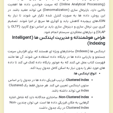
(Online Analytical Processing) که سرعت خواندن داده ها اهمیت
بالایی دارد، بازنرمال سازی (Denormalization) می تواند مفید باشد. در
این روش، داده ها به صورت کنترل شده تکرار می شوند تا نیاز به
JOINهای پیچیده کاهش یابد و کوئری ها سریع تر اجرا شوند. تصمیم
گیری بین نرمال سازی و دینرمال سازی باید بر اساس نوع کاربرد (OLTP یا
OLAP) و نیازهای عملکردی سیستم انجام شود.
طراحی هوشمندانه و مدیریت ایندکس ها (Intelligent
Indexing)
ایندکس ها (Indexes) ساختارهای ویژه ای هستند که برای افزایش سرعت
جستجو و بازیابی داده ها در پایگاه داده استفاده می شوند. آن ها مانند
فهرست کتاب عمل می کنند که به موتور پایگاه داده کمک می کند تا داده
های مورد نظر را بدون نیاز به اسکن کامل جدول پیدا کند.
انواع ایندکس ها:
Clustered Index:
ترتیب فیزیکی داده ها در جدول را بر اساس
ستون ایندکس تعیین می کند. هر جدول فقط یک Clustered
Index می تواند داشته باشد.
Non-Clustered Index:
ساختاری جداگانه دارد که شامل اشاره
گرهایی به مکان فیزیکی داده ها است. می توان چندین Non-
Clustered Index در یک جدول داشت.