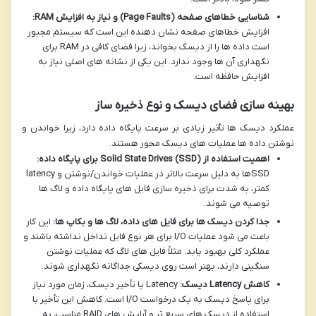
شناسایی خطاهای صفحه (Page Faults) و نیاز به افزایش RAM:
افزایش خطاهای صفحه نشان دهنده این است که سیستم مجبور
است داده ها را از دیسک بخواند، زیرا فضای کافی در RAM برای
نگهداری آن ها وجود ندارد. این یکی از نشانه های اصلی نیاز به
افزایش حافظه است.
بهینه سازی فضای دیسک و نوع ذخیره ساز
عملکرد دیسک ها تأثیر زیادی بر سرعت پایگاه داده دارد، زیرا خواندن و
نوشتن داده ها عملیات های دیسک محور هستند.
اهمیت استفاده از Solid State Drives (SSD) برای پایگاه داده:
SSDها به دلیل سرعت بالاتر در عملیات خواندن/نوشتن و latency
کمتر، به شدت برای ذخیره سازی فایل های پایگاه داده و لاگ ها
توصیه می شوند.
جدا کردن دیسک ها برای فایل های داده، لاگ ها و بکاپ ها:
این کار
باعث می شود عملیات I/O برای هر نوع فایل تداخل نداشته باشند و
عملکرد کلی بهبود یابد. مثلاً فایل های لاگ که عملیات نوشتن
سنگینی دارند، بهتر است روی دیسکی جداگانه نگهداری شوند.
کاهش Latency دیسک:
Latency یا تأخیر دیسک، زمان مورد نیاز
برای پاسخ دیسک به یک درخواست I/O است. کاهش این تأخیر با
استفاده از دیسک های سریع تر و آرایش های RAID مناسب، به