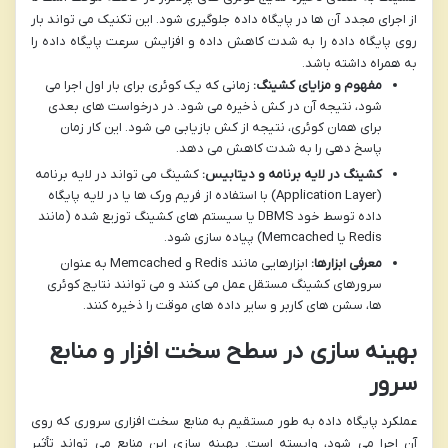
از اجرای مجدد آن ها در پایگاه داده جلوگیری شود. این تکنیک می تواند بار
روی پایگاه داده را به شدت کاهش داده و افزایش سرعت پایگاه داده را
به همراه داشته باشد.
مفهوم و مزایای کشینگ:
زمانی که یک کوئری برای بار اول اجرا می
شود، نتیجه آن در کش ذخیره می شود. در درخواست های بعدی
برای همان کوئری، نتیجه از کش بازیابی می شود. این کار زمان
پاسخ دهی را به شدت کاهش می دهد.
کشینگ در لایه برنامه و دیتابیس:
کشینگ می تواند در لایه برنامه
(Application Layer) با استفاده از فریم ورک ها یا در لایه پایگاه
داده توسط خود DBMS یا سیستم های کشینگ توزیع شده (مانند
Redis یا Memcached) پیاده سازی شود.
معرفی ابزارها:
ابزارهایی مانند Redis و Memcached به عنوان
سرورهای کشینگ مستقل عمل می کنند و می توانند نتایج کوئری
ها، سشن های کاربر و سایر داده های موقت را ذخیره کنند.
بهینه سازی در سطح سخت افزار و منابع
سرور
عملکرد پایگاه داده به طور مستقیم به منابع سخت افزاری سروری که روی
آن اجرا می شود، وابسته است. بهینه سازی این منابع می تواند تأثیر