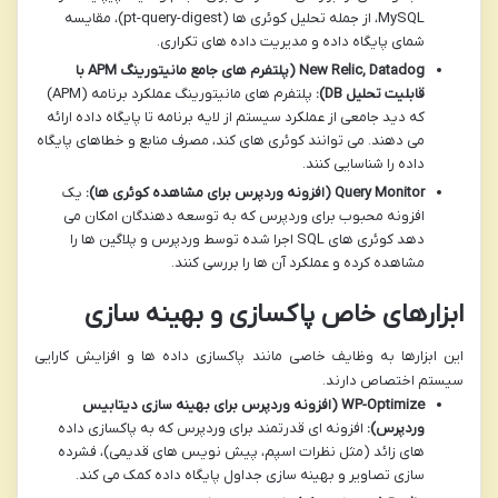
MySQL، از جمله تحلیل کوئری ها (pt-query-digest)، مقایسه
شمای پایگاه داده و مدیریت داده های تکراری.
New Relic, Datadog (پلتفرم های جامع مانیتورینگ APM با
قابلیت تحلیل DB):
پلتفرم های مانیتورینگ عملکرد برنامه (APM)
که دید جامعی از عملکرد سیستم از لایه برنامه تا پایگاه داده ارائه
می دهند. می توانند کوئری های کند، مصرف منابع و خطاهای پایگاه
داده را شناسایی کنند.
Query Monitor (افزونه وردپرس برای مشاهده کوئری ها):
یک
افزونه محبوب برای وردپرس که به توسعه دهندگان امکان می
دهد کوئری های SQL اجرا شده توسط وردپرس و پلاگین ها را
مشاهده کرده و عملکرد آن ها را بررسی کنند.
ابزارهای خاص پاکسازی و بهینه سازی
این ابزارها به وظایف خاصی مانند پاکسازی داده ها و افزایش کارایی
سیستم اختصاص دارند.
WP-Optimize (افزونه وردپرس برای بهینه سازی دیتابیس
وردپرس):
افزونه ای قدرتمند برای وردپرس که به پاکسازی داده
های زائد (مثل نظرات اسپم، پیش نویس های قدیمی)، فشرده
سازی تصاویر و بهینه سازی جداول پایگاه داده کمک می کند.