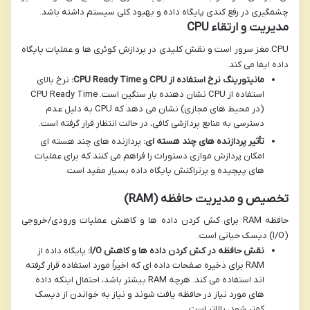
چشمگیری در رفع کندی پایگاه داده و بهبود کلی سیستم داشته باشد.
مدیریت و ارتقاء CPU
CPU مغز سرور است و نقش کلیدی در پردازش کوئری ها و عملیات پایگاه
داده ایفا می کند.
مانیتورینگ نرخ استفاده از CPU و CPU Ready Time:
نرخ بالای
استفاده از CPU نشان دهنده بار سنگین است. CPU Ready Time
(در محیط های مجازی) نشان می دهد که CPU به دلیل عدم
دسترسی به منابع پردازشی کافی، در حالت انتظار قرار گرفته است.
تأثیر پردازنده های چند هسته ای:
پردازنده های چند هسته ای
امکان پردازش موازی دستورات را فراهم می کنند که برای عملیات
های پیچیده و پرتراکنش پایگاه داده بسیار مفید است.
تخصیص و مدیریت حافظه (RAM)
حافظه RAM برای کش کردن داده ها و کاهش عملیات ورودی/خروجی
(I/O) دیسک حیاتی است.
نقش حافظه در کش کردن داده ها و کاهش I/O:
پایگاه داده از
RAM برای ذخیره صفحات داده ای که اخیراً مورد استفاده قرار گرفته
اند استفاده می کند. هرچه RAM بیشتر باشد، احتمال اینکه داده
های مورد نیاز در حافظه یافت شوند و نیاز به خواندن از دیسک
کمتر شود، بالاتر است.