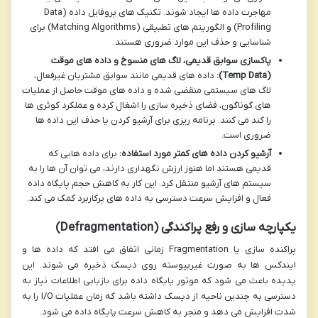
مهاجرت داده ها ایجاد شوند. تکنیک های پروفایل داده (Data
Profiling) و الگوریتم های تطبیقی (Matching Algorithms) برای
شناسایی و حذف این موارد ضروری هستند.
پاکسازی سوابق قدیمی، لاگ های منسوخ و داده های موقت
(Temp Data):
داده های قدیمی مانند سوابق مشتریان غیرفعال،
لاگ های سیستمی منقضی شده و داده های موقت حاصل از عملیات
های گوناگون، فضای ذخیره سازی را اشغال کرده و عملکرد کوئری ها
را کند می کنند. برنامه ریزی برای آرشیو کردن یا حذف این داده ها
ضروری است.
آرشیو کردن داده های کمتر مورد استفاده:
برای داده هایی که
قدیمی هستند اما هنوز ارزش نگهداری دارند، می توان آن ها را به
سیستم های آرشیو منتقل کرد. این کار به کاهش حجم پایگاه داده
فعال و افزایش سرعت دسترسی به داده های پرکاربرد کمک می کند.
یکپارچه سازی و رفع پراکندگی (Defragmentation)
پراکنده سازی یا Fragmentation زمانی اتفاق می افتد که داده ها و
ایندکس ها به صورت غیرپیوسته روی دیسک ذخیره می شوند. این
پدیده باعث می شود که موتور پایگاه داده برای بازیابی اطلاعات نیاز به
دسترسی به چندین ناحیه از دیسک داشته باشد که زمان عملیات I/O را به
شدت افزایش می دهد و منجر به کاهش سرعت پایگاه داده می شود.