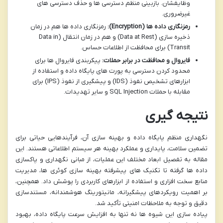
وظایفشان. بازبینی منظم دسترسی ها و حذف دسترسی های
غیرضروری.
رمزنگاری داده ها (Encryption):
رمزنگاری داده ها هم در زمان
ذخیره سازی (Data at Rest) و هم در زمان انتقال (Data in
Transit) برای محافظت از اطلاعات حساس.
فایروال و محافظت در برابر حملات:
پیکربندی فایروال ها برای
محدود کردن دسترسی به پورت های پایگاه داده و استفاده از
ابزارهای تشخیص نفوذ (IDS) و پیشگیری از نفوذ (IPS) برای
مقابله با حملات SQL Injection و سایر تهدیدات.
نتیجه گیری
نگهداری منظم پایگاه داده و بهینه سازی آن، فرآیندهایی حیاتی برای
تضمین سلامت، پایداری و عملکرد بهینه هر سیستم اطلاعاتی هستند. این
مقاله به تفصیل ابعاد مختلف این عملیات، از مبانی نگهداری و پاکسازی
داده ها گرفته تا تکنیک های پیشرفته بهینه سازی کوئری ها، مدیریت
منابع سخت افزاری و استفاده از ابزارهای کاربردی را پوشش داد. همچنین،
بر اهمیت رویکردهای پیشگیرانه، مانیتورینگ هوشمندانه، مستندسازی
دقیق و توجه به ملاحظات امنیتی تأکید شد.
پیاده سازی این شیوه ها نه تنها به افزایش سرعت پایگاه داده، بهبود