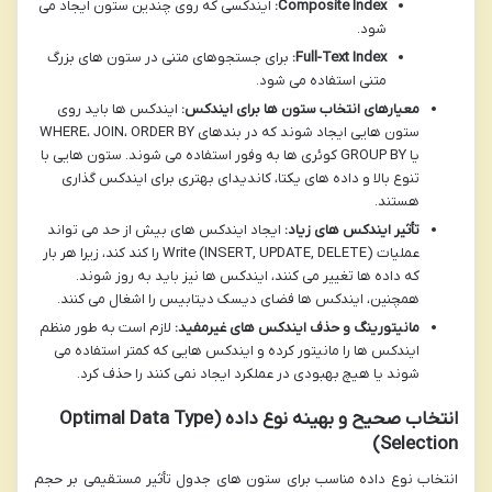
Composite Index:
ایندکسی که روی چندین ستون ایجاد می
شود.
Full-Text Index:
برای جستجوهای متنی در ستون های بزرگ
متنی استفاده می شود.
معیارهای انتخاب ستون ها برای ایندکس:
ایندکس ها باید روی
ستون هایی ایجاد شوند که در بندهای WHERE، JOIN، ORDER BY
یا GROUP BY کوئری ها به وفور استفاده می شوند. ستون هایی با
تنوع بالا و داده های یکتا، کاندیدای بهتری برای ایندکس گذاری
هستند.
تأثیر ایندکس های زیاد:
ایجاد ایندکس های بیش از حد می تواند
عملیات Write (INSERT, UPDATE, DELETE) را کند کند، زیرا هر بار
که داده ها تغییر می کنند، ایندکس ها نیز باید به روز شوند.
همچنین، ایندکس ها فضای دیسک دیتابیس را اشغال می کنند.
مانیتورینگ و حذف ایندکس های غیرمفید:
لازم است به طور منظم
ایندکس ها را مانیتور کرده و ایندکس هایی که کمتر استفاده می
شوند یا هیچ بهبودی در عملکرد ایجاد نمی کنند را حذف کرد.
انتخاب صحیح و بهینه نوع داده (Optimal Data Type
Selection)
انتخاب نوع داده مناسب برای ستون های جدول تأثیر مستقیمی بر حجم