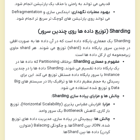
قدیمی می تواند به راحتی با حذف یک پارتیشن انجام شود.
بهبود عملیات نگهداری:
ایندکس سازی و Defragmentation
می تواند روی پارتیشن های کوچک تر سریع تر انجام شود.
Sharding (توزیع داده ها روی چندین سرور)
Sharding یک معماری پایگاه داده است که در آن داده ها به صورت افقی
در چندین سرور پایگاه داده (shard) توزیع می شوند. هر shard حاوی
زیرمجموعه ای از کل داده ها است.
مفهوم و معماری Sharding:
برخلاف Partitioning که داده ها در
یک پایگاه داده تقسیم می شوند، Sharding داده ها را در چندین
Instance یا سرور پایگاه داده مستقل توزیع می کند. این برای
رسیدگی به حجم عظیم داده ها و ترافیک بالا در سیستم های Big
Data و توزیع شده استفاده می شود.
چالش ها و مزایای پیاده سازی Sharding:
مزایا:
افزایش مقیاس پذیری (Horizontal Scalability)، توزیع
بار کاری، کاهش Bottleneck یک سرور واحد.
چالش ها:
پیچیدگی در پیاده سازی، مدیریت داده های توزیع
شده، JOIN بین Shardها، و چگونگی Balacing (متوازن
کردن) داده ها بین Shardها.