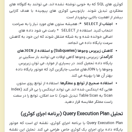
کوئری های SQL که به خوبی نوشته نشده اند، می توانند به گلوگاه های
عملکردی تبدیل شوند. بازنویسی کوئری های پیچیده با هدف کارایی
بیشتر از اهمیت بالایی برخوردار است.
اجتناب از
SELECT *
:
همیشه ستون های مورد نیاز را به صراحت
انتخاب کنید. استفاده از
SELECT *
باعث می شود داده های
اضافی خوانده شده و به شبکه منتقل شوند که این خود به کاهش
سرعت پایگاه داده می انجامد.
کاهش زیرپرس وجوها (Subqueries) و استفاده از
JOIN
های
کارآمدتر:
زیرپرس وجوها گاهی اوقات می توانند بار سنگینی بر
پایگاه داده تحمیل کنند. در بسیاری از موارد، می توان زیرپرس
وجوها را با JOINهای مناسب جایگزین کرد که موتور پایگاه داده
بهتر آن ها را بهینه می کند.
استفاده صحیح از توابع و عملگرها:
استفاده از توابع روی ستون
هایی که ایندکس شده اند، می تواند ایندکس را بی اثر کند (Index
Scan به Table Scan تبدیل شود). تا حد امکان، توابع را در سمت
راست عملگر مقایسه قرار دهید.
تحلیل Query Execution Plan (برنامه اجرای کوئری)
Query Execution Plan یا برنامه اجرای کوئری، نقشه ای است که موتور
پایگاه داده برای اجرای یک کوئری خاص طراحی می کند. تحلیل این نقشه