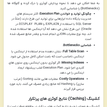
به شما امکان می دهد تا نحوه پردازش کوئری را درک کرده و گلوگاه ها
(Bottlenecks) را شناسایی کنید.
چگونگی تولید و خواندن Execution Plan:
اکثر سیستم های
مدیریت پایگاه داده ابزارهایی برای تولید این طرح دارند (مثلاً در
SQL Server با استفاده از
EXPLAIN
یا
DISPLAY PLAN
در
Oracle). این طرح نشان می دهد که آیا ایندکس ها استفاده شده
اند، چه نوع عملیات JOINی انجام شده و چقدر منابع مصرف شده
است.
شناسایی Bottlenecks:
Full Table Scan:
نشان دهنده عدم استفاده از ایندکس یا
ایندکس نامناسب است که باعث اسکن کامل جدول می شود.
Missing Indexes:
اگر کوئری بدون ایندکس روی ستون های
کلیدی اجرا شود، Execution Plan اغلب پیشنهاد ایجاد
ایندکس را می دهد.
Costly Operations:
عملیات هایی مانند Sorting (مرتب
سازی) یا Hashing که منابع زیادی مصرف می کنند، باید مورد
بررسی قرار گیرند.
کشینگ (Caching) نتایج کوئری های پرتکرار
کشینگ به معنای ذخیره نتایج کوئری های پرتکرار در حافظه موقت است تا