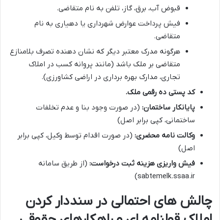
قبوض آب، برق، گاز، تلفن به نام متقاضی.
فیش پرداخت عوارض شهرداری یا دهیاری به نام
متقاضی.
هرگونه مدرک معتبر دیگر که نشان دهنده تصرف بلامنازع
متقاضی بر ملک باشد (مانند پروانه کسب در املاک
تجاری، مدارک بهره برداری در اراضی کشاورزی).
کد پستی ده رقمی ملک.
پایانکار ساختمان:
(در صورت وجود بنا و عدم تخلفات
ساختمانی، کپی برابر اصل)
وکالت نامه محضری:
(در صورت اقدام توسط وکیل، کپی برابر
اصل)
فیش واریزی هزینه ثبت درخواست:
(از طریق سامانه
sabtemelk.ssaa.ir)
چالش های احتمالی در سنددار کردن
املاک قولنامه ای و راهکارهای حقوقی