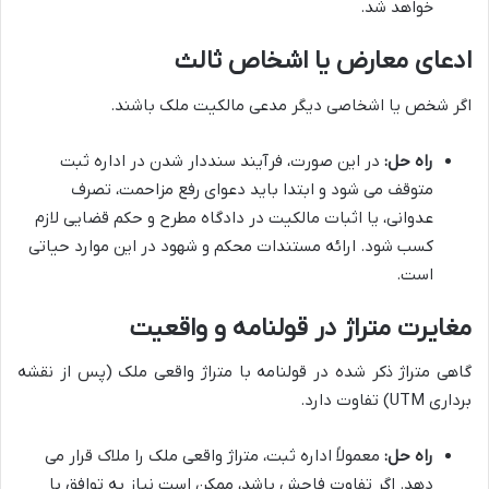
خواهد شد.
ادعای معارض یا اشخاص ثالث
اگر شخص یا اشخاصی دیگر مدعی مالکیت ملک باشند.
راه حل:
در این صورت، فرآیند سنددار شدن در اداره ثبت
متوقف می شود و ابتدا باید دعوای رفع مزاحمت، تصرف
عدوانی، یا اثبات مالکیت در دادگاه مطرح و حکم قضایی لازم
کسب شود. ارائه مستندات محکم و شهود در این موارد حیاتی
است.
مغایرت متراژ در قولنامه و واقعیت
گاهی متراژ ذکر شده در قولنامه با متراژ واقعی ملک (پس از نقشه
برداری UTM) تفاوت دارد.
راه حل:
معمولاً اداره ثبت، متراژ واقعی ملک را ملاک قرار می
دهد. اگر تفاوت فاحش باشد، ممکن است نیاز به توافق با