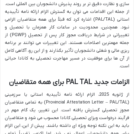
سازی و نظارت دقیق تر بر روند پذیرش دانشجویان بین المللی است.
از جمله این اقدامات می توان به گسترش الزام ارائه نامه تأییدیه
استانی (PAL/TAL) اشاره کرد که قبلاً برای همه متقاضیان الزامی
نبود. همچنین، محدودیت در ساعات کار همزمان با تحصیل و
تغییراتی در شرایط دریافت مجوز کار پس از تحصیل (PGWP) از
جمله مهمترین اصلاحات هستند. این تغییرات می توانند بر برنامه
ریزی مالی و شغلی دانشجویان تأثیر بگذارند و از این رو، آگاهی کامل
از آن ها برای موفقیت در مسیر مهاجرت تحصیلی به کانادا حیاتی
است.
الزامات جدید PAL TAL برای همه متقاضیان
از ژانویه 2025، الزام ارائه نامه تأییدیه استانی یا سرزمینی
(Provincial Attestation Letter – PAL/TAL) به تمامی متقاضیان
مجوز تحصیلی گسترش یافته است. این تغییر، یک گام مهم در
فرآیند درخواست ویزای تحصیلی کانادا محسوب می شود و متقاضیان
باید به این نکته توجه ویژه ای داشته باشند. پیش از این، این الزام
برای همه دانشجویان اعمال نمی شد، اما اکنون تقریباً تمامی