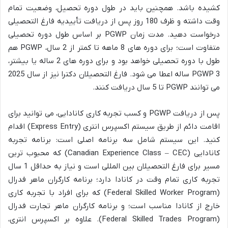
کشیده باشد. همچنین باید در طول دوره تحصیل، وضعیت تمام
وقت داشته و ظرف 180 روز پس از دریافت تأییدیه فارغ التحصیلی
درخواست دهید. مدت زمان PGWP بر اساس طول دوره تحصیلی
متفاوت است؛ برای دوره های 8 ماهه تا کمتر از 2 سال، PGWP هم
طول با دوره تحصیلی خواهد بود و برای دوره های 2 ساله یا بیشتر،
PGWP 3 ساله اعطا می شود. فارغ التحصیلان دکترا نیز از سال 2025
می توانند PGWP تا 5 سال دریافت کنند.
پس از دریافت PGWP و کسب تجربه کاری کانادایی، می توانید برای
اقامت دائم از طریق سیستم اکسپرس انتری (Express Entry) اقدام
کنید. این سیستم شامل سه برنامه اصلی است: برنامه تجربه
کانادایی (Canadian Experience Class – CEC) که محبوب ترین
مسیر برای فارغ التحصیلان بین المللی است و نیاز به حداقل 1 سال
تجربه کاری تمام وقت در کانادا دارد؛ برنامه کارگران ماهر فدرال
(Federal Skilled Worker Program) که برای افراد با تجربه کاری
خارج از کانادا مناسب است؛ و برنامه کارگران ماهر تجارت فدرال
(Federal Skilled Trades Program). علاوه بر اکسپرس انتری،