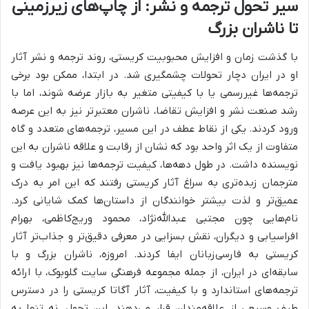
سیر تحول ترجمه و نشر: از چاپ‌های زیرزمینی
تا ناشران بزرگ
با گذشت زمان و افزایش محبوبیت کریستی، روند ترجمه و نشر آثار
او در ایران دچار تحولات چشمگیری شد. در ابتدا، ممکن بود برخی
ترجمه‌ها غیررسمی یا با کیفیتی متغیر به بازار عرضه شوند، اما با
رشد صنعت نشر و افزایش تقاضا، ناشران معتبرتر نیز به این عرصه
ورود کردند. یکی از نقاط عطف در این مسیر، ترجمه‌های متعدد و گاه
متفاوت از یک اثر واحد بود که نشان از رقابت و علاقه ناشران به این
نویسنده داشت. در طول دهه‌ها، کیفیت ترجمه‌ها نیز بهبود یافت و
مترجمان زبده‌تری به سراغ آثار کریستی رفتند که این امر به درک
عمیق‌تر و لذت بیشتر خوانندگان از داستان‌ها کمک شایانی کرد.
نام‌هایی چون مجتبی عبدالله‌نژاد، محمود وریج‌کاظمی، بهرام
افراسیابی و دیگران، نقش بسزایی در معرفی دقیق‌تر و جذاب‌تر آثار
کریستی به فارسی‌زبانان ایفا کردند. امروزه، ناشران بزرگ و با
سابقه‌ای در ایران، از جمله مجموعه فرهنگی سایت گلوبوک، با ارائه
ترجمه‌های استاندارد و با کیفیت، آثار آگاتا کریستی را در دسترس
طیف وسیعی از علاقه‌مندان قرار می‌دهند. این تحول، نه تنها به