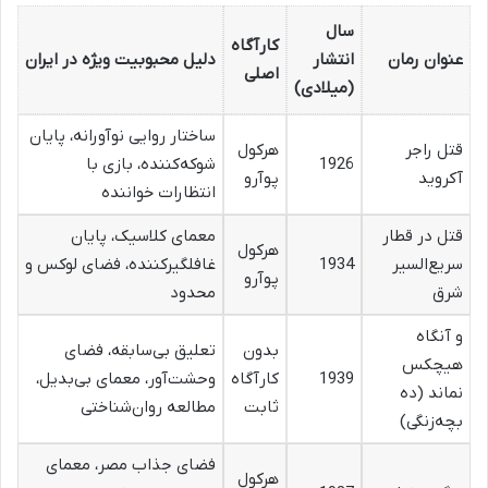
سال
کارآگاه
عنوان رمان
انتشار
دلیل محبوبیت ویژه در ایران
اصلی
(میلادی)
ساختار روایی نوآورانه، پایان
قتل راجر
هرکول
1926
شوکه‌کننده، بازی با
آکروید
پوآرو
انتظارات خواننده
قتل در قطار
معمای کلاسیک، پایان
هرکول
سریع‌السیر
1934
غافلگیرکننده، فضای لوکس و
پوآرو
شرق
محدود
و آنگاه
بدون
تعلیق بی‌سابقه، فضای
هیچکس
1939
کارآگاه
وحشت‌آور، معمای بی‌بدیل،
نماند (ده
ثابت
مطالعه روان‌شناختی
بچه‌زنگی)
فضای جذاب مصر، معمای
هرکول