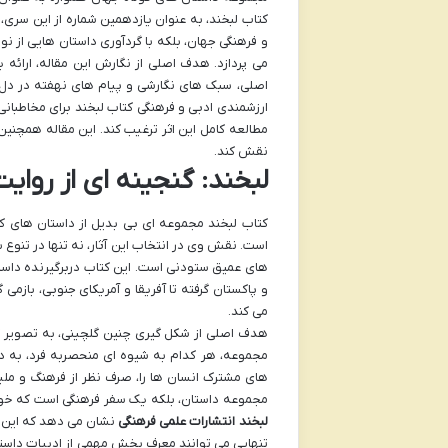
کتاب لبخند، به عنوان یازدهمین شماره از این سری، 
و فرهنگی جهان، بلکه با گردآوری داستان هایی از 
می پردازد. هدف اصلی از نگارش این مقاله، ارائه
اصلی، سبک های نگارشی و پیام های نهفته در دل ا
ارزشمندی ادبی و فرهنگی کتاب لبخند برای مخاطبان
مطالعه کامل این اثر ترغیب کند. این مقاله همچنین
نقش کند.
لبخند: گنجینه ای از روای
کتاب لبخند مجموعه ای بی بدیل از داستان های 
است. نقش وی در انتخاب این آثار، نه تنها در تنوع
های عمیق ستودنی است. این کتاب دربرگیرنده داست
و پاکستان گرفته تا آفریقا و آمریکای جنوبی، بازمی 
می کند.
هدف اصلی از شکل گیری چنین گلچینی، به تصویر 
مجموعه، هر کدام به شیوه ای منحصربه فرد، به دغ
های مشترک انسان ها را، صرف نظر از فرهنگ و ملی
مجموعه داستان، بلکه یک سفر فرهنگی است که خوا
لبخند انتشارات علمی فرهنگی
نشان می دهد که این م
تنهایی می توانند معرف بخش مهمی از ادبیات داستان