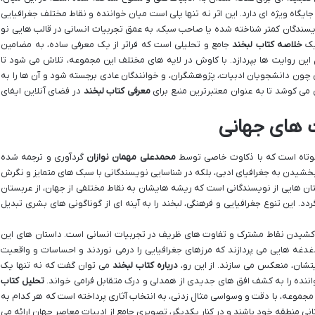
جایگاه ویژه ای دارد. این اثر نه تنها پلی است میان خواننده و نقاط مختلف جغرافیایی
نویسندگان کمتر شناخته شده یا صاحب سبک، به عمق تجربیات انسانی در قالب هایی نو
 یک
خلاصه کتاب لبخند
جامع و تحلیلی است که فراتر از یک معرفی ساده، به مضامین
ین روایت ها بپردازد. با کاوش در لایه های مختلف این مجموعه، تلاش می شود تا
ی چون دانشجویان ادبیات، پژوهشگران، و خوانندگان عادی برجسته شود و آن ها را به
 می کوشد تا به عنوان معتبرترین منبع برای
معرفی کتاب لبخند
در فضای آنلاین ایفای
ت های جهانی
کوتاه است که با ذکاوت خاصی توسط
محمدعلی مهمان نوازان
گردآوری و ترجمه شده
 بخشیدن به جغرافیای ادبی، بلکه در شناسایی نویسندگانی با سبک های متمایز و نگرش
ان هایی از نویسندگانی است که ریشه هایشان به نقاط مختلفی از جهان، از عربستان
گردد. این تنوع جغرافیایی و فرهنگی، لبخند را به آینه ای از گوناگونی های بشری تبدیل
کشیدن نقاط مشترک و تفاوت های ظریف در تجربیات انسانی است. داستان های این
دغه هایی می پردازند که مرزهای جغرافیایی را درمی نوردند و احساسات و واقعیت
تشان، منعکس می سازند. از این رو،
درباره کتاب لبخند
می توان گفت که نه تنها یک
ننده را به کشف افق های جدیدی از همدلی و درک متقابل فرامی خواند.
تحلیل کتاب
جموعه، با دقت و وسواسی مثال زدنی، به انتخاب آثاری پرداخته است که هر کدام به
ی منطقه خود باشند و در کنار یکدیگر، تصویری جامع از ادبیات معاصر جهان ارائه می