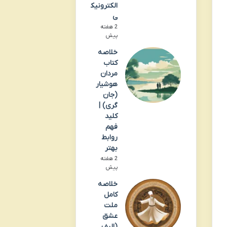
الکترونیک
ی
2 هفته
پیش
خلاصه
کتاب
مردان
هوشیار
(جان
گری) |
کلید
فهم
روابط
بهتر
2 هفته
پیش
خلاصه
کامل
ملت
عشق
(الیف