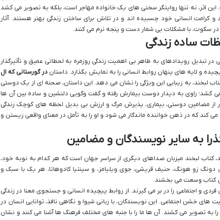
این اثر، نه تنها روایتگر سختی های یک خانواده مهاجر است، بلکه به تصویر می کشد
 و کرامت انسانی خود چسبیده اند و در تلاش برای ساختن زندگی بهتر هستند. آثار
ر سکوت، با مشکلات بی شمار دست و پنجه نرم می کنند.
ات ساده زندگی
 در تبدیل رویدادهای به ظاهر بی اهمیت زندگی روزمره به لحظاتی عمیق و تأثیرگذار
پیچیده و لایه های پنهان روابط انسانی را به نمایش بگذارد. داستان
در گورستانی که ال
تاب لبخند، به زیبایی این ویژگی را نشان می دهد. این داستان، صحنه ای از یک دوستی
می کشد؛ راوی به دیدار دوست بیمارش رفته و گفت وگویی دلنشین و ساده بین آن ها
ار از مضامین دوستی، بیماری، پذیرش مرگ و ارزش بی بدیل لحظه های کوچک زندگی
می کند که در ذهن خواننده ماندگار می شود و او را به تأمل در معنای واقعی زیستن و
را به سایر نویسندگان و مضامین
د، کتاب لبخند میزبان صداهای دیگری از سراسر جهان است که هر کدام به نوبه خود،
 دونگ زو هونگ، حنیف قریشی، جوی ویلیامز، و سینتیا کادوهاتا، هر یک با سبک و
ن کتاب وسعت می بخشند.
 و اجتماعی را در بر می گیرند. از روابط پیچیده انسانی و جستجوی معنا در زندگی
یت های خشن اجتماعی. این نویسندگان، با زبانی شیوا و نگاهی نافذ، توانایی انسان در
 به تصویر می کشند. آن ها ما را با جنبه های مختلف فرهنگ ها آشنا می کنند و نشان