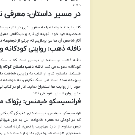
دهند.
در مسیر داستان: معرفی 
کتاب لبخند خواننده را به سفری ادبی در کنار نویسن
منحصربه فرد خود، تجربه ای تازه و دیدگاهی عمیق 
آثار شاخص آن ها می پردازیم که جزئی از
مجموعه دا
نافله ذهب: روایتی کودکانه و
نافله ذهب، نویسنده ای تونسی است که با سبک م
کودکانه دعوت می کند.
نافله ذهب داستان کوتاه
را
هستند. داستان های او اغلب به رؤیایی شباهت دارن
پیچیده شده است. این سبک نگارش، به خواننده اجا
خود را از روایت ها استخراج نماید. آثار او در کتاب
عمق روان انسان نفوذ می کنند.
فرانسیسکو خیمنس: پژواک م
فرانسیسکو خیمنس، نویسنده ای مکزیکی-آمریکایی، ز
که در کودکی به همراه خانواده اش به طور غیرقانون
ترس مداوم از اداره مهاجرت را تجربه کرده است. 
جستجوی هویت، مبارزه برای بقا و از دست دادن ری