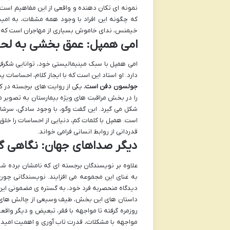
نمونه ای تکان دهنده و واقعی از این مفاهیم است. 
که چگونه این افراد با وجود همه مشقات، به امید
خیمنس، ندای خاموش بسیاری از مهاجران است که د
امی همپل: عمق بخشی به لحظ
امی همپل با سبک مینیمالیستی خود، توانایی شگرفی
دارد. او استاد این است که با ایجاز کلام، احساسات 
جولسون دفن است
، یکی از روایت های برجسته در ک
را در بخش مراقبت های ویژه بیمارستان به تصویر 
شکل می گیرد. این گفت وگو، با وجود سادگی، سرش
است. همپل با کلمات کم، دنیایی از احساسات را خلق 
قدردانی از روابط انسانی فرامی خواند.
دیگر صداهای جهان: نگاهی گذ
علاوه بر نویسندگان برجسته ای که نامشان برده ش
به غنای این مجموعه می افزایند. نویسندگانی چون
دیدگاه منحصربه فرد خود، به گستره ی مضمونی ای
داستان های این بخش، طیف وسیعی از چالش های فردی
روزمره گرفته تا مواجهه با فقر، تبعیض و دیگر واقع
مواجهه با مشکلات، قدرت تاب آوری و اهمیت امید را