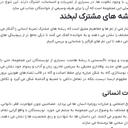
با وجود تفاوت ها، در بسیاری از تجربیات و احساسات، اشتراک دارند. این تنوع در
اصلی این مجموعه است که آن را برای طیف وسیعی از خوانندگان جذاب می سازد.
یشه های مشترک لبخند
افتار غنی از تم ها و مفاهیم عمیق است که ریشه های مشترک تجربه انسانی را آشکار می
ختلف را نشان می دهند و به خواننده کمک می کنند تا درکی جامع تر از پیچیدگی های
 می دهد تا این تم های فراگیر را شناسایی و بررسی کنیم.
ویت و پیوند ناگسستنی با ریشه هاست. بسیاری از نویسندگان این مجموعه، حتی با
مین های جدید، وفاداری عمیقی به سرزمین مادری، زبان و آداب و رسوم خود نشان می
ستالژی، گاه به شکل مبارزه برای حفظ اصالت و گاه در قالب تضادهای هویتی بروز
 مفهوم ایستا نیست، بلکه در تعامل دائمی با محیط و گذشته شکل می گیرد و تکامل
ت انسانی
جتماعی و مبارزات روزمره انسان ها می پردازد. مضامینی چون مهاجرت، فقر، ناتوانی،
 مختلف، به وضوح در این مجموعه به چشم می خورد. نویسندگان با واقع گرایی تمام،
وامع به تصویر می کشند. این داستان ها، نه تنها درد و رنج شخصیت ها را نشان می دهند،
دل سختی ها برجسته می سازند.