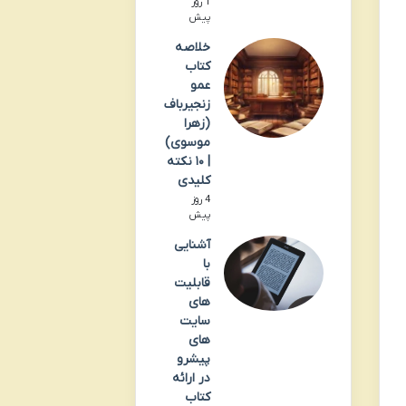
1 روز
پیش
خلاصه
کتاب
عمو
زنجیرباف
(زهرا
موسوی)
| ۱۰ نکته
کلیدی
4 روز
پیش
آشنایی
با
قابلیت
های
سایت
های
پیشرو
در ارائه
کتاب