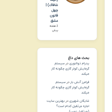
شافاک) |
چهل
قانون
عشق
2 هفته
پیش
بحث های داغ
پدرام ذوالنوری
در
سیستم
گرمایش کولر گازی چگونه کار
میکند
فرامرز آتش بار
در
سیستم
گرمایش کولر گازی چگونه کار
میکند
شایگان شهپری
در
بهترین سایت
اجاره جرثقیل کدام است؟
(جرثقیل نوین)