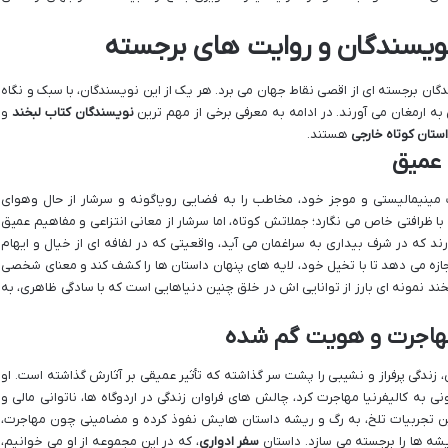
نویسندگان و روایت های برجسته
دگان برجسته ای از اقصی نقاط جهان می برد. هر یک از این نویسندگان، با سبک و نگاه
به ارمغان می آورند. در ادامه به معرفی برخی از مهم ترین
نویسندگان کتاب لبخند
و
ستان کوتاه خارجی
هستند.
 عمیق
ینیمالیستی و موجز خود، مخاطب را به فضایی رویاگونه و سرشار از حال وهوای
 با ظرافتی خاص می نگارد؛ جملاتش کوتاه، اما سرشار از معانی انتزاعی و مفاهیم عمیق
د که در شرف بیداری به سراغمان می آید، واقعیتی که در لفافه ای از خیال و ایهام
زه می دهد تا با تخیل خود، لایه های پنهان داستان ها را کشف کند و معنای شخصی
 لبخند نمونه ای بارز از توانایی اش در خلق چنین دنیاهایی است که با سادگی ظاهری، به
هاجرت و هویت گم شده
ندگی پرفراز و نشیبی را پشت سر گذاشته که تأثیر عمیقی بر آثارش گذاشته است. او
ی به کالیفرنیا مهاجرت کرد، چالش های فراوان زندگی در اردوگاه ها، ناتوانی مالی و
این تجربیات تلخ، به رگ و ریشه داستان هایش نفوذ کرده و مضامینی چون مهاجرت،
شه ها را برجسته می سازد. داستان
سفر ادواری
، که در این مجموعه از او می خوانیم،