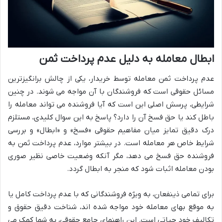
ابطال معامله به دلیل عدم پرداخت ثمن
عدم پرداخت ثمن معامله توسط خریدار، یکی از چالش برانگیزترین
مسائل حقوقی است که فروشندگان با آن مواجه می شوند. در چنین
شرایطی، پرسش اصلی این است که آیا فروشنده می تواند معامله را
باطل کند یا حق فسخ آن را دارد؟ پاسخ به این سوال کلیدی، مستلزم
درک دقیق تمایز میان مفاهیم حقوقی «فسخ» و «ابطال» و بررسی
شرایط خاص هر معامله است. در بیشتر موارد، عدم پرداخت ثمن به
فروشنده حق فسخ می دهد، مگر آنکه وضعیت خاصی نظیر صوری
بودن معامله اثبات شود که منجر به ابطال گردد.
برای تمامی ذینفعان، به ویژه فروشندگانی که با عدم پرداخت کامل یا
به موقع بهای معامله خود مواجه شده اند، شناخت دقیق حقوق و
تکالیف خود حیاتی است. این راهنمای جامع حقوقی، به شما کمک می