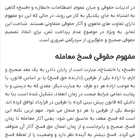
در ادبیات حقوقی و میان عموم، اصطلاحات «ابطال» و «فسخ» گاهی
به اشتباه به جای یکدیگر به کار می روند، در حالی که این دو مفهوم
دارای تفاوت های ماهوی و آثار حقوقی متفاوتی هستند. شناخت این
تمایز، به ویژه در موضوع عدم پرداخت ثمن، برای اتخاذ تصمیم
حقوقی صحیح و جلوگیری از سردرگمی ضروری است.
مفهوم حقوقی فسخ معامله
«فسخ» یا «انفساخ»، عبارت است از پایان دادن به یک عقد صحیح و
لازم، با اراده یکی از طرفین (دارنده حق فسخ) یا بر اساس قانون، یا
به موجب اراده هر دو طرف. به عبارت دیگر، عقدی که به درستی و با
رعایت تمامی شرایط صحت در زمان انعقاد، تشکیل شده است، بنا به
دلایلی که قانون پیش بینی کرده یا طرفین در قرارداد توافق کرده اند،
توسط یکی از طرفین یا هر دو منحل می شود. مهم ترین نکته این
است که فسخ، عطف به ماسبق نمی شود؛ یعنی آثار معامله تا زمان
فسخ، صحیح و پابرجاست و از زمان اعمال حق فسخ، آثار آن متوقف
می گردد. فسخ بیشتر به آینده نظر دارد و وضعیت را از لحظه فسخ