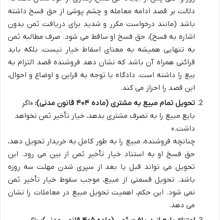
دلالت بر قصد ادامه معامله و چشم پوشی از حق فسخ داشته
باشد (مانند درخواست مکرر و شدید برای دریافت ثمن بدون
اشاره به فسخ)، حق فسخ او ساقط می شود. صرف مطالبه ثمن
به تنهایی همیشه به معنای اسقاط خیار نیست، بلکه باید
قرائنی همراه آن باشد که نشان دهد فروشنده قصد التزام به
بیع را داشته است. دادگاه با توجه به قراین و اوضاع و احوال،
این قصد را احراز می کند.
تحویل تمام مبیع به مشتری (ماده ۴۰۴ قانون مدنی):
«اگر
بایع مبیع را به تصرف مشتری بدهد، خیار تأخیر ثمن نخواهد
داشت.»
چنانچه فروشنده، مبیع را به طور کامل به خریدار تحویل دهد،
حق فسخ او به استناد خیار تأخیر ثمن از بین می رود. این
تحویل می تواند قبل یا بعد از سپری شدن مهلت سه روزه
باشد. تحویل قسمتی از مبیع، موجب سقوط خیار تأخیر ثمن
نمی شود. این حکم، اهمیت تحویل مبیع در معاملات را نشان
می دهد.