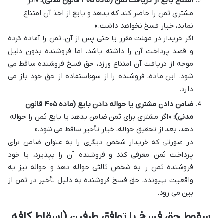
امتناع بایع از دریافت ثمن (ماده ۴۰۵ قانون مدنی):
«اگر
مشتری ثمن را حاضر کند که بدهد و بایع از اخذ آن امتناع
نماید، خیار فسخ نخواهد داشت.»
اگر خریدار در مهلت مقرر یا حتی پس از آن، ثمن را آماده کرده
و قصد پرداخت آن را داشته باشد، اما فروشنده بدون دلیل
موجه از دریافت آن امتناع ورزد، حق فسخ فروشنده ساقط می
شود. این ماده، فروشنده را از سوءاستفاده از حق خود باز می
دارد.
ضامن دادن مشتری یا حواله دادن بایع (ماده ۴۰۵ قانون
مدنی):
«اگر مشتری برای ثمن ضامن بدهد یا بایع ثمن را حواله
دهد، بعد از تحقیق حواله، خیار تأخیر ساقط می شود.»
در صورتی که خریدار شخص دیگری را به عنوان ضامن برای
پرداخت ثمن معرفی کند و فروشنده آن را بپذیرد، یا خود
فروشنده ثمن را به شخص ثالثی حواله دهد و حواله نیز به
واقعیت بپیوندد، حق فسخ فروشنده به دلیل تأخیر در ثمن از
بین می رود.
سقوط حق فسخ با توافق طرفین (اسقاط کافه