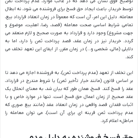
توضیح فوق نشان می دهد که در غالب موارد، عدم پرداخت ثمن
توسط خریدار، باعث ایجاد حق فسخ برای فروشنده می شود، نه ابطال
معامله. دلیل این امر، آن است که معمولاً در زمان انعقاد قرارداد بیع،
تمامی شرایط اساسی صحت معامله (قصد، رضا، اهلیت، موضوع و
جهت مشروع) وجود دارد و قرارداد به صورت صحیح و لازم منعقد می
گردد. خریدار نیز در زمان عقد، قصد پرداخت ثمن را دارد، اما به
دلایلی (مالی، شخصی و…) در زمان مقرر، از ایفای این تعهد تخلف می
کند.
این تخلف از تعهد (عدم پرداخت ثمن)، به فروشنده اجازه می دهد تا
بر اساس قانون (مانند خیار تأخیر ثمن) یا شروط مندرج در قرارداد،
عقد را فسخ کند. فسخ، همان طور که بیان شد، به معنای انحلال یک
عقد صحیح از زمان اعمال حق فسخ است. تنها در موارد خاص و با
اثبات فقدان قصد واقعی در زمان انعقاد عقد (مانند بیع صوری که
عدم پرداخت ثمن قرینه ای برای آن است)، می توان معامله را
«باطل» اعلام کرد.