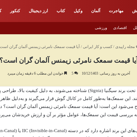
ش
مهاجرت
آلمان
وکیل
کتاب
ارز دیجیتال
کنکور
ک
لل
اقتصادی
ورزشی
مجله راپیدی
/
کسب و کار ایرانی
/
آیا قیمت سمعک نامرئی زیمنس آلمان گران است
یا قیمت سمعک نامرئی زیمنس آلمان گران است؟
آخرین به روز رسانی: 10/12/1403
5
خواندن این مطلب 6 دقیقه زمان میبرد
آلمان، که امروزه تحت برند سیگنیا (Signia) شناخته می‌شوند، به دلیل کی
تند. این سمعک‌ها به‌طور کامل در کانال گوش قرار می‌گیرند و به‌دلیل ظاه
رح می‌شود این است:
آیا قیمت سمعک نامرئی زیمنس آلمان گران است؟
در
به بررسی قیمت این سمعک‌ها، عوامل مؤثر بر آن و ارزش خریدشان می‌پردا