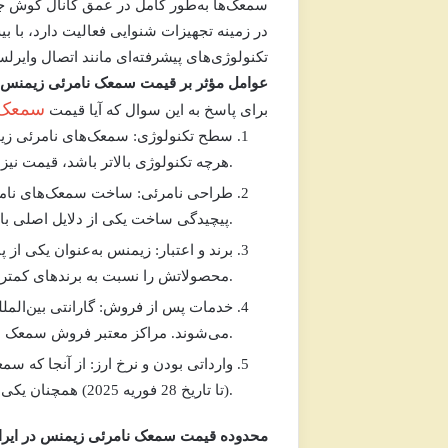
تکنولوژی‌های پیشرفته‌ای مانند اتصال وایرل
عوامل مؤثر بر قیمت سمعک نامرئی زیمنس
سمعک 
برای پاسخ به این سوال که آیا
قیمت
سطح تکنولوژی:
سمعک‌های نامرئی زیمن
قابلیت‌هایی مانند بلوتوث، هوش مصنوعی و پلتفرم Augmented Xperience (AX). هرچه تکنولوژی بالاتر باشد، قیمت نیز افزایش می‌یابد.
طراحی نامرئی:
ساخت سمعک‌های نامرئی 
است.
پیچیدگی ساخت یکی از دلایل اصلی بال
برند و اعتبار:
زیمنس به‌عنوان یکی از پن
محصولاتش را نسبت به برندهای کمتر شناخته‌شده بالاتر می‌برد.
خدمات پس از فروش:
معمولاً این خدمات را ارائه می‌دهند که ارزش افزوده‌ای به محصول می‌افزاید.
می‌شوند. مراکز معتبر
فروش سمعک
وارداتی بودن و نرخ ارز:
(تا تاریخ 28 فوریه 2025) همچنان یکی از عوامل کلیدی در تعیین قیمت است.
محدوده قیمت سمعک نامرئی زیمنس در ایرا