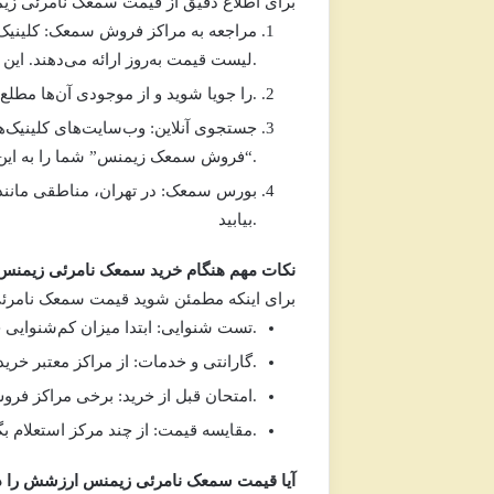
برای اطلاع دقیق از
قیمت سمعک نامرئی زی
مراجعه به مراکز فروش سمعک:
کلینیک
لیست قیمت به‌روز ارائه می‌دهند. این مراکز امکان تست شنوایی و امتحان سمعک را نیز فراهم می‌کنند.
، می‌توانید قیمت مدل موردنظر خود (مثلاً Silk یا Insio) را جویا شوید و از موجودی آن‌ها مطلع شوید.
جستجوی آنلاین:
وب‌سایت‌های کلینیک‌ه
شما را به این منابع هدایت می‌کند.
“فروش سمعک زیمنس”
بورس سمعک:
در تهران، مناطقی مانند
بیابید.
نکات مهم هنگام خرید سمعک نامرئی زیمنس
برای اینکه مطمئن شوید
قیمت سمعک نامرئ
ابتدا میزان کم‌شنوایی خود را مشخص کنید تا مطمئن شوید این مدل برای شما مناسب است.
تست شنوایی:
از مراکز معتبر خرید کنید که گارانتی و پشتیبانی ارائه می‌دهند.
گارانتی و خدمات:
امکان تست چندروزه را فراهم می‌کنند تا از راحتی و کارایی سمعک مطمئن شوید.
امتحان قبل از خرید:
برخی مراکز
فرو
از چند مرکز استعلام بگیرید تا بهترین پیشنهاد را پیدا کنید.
مقایسه قیمت:
آیا قیمت سمعک نامرئی زیمنس ارزشش را د