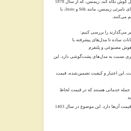
سمعک‌ها به‌طور کامل در عمق کانال گوش جای می‌گیرند و از بیرون قابل‌تشخیص نیستند، مگر اینکه کسی دقیقاً به داخل گوش نگاه کند. زیمنس، که از سال 1878
در زمینه تجهیزات شنوایی فعالیت دارد، با بیش از 140 سال تجربه، محصولاتی با کیفیت و دوام بالا تولید می‌کند. مدل‌های نامرئی زیمنس، مانند Silk و Insio، با
 می‌کنند.
ثیر می‌گذارند را بررسی کنیم:
ات ساده تا مدل‌های پیشرفته با
شتری نسبت به مدل‌های پشت‌گوشی دارد. این
ست. این اعتبار و کیفیت تضمین‌شده، قیمت
شتیبانی فنی از جمله خدماتی هستند که در قیمت لحاظ
از آنجا که سمعک‌های زیمنس در ایران وارداتی هستند، نوسانات ارزی تأثیر مستقیمی بر قیمت آن‌ها دارد. این موضوع در سال 1403