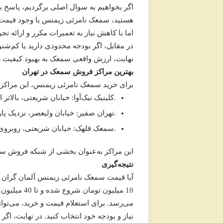
اگر بخواهیم به سوال اصلی برگردیم، پاسخ ب
هستید،
سمعک نامرئی زیمنس
با وجود قیمت 
اما با کاهش نیاز به تعمیرات مکرر و ارائه ت
در مقابل، اگر بودجه محدودی دارید یا کم‌ش
نهایت، ارزش واقعی سمعک به بهبود کیفیت زن
بهترین مراکز فروش سمعک در تهران
برای خرید
سمعک نامرئی زیمنس
، این مراکز
خیابان شریعتی، بالاتر از ظفر – نمایندگی زیمنس با خدمات حرفه‌ای.
کلینیک نیک‌آوا:
خیابان ولیعصر، نزدیک پارک ساعی – عرضه‌کننده مدل‌های نامرئی با گارانتی.
تهران صفیر:
خیابان شریعتی، روبروی مترو قلهک – تنوع بالا و قیمت رقابتی.
سمعک قلهک:
این مراکز به‌عنوان بخشی از شبکه
فروش س
نتیجه‌گیری
آیا قیمت سمعک نامرئی زیمنس آلمان گران
10 میلیون 
می‌رسد. برای استعلام قیمت و خرید، می‌توان
نیاز و بودجه خود انتخاب کنید. در نهایت، اگ