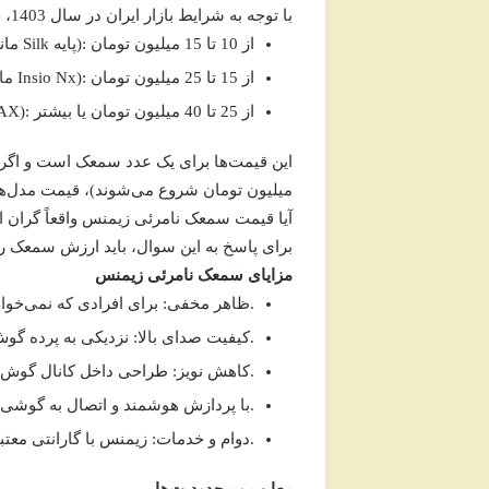
با توجه به شرایط بازار ایران در سال 1403،
ق
از 10 تا 15 میلیون تومان
مدل‌های پایه (مانند Silk پایه):
از 15 تا 25 میلیون تومان
مدل‌های میان‌رده (مانند Insio Nx):
از 25 تا 40 میلیون تومان یا بیشتر
مدل‌های پیشرفته (
میلیون تومان شروع می‌شوند)، قیمت مدل‌های
آیا قیمت سمعک نامرئی زیمنس واقعاً گران
برای پاسخ به این سوال، باید ارزش سمعک را د
مزایای سمعک نامرئی زیمنس
برای افرادی که نمی‌خواهند سمعکشان دیده شود، این مدل‌ها گزینه‌ای بی‌نظیر هستند.
ظاهر مخفی:
نزدیکی به پرده گوش باعث می‌شود صداها طبیعی‌تر و واضح‌تر شنیده شوند.
کیفیت صدای بالا:
طراحی داخل کانال گوش، نویزهایی مانند صدای باد را به حداقل می‌رساند.
کاهش نویز:
مدل‌های جدید مانند Silk AX با پردازش هوشمند و اتصال به گوشی، تجربه‌ای مدرن ارائه می‌دهند.
زیمنس با گارانتی معتبر و پشتیبانی طولانی‌مدت، خیال کاربر را از بابت خرابی راحت می‌کند.
دوام و خدمات: