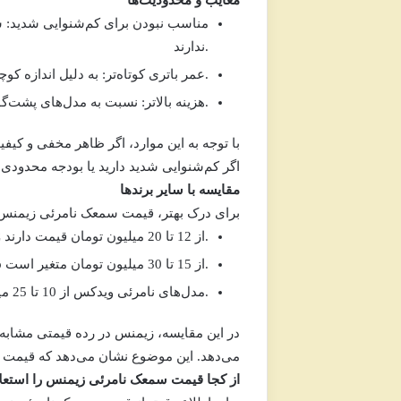
معایب و محدودیت‌ها
مناسب نبودن برای کم‌شنوایی شدید:
س
ندارند.
به دلیل اندازه کوچک، باتری‌ها زودتر تمام می‌شوند (معمولاً هر 5-7 روز).
عمر باتری کوتاه‌تر:
نسبت به مدل‌های پشت‌گوشی، قیمت بیشتری دارند.
هزینه بالاتر:
با توجه به این موارد، اگر ظاهر مخفی و کیف
اگر کم‌شنوایی شدید دارید یا بودجه محدودی د
مقایسه با سایر برندها
برای درک بهتر،
قیمت سمعک نامرئی زیمنس
مدل‌های نامرئی اتیکن مانند Ria2 CIC از 12 تا 20 میلیون تومان قیمت دارند.
سمعک نامرئی Virto از 15 تا 30 میلیون تومان متغیر است.
مدل‌های نامرئی ویدکس از 10 تا 25 میلیون تومان عرضه می‌شوند.
در این مقایسه، زیمنس در رده قیمتی مشابه ب
می‌دهد. این موضوع نشان می‌دهد که
قیمت 
از کجا قیمت سمعک نامرئی زیمنس را استعلا