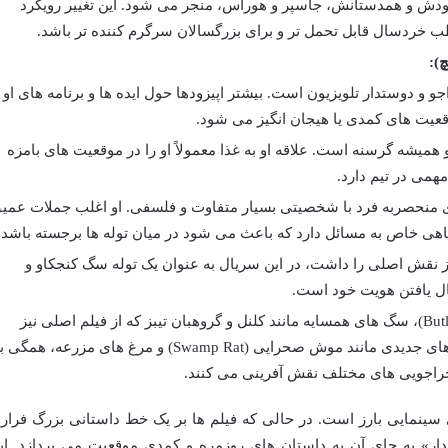
دش و همدستانش، جاسپر و هوراس، منجر می شود. این تغییر رویکرد
ردسال قابل تحمل تر و برای بزرگسالان سرگرم کننده تر باشد.
چ):
و دوستدار تلویزیون است. بیشتر اپیزودها حول ایده ها و برنامه های او
قعیت های کمدی یا هیجان انگیز می شود.
یشه گرسنه است. علاقه او به غذا معمولاً او را در موقعیت های بامزه
همی در تیم دارد.
ی منحصربه فرد با شخصیتی بسیار متفاوت و فلسفی. او اغلب جملات عمی
گاهی خاص به مسائل دارد که باعث می شود در میان توله ها برجسته باشد.
یز نقش اصلی را داشت، در این سریال به عنوان یک توله سگ کنجکاو و
ال یافتن هویت خود است.
کشاورز باتلر (Butler)، سگ های همسایه مانند کلنل و گروهبان تیبز که از فیلم اصلی نیز
شناخته شده اند، و همچنین شخصیت های جدیدی مانند موش صحرایی (Swamp Rat) و مرغ های مزرعه، همگ
اجراجویی های مختلف نقش آفرینی می کنند.
 سینمایی بارز است. در حالی که فیلم ها بر یک خط داستانی بزرگ فرار 
بودند، سریال «۱۰۱ سگ خالدار» به جای آن به داستان های روزمره و کمدی موقعیت می پردازد. ا