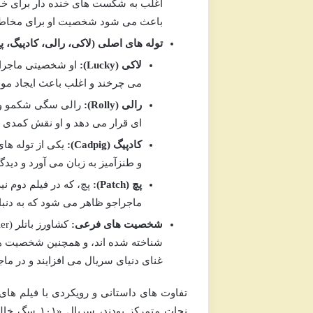
اغلب به شکست های خنده دار برای خو
باعث می شود شخصیت او برای مخاطب خ
توله های اصلی (لاکی، رالی، کادپیگ، پ
لاکی (Lucky):
او شخصیتی ماجراجو 
می چرخند و اغلب باعث ایجاد مو
رالی (Rolly):
رالی سگی شکمو و هم
ای قرار می دهد و او نقش کمدی م
کادپیگ (Cadpig):
یکی از توله ها
و طنزآمیز به زبان می آورد و دید
پچ (Patch):
پچ، که در فیلم دوم ن
ماجراجو ظاهر می شود که به دنب
شخصیت های فرعی:
غنای دنیای سریال می افزایند و در م
تفاوت های داستانی و رویکردی با فیلم های
نجات متمرکز 