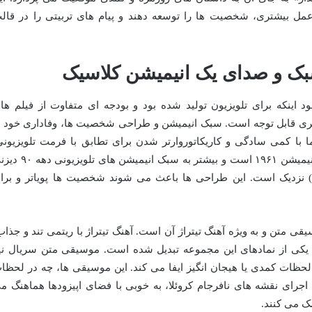
ی عمل بیشتری، شخصیت ها را توسعه دهند و پیام های تربیتی را در قال
سبک و صدای یک انیمیشن کلاسیک
 خالدار» با وجود اینکه برای تلویزیون تولید شده بود و بودجه ای متفاوت از فیلم ها
نری قابل توجه است. سبک انیمیشن و طراحی شخصیت ها، وفاداری خود ر
با کمی سادگی و کاریکاتوروارتر شدن برای تطابق با فرمت تلویزیونی
طراحی شخصیت ها کمی متفاوت از فیلم انیمیشن ۱۹۶۱ است و بیشتر به سبک انیمیشن 
کول) نزدیک است. این طراحی ها باعث می شوند شخصیت ها پویاتر و برا
متن و به ویژه آهنگ تیتراژ آن است. آهنگ تیتراژ با ریتمی تند و جذاب
کی از نمادهای این مجموعه تبدیل شده است. موسیقی متن سریال نی
ات کمدی یا هیجان انگیز ایفا می کند. این موسیقی ها، چه در لحظا
اجرای نقشه های نافرجام کروئلا، به خوبی با فضای اپیزودها هماهنگ م
ک می کنند.