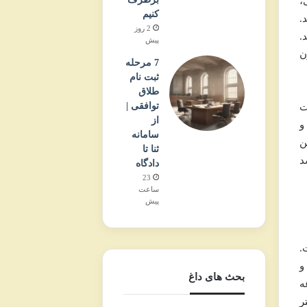
نی،
کنیم
۱۹ پخش گردید.
2 روز
.
پیش
ن
7 مرحله
ثبت نام
طلاق
توافقی |
ت
از
و
سامانه
ن
ثنا تا
د
دادگاه
23
ساعت
پیش
گشان است.
و
بحث های داغ
ه
ر