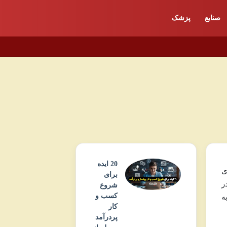
صنایع
پزشک
20 ایده
ی
برای
ر
شروع
کسب و
ه
کار
پردرآمد