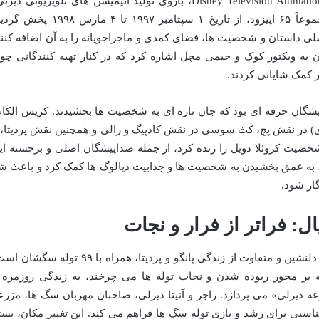
سریال «۱۰۱ سگ خالدار» توسط شرکت Disney Television Animation، بازوی تولید انیمیشن های تلویزیونی دیز
ساخته شد. این مجموعه در دو فصل و مجموعاً ۶۵ اپیزود، از تاریخ ۱ سپتامبر ۱۹۹۷ تا ۴ مارس ۹۸
صلی داستان و شخصیت ها، فضای کمدی و ماجراجویانه را به آن اضافه کنند
ن به ویکتور کوک و جیمی مچل اشاره کرد که در کنار تهیه کنندگانی چو
 کمک شایانی کردند.
یشگان حرفه ای بود که جان تازه ای به شخصیت ها بخشیدند. کریس الکا
زی) در نقش پچ، کث سوسی در نقش کادپیگ و رالی و همچنین نقش پردیتا، 
شخصیت کروئلا دویل را زنده کرد، از جمله صداپیشگان اصلی و برجسته ای
ه، به عمق بخشیدن به شخصیت ها و جذابیت دیالوگ ها کمک کرد و باعث ش
ار شود.
ل: فراتر از فرار و نجات
سریال انیمیشنی «۱۰۱ سگ خالدار» روایتی دلنشین و متفاوت از زندگی پانگو و پردیتا، همراه با ۹۹ توله س
 بر محور ربوده شدن و نجات توله ها می چرخند، به زندگی روزمره 
ه دیرلی» می پردازد. راجر و آنیتا دیرلی، صاحبان مهربان سگ ها، مزرع
اسبی برای رشد و بازی توله سگ ها فراهم می کند. این تغییر مکان، بست