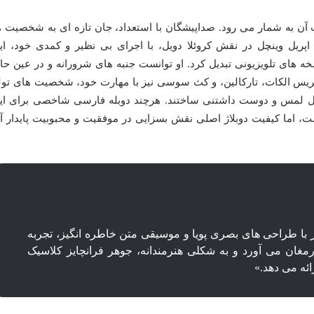
 آن به شمار می رود. صداپیشگان با استعداد، جان تازه ای به شخصیت ه
پریل وینچل در نقش کروئلا دویل، با اجرای بی نظیر و کمدی خود، ای
ه های تلویزیونی تبدیل کرد. او توانست جنبه های شرورانه و در عین حا
کریس الکات، تارکالین، و کث سوسی نیز با مهارت خود، شخصیت های تول
قابل لمس و دوست داشتنی ساختند. هرچند دوبله فارسی شاخصی برای ای
 اما کیفیت دوبلاژ اصلی نقش بسزایی در موفقیت و محبوبیت پایدار آ
نی ۱۰۱ سگ خالدار با طراحی های بصری پویا و موسیقی متن خاطره انگیز، تجربه
مغان می آورد و به شکلی هنرمندانه، جوهر فرانچایز کلاسیک
ائه می دهد.»