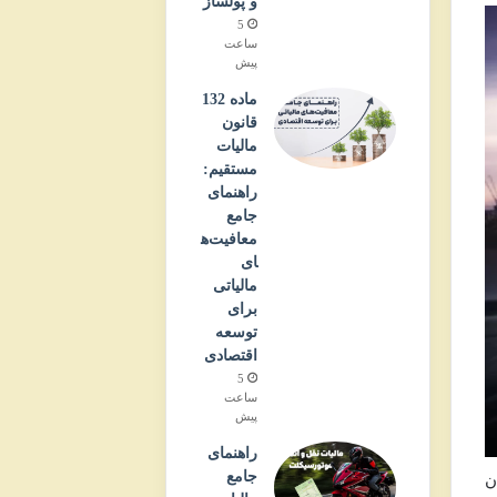
و پولساز
5
ساعت
پیش
ماده 132
قانون
مالیات
مستقیم:
راهنمای
جامع
معافیت‌ه
ای
مالیاتی
برای
توسعه
اقتصادی
5
ساعت
پیش
راهنمای
جامع
ن