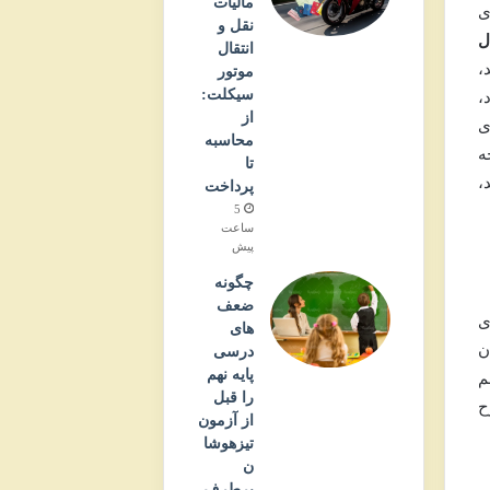
مالیات
های
نقل و
ل
انتقال
ش شد،
موتور
سیکلت:
،
از
ی
محاسبه
ه
تا
،
پرداخت
5
ساعت
پیش
چگونه
ضعف
الدار» (۱۹۹۶) با بازی
های
ن
درسی
پایه نهم
م
را قبل
ح
از آزمون
تیزهوشا
ن
برطرف