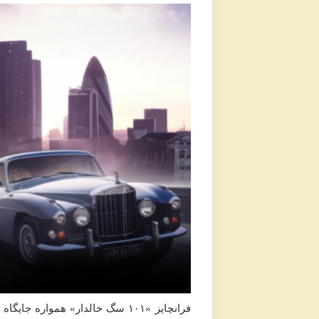
فرانچایز «۱۰۱ سگ خالدار» هموار