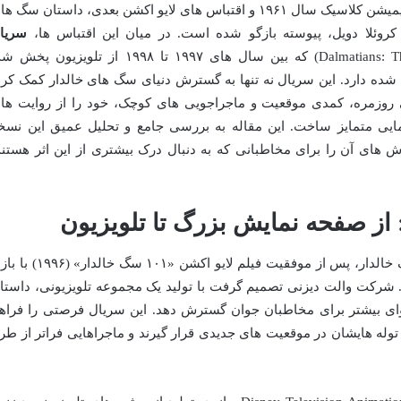
انتشار رمان اصلی دودی اسمیت گرفته تا انیمیشن کلاسیک سال ۱۹۶۱ و اقتباس های لایو اکشن بعدی، داستان سگ 
روئلا دویل، پیوسته بازگو شده است. در میان این اقتباس ها،
سریا
(101 Dalmatians: The Series) که بین سال های ۱۹۹۷ تا ۱۹۹۸ از تلویزیون پخ
 شده دارد. این سریال نه تنها به گسترش دنیای سگ های خالدار کمک کرد
ی روزمره، کمدی موقعیت و ماجراجویی های کوچک، خود را از روایت ها
مایی متمایز ساخت. این مقاله به بررسی جامع و تحلیل عمیق این نسخ
زش های آن را برای مخاطبانی که به دنبال درک بیشتری از این اثر هستند
 از صفحه نمایش بزرگ تا تلویزیون
ایده اولیه ساخت سریال انیمیشنی ۱۰۱ سگ خالدار، پس از موفقیت فیلم لایو اکشن «۱۰۱ سگ خ
 شرکت والت دیزنی تصمیم گرفت با تولید یک مجموعه تلویزیونی، داستا
وای بیشتر برای مخاطبان جوان گسترش دهد. این سریال فرصتی را فراه
توله هایشان در موقعیت های جدیدی قرار گیرند و ماجراهایی فراتر از طر