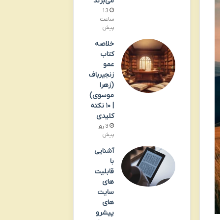
می‌برند
13
ساعت
پیش
خلاصه
کتاب
عمو
زنجیرباف
(زهرا
موسوی)
| ۱۰ نکته
کلیدی
3 روز
پیش
آشنایی
با
قابلیت
های
سایت
های
پیشرو