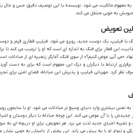
ه مفهوم مالکیت می شود. نویسنده با این توصیف دقیق، حس و حال ی
محبوبش به خوبی منتقل می کند.
ولین تعویض
گ با فیلیپ، یک دوست جدید، روبرو می شود. فیلیپ قطاری قرمز و دوس
بیت این قطار برای فنگ به اندازه ای است که او را ترغیب می کند تا برا
اد «می آیی عوض کنیم؟» از سوی فنگ، آغازگر زنجیره ای از مبادلات است
 برقراری ارتباط با دیگران و درک این مفهوم است که برای به دست آورد
رف نظر کرد. مهربانی فیلیپ و پذیرش این مبادله، فضای امنی برای تجرب
ف
 به نفس بیشتری وارد دنیای وسیع تر مبادلات می شود. او با سایمون روبر
 جدیدش را با آن عوض می کند. این چرخه مبادله با دیگر دوستان و اشیا
و تجربه اشیای جدید لذت می برد. هر تعویض، برای او دریچه ای به سو
گی و تنوع، او را به پیش می راند. این بخش از داستان به خوبی نشان م