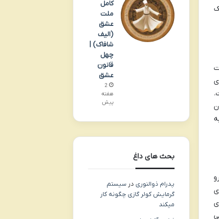
کامل
ک
ملت
عشق
(الیف
شافاک) |
چهل
قانون
ت
عشق
ی
2
.
هفته
پیش
ن
ه
بحث های داغ
و
پدرام ذوالنوری
در
سیستم
ی
گرمایش کولر گازی چگونه کار
ی
میکند
ی