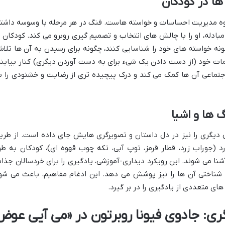
ا در کودکان
حوه مدیریت احساسات و خواسته هاست. فنگ در هر مرحله با وسوسه داشت
ادله، او را با چالش های انتخاب و تصمیم گیری روبرو می کند. کودکان ب
ونه خواسته های خود را شناسایی کنند، چگونه برای رسیدن به آن ها تلا
مات خود (از دست دادن یک شیء برای به دست آوردن دیگری) کنار بیایند
تماعی آن ها کمک می کند و درک پیچیده تری از رضایت و خشنودی را ب
 ها و اشیا
ی دیگری را نیز در دل داستان و تصویرگری هایش جای داده است. از طری
د (جوراب زرد، قطار قرمز، توپ آبی، تکه چوب قهوه ای)، کودکان به طو
نا می شوند. این رویکرد دیداری-آموزشی، یادگیری را برای خردسالان جذا
شد شناختی آن ها را نیز پوشش می دهد. این ادغام مفاهیم، باعث می شو
ای متعددی از یادگیری را در بر گیرد.
ی: جادوی فیونا روبرتون در «می آیی عوض