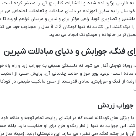
به فارسی برگردانده شده و انتشارات کتاب چ آن را منتشر کرده است، ب
خردسال را به سفری آموزنده در دنیای مبادلات و تعاملات اجتماعی می برد
نی و تصاویری گویا، راهی مؤثر برای والدین و مربیان فراهم آورده تا ب
کودکان کمک کنند ارزش مشارکت و سخاوت را درک کنند. این کتاب، نه تنها کودکان 2 تا 8 سال را مجذوب خود م
یق تر در خانواده و مهدکودک ایجاد می نماید.
ای فنگ، جورابش و دنیای مبادلات شیرین
روباه کوچکی آغاز می شود که دلبستگی عمیقی به جوراب زرد و راه راه خو
ء ساده است؛ نرمی، بوی موز و حالت چلاندنی آن، برایش حسی از امنیت 
 اولیه از فنگ و جورابش، نمادی قدرتمند از حس مالکیت طبیعی در کودکا
.
و جوراب زردش
ا ویژگی های کودکانه است که در ابتدای روایت، تمام توجه و علاقه خود ر
 این جوراب، نه تنها از نظر رنگ و طرح برای او جذابیت دارد، بلکه حس
 آن را در چشم فنگ، «بی نظیر» می سازد. این دلبستگی اولیه، زمینه ساز در