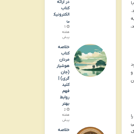
در ارائه
ا
کتاب
.
الکترونیک
ه
ی
ی کند،
1
هفته
پیش
خلاصه
کتاب
مردان
د
هوشیار
و
(جان
گری) |
ن
کلید
فهم
روابط
بهتر
2
هفته
ا
پیش
ی
خلاصه
ک