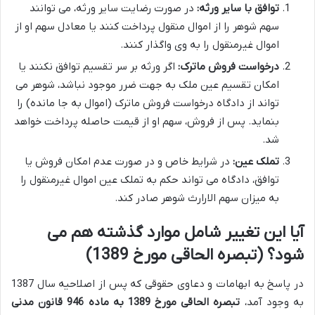
توافق با سایر ورثه:
در صورت رضایت سایر ورثه، می توانند
سهم شوهر را از اموال منقول پرداخت کنند یا معادل سهم او از
اموال غیرمنقول را به وی واگذار کنند.
درخواست فروش ماترک:
اگر ورثه بر سر تقسیم توافق نکنند یا
امکان تقسیم عین ملک به جهت ضرر موجود نباشد، شوهر می
تواند از دادگاه درخواست فروش ماترک (اموال به جا مانده) را
بنماید. پس از فروش، سهم او از قیمت حاصله پرداخت خواهد
شد.
تملک عین:
در شرایط خاص و در صورت عدم امکان فروش یا
توافق، دادگاه می تواند حکم به تملک عین اموال غیرمنقول را
به میزان سهم الارارث شوهر صادر کند.
آیا این تغییر شامل موارد گذشته هم می
شود؟ (تبصره الحاقی مورخ 1389)
در پاسخ به ابهامات و دعاوی حقوقی که پس از اصلاحیه سال 1387
به وجود آمد،
تبصره الحاقی مورخ 1389 به ماده 946 قانون مدنی