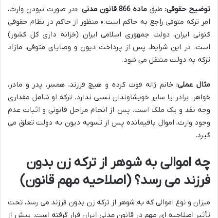
توضیح حقوقی:
طبق
ماده 866 قانون مدنی
: «در صورت نبودن وارث،
امر ترکه متوفی راجع به حاکم است.» منظور از حاکم در نظام حقوقی
کنونی ایران، دولت جمهوری اسلامی ایران (خزانه داری کل کشور)
است. در این شرایط، پس از پرداخت دیون و وصایای متوفی، مازاد
ترکه به دولت منتقل می شود.
مثال عملی:
خانم ژاله فوت کرده و هیچ فرزند، همسر، پدر و مادر،
خواهر، برادر یا سایر خویشاوندان نسبی ندارد. ترکه او شامل مقداری
وجه نقد و یک ملک است. پس از انجام مراحل قانونی و اثبات عدم
وجود وارث، اموال باقیمانده پس از تسویه دیون به دولت تعلق می
گیرد.
چه اموالی به شوهر از ترکه زن بدون
فرزند می رسد؟ (اصلاحیه مهم قانون)
میزان و نوع اموالی که به شوهر از ترکه زن بدون فرزند می رسد، تحت
تأثیر اصلاحیه ای مهم در قانون مدنی ایران قرار گرفته است. پیش از