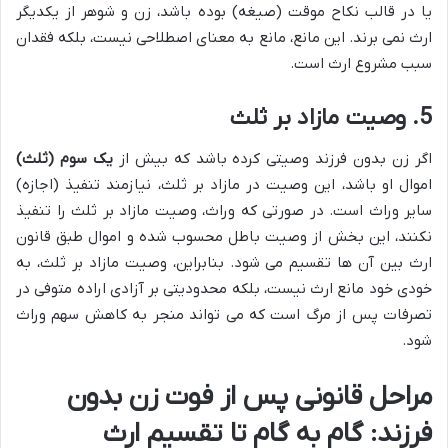
یا در قالب نکاح موقت (صیغه) بوده باشد، زن و شوهر از یکدیگر
ارث نمی برند. این مانع، مانع به معنای اصطلاحی نیست، بلکه فقدان
سبب مشروع ارث است.
5. وصیت مازاد بر ثلث
اگر زن بدون فرزند وصیتی کرده باشد که بیش از
یک سوم (ثلث)
اموال او باشد، این وصیت در مازاد بر ثلث، نیازمند تنفیذ (اجازه)
سایر وراث است. در صورتی که وراث، وصیت مازاد بر ثلث را تنفیذ
نکنند، این بخش از وصیت باطل محسوب شده و اموال طبق قانون
ارث بین آن ها تقسیم می شود. بنابراین، وصیت مازاد بر ثلث، به
خودی خود مانع ارث نیست، بلکه محدودیتی بر آزادی اراده متوفی در
تصرفات پس از مرگ است که می تواند منجر به کاهش سهم وراث
شود.
مراحل قانونی پس از فوت زن بدون
فرزند: گام به گام تا تقسیم ارث