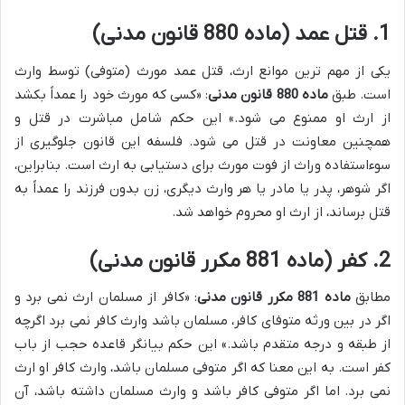
1. قتل عمد (ماده 880 قانون مدنی)
یکی از مهم ترین موانع ارث، قتل عمد مورث (متوفی) توسط وارث
است. طبق
ماده 880 قانون مدنی
: «کسی که مورث خود را عمداً بکشد
از ارث او ممنوع می شود.» این حکم شامل مباشرت در قتل و
همچنین معاونت در قتل می شود. فلسفه این قانون جلوگیری از
سوءاستفاده وراث از فوت مورث برای دستیابی به ارث است. بنابراین،
اگر شوهر، پدر یا مادر یا هر وارث دیگری، زن بدون فرزند را عمداً به
قتل برساند، از ارث او محروم خواهد شد.
2. کفر (ماده 881 مکرر قانون مدنی)
مطابق
ماده 881 مکرر قانون مدنی
: «کافر از مسلمان ارث نمی برد و
اگر در بین ورثه متوفای کافر، مسلمان باشد وارث کافر نمی برد اگرچه
از طبقه و درجه متقدم باشد.» این حکم بیانگر قاعده حجب از باب
کفر است. به این معنا که اگر متوفی مسلمان باشد، وارث کافر او ارث
نمی برد. اما اگر متوفی کافر باشد و وارث مسلمان داشته باشد، آن