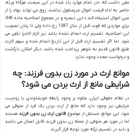
مقرر داشت که: «در تمام موارد ياد شده در اين مبحث، هرگاه ورثه،
حاضر به اداء قيمت اموال غيرمنقول نباشند، زوج مي تواند بهاء را از
عين اموال استيفاء کند.» این تبصره و در مجموع اصلاحیه ماده 946،
برای مواردی که فوت قبل از سال 1387 رخ داده ولی تا زمان تصویب
این اصلاحیه، تقسیم ارث انجام نشده باشد نیز لازم الاجرا تلقی می
شود. اما اگر تقسیم ارث قبل از این تاریخ انجام شده و سهم الارث
طبق قانون قدیم به شوهر پرداخت شده باشد، دیگر امکان بازگشت
و درخواست مجدد وجود ندارد.
موانع ارث در مورد زن بدون فرزند: چه
شرایطی مانع از ارث بردن می شود؟
در نظام حقوقی ایران، علاوه بر وجود رابطه خویشاوندی یا زوجیت،
شرایطی نیز وجود دارد که مانع از ارث بردن یک فرد از متوفی می
شود. این موانع، مستقل از موضوع
قانون ارث زن بدون فرزند
هستند
اما در مورد هر متوفی، از جمله زن بدون فرزند، قابل اعمال می باشند
و باید در تقسیم ترکه مورد توجه قرار گیرند.