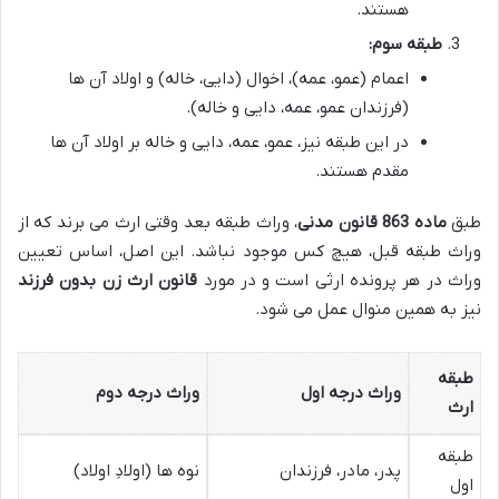
هستند.
طبقه سوم:
اعمام (عمو، عمه)، اخوال (دایی، خاله) و اولاد آن ها
(فرزندان عمو، عمه، دایی و خاله).
در این طبقه نیز، عمو، عمه، دایی و خاله بر اولاد آن ها
مقدم هستند.
طبق
ماده 863 قانون مدنی
، وراث طبقه بعد وقتی ارث می برند که از
وراث طبقه قبل، هیچ کس موجود نباشد. این اصل، اساس تعیین
وراث در هر پرونده ارثی است و در مورد
قانون ارث زن بدون فرزند
نیز به همین منوال عمل می شود.
طبقه
وراث درجه اول
وراث درجه دوم
ارث
طبقه
پدر، مادر، فرزندان
نوه ها (اولادِ اولاد)
اول