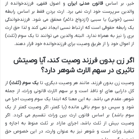
خیر، بر اساس
قانون مدنی ایران
و اصول فقهی، فرزندخوانده از
والدین سرپرست خود ارث نمی برد. ارث بردن فقط بر اساس رابطه
نسبی (خونی) یا سببی (ازدواج دائم) محقق می شود. فرزندخواندگی
یک رابطه حقوقی است که ارتباط نسبی ایجاد نمی کند و لذا حق ارث
بری را نیز به همراه ندارد. البته، والدین می توانند تا یک سوم (ثلث)
از اموال خود را از طریق وصیت برای فرزندخوانده خود قرار دهند.
اگر زن بدون فرزند وصیت کند، آیا وصیتش
تاثیری در سهم الارث شوهر دارد؟
وصیت زن بدون فرزند، مانند هر وصیت دیگری، تا
یک سوم (ثلث)
از
کل دارایی های او نافذ است و بر سهم الارث قانونی وراث، از جمله
شوهر، مقدم می باشد. به این معنا که ابتدا یک سوم وصیت اجرا می
شود و سپس دو سوم باقی مانده (یا کمتر، اگر وصیت کمتر از یک
سوم باشد) بر اساس قانون ارث بین وراث تقسیم می گردد. اگر
وصیت بیش از ثلث باشد، اجرای مازاد بر ثلث منوط به اجازه و
تنفیذ وراث است و شوهر نیز به عنوان وارث، در این خصوص حق