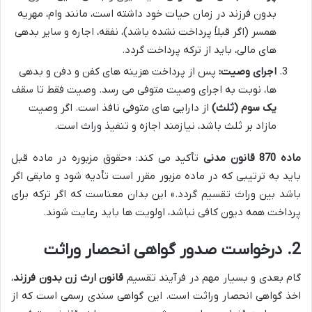
بدون فرزند در زمان حیات خود داشته است، مانند وام، مهریه
همسر (اگر قبلاً پرداخت نشده باشد)، نفقه، اجاره و سایر بدهی
های مالی، باید از ترکه پرداخت گردد.
اجرای وصیت:
پس از پرداخت هزینه های کفن و دفن و بدهی
ها، نوبت به اجرای وصیت متوفی می رسد. وصیت فقط تا سقف
یک سوم (ثلث)
از دارایی های متوفی نافذ است. اگر وصیت
مازاد بر ثلث باشد، نیازمند اجازه و تنفیذ وراث است.
ماده 870 قانون مدنی
تأکید می کند: «حقوق مزبوره در ماده قبل
باید به ترتیبی که در ماده مزبور مقرر است تأدیه شود و مابقی اگر
باشد بین وراث تقسیم گردد.» این بدان معناست که اگر ترکه برای
پرداخت همه دیون کافی نباشد، اولویت ها باید رعایت شوند.
2. درخواست صدور گواهی انحصار وراثت
گام بعدی و بسیار مهم در فرآیند تقسیم
قانون ارث زن بدون فرزند
،
اخذ گواهی انحصار وراثت است. این گواهی سندی رسمی است که از