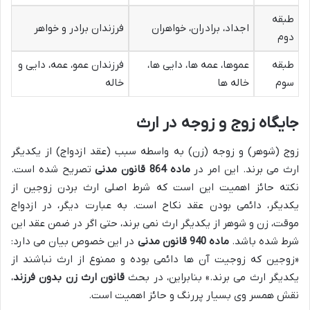
طبقه
اجداد، برادران، خواهران
فرزندان برادر و خواهر
دوم
طبقه
عموها، عمه ها، دایی ها،
فرزندان عمو، عمه، دایی و
سوم
خاله ها
خاله
جایگاه زوج و زوجه در ارث
زوج (شوهر) و زوجه (زن) به واسطه سبب (عقد ازدواج) از یکدیگر
ارث می برند. این امر در
ماده 864 قانون مدنی
تصریح شده است.
نکته حائز اهمیت این است که شرط اصلی ارث بردن زوجین از
یکدیگر، دائمی بودن عقد نکاح است. به عبارت دیگر، در ازدواج
موقت، زن و شوهر از یکدیگر ارث نمی برند، حتی اگر در ضمن عقد این
شرط شده باشد.
ماده 940 قانون مدنی
در این خصوص بیان می دارد:
«زوجین که زوجیت آن ها دائمی بوده و ممنوع از ارث نباشند از
یکدیگر ارث می برند.» بنابراین، در بحث
قانون ارث زن بدون فرزند
،
نقش همسر وی بسیار پررنگ و حائز اهمیت است.