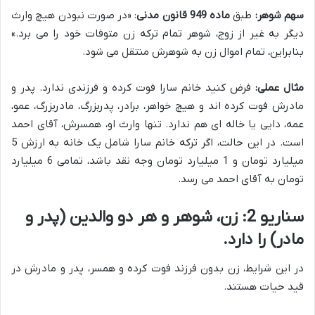
سهم شوهر:
طبق
ماده 949 قانون مدنی
: «در صورت نبودن هیچ وارث
دیگر به غیر از زوج، شوهر تمام ترکه زن متوفات خود را می برد.»
بنابراین، تمام اموال زن به شوهرش منتقل می شود.
مثال عملی:
فرض کنید خانم سارا فوت کرده و فرزندی ندارد. پدر و
مادرش فوت کرده اند و هیچ خواهر، برادر، پدربزرگ، مادربزرگ، عمو،
عمه، دایی یا خاله ای هم ندارد. تنها وارث او، همسرش، آقای احمد
است. در این حالت، اگر ترکه خانم سارا شامل یک خانه به ارزش 5
میلیارد تومان و 1 میلیارد تومان وجه نقد باشد، تمامی 6 میلیارد
تومان به آقای احمد می رسد.
سناریو 2: زن، شوهر و هر دو والدین (پدر و
مادر) را دارد.
در این شرایط، زن بدون فرزند فوت کرده و همسر، پدر و مادرش در
قید حیات هستند.