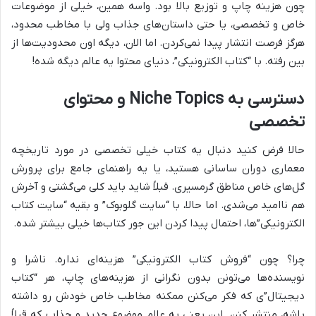
چون هزینه چاپ و توزیع بالا بود. واسه همین، خیلی از موضوعات
خاص و تخصصی، یا حتی داستان‌های جذاب ولی با مخاطب محدود،
هرگز فرصت انتشار پیدا نمی‌کردن. اما الان، دیگه اون محدودیت‌ها از
بین رفته. با “کتاب الکترونیکی”، دنیای محتوا یه عالم دیگه شده!
دسترسی به Niche Topics و محتوای
تخصصی
حالا فرض کنید دنبال یه کتاب خیلی تخصصی در مورد تاریخچه
معماری دوران ساسانی هستید، یا یه راهنمای جامع برای پرورش
گل‌های خاص مناطق گرمسیری. قبلاً شاید باید کلی می‌گشتی و آخرش
هم ناامید می‌شدی. اما حالا، با “سایت گلوبوک” و بقیه “سایت کتاب
الکترونیکی”‌ها، احتمال پیدا کردن این جور کتاب‌ها خیلی بیشتر شده.
چرا؟ چون “فروش کتاب الکترونیکی” هزینه‌ای نداره. ناشرا و
نویسنده‌ها می‌تونن بدون نگرانی از هزینه‌های چاپ، هر “کتاب
دیجیتال”ی که فکر می‌کنن ممکنه مخاطب خاص خودش رو داشته
باشه، منتشر کنن. این یعنی یه عالم موضوع جدید و جذاب که قبلاً