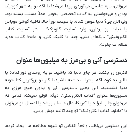
می‌رفتی، تازه شانس می‌آوردی پیدا می‌شد! یا اگه تو یه شهر کوچیک
بودی و می‌خواستی یه کتاب تخصصی بخونی، عملاً دستت بسته بود.
ولی الان چی؟ دنیا عوض شده، با سرعت نور! حالا کافیه گوشی موبایل
یا تبلت رو برداری، وارد “سایت گلوبوک” یا هر “سایت کتاب
الکترونیکی” دیگه‌ای بشی، چند تا کلیک کنی، و voila! کتاب مورد
علاقه‌ات جلوته.
دسترسی آنی و بی‌مرز به میلیون‌ها عنوان
فکرش رو بکنید، هر جای دنیا که باشید، تو یه روستای دورافتاده یا
بالای یه کوه، اگه اینترنت داشته باشید، انگار تو بزرگترین کتابخونه
دنیا نشستید. این یعنی دسترسی آنی و بدون هیچ مرزی به
میلیون‌ها عنوان “کتاب الکترونیکی”. دیگه فرقی نمی‌کنه کتابی که
می‌خوای چاپ ایرانه یا آمریکا، مال ۱۰ سال پیشه یا امسال، تو می‌تونی
با “دانلود کتاب الکترونیک” تو چند ثانیه بهش برسی.
این دسترسی بی‌نظیر، واقعاً انقلابی تو شیوه مطالعه ما ایجاد کرده.