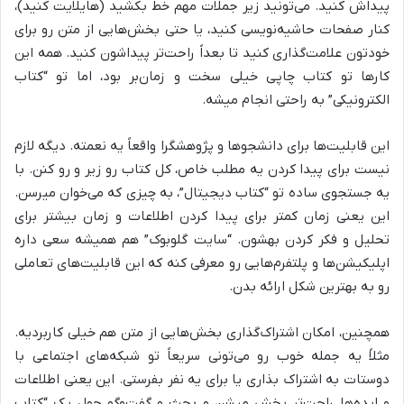
پیداش کنید. می‌تونید زیر جملات مهم خط بکشید (هایلایت کنید)،
کنار صفحات حاشیه‌نویسی کنید، یا حتی بخش‌هایی از متن رو برای
خودتون علامت‌گذاری کنید تا بعداً راحت‌تر پیداشون کنید. همه این
کارها تو کتاب چاپی خیلی سخت و زمان‌بر بود، اما تو “کتاب
الکترونیکی” به راحتی انجام میشه.
این قابلیت‌ها برای دانشجوها و پژوهشگرا واقعاً یه نعمته. دیگه لازم
نیست برای پیدا کردن یه مطلب خاص، کل کتاب رو زیر و رو کنن. با
یه جستجوی ساده تو “کتاب دیجیتال”، به چیزی که می‌خوان میرسن.
این یعنی زمان کمتر برای پیدا کردن اطلاعات و زمان بیشتر برای
تحلیل و فکر کردن بهشون. “سایت گلوبوک” هم همیشه سعی داره
اپلیکیشن‌ها و پلتفرم‌هایی رو معرفی کنه که این قابلیت‌های تعاملی
رو به بهترین شکل ارائه بدن.
همچنین، امکان اشتراک‌گذاری بخش‌هایی از متن هم خیلی کاربردیه.
مثلاً یه جمله خوب رو می‌تونی سریعاً تو شبکه‌های اجتماعی با
دوستات به اشتراک بذاری یا برای یه نفر بفرستی. این یعنی اطلاعات
و ایده‌ها راحت‌تر پخش میشن و بحث و گفت‌وگو حول یک “کتاب