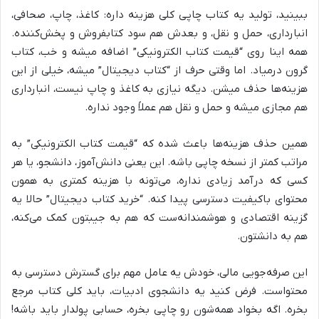
ببینید، تولید یه کتاب چاپی کلی هزینه داره: کاغذ، چاپ، صحافی،
انبارداری، حمل و نقل، و بعدش هم سود کتابفروش و پخش‌کننده.
همه اینا روی “قیمت کتاب الکترونیکی” اضافه میشه و خب، کتاب
گرون درمیاد. اما وقتی حرف از “کتاب دیجیتال” میشه، خیلی از این
هزینه‌ها حذف میشن. دیگه نیازی به کاغذ و چاپ نیست، انبارداری
هم مجازی میشه و حمل و نقل هم عملاً وجود نداره.
همین حذف هزینه‌ها باعث شده که “قیمت کتاب الکترونیکی” به
مراتب کمتر از نسخه چاپی باشه. این یعنی دانش‌آموز، دانشجو، یا هر
کسی که درآمد زیادی نداره، می‌تونه با هزینه کمتری به همون
محتوای باکیفیت دسترسی پیدا کنه. “خرید کتاب دیجیتال” حالا یه
گزینه اقتصادی و هوشمندانه‌ست که هم به جیبتون کمک می‌کنه،
هم به دانشتون.
این صرفه‌جویی مالی، خودش یه عامل مهم برای گسترش دسترسی به
محتواست. فرض کنید یه دانشجوی ادبیات، باید کلی کتاب مرجع
بخره. اگه بخواد همه‌شون رو چاپی بخره، حسابی پولدار باید باشه!