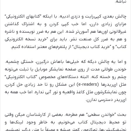
نباشه.
چالش بعدی، کپی‌رایت و دزدی ادبیه. با اینکه “کتابهای الکترونیکی”
مزایای زیادی دارن، اما خب کپی کردن و به اشتراک گذاشتن
غیرقانونی اون‌ها هم آسون‌تر شده. این هم به ضرر نویسنده و ناشره
و هم به ضرر کل صنعت نشر. باید برای “خرید نسخه الکترونیکی
کتاب” و “خرید کتاب دیجیتال” از پلتفرم‌های معتبر استفاده کنیم.
و اما یه چالش دیگه که خیلی‌ها باهاش درگیرن، خستگی چشمیه.
خوندن طولانی مدت از روی صفحه نمایشگر موبایل یا تبلت می‌تونه
چشم رو خسته کنه. البته دستگاه‌های مخصوص “کتاب الکترونیکی”
مثل ای‌ریدرها (e-readers) این مشکل رو تا حد زیادی حل کردن،
چون نمایشگرشون مثل کاغذ واقعیه و نور آبی نداره. اما خب همه به
ای‌ریدر دسترسی ندارن.
بحث “خواندن سطحی” هم مطرحه. بعضی از کارشناسان میگن وقتی
تو محیط دیجیتال کتاب می‌خونیم، به خاطر وجود لینک‌ها و
نوتیفیکیشن‌ها، تمرکزمون کمتر میشه و عمیقاً با متن درگیر نمیشیم.