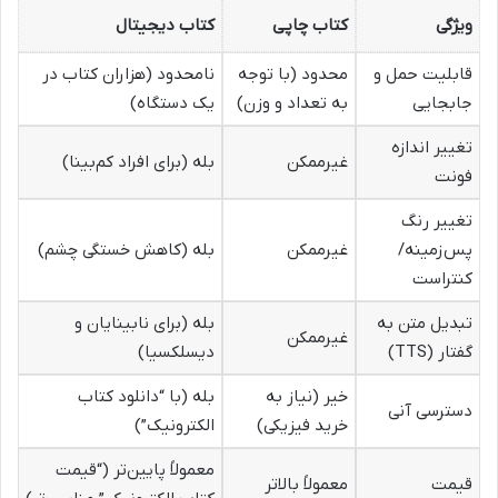
ویژگی
کتاب چاپی
کتاب دیجیتال
قابلیت حمل و
محدود (با توجه
نامحدود (هزاران کتاب در
جابجایی
به تعداد و وزن)
یک دستگاه)
تغییر اندازه
غیرممکن
بله (برای افراد کم‌بینا)
فونت
تغییر رنگ
پس‌زمینه/
غیرممکن
بله (کاهش خستگی چشم)
کنتراست
تبدیل متن به
بله (برای نابینایان و
غیرممکن
گفتار (TTS)
دیسلکسیا)
خیر (نیاز به
بله (با “دانلود کتاب
دسترسی آنی
خرید فیزیکی)
الکترونیک”)
معمولاً پایین‌تر (“قیمت
قیمت
معمولاً بالاتر