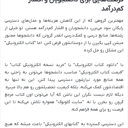
کم‌درآمد
مهمترین گروهی که از این کاهش هزینه‌ها و مدل‌های دسترسی
رایگان سود می‌برن، دانشجویان و اقشار کم‌درآمد هستن. تو خیلی از
رشته‌ها، منابع درسی و کمک‌درسی انقدر گرونن که دانشجوها مجبور
میشن کپی بگیرن یا از دوستانشون قرض کنن. اما “کتاب الکترونیکی”
این مشکل رو حل کرده.
با “دانلود کتاب الکترونیک” یا “خرید نسخه الکترونیکی کتاب” با
“قیمت کتاب الکترونیکی” مناسب، دانشجوها می‌تونن به راحتی به
همه منابع مورد نیازشون دسترسی پیدا کنن. این نه تنها به
اقتصادشون کمک می‌کنه، بلکه کیفیت تحصیلشون رو هم بالا میبره.
دیگه لازم نیست نگران این باشن که آیا می‌تونن اون کتاب مرجع
گرون رو بخرن یا نه. “سایت گلوبوک” همواره تلاش می‌کنه تا این
فرصت رو برای همه فراهم کنه.
این دسترسی گسترده به “کتابهای الکترونیکی” باعث میشه که هیچ