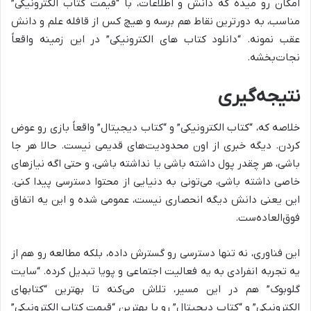
امکان رو میده که دانش و اطلاعات، با “قیمت کتاب الکترونیکی”
مناسب، به دورترین نقاط هم برسه و هیچ کس از قافله علم و دانش
عقب نمونه. “دانلود کتاب های الکترونیکی” در این زمینه واقعاً
نجات‌بخشه.
نتیجه‌گیری
خلاصه که، “کتاب الکترونیکی” و “کتاب دیجیتال” واقعاً بازی رو عوض
کردن. دیگه خبری از اون محدودیت‌های قدیمی نیست. حالا هر جا
باشی، هر چقدر پول داشته باشی یا نداشته باشی، و حتی اگه نیازهای
خاصی داشته باشی، می‌تونی به دنیایی از محتوا دسترسی پیدا کنی.
این یعنی دانش دیگه انحصاری نیست، عمومی شده و این یه اتفاق
فوق‌العاده‌ست.
این فناوری، نه تنها دسترسی رو گسترش داده، بلکه مطالعه رو هم از
یه تجربه انفرادی به یه فعالیت اجتماعی و پویا تبدیل کرده. “سایت
گلوبوک” هم در این مسیر، تلاش می‌کنه تا بهترین “کتابهای
الکترونیکی” و “کتاب دیجیتال” رو با بهترین “قیمت کتاب الکترونیکی”