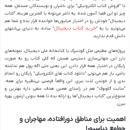
تا “فروش کتاب الکترونیکی” برای ناشران و نویسندگان مستقل، همه
چیز تو این فضا آسون شده. یه ناشر می‌تونه با کمترین هزینه، “کتاب
دیجیتال” خودش رو در اختیار میلیون‌ها خواننده قرار بده و شما هم
خرید کتاب دیجیتال
می‌تونید با یه “
” ساده، به دنیای بی‌انتهای
دانش قدم بذارید.
پروژه‌های عظیمی مثل گوتنبرگ یا کتابخانه ملی دیجیتال، نمونه‌های
بارز این جهانی‌سازی دسترسی هستن که کلی کتاب رو به صورت
رایگان در اختیار همه قرار دادن. این یعنی حتی اگه پول هم نداشته
باشی، باز هم می‌تونی “دانلود کتاب های الکترونیکی” رایگان رو انجام
بدی و از خوندن لذت ببری. این واقعاً فرصتی بی‌نظیره برای همه.
“سایت گلوبوک” هم در راستای همین هدف، سعی داره بهترین و
متنوع‌ترین “کتاب دیجیتال”‌ها رو ارائه بده تا همه بتونن ازشون بهره
ببرن.
اهمیت برای مناطق دورافتاده، مهاجران و
جوامع دیاسپورا