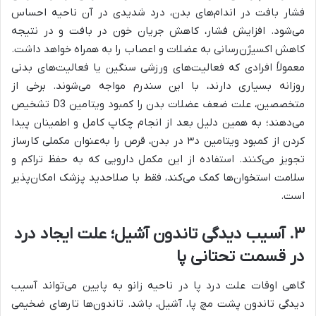
فشار بافت در اندام‌های بدن، درد شدیدی در آن ناحیه احساس
می‌شود. افزایش فشار، کاهش جریان خون در بافت و در نتیجه
کاهش اکسیژن‌رسانی به عضلات و اعصاب را به همراه خواهد داشت.
معمولاً افرادی که فعالیت‌های ورزشی سنگین یا فعالیت‌های بدنی
روزانه بسیاری دارند، با این سندرم مواجه می‌شوند. برخی از
متخصصین، علت ضعف عضلات بدن را کمبود ویتامین D3 تشخیص
می‌دهند؛ به همین دلیل بعد از انجام چکاپ کامل و اطمینان پیدا
کردن از کمبود ویتامین د۳ در بدن، قرص را به‌عنوان مکملی کارساز
تجویز می‌کنند. استفاده از این مکمل دارویی که به حفظ تراکم و
سلامت استخوان‌ها کمک می‌کند، فقط با صلاحدید پزشک امکان‌پذیر
است.
۳
.
آسیب دیدگی تاندون آشیل؛ علت ایجاد درد
در قسمت تحتانی پا
گاهی اوقات علت درد پا در ناحیه زانو به پایین می‌تواند آسیب
دیدگی تاندون پشت مچ پا، آشیل، باشد. تاندون‌ها تارهای ضخیمی