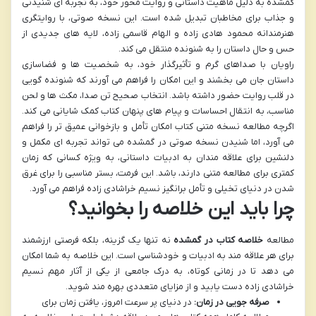
گمشده به دلیل ماهیت داستانی و روایت محور خود، به تجربه ای شنیدنی
و جذاب برای مخاطبان تبدیل شده است. این نسخه صوتی، با روایتگری
هنرمندانه محمود هادی زاده و الهام قاسمی زاده، لایه های جدیدی از
حس و حال داستان را به شنونده منتقل می کند.
راویان با صداهای گرم و تأثیرگذار خود، به شخصیت ها و فضاسازی
داستان جان می بخشند و این امکان را فراهم می آورند که شنونده گویی
در قلب روایت حضور داشته باشد. انتخاب صحیح تن صدا، مکث ها و لحن
مناسب، به انتقال احساسات و پیام های پنهان کتاب کمک شایانی می کند.
اگرچه مطالعه نسخه متنی کتاب امکان تأمل و بازخوانی عمیق تر را فراهم
می آورد، اما شنیدن نسخه صوتی در گمشده می تواند تجربه ای مکمل و
دلنشین برای علاقه مندان به ادبیات داستانی، به ویژه کسانی که زمان
کمتری برای مطالعه متنی دارند، باشد. این فرمت، بستر مناسبی را برای غرق
شدن در دنیای تخیلی و تأمل برانگیز نسیم خراشادی زاده فراهم می آورد.
چرا باید این خلاصه را بخوانید؟
مطالعه
خلاصه کتاب در گمشده
نه تنها یک گزینه، بلکه فرصتی ارزشمند
برای هر علاقه مند به ادبیات و خودشناسی است. این خلاصه به شما امکان
می دهد تا در زمانی کوتاه، به درک جامعی از یکی از آثار مهم نسیم
خراشادی زاده دست یابید و از مزایای متعددی بهره مند شوید.
صرفه جویی در زمان:
در دنیای پر سرعت امروز، یافتن زمان برای