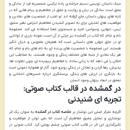
سبک داستان نویسی نسیم خراشادی زاده ترکیبی منحصربه فرد از سادگی و
عمق است؛ سادگی در بیان و روایت، و عمق در مفاهیم و پیام هایی که در
لایه های پنهان داستان جای گرفته اند. او اغلب از شخصیت های نمادین و
موقعیت های تمثیلی برای به تصویر کشیدن مفاهیم انتزاعی نظیر عشق،
ترس، تنهایی، وسواس، امید و جستجوی معنا استفاده می کند. مجموعه
بام و شام، که کتاب در گمشده نیز جزئی از آن است، نمونه بارزی از توانایی
او در خلق جهان های داستانی است که همزمان ملموس و خیال انگیز
هستند. این مجموعه با شخصیت های پرنده ای به نام های بام و شام، که
هر یک نمادی از جنبه های مختلف زندگی و وجود هستند، به مخاطب این
امکان را می دهد که با زبانی ساده، با مفاهیم پیچیده ای چون تفاوت ها،
پذیرش، رها کردن و تعادل در زندگی روبرو شود. آثار او همواره دعوتی است
به بازنگری در ارزش های زندگی، پرسشگری درباره مسیرهای انتخابی و
تعمق در ابعاد پنهان وجود انسان.
در گمشده در قالب کتاب صوتی:
تجربه ای شنیدنی
اگرچه تمرکز اصلی این نوشتار بر
خلاصه کتاب در گمشده
به عنوان یک اثر
نوشتاری و تحلیل عمیق مفاهیم آن است، اما نمی توان از موفقیت و
تاثیرگذاری این اثر در قالب کتاب صوتی چشم پوشی کرد. کتاب صوتی در