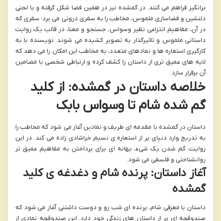
برانگیز فراهم می کنند. در گمشده نیز در همین فضا شکل گرفته و با لحنی
دلنشین و فضاسازی ملموس، مخاطب را به سفری درونی می برد؛ سفری که
در آن، مفاهیم انتزاعی نظیر وسواس، جستجو و معنا، در قالب یک روایت
داستانی ملموس و تاثیرگذار به تصویر کشیده می شوند. نویسنده با به
کارگیری استعاره ها و نمادهای متعدد، به مخاطب این امکان را می دهد که
لایه های عمیق تری از داستان را کشف کرده و ارتباطی شخصی با مضامین
آن برقرار سازد.
خلاصه داستان در گمشده: از کلید
گم شده شام تا وسواس بابک
داستان در گمشده با مقدمه ای ظریف و نمادین آغاز می شود که مخاطب را
به تدریج وارد دنیای پر از استعاره ی نسیم خراشادی زاده می کند. در این
روایت، گم شدن یک شیء، بهانه ای برای پرداختن به مفاهیم عمیق تر
روانشناختی و فلسفی می شود.
آغاز داستان: پرنده شام و دغدغه ی کلید
گمشده
داستان با معرفی شام، پرنده ای شب رو و دوست داشتنی آغاز می شود که
صندوقچه ای پر از داستان های زندگی خود دارد. این صندوقچه نمادی از