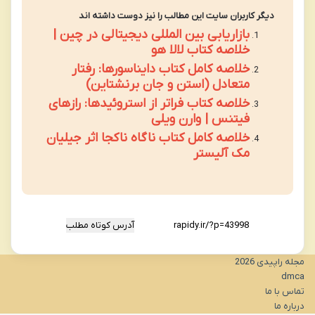
دیگر کاربران سایت این مطالب را نیز دوست داشته اند
بازاریابی بین المللی دیجیتالی در چین |
خلاصه کتاب لالا هو
خلاصه کامل کتاب دایناسورها: رفتار
متعادل (استن و جان برنشتاین)
خلاصه کتاب فراتر از استروئیدها: رازهای
فیتنس | وارن ویلی
خلاصه کامل کتاب ناگاه ناکجا اثر جیلیان
مک آلیستر
آدرس کوتاه مطلب
مجله راپیدی 2026
dmca
تماس با ما
درباره ما