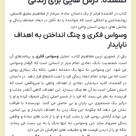
گمشده: درس هایی برای زندگی
کتاب در گمشده فراتر از یک داستان ساده، سرشار از مفاهیم عمیق فلسفی،
روانشناختی و اخلاقی است که خواننده را به تأمل در ابعاد مختلف زندگی و
چالش های درونی انسان وامی دارد.
وسواس فکری و چنگ انداختن به اهداف
ناپایدار
یکی از محوری ترین مفاهیم کتاب، تحلیل
وسواس فکری
و پیامدهای آن
است. شخصیت بابک، نمادی تمام عیار از انسانی است که گرفتار وسواس
می شود. این وسواس نه تنها یک دغدغه ذهنی، بلکه یک بیماری روحی
است که می تواند تمام ابعاد زندگی فرد را تحت الشعاع قرار دهد. در داستان
در گمشده، کلید درخشان، نمادی از اهداف واهی یا غیرواقعی است که
انسان ممکن است به آن ها چنگ بیندازد. این اهداف، گاهی آنقدر جذاب و
فریبنده به نظر می رسند که فرد را از مسیر اصلی زندگی منحرف کرده و او را
درگیر یک جستجوی بی پایان و بی حاصل می کنند. نویسنده با ظرافت
نشان می دهد که چگونه این چنگ زدن به اهداف ناپایدار و بی اساس،
می تواند آرامش روحی فرد را سلب کرده و او را از لذت های ساده و واقعی
زندگی محروم سازد. این وسواس، نه تنها بابک را به بن بست می رساند،
بلکه او را از دیدن فرصت ها و حقیقت های اطرافش باز می دارد.