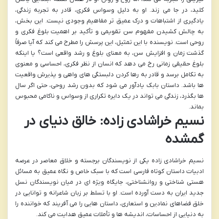
کلید، در جا می زند. او به دلیل وسواس فکری، قادر به تجربه زندگی،
یادگیری از اشتباهات و درک عمیق تر مفاهیم وجودی نیست. این بخش،
به چالش کشیدن مفهوم سن تقویمی و تأکید بر اهمیت بلوغ فکری و
روحی است. نویسنده با این تمثیل، این پرسش را مطرح می کند که آیا صرفاً
گذشت زمان و افزایش سن، به معنای بلوغ و رشد واقعی است؟ یا اینکه
بلوغ حقیقی زمانی رخ می دهد که انسان از نظر فکری، احساسی و معنوی
به تکامل برسد و قادر به رها کردن دلبستگی های واهی و پذیرش واقعیت
ها باشد. داستان بابک یادآور می شود که بدون رشد روحی، حتی اگر سال
ها بگذرد، زندگی می تواند در یک دایره تکراری از وسواس و ناکامی محبوس
بماند.
نسیم خراشادی زاده: خالق دنیای در
گمشده
نسیم خراشادی زاده یکی از نویسندگان برجسته و خلاق معاصر در عرصه
ادبیات داستان کوتاه فارسی است که با سبک خاص و نگاه عمیق به مسائل
هستی شناختی و روانشناختی، جایگاه ویژه ای در میان نویسندگان نسل
جدید ایران به دست آورده است. او با تسلط بر زبان شاعرانه و توانایی در
خلق فضاهای نمادین و استعاری، داستان هایی را می آفریند که خواننده را
به دنیایی از احساسات، اندیشه ها و تأملات عمیق هدایت می کند.