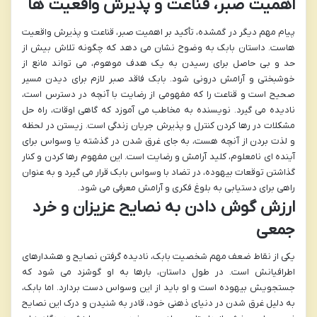
اهمیت صبر، قناعت و پذیرش واقعیت ها
پیام مهم دیگر در گمشده، تأکید بر اهمیت صبر، قناعت و پذیرش واقعیت
هاست. داستان بابک به وضوح نشان می دهد که چگونه تلاش بیش از
حد و بی حاصل برای رسیدن به یک هدف موهوم، می تواند مانع از
خوشبختی و آرامش درونی شود. بابک فاقد صبر لازم برای دیدن مسیر
صحیح است و قناعت را که مفهومی از رضایت با آنچه در دسترس است،
نادیده می گیرد. نویسنده به مخاطب می آموزد که گاهی اوقات، راه حل
مشکلات در رها کردن کنترل و پذیرش جریان زندگی است. زیستن در لحظه
و لذت بردن از آنچه هست، به جای غرق شدن در گذشته یا وسواس برای
آینده ای نامعلوم، کلید آرامش و رضایت است. این مفهوم رها کردن و کنار
گذاشتن توقعات بیهوده، در تضاد با وسواس بابک قرار می گیرد و به عنوان
راهی برای دستیابی به بلوغ فکری و آرامش معرفی می شود.
ارزش گوش دادن به نصایح عزیزان و خرد
جمعی
یکی از نقاط ضعف مهم شخصیت بابک، نادیده گرفتن نصایح و هشدارهای
اطرافیانش است. در طول داستان، بارها به او گوشزد می شود که
جستجویش بیهوده است و او باید از این وسواس دست بردارد. اما بابک،
به دلیل غرق شدن در دنیای ذهنی خود، قادر به شنیدن و درک این نصایح