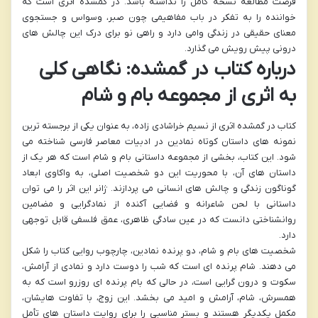
فرصت مطالعه نسخه کامل را نداشته باشد. در گمشده اثری است که
خواننده را به تفکر در باب مفاهیمی چون صبر، وسواس و جستجوی
معنای حقیقی در زندگی وامی دارد و راهی نو برای درک این چالش های
درونی پیش رویش می گذارد.
درباره کتاب در گمشده: نگاهی کلی
به اثری از مجموعه بام و شام
کتاب در گمشده اثری از نسیم خراشادی زاده، به عنوان یکی از برجسته ترین
نمونه های داستان کوتاه نمادین در ادبیات معاصر فارسی شناخته می
شود. این کتاب، بخشی از مجموعه داستانی بام و شام است که هر یک از
داستان های آن، با محوریت این دو شخصیت اصلی، به واکاوی ابعاد
گوناگون زندگی و چالش های انسانی می پردازند. ژانر این اثر را می توان
داستانی با لحن شاعرانه و فضایی آکنده از نمادگرایی و مضامین
روانشناختی دانست که در عین سادگی ظاهری، عمق فلسفی قابل توجهی
دارد.
شخصیت های بام و شام، دو پرنده نمادین، چارچوب روایی کتاب را شکل
می دهند. شام پرنده ای است که شب را دوست دارد و نمادی از آرامش،
سکوت و درون گرایی است، در حالی که بام پرنده ای روزرو است که به
همسرش، شام، آرامش و امید می بخشد. این زوج، با تفاوت هایشان،
مکمل یکدیگر هستند و بستر مناسبی را برای روایت داستان های تأمل