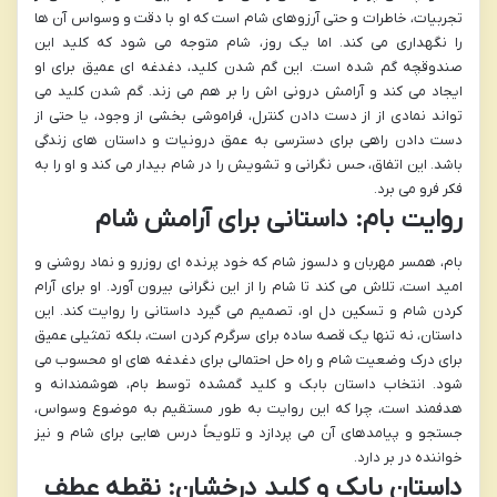
تجربیات، خاطرات و حتی آرزوهای شام است که او با دقت و وسواس آن ها
را نگهداری می کند. اما یک روز، شام متوجه می شود که کلید این
صندوقچه گم شده است. این گم شدن کلید، دغدغه ای عمیق برای او
ایجاد می کند و آرامش درونی اش را بر هم می زند. گم شدن کلید می
تواند نمادی از از دست دادن کنترل، فراموشی بخشی از وجود، یا حتی از
دست دادن راهی برای دسترسی به عمق درونیات و داستان های زندگی
باشد. این اتفاق، حس نگرانی و تشویش را در شام بیدار می کند و او را به
فکر فرو می برد.
روایت بام: داستانی برای آرامش شام
بام، همسر مهربان و دلسوز شام که خود پرنده ای روزرو و نماد روشنی و
امید است، تلاش می کند تا شام را از این نگرانی بیرون آورد. او برای آرام
کردن شام و تسکین دل او، تصمیم می گیرد داستانی را روایت کند. این
داستان، نه تنها یک قصه ساده برای سرگرم کردن است، بلکه تمثیلی عمیق
برای درک وضعیت شام و راه حل احتمالی برای دغدغه های او محسوب می
شود. انتخاب داستان بابک و کلید گمشده توسط بام، هوشمندانه و
هدفمند است، چرا که این روایت به طور مستقیم به موضوع وسواس،
جستجو و پیامدهای آن می پردازد و تلویحاً درس هایی برای شام و نیز
خواننده در بر دارد.
داستان بابک و کلید درخشان: نقطه عطف