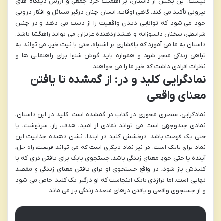
نیست. این بخش از داستان، بر اهمیت خرد جمعی و ارزش دیدگاه های
بیرونی تأکید می کند. گاهی اوقات، انسان چنان درگیر مسائل و افکار درونی
خود می شود که توانایی دیدن واقعیت را از دست می دهد و در چنین
شرایطی، سخنان دلسوزانه و هشداردهنده عزیزان می تواند راهگشا باشد.
داستان به ما می آموزد که پافشاری بر اشتباه، حتی با نیت خیر، می تواند به
تباهی زندگی منجر شود و همواره باید گوش شنوا برای راهنمایی ها و
نظرات افرادی داشت که خیر ما را می خواهند.
نمادگرایی کلید و در: از گمشده تا یافتن
معنای واقعی
نمادگرایی، عنصری محوری در کتاب در گمشده است. کلید در این داستان،
نمادی چندوجهی است. می تواند نمادی از امید، هدف، راز، سرنوشت، یا
حتی یک فرصت باشد. درخشش کلید در ابتدا، نشان دهنده جذابیت این
نماد برای بابک است. در نیز نماد دیگری است که می تواند فرصت، راه حل،
آینده یا حتی خودِ معنای زندگی باشد. جستجوی بابک برای یافتن دری که با
کلیدش باز شود، در واقع جستجوی او برای یافتن معنای زندگی و مقصد
نهایی است. اما تراژدی بابک اینجاست که او درگیر یک کلید خاص می شود
و از جستجوی واقعی و یافتن درهای متعدد زندگی باز می ماند.