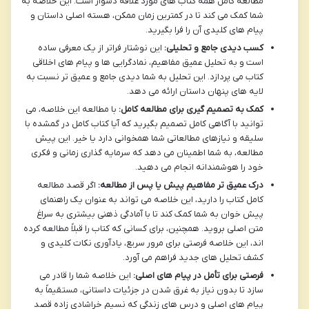
مطالعه کامل همه کتاب های مورد علاقه دشوار است. این خلاصه به
شما کمک می کند تا در کمترین زمان ممکن، هسته اصلی داستان و
پیام های کلیدی آن را فرا بگیرید.
کسب دیدی جامع و تحلیلی:
این نوشتار فراتر از یک معرفی ساده
است و به تحلیل عمیق مفاهیم، نمادگرایی ها و پیام های اخلاقی
کتاب می پردازد. این تحلیل به شما دیدی جامع و عمیق تر نسبت به
لایه های پنهان داستان ارائه می دهد.
کمک به تصمیم گیری برای مطالعه کامل:
با مطالعه این خلاصه، می
توانید با آگاهی کامل تصمیم بگیرید که آیا کتاب کامل در گمشده با
سلیقه و نیازهای مطالعاتی شما همخوانی دارد یا خیر. این پیش
مطالعه، به شما اطمینان می دهد که سرمایه گذاری زمانی و فکری
خود را هوشمندانه انجام می دهید.
درک عمیق تر مفاهیم پیش یا پس از مطالعه:
اگر قصد مطالعه
کامل کتاب را دارید، این خلاصه می تواند به عنوان یک راهنمای
پیش خوان به شما کمک کند تا با آمادگی ذهنی بیشتری به سراغ
متن اصلی بروید. همچنین، برای کسانی که کتاب را قبلاً مطالعه کرده
اند، این خلاصه فرصتی برای مرور سریع، یادآوری نکات کلیدی و
کشف تحلیل های جدید فراهم می آورد.
فرصتی برای تأمل در پیام های اصلی:
این خلاصه شما را قادر می
سازد تا بدون نیاز به غرق شدن در جزئیات داستانی، مستقیماً به
پیام های اصلی و درس های زندگی که نسیم خراشادی زاده قصد