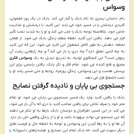
وسواس
بام، داستان پسری به نام بابک را آغاز می کند. بابک در یک روز معمولی،
کلیدی درخشان را در مسیر خود می یابد. این کلید، با درخشش و جذابیت
خاص خود، بلافاصله توجه بابک را جلب می کند و او را به شدت تحت تأثیر
قرار می دهد. یافتن این کلید، نقطه عطف زندگی بابک می شود. از همان
لحظه، ذهنش به طور کامل مشغول این کلید می شود؛ این که این کلید
به چه کسی تعلق دارد؟ چه دری را باز می کند؟ و چه رازهایی پشت آن
پنهان است؟ این کنجکاوی اولیه، به تدریج تبدیل به یک
وسواس فکری
عمیق و فلج کننده می شود. تمام فکر و ذکر بابک، یافتن پاسخی برای این
پرسش هاست و این وسواس، زندگی روزمره، روابط و حتی مسیر رشد او را
تحت الشعاع قرار می دهد.
جستجوی بی پایان و نادیده گرفتن نصایح
بابک با یافتن کلید، وارد یک مسیر جستجوی بی پایان می شود. او تمام
عمر خود را صرف تلاش برای یافتن صاحب کلید یا دری که با آن باز می شود،
می کند. در این مسیر، اطرافیان و دوستان بابک، بارها به او تذکر می دهند
که این جستجو می تواند بیهوده باشد و او را از زندگی واقعی اش باز دارد.
آن ها او را به رها کردن این وسواس و توجه به لحظه حال و فرصت های
دیگر دعوت می کنند، اما بابک تمام این نصایح و هشدارهای دلسوزانه را