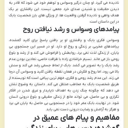
نادیده می گیرد. او چنان درگیر وسواس و توهم خود می شود که قادر به
دیدن حقیقت و شنیدن صدای خرد جمعی نیست. این پافشاری بر یک
هدف واهی و نادیده گرفتن واقعیت ها، از ویژگی های بارز شخصیت بابک
در این داستان است.
پیامدهای وسواس و رشد نیافتن روح
وسواس فکری بابک و پافشاری او بر یافتن پاسخ برای کلید گمشده،
پیامدهای مخربی بر زندگی و روح او دارد. او در مسیر این جستجوی بی
پایان، از زندگی لذت نمی برد، روابطش را فراموش می کند و از رشد و بلوغ
روحی باز می ماند. نسیم خراشادی زاده با ظرافت خاصی، نمادین بودن عدم
رشد بابک را به تصویر می کشد. بابک از لحاظ جسمی رشد می کند و سنش
بالا می رود، اما روح و فکرش در همان نقطه یافتن کلید و وسواس آن درجا
می زند. این عدم رشد روحی و فکری، مهم ترین پیامی است که نویسنده از
طریق شخصیت بابک به مخاطب منتقل می کند. داستان به وضوح نشان
می دهد که چگونه چنگ زدن به اهداف ناپایدار و غرق شدن در افکار
تکراری و بی حاصل، می تواند مانع از زندگی حقیقی و بلوغ درونی انسان
شود. در نهایت، بابک عمر خود را در جستجویی بی حاصل به پایان می برد
و هرگز به آرامش و رضایت درونی دست نمی یابد.
مفاهیم و پیام های عمیق در