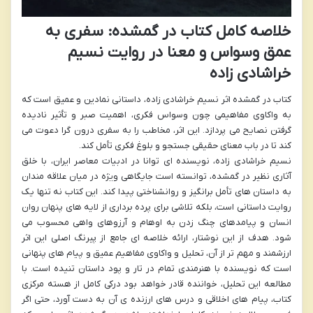
خلاصه کامل کتاب در گمشده: سفری به
عمق وسواس و معنا در روایت نسیم
خراشادی زاده
کتاب در گمشده اثر نسیم خراشادی زاده، داستانی نمادین و عمیق است که
به واکاوی مفاهیمی چون وسواس فکری، اهمیت صبر و تأثیر نادیده
گرفتن نصایح می پردازد. این اثر، مخاطب را به سفری درون گرا دعوت می
کند تا در باب معنای حقیقی جستجو و بلوغ فکری تأمل کند.
نسیم خراشادی زاده، نویسنده ای توانا در ادبیات معاصر ایران، با خلق
آثاری نظیر در گمشده، توانسته است جایگاهی ویژه در میان علاقه مندان
به داستان های تأمل برانگیز و روانشناختی پیدا کند. این کتاب نه تنها یک
روایت داستانی است، بلکه تلاشی برای پرده برداری از لایه های پنهان روان
انسان و پیامدهای چنگ زدن به اوهام و آرزوهای واهی محسوب می
شود. هدف از این نوشتار، ارائه خلاصه ای جامع از پیرنگ اصلی این اثر
ارزشمند و مهم تر از آن، تحلیل و واکاوی مفاهیم عمیق و پیام های پنهانی
است که نویسنده با هنرمندی تمام در تار و پود داستان تنیده است. با
مطالعه این تحلیل، خواننده قادر خواهد بود درکی کامل از هسته مرکزی
کتاب، پیام های اخلاقی و درس های ارزنده ی آن به دست آورد، حتی اگر