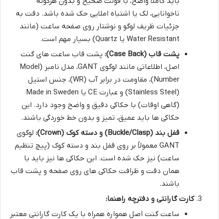
باید کاملاً واضح، با فونت صحیح و بدون هرگونه
ناخوانایی، لک یا اشتباه املایی حک شده باشد. دقت به
جزئیات ظریف لوگو و نوشتار روی صفحه ساعت (مانند
Water Resistant یا Quartz) بسیار مهم است.
پشت قاب (Case Back):
پشت قاب ساعت های گنت
اصل، اطلاعاتی مانند لوگوی GANT، مدل نامبر (Model
Number)، مقاومت در برابر آب (WR)، جنس استیل
(Stainless Steel) و عبارت CE یا Made in Sweden
(گاهی اوقات) با حکاکی دقیق و واضح وجود دارد. این
حکاکی ها باید عمیق، تمیز و بدون خط خوردگی باشند.
قفل بند (Buckle/Clasp) و دسته کوک (Crown):
لوگوی
GANT معمولاً بر روی قفل بند و دسته کوک (پیچ تنظیم
ساعت) نیز حک شده است. این حکاکی ها نیز باید با
همان دقت و ظرافت حکاکی های روی صفحه و پشت قاب
باشند.
کارت گارانتی و دفترچه راهنما:
ساعت گنت اصل همواره همراه با یک کارت گارانتی معتبر