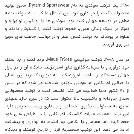
۱۹۸۰، یک شرکت سوئدی به نام Pyramid Sportswear، مجوز تولید
محصولات گنت را خریداری کرد. این انتقال مالکیت به سوئد، نقطه
عطفی در توسعه جهانی گنت بود. سوئدی ها با رویکردی نوآورانه و
تمرکز بر سبک زندگی مدرن، خطوط تولید گنت را گسترش دادند و
علاوه بر پوشاک، به تولید کفش، عطر و در نهایت، ساعت های مچی
نیز روی آوردند.
در سال ۲۰۰۸، شرکت سوئیسی Maus Frères، برند گنت را به تملک
خود درآورد و با سرمایه گذاری های استراتژیک، جایگاه آن را در بازار
جهانی مستحکم تر ساخت. امروزه، گنت به عنوان یک برند بین المللی
با اصالتی آمریکایی اما هویتی سوئدی شناخته می شود که در بیش
از ۷۰ کشور دنیا فعالیت می کند. فلسفه گنت بر تولید محصولاتی
ممتاز، جاودانه و باکیفیت بالا استوار است که در عین حال، تعهدی
عمیق به مسئولیت پذیری اجتماعی و پایداری زیست محیطی دارد.
این برند، اهمیت میراث کلاسیک آمریکایی را در طراحی های خود
حفظ کرده، اما همزمان با نگاهی به آینده، به نوآوری و پیشرفت
ادامه می دهد. این ترکیب منحصربه فرد از تاریخ، فرهنگ و دیدگاه