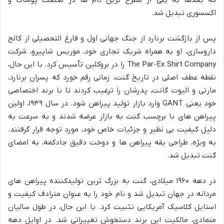
که بعدها به یکی از مطرح ترین نام ها در صنعت پوشاک و
اکسسوری تبدیل شد.
پس از بازگشت برنارد از جنگ جهانی اول و فارغ التحصیلی از کالج
داروسازی، او به همراه شریک تجاری خود، موریس شاپیرو، شرکت
The Par-Ex Shirt Company را در بروکلین تأسیس کرد. با این حال،
نقطه عطف اصلی در تاریخ گنت، زمانی رقم خورد که پسران برنارد،
مارتی و الیوت گانت، پدرشان را ترغیب کردند تا با برند اختصاصی
خود یعنی GANT وارد بازار تولید پیراهن شود. در سال ۱۹۴۹، اولین
پیراهن های با برچسب گنت به بازار عرضه شدند و به سرعت به
دلیل کیفیت بی نظیر و جزئیات خاص خود، مورد توجه قرار گرفتند.
به ویژه، طراحی یقه پیراهن ها و دوخت دقیق جادکمه، به امضای
گنت تبدیل شد.
در دهه ۱۹۶۰ میلادی، گنت به بزرگ ترین تولیدکننده پیراهن های
مردانه در جهان تبدیل شد و نام خود را به عنوان مترادف کیفیت و
استایل کلاسیک آمریکایی تثبیت کرد. با این حال، در طول سالیان
متمادی، مالکیت این برند دستخوش تغییراتی شد. در اوایل دهه