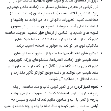
دوری از دماهای شدید و شوک های ناگهانی:
ساعت خود را از
قرار گرفتن در معرض دماهای بسیار بالا (مانند داخل خودروی
پارک شده زیر آفتاب شدید) یا بسیار پایین (مانند انجماد)
محافظت کنید. تغییرات ناگهانی دما می تواند به واشرها و
قطعات داخلی آسیب برساند. همچنین، ساعت را در معرض
ضربه های شدید یا افتادن از ارتفاع قرار ندهید. هرچند ساعت
های گنت از مواد با دوام ساخته شده اند، اما شوک های
مکانیکی قوی می توانند به موتور یا شیشه آسیب بزنند.
میدان های مغناطیسی:
ساعت را از مجاورت میدان های
مغناطیسی قوی (مانند آهنرباها، بلندگوهای بزرگ، تلویزیون
های قدیمی یا دستگاه های MRI) دور نگه دارید. میدان های
مغناطیسی می توانند بر دقت موتور کوارتز تأثیر بگذارند و
باعث اختلال در عملکرد آن شوند.
نحوه تمیز کردن:
برای تمیز کردن قاب و بند ساعت، از یک
پارچه نرم و مرطوب استفاده کنید. در صورت نیاز می توانید
پارچه را کمی با آب و صابون ملایم نمناک کنید و سپس به
آرامی ساعت را تمیز کرده و بلافاصله با یک پارچه خشک و تمیز،