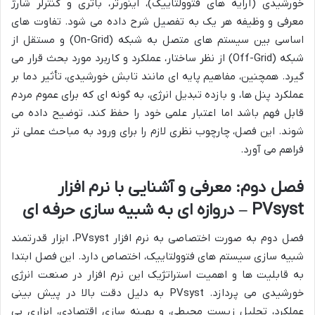
خورشیدی (آرایه های فتوولتاییک)، اینورتر، باتری و کنترلر شارژ
معرفی و وظیفه هر یک به تفصیل شرح داده می شود. تفاوت های
اساسی بین سیستم های متصل به شبکه (On-Grid) و مستقل از
شبکه (Off-Grid) از نظر ساختار، عملکرد و کاربرد مورد بحث قرار می
گیرد. همچنین، مفاهیم پایه ای مانند تابش خورشیدی، تأثیر دما بر
عملکرد پنل ها، و بازده تبدیل انرژی، به گونه ای که برای عموم مردم
قابل فهم باشد اما اعتبار علمی خود را حفظ کند، توضیح داده می
شوند. این فصل، چارچوب نظری لازم را برای ورود به مباحث عملی تر
فراهم می آورد.
فصل دوم: معرفی و آشنایی با نرم افزار
PVsyst – دروازه ای به شبیه سازی حرفه ای
فصل دوم به صورت اختصاصی به نرم افزار PVsyst، ابزار قدرتمند
شبیه سازی سیستم های فتوولتاییک، اختصاص دارد. این فصل ابتدا
به قابلیت ها و اهمیت استراتژیک این نرم افزار در صنعت انرژی
خورشیدی می پردازد. PVsyst به دلیل دقت بالا در پیش بینی
عملکرد، تحلیل زیست محیطی، و بهینه سازی اقتصادی، ابزاری بی