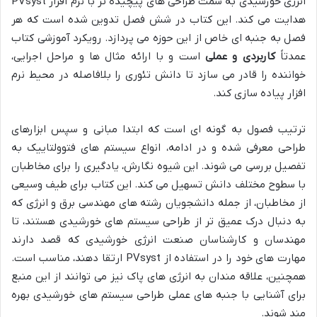
انرژی خورشیدی به سمت طراحی های پیچیده تر با نرم افزار PVsyst
هدایت می کند. این کتاب در شش فصل تدوین شده است که هر
فصل به جنبه ای خاص از این حوزه می پردازد. رویکرد آموزشی کتاب
عمدتاً
کاربردی و عملی
است و با ارائه مثال ها و مراحل اجرایی،
خواننده را قادر می سازد تا دانش تئوری را بلافاصله در محیط نرم
افزار پیاده سازی کند.
ترتیب فصول به گونه ای است که ابتدا مبانی و سپس ابزارهای
طراحی معرفی شده و در ادامه، انواع سیستم های فتوولتاییک به
تفصیل بررسی می شوند. این شیوه نگارش، یادگیری را برای مخاطبان
با سطوح مختلف دانش تسهیل می کند. این کتاب برای طیف وسیعی
از مخاطبان، از جمله دانشجویان رشته های مهندسی برق و انرژی که
به دنبال درک عمیق تر از طراحی سیستم های خورشیدی هستند، تا
مهندسان و کارشناسان صنعت انرژی خورشیدی که قصد دارند
مهارت های خود را در استفاده از PVsyst ارتقا دهند، مناسب است.
همچنین، علاقه مندان به انرژی های پاک نیز می توانند از این منبع
برای آشنایی با جنبه های عملی طراحی سیستم های خورشیدی بهره
مند شوند.