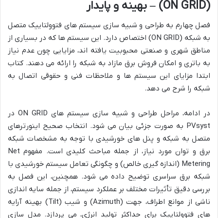
(ON GRID) – بهینه و پایدار
فصل چهارم به طراحی و شبیه سازی سیستم های فتوولتاییک متصل
به شبکه (ON GRID) اختصاص دارد. این سیستم ها که در بسیاری از
مناطق شهری و صنعتی محبوبیت یافته اند، مزایایی چون عدم نیاز
به باتری و امکان فروش برق مازاد به شبکه را ارائه می دهند. کتاب
ابتدا مزایای این سیستم ها و ملاحظات فنی و حقوقی اتصال به
شبکه را شرح می دهد.
در ادامه، مراحل طراحی و شبیه سازی سیستم های ON GRID در
PVsyst به صورت جزئی بیان می شود. انتخاب صحیح اینورترهای
متصل به شبکه و پنل های خورشیدی با توجه به مشخصات شبکه
برق و توان مورد نیاز، از جمله مباحث کلیدی است. مفهوم Net
Metering (اندازه گیری خالص) و چگونگی تعامل سیستم خورشیدی با
شبکه برق سراسری توضیح داده می شود. همچنین، این فصل به
بررسی دقیق تأثیرات مختلف بر عملکرد سیستم، از جمله سایه اندازی
ناشی از موانع اطراف، جهت (Azimuth) و شیب (Tilt) بهینه آرایه
های فتوولتاییک برای حداکثر تولید انرژی، می پردازد. مدل سازی