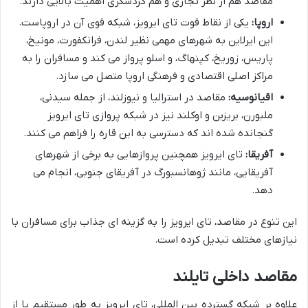
مقاصد هم از نظر تجاری و هم گردشگری اهمیت بالایی دارند.
اروپا:
یکی از نقاط قوت تای ایرویز، شبکه قوی آن در اروپاست.
این ایرلاین به شهرهای مهمی نظیر لندن، فرانکفورت، مونیخ،
پاریس، زوریخ، کپنهاگ، و اسلو پرواز می کند و مسافران را به
مراکز اصلی اقتصادی و فرهنگی اروپا متصل می سازد.
اقیانوسیه:
مقاصد در استرالیا و نیوزلند، از جمله سیدنی،
ملبورن، بریزبن و اوکلند نیز در شبکه پروازی تای ایرویز
گنجانده شده اند که دسترسی به این قاره را فراهم می کنند.
آفریقا:
تای ایرویز همچنین پروازهایی به برخی از شهرهای
آفریقایی، مانند ژوهانسبورگ در آفریقای جنوبی، انجام می
دهد.
این تنوع در مقاصد، تای ایرویز را به گزینه ای جذاب برای مسافران با
نیازهای مختلف تبدیل کرده است.
مقاصد داخلی تایلند
علاوه بر شبکه گسترده بین المللی، تای ایرویز به طور مستقیم یا از