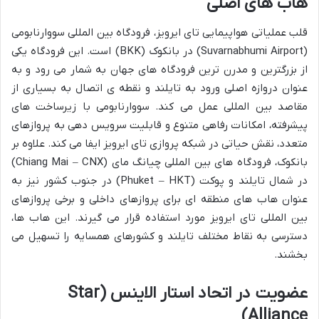
هاب های اصلی
قلب عملیاتی هواپیمایی تای ایرویز، فرودگاه بین المللی سووارنابومی
(Suvarnabhumi Airport) در بانکوک (BKK) است. این فرودگاه یکی
از بزرگترین و مدرن ترین فرودگاه های جهان به شمار می رود و به
عنوان دروازه اصلی ورود به تایلند و نقطه ی اتصال به بسیاری از
مقاصد بین المللی عمل می کند. سووارنابومی با زیرساخت های
پیشرفته، امکانات رفاهی متنوع و قابلیت سرویس دهی به پروازهای
متعدد، نقش حیاتی در شبکه پروازی تای ایرویز ایفا می کند. علاوه بر
بانکوک، فرودگاه های بین المللی چیانگ مای (Chiang Mai – CNX)
در شمال تایلند و پوکت (Phuket – HKT) در جنوب کشور نیز به
عنوان هاب های منطقه ای برای پروازهای داخلی و برخی پروازهای
بین المللی تای ایرویز مورد استفاده قرار می گیرند. این هاب ها،
دسترسی به نقاط مختلف تایلند و کشورهای همسایه را تسهیل می
بخشند.
عضویت در اتحاد استار الاینس (Star
Alliance)