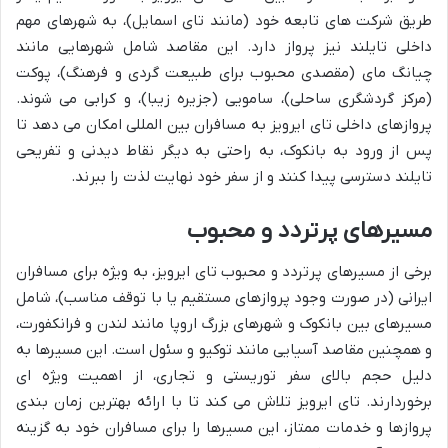
طریق شرکت های تابعه خود (مانند تای اسمایل)، به شهرهای مهم
داخلی تایلند نیز پرواز دارد. این مقاصد شامل شهرهایی مانند
چیانگ مای (مقصدی محبوب برای طبیعت گردی و فرهنگ)، پوکت
(مرکز گردشگری ساحلی)، سامویی (جزیره زیبا)، و کرابی می شوند.
پروازهای داخلی تای ایرویز به مسافران بین المللی امکان می دهد تا
پس از ورود به بانکوک، به راحتی به دیگر نقاط دیدنی و تفریحی
تایلند دسترسی پیدا کنند و از سفر خود نهایت لذت را ببرند.
مسیرهای پرتردد و محبوب
برخی از مسیرهای پرتردد و محبوب تای ایرویز، به ویژه برای مسافران
ایرانی (در صورت وجود پروازهای مستقیم یا با توقف مناسب)، شامل
مسیرهای بین بانکوک و شهرهای بزرگ اروپا مانند لندن و فرانکفورت،
و همچنین مقاصد آسیایی مانند توکیو و سئول است. این مسیرها به
دلیل حجم بالای سفر توریستی و تجاری، از اهمیت ویژه ای
برخوردارند. تای ایرویز تلاش می کند تا با ارائه بهترین زمان بندی
پروازها و خدمات ممتاز، این مسیرها را برای مسافران خود به گزینه