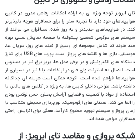
امکانات رفاهی و تکنولوژی در کابین
تای ایرویز توجه ویژه ای به ارائه امکانات رفاهی مدرن در کابین
هواپیماهای خود دارد تا تجربه سفر را برای مسافران هرچه دلپذیرتر
کند. در هواپیماهای جدیدتر و به روز شده، مسافران می توانند از
سیستم های سرگرمی شخصی پیشرفته با صفحه نمایش لمسی بهره
مند شوند که شامل مجموعه ای وسیع از فیلم های روز، سریال ها،
موسیقی، بازی ها و نقشه های پرواز است. پورت های USB برای شارژ
دستگاه های الکترونیکی و در برخی مدل ها، پریز برق نیز در دسترس
است. اتصال به اینترنت وای فای در ارتفاعات بالا نیز در بسیاری از
هواپیماها فراهم شده است، اگرچه ممکن است هزینه ای جداگانه
داشته باشد. طراحی داخلی کابین ها، به ویژه در کلاس های بالاتر، با
استفاده از مواد با کیفیت و فضایی آرامش بخش، حس لوکس بودن
را القا می کند. صندلی های ارگونومیک، نورپردازی محیطی متناسب با
زمان پرواز و سیستم تهویه مطبوع کارآمد، همگی برای افزایش راحتی
مسافران طراحی شده اند.
شبکه پروازی و مقاصد تای ایرویز: از