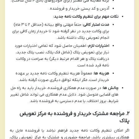
برگه معاینه فنی معتبر (برای خودروهای بالای ۴ سال ساخت).
آدرس و کد پستی خریدار و فروشنده.
نکات مهم برای تنظیم وکالت نامه جدید:
مدت اعتبار کافی:
حتماً مهلتی واقع بینانه (حداقل ۲ تا ۳ ماه)
برای وکالت جدید در نظر گرفته شود تا خریدار زمان کافی برای
انجام تعویض پلاک داشته باشد.
اختیارات لازم:
اطمینان حاصل شود که تمامی اختیارات مورد
نیاز برای تعویض پلاک (شامل فک پلاک، نصب پلاک جدید،
دریافت پلاک و هر اقدام مرتبط دیگر) به صراحت در وکالت
نامه قید شده است.
هزینه ها:
معمولاً هزینه تنظیم وکالت نامه جدید بر عهده
خریدار است، مگر اینکه توافق دیگری صورت گرفته باشد.
چالش ها:
در صورت عدم همکاری فروشنده، خریدار باید به راه حل
های قضایی متوسل شود. دلایل عدم همکاری می تواند شامل تغییر
شرایط، بروز اختلاف، یا عدم دسترسی به فروشنده باشد.
۲. مراجعه مشترک خریدار و فروشنده به مرکز تعویض
پلاک
اگر امکان تنظیم وکالت نامه جدید فراهم نباشد یا فروشنده مایل به
همکاری بیشتری باشد، مراجعه حضوری و مشترک به مرکز تعویض پلاک،