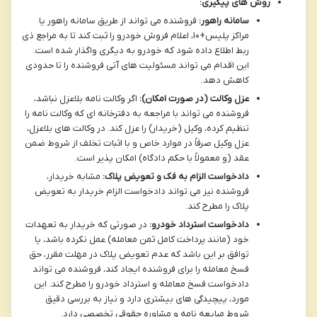
روش های پیگیری:
سامانه راهور:
فروشنده می تواند از طریق سامانه راهور یا
مراکز پلیس+۱۰،
اعلام فروش خودرو
را ثبت کند تا به مراجع ذی
ربط اطلاع داده شود که خودرو به دیگری واگذار شده است.
این اقدام می تواند مسئولیت های آتی فروشنده را تا حدودی
کاهش دهد.
عزل وکالت (در صورت امکان):
اگر وکالت نامه بلاعزل نباشد،
فروشنده می تواند با مراجعه به دفترخانه ای که وکالت نامه را
تنظیم کرده، وکیل (خریدار) را عزل کند. در وکالت های بلاعزل،
عزل وکیل صرفاً در موارد خاص و با اثبات تخلف از شروط ضمن
عقد (و معمولاً با حکم دادگاه) امکان پذیر است.
دادخواست الزام به فک و تعویض پلاک:
مشابه خریدار،
فروشنده نیز می تواند دادخواست الزام خریدار به تعویض
پلاک را مطرح کند.
دادخواست استرداد خودرو:
در صورتی که خریدار به تعهدات
خود (مانند پرداخت کامل ثمن معامله) عمل نکرده باشد، یا
توافق بر این باشد که عدم تعویض پلاک در مهلت مقرر، حق
فسخ معامله را برای فروشنده ایجاد کند، فروشنده می تواند
دادخواست فسخ معامله و استرداد خودرو را مطرح کند. این
مورد، پیچیدگی های بیشتری دارد و نیاز به بررسی دقیق
شروط مبایعه نامه و مشاوره حقوقی تخصصی دارد.