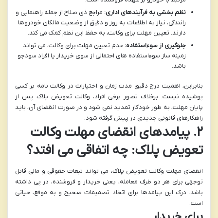
نظم بخشی به فرآیندهای اداری:
مراجع ذی صلاح از جمله راهنمایی و
رانندگی، نیاز به اطلاعات به روز و دقیق از وضعیت مالکان خودروها
دارند. تعیین مهلت برای وکالت، به حفظ این نظم کمک می کند.
جلوگیری از سوءاستفاده:
عدم تعیین مهلت برای وکالت، می تواند
زمینه ساز سوءاستفاده های احتمالی از سوی خریدار یا افراد سودجو
باشد.
بنابراین،
اهمیت درج دقیق مدت زمان و اختیارات در وکالت نامه
بر کسی
پوشیده نیست. برخلاف تصور برخی افراد، وکالت تعویض پلاک پس از
پایان مهلت، به طور خودکار تمدید نمی شود و در صورت انقضای آن، باید
راهکارهای قانونی جدیدی در پیش گرفته شود.
۲. پیامدهای انقضای مهلت وکالت
تعویض پلاک: چه اتفاقی می افتد؟
انقضای مهلت وکالت تعویض پلاک، می تواند تبعات حقوقی و مالی قابل
توجهی برای هر دو طرف معامله، یعنی خریدار و فروشنده، در پی داشته
باشد. درک این پیامدها برای اتخاذ تصمیمات صحیح و به موقع، حیاتی
است.
برای خریدار