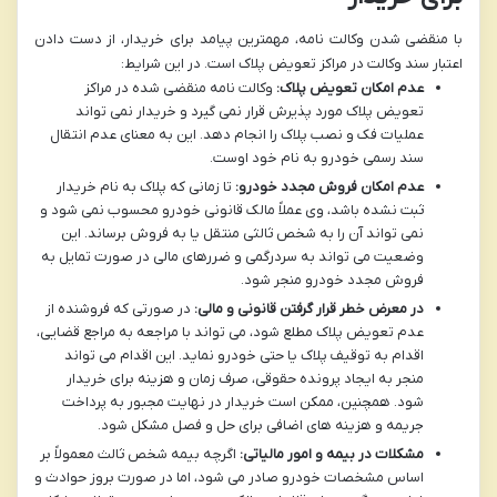
با منقضی شدن وکالت نامه، مهمترین پیامد برای خریدار، از دست دادن
اعتبار سند وکالت در مراکز تعویض پلاک است. در این شرایط:
عدم امکان تعویض پلاک:
وکالت نامه منقضی شده در مراکز
تعویض پلاک مورد پذیرش قرار نمی گیرد و خریدار نمی تواند
عملیات فک و نصب پلاک را انجام دهد. این به معنای عدم انتقال
سند رسمی خودرو به نام خود اوست.
عدم امکان فروش مجدد خودرو:
تا زمانی که پلاک به نام خریدار
ثبت نشده باشد، وی عملاً مالک قانونی خودرو محسوب نمی شود و
نمی تواند آن را به شخص ثالثی منتقل یا به فروش برساند. این
وضعیت می تواند به سردرگمی و ضررهای مالی در صورت تمایل به
فروش مجدد خودرو منجر شود.
در معرض خطر قرار گرفتن قانونی و مالی:
در صورتی که فروشنده از
عدم تعویض پلاک مطلع شود، می تواند با مراجعه به مراجع قضایی،
اقدام به توقیف پلاک یا حتی خودرو نماید. این اقدام می تواند
منجر به ایجاد پرونده حقوقی، صرف زمان و هزینه برای خریدار
شود. همچنین، ممکن است خریدار در نهایت مجبور به پرداخت
جریمه و هزینه های اضافی برای حل و فصل مشکل شود.
مشکلات در بیمه و امور مالیاتی:
اگرچه بیمه شخص ثالث معمولاً بر
اساس مشخصات خودرو صادر می شود، اما در صورت بروز حوادث و