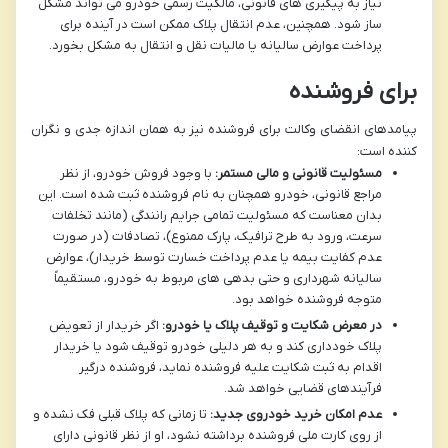
نیاز به پیگیری های قانونی، مالکیت رسمی خودرو می تواند مشکل
ساز شود. همچنین، عدم انتقال پلاک ممکن است در آینده برای
پرداخت عوارض سالیانه یا مالیات نقل و انتقال به مشکل بخورد.
برای فروشنده
پیامدهای انقضای وکالت برای فروشنده نیز به همان اندازه جدی و نگران
کننده است:
مسئولیت قانونی و مالی مستمر:
با وجود فروش خودرو، از نظر
مراجع قانونی، خودرو همچنان به نام فروشنده ثبت شده است. این
بدان معناست که مسئولیت تمامی جرایم رانندگی (مانند تخلفات
سرعت، ورود به طرح ترافیک، پارک ممنوع)، تصادفات (در صورت
عدم کفایت بیمه یا عدم پرداخت خسارت توسط خریدار)، عوارض
سالیانه شهرداری و حتی بدهی های مربوط به خودرو، مستقیماً
متوجه فروشنده خواهد بود.
در معرض شکایت و توقیف پلاک یا خودرو:
اگر خریدار از تعویض
پلاک خودداری کند و به هر دلیلی خودرو توقیف شود یا خریدار
اقدام به ثبت شکایت علیه فروشنده نماید، فروشنده درگیر
فرآیندهای قضایی خواهد شد.
عدم امکان خرید خودروی جدید:
تا زمانی که پلاک قبلی فک نشده و
از روی کارت ملی فروشنده برداشته نشود، او از نظر قانونی دارای