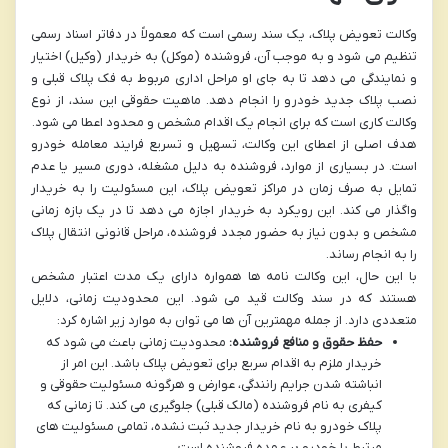
وکالت تعویض پلاک، یک سند رسمی است که معمولاً در دفاتر اسناد رسمی
تنظیم می شود و به موجب آن، فروشنده (موکل) به خریدار (وکیل) اختیار
و نمایندگی می دهد تا به جای او مراحل اداری مربوط به فک پلاک قبلی و
نصب پلاک جدید خودرو را انجام دهد. ماهیت حقوقی این سند، از نوع
وکالت کاری است که برای انجام یک اقدام مشخص و محدود اعطا می شود.
هدف اصلی از اعطای این وکالت، تسهیل و تسریع فرایند معامله خودرو
است. در بسیاری از موارد، فروشنده به دلیل مشغله، دوری مسیر یا عدم
تمایل به صرف زمان در مراکز تعویض پلاک، این مسئولیت را به خریدار
واگذار می کند. این رویکرد به خریدار اجازه می دهد تا در یک بازه زمانی
مشخص و بدون نیاز به حضور مجدد فروشنده، مراحل قانونی انتقال پلاک
را به انجام رساند.
با این حال، این وکالت نامه ها همواره دارای یک مدت اعتبار مشخص
هستند که در سند وکالت قید می شود. این محدودیت زمانی، دلایل
متعددی دارد. از جمله مهمترین آن ها می توان به موارد زیر اشاره کرد:
حفظ حقوق و منافع فروشنده:
محدودیت زمانی باعث می شود که
خریدار ملزم به اقدام سریع برای تعویض پلاک باشد. این امر از
انباشته شدن جرایم رانندگی، عوارض و هرگونه مسئولیت حقوقی و
کیفری به نام فروشنده (مالک قبلی) جلوگیری می کند. تا زمانی که
پلاک خودرو به نام خریدار جدید ثبت نشده، تمامی مسئولیت های
مرتبط با خودرو بر عهده فروشنده است.