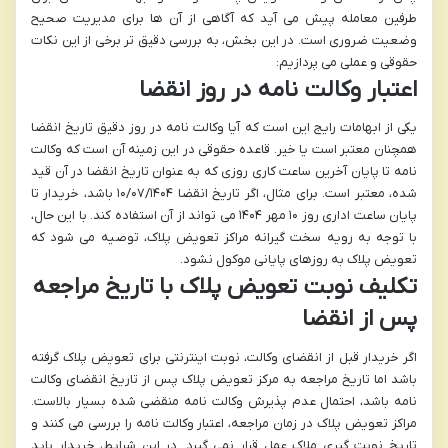
طرفین معامله پیش می آید که آگاهی از آن ها برای مدیریت صحیح
وضعیت ضروری است. در این بخش، به بررسی دقیق تر برخی از این نکات
حقوقی و عملی می پردازیم:
اعتبار وکالت نامه در روز انقضا
یکی از ابهامات رایج این است که آیا وکالت نامه در روز دقیق تاریخ انقضا
همچنان معتبر است یا خیر. قاعده حقوقی در این زمینه آن است که
وکالت
نامه تا پایان آخرین ساعت کاری روزی که به عنوان تاریخ انقضا در آن قید
شده، معتبر است
. برای مثال، اگر تاریخ انقضا ۱۰/۰۷/۱۴۰۴ باشد، خریدار تا
پایان ساعت اداری روز ۱۰ مهر ۱۴۰۴ می تواند از آن استفاده کند. با این حال،
با توجه به رویه سخت گیرانه مراکز تعویض پلاک، توصیه می شود که
تعویض پلاک به روزهای پایانی موکول نشود.
تکلیف نوبت تعویض پلاک با تاریخ مراجعه
پس از انقضا
اگر خریدار قبل از انقضای وکالت، نوبت اینترنتی برای تعویض پلاک گرفته
باشد اما تاریخ مراجعه به مرکز تعویض پلاک پس از تاریخ انقضای وکالت
نامه باشد،
احتمال عدم پذیرش وکالت نامه منقضی شده بسیار بالاست
.
مراکز تعویض پلاک در زمان مراجعه، اعتبار وکالت نامه را بررسی می کنند و
تاریخ نوبت گیری ملاک عمل قرار نمی گیرد. در این شرایط، خریدار باید