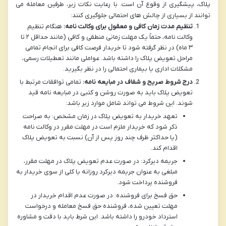
پلاک، پیشگیری از وقوع آن است. با رعایت نکات زیر، طرفین معامله می
توانند از بسیاری از چالش های احتمالی جلوگیری کنند:
تنظیم مدت زمان کافی و معقول برای وکالت نامه:
هنگام تنظیم
وکالت نامه، حتماً یک مهلت زمانی منطقی و کافی (مانند حداقل ۲ تا
۳ ماه) در نظر گرفته شود تا خریدار فرصت کافی برای انجام تمامی
مراحل تعویض پلاک را داشته باشد. عواملی مانند تعطیلات رسمی،
مشکلات اداری یا بیماری احتمالی را در نظر بگیرید.
درج شروط صریح و شفاف در مبایعه نامه:
تمامی توافقات مرتبط با
تعویض پلاک باید به صورت روشن و کتبی در مبایعه نامه قید
شوند. این شروط می تواند شامل موارد زیر باشد:
تعهد خریدار به تعویض پلاک در زمان مشخص:
به صراحت
ذکر شود که خریدار ملزم است در مهلت مقرر در وکالت نامه
(یا حداکثر ظرف چند روز پس از آن) نسبت به تعویض پلاک
اقدام کند.
جریمه دیرکرد:
در صورت عدم تعویض پلاک در مهلت مقرر،
مبلغی به عنوان جریمه دیرکرد روزانه یا کلی از سوی خریدار به
فروشنده پرداخت شود.
حق فسخ برای فروشنده:
در صورت عدم اقدام خریدار در
مهلت تعیین شده، فروشنده حق فسخ معامله و درخواست
استرداد خودرو را داشته باشد. این شرط باید با دقت و مشاوره