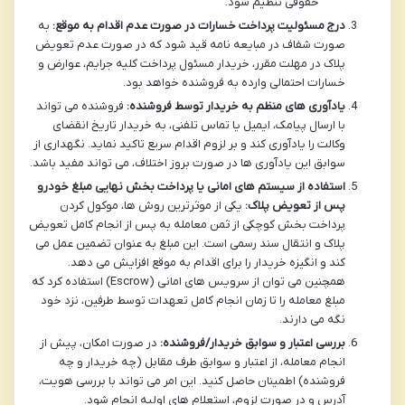
حقوقی تنظیم شود.
درج مسئولیت پرداخت خسارات در صورت عدم اقدام به موقع:
به
صورت شفاف در مبایعه نامه قید شود که در صورت عدم تعویض
پلاک در مهلت مقرر، خریدار مسئول پرداخت کلیه جرایم، عوارض و
خسارات احتمالی وارده به فروشنده خواهد بود.
یادآوری های منظم به خریدار توسط فروشنده:
فروشنده می تواند
با ارسال پیامک، ایمیل یا تماس تلفنی، به خریدار تاریخ انقضای
وکالت را یادآوری کند و بر لزوم اقدام سریع تاکید نماید. نگهداری از
سوابق این یادآوری ها در صورت بروز اختلاف، می تواند مفید باشد.
استفاده از سیستم های امانی یا پرداخت بخش نهایی مبلغ خودرو
پس از تعویض پلاک:
یکی از موثرترین روش ها، موکول کردن
پرداخت بخش کوچکی از ثمن معامله به پس از انجام کامل تعویض
پلاک و انتقال سند رسمی است. این مبلغ به عنوان تضمین عمل می
کند و انگیزه خریدار را برای اقدام به موقع افزایش می دهد.
همچنین می توان از سرویس های امانی (Escrow) استفاده کرد که
مبلغ معامله را تا زمان انجام کامل تعهدات توسط طرفین، نزد خود
نگه می دارند.
بررسی اعتبار و سوابق خریدار/فروشنده:
در صورت امکان، پیش از
انجام معامله، از اعتبار و سوابق طرف مقابل (چه خریدار و چه
فروشنده) اطمینان حاصل کنید. این امر می تواند با بررسی هویت،
آدرس و در صورت لزوم، استعلام های اولیه انجام شود.