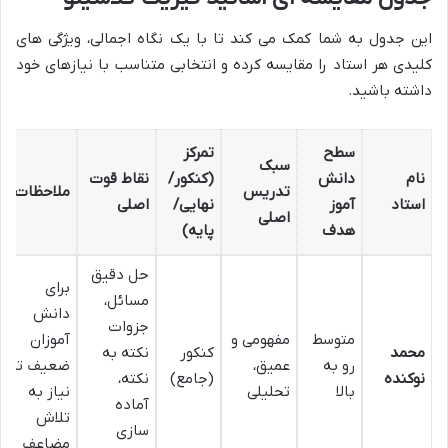
این جدول به شما کمک می کند تا با یک نگاه اجمالی، ویژگی های
کلیدی هر استاد را مقایسه کرده و انتخابی متناسب با نیازهای خود
داشته باشید.
سطح
تمرکز
سبک
نام
دانش
(کنکور/
نقاط قوت
تدریس
ملاحظات
استاد
آموز
نهایی/
اصلی
اصلی
هدف
پایه)
حل دقیق
برای
مسائل،
دانش
جزوات
متوسط
مفهومی و
آموزان
محمد
کنکور
نکته به
رو به
عمیق،
ضعیف تر
نوکنده
(جامع)
نکته،
بالا
تحلیلی
نیاز به
آماده
تلاش
سازی
مضاعف