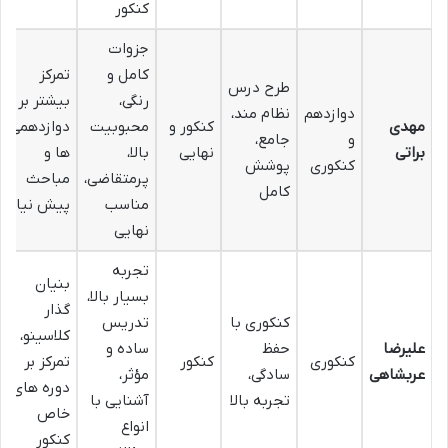
کنکور
جزوات
کامل و
تمرکز
طرح درس
رنگی،
بیشتر بر
دوازدهم
نظام مند،
مهدی
کنکور و
محبوبیت
دوازدهمی
و
جامع،
براتی
نهایی
بالا،
ها و
کنکوری
پوشش
پرمتقاضی،
مباحث
کامل
مناسب
پیش نیاز
نهایی
تجربه
بنیان
بسیار بالا،
گذار
کنکوری با
تدریس
کلاسینو،
علیرضا
حفظ
ساده و
کنکوری
کنکور
تمرکز بر
عربشاهی
سادگی،
مؤثر،
دوره های
تجربه بالا
آشنایی با
خاص
انواع
کنکور