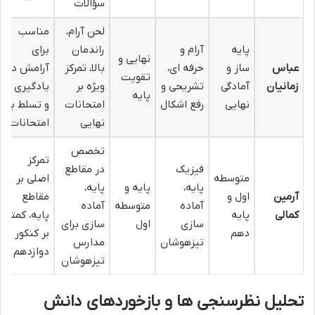
سؤالات
لحن آرام،
مناسب
پایه
آرام و
راندمان
برای
نهایی و
عباس
ساز و
حرفه ای،
بالا، تمرکز
آرامش در
تقویت
زمانیان
آمادگی
تشریحی و
ویژه بر
یادگیری
پایه
نهایی
رفع اشکال
امتحانات
و تسلط بر
نهایی
امتحانات
تخصص
تمرکز
فیزیک
در مقاطع
متوسطه
اصلی بر
پایه،
پایه و
پایه،
آرمین
اول و
مقاطع
آماده
متوسطه
آماده
کمالی
پایه
پایه، کمتر
سازی
اول
سازی برای
دهم
بر کنکور
تیزهوشان
مدارس
دوازدهم
تیزهوشان
تحلیل نظرسنجی ها و بازخوردهای دانش