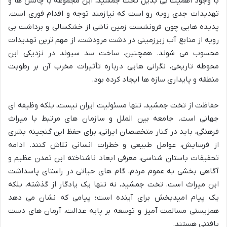
با وجود اهمیت بی بدیل تخت جمشید، این مجموعه با چالش ها و
تهدیدات جدی روبه رو است که نیازمند توجه و اقدام فوری است.
پدیده هایی چون فرونشست زمین ناشی از خشکسالی و برداشت بی
رویه از منابع آب زیرزمینی در دشت مرودشت، از مهم ترین تهدیدات
محسوب می شوند. همچنین، ساخت سد سیوند در نزدیکی این
محوطه تاریخی، نگرانی هایی درباره تأثیرات مخرب آن بر رطوبت
منطقه و پایداری سازه ها ایجاد کرده بود.
حفاظت از تخت جمشید، تنها مسئولیت ایران نیست، بلکه وظیفه ای
جهانی است. جامعه بین الملل و سازمان های مرتبط با میراث
فرهنگی، باید در کنار متخصصان ایرانی، برای حفظ این گنجینه بشری
از فرسایش، عوامل طبیعی و خطرات انسانی تلاش کنند. ادامه
تحقیقات باستان شناسی، معرفی ابعاد ناشناخته این تمدن عظیم و
آگاهی بخشی به عموم مردم، گام های حیاتی در راستای پاسداشت
این میراث است. تخت جمشید، نه تنها یک یادگار از گذشته، بلکه
یک پیام امیدبخش برای آینده است؛ پیامی که نشان می دهد
همزیستی مسالمت آمیز و توسعه بر پایه عدالت، آرمان های دست
یافتنی هستند.