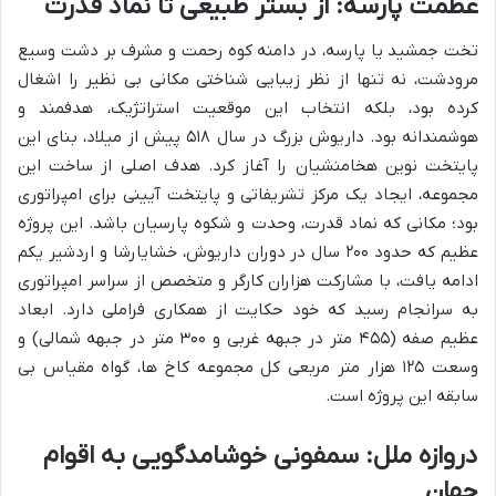
عظمت پارسه: از بستر طبیعی تا نماد قدرت
تخت جمشید یا پارسه، در دامنه کوه رحمت و مشرف بر دشت وسیع
مرودشت، نه تنها از نظر زیبایی شناختی مکانی بی نظیر را اشغال
کرده بود، بلکه انتخاب این موقعیت استراتژیک، هدفمند و
هوشمندانه بود. داریوش بزرگ در سال ۵۱۸ پیش از میلاد، بنای این
پایتخت نوین هخامنشیان را آغاز کرد. هدف اصلی از ساخت این
مجموعه، ایجاد یک مرکز تشریفاتی و پایتخت آیینی برای امپراتوری
بود؛ مکانی که نماد قدرت، وحدت و شکوه پارسیان باشد. این پروژه
عظیم که حدود ۲۰۰ سال در دوران داریوش، خشایارشا و اردشیر یکم
ادامه یافت، با مشارکت هزاران کارگر و متخصص از سراسر امپراتوری
به سرانجام رسید که خود حکایت از همکاری فراملی دارد. ابعاد
عظیم صفه (۴۵۵ متر در جبهه غربی و ۳۰۰ متر در جبهه شمالی) و
وسعت ۱۲۵ هزار متر مربعی کل مجموعه کاخ ها، گواه مقیاس بی
سابقه این پروژه است.
دروازه ملل: سمفونی خوشامدگویی به اقوام
جهان