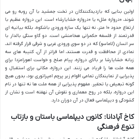
اولین بنایی که بازدیدکنندگان در تخت جمشید با آن روبه رو می
شوند، «دروازه ملل» یا «دروازه خشایارشا» است. این دروازه عظیم با
ارتفاع حدود ۱۰ متر، نه تنها یک سازه ورودی باشکوه، بلکه بیانیه ای
قدرتمند از فلسفه حکمرانی هخامنشی است. دو گاو سنگی بالدار با
سر انسان (لاماسو) که در دو سوی ورودی غربی و شرقی قرار گرفته اند،
نمادی از محافظت و قدرت هستند، اما فراتر از آن، کتیبه های سه
زبانه خشایارشا بر بالای دروازه، پیام صلح و خواست اهورامزدا برای
همه ملت ها را فریاد می زنند. این دروازه، مکانی برای استقبال و
پذیرایی از نمایندگان تمامی اقوام زیر پرچم امپراتوری بود، بدون هیچ
گونه تبعیض یا تحقیر. مفهوم پذیرایی از همه ملت ها نه تنها در نام
این دروازه، بلکه در روح معماری و نقوش آن نهفته است و نشان از
گشودگی و دیپلماسی فعال در آن دوران دارد.
کاخ آپادانا: کانون دیپلماسی باستان و بازتاب
تنوع فرهنگی