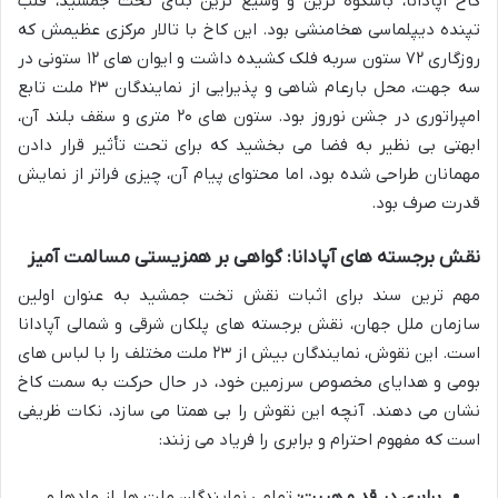
کاخ آپادانا، باشکوه ترین و وسیع ترین بنای تخت جمشید، قلب
تپنده دیپلماسی هخامنشی بود. این کاخ با تالار مرکزی عظیمش که
روزگاری ۷۲ ستون سربه فلک کشیده داشت و ایوان های ۱۲ ستونی در
سه جهت، محل بارعام شاهی و پذیرایی از نمایندگان ۲۳ ملت تابع
امپراتوری در جشن نوروز بود. ستون های ۲۰ متری و سقف بلند آن،
ابهتی بی نظیر به فضا می بخشید که برای تحت تأثیر قرار دادن
مهمانان طراحی شده بود، اما محتوای پیام آن، چیزی فراتر از نمایش
قدرت صرف بود.
نقش برجسته های آپادانا: گواهی بر همزیستی مسالمت آمیز
مهم ترین سند برای اثبات نقش تخت جمشید به عنوان اولین
سازمان ملل جهان، نقش برجسته های پلکان شرقی و شمالی آپادانا
است. این نقوش، نمایندگان بیش از ۲۳ ملت مختلف را با لباس های
بومی و هدایای مخصوص سرزمین خود، در حال حرکت به سمت کاخ
نشان می دهند. آنچه این نقوش را بی همتا می سازد، نکات ظریفی
است که مفهوم احترام و برابری را فریاد می زنند:
برابری در قد و هیبت:
تمامی نمایندگان ملت ها، از مادها و