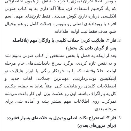
بنویس. اصلاً نگران تمیزی یا جزئیات نباش. از همون اختصاراتی
که یاد گرفتیم استفاده کن. مثلاً اگه داری به یه کتاب صوتی
انگلیسی درباره تاریخ گوش می‌دی، فقط تاریخ‌های مهم، اسم
افراد یا رویدادهای اصلی رو بنویس. جملات کامل رو هم بیخیال
شو. هدف فقط ثبت اولیه اطلاعاته.
فاز ۲: هایلایت کردن جملات کلیدی یا واژگان مهم (بلافاصله
پس از گوش دادن یک بخش)
بعد از اینکه یه فصل یا بخش مشخص از کتاب صوتی تموم شد
و یه نفس تازه کردی، برگرد سراغ یادداشت‌های خام مرحله
اولت. حالا وقتشه که با یه خودکار رنگی یا ابزار هایلایت تو
اپلیکیشن نوت‌برداریت، مهم‌ترین جملات، لغات جدید و
اصطلاحات کلیدی رو هایلایت کنی. مثلاً شاید یه جمله، چکیده
کل یه پاراگراف باشه، اون رو علامت بزن. این کار باعث می‌شه
تمرکزت روی اطلاعات مهم بیشتر بشه و آماده شی برای
مرحله بعدی.
فاز ۳: استخراج نکات اصلی و تبدیل به خلاصه‌ای بسیار فشرده
(برای مرورهای بعدی)