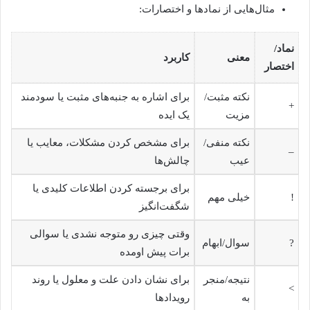
مثال‌هایی از نمادها و اختصارات:
نماد/
معنی
کاربرد
اختصار
نکته مثبت/
برای اشاره به جنبه‌های مثبت یا سودمند
+
مزیت
یک ایده
نکته منفی/
برای مشخص کردن مشکلات، معایب یا
–
عیب
چالش‌ها
برای برجسته کردن اطلاعات کلیدی یا
!
خیلی مهم
شگفت‌انگیز
وقتی چیزی رو متوجه نشدی یا سوالی
?
سوال/ابهام
برات پیش اومده
نتیجه/منجر
برای نشان دادن علت و معلول یا روند
>
به
رویدادها