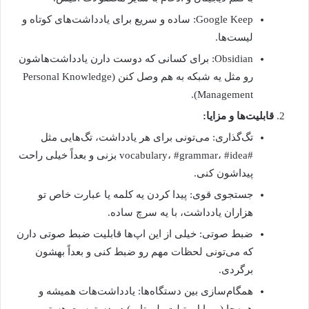
Google Keep: ساده و سریع برای یادداشت‌های کوتاه و
لیست‌ها.
Obsidian: برای کسانی که دوست دارن یادداشت‌هاشون
رو مثل یه شبکه به هم وصل کنن (Personal Knowledge
Management).
قابلیت‌ها و مزایا:
تگ‌گذاری: می‌تونی برای هر یادداشت، تگ‌هایی مثل
#vocabulary، #grammar، #idea بزنی و بعداً خیلی راحت
پیداشون کنی.
جستجوی قوی: پیدا کردن یه کلمه یا عبارت خاص تو
هزاران یادداشت، با یه سرچ ساده.
ضبط صوتی: خیلی از این اپ‌ها قابلیت ضبط صوتی دارن
که می‌تونی لحظات مهم رو ضبط کنی و بعداً بهشون
برگردی.
همگام‌سازی بین دستگاه‌ها: یادداشت‌هات همیشه و
همه‌جا (موبایل، تبلت، لپ‌تاپ) در دسترست هستن.