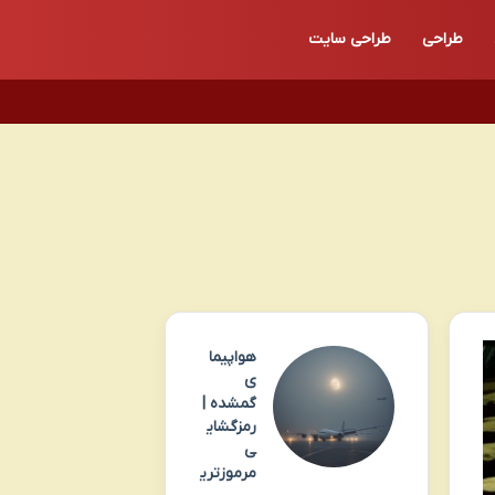
طراحی
طراحی سایت
هواپیما
ی
گمشده |
رمزگشای
ی
مرموزتری