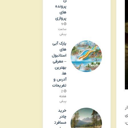
ن
پرونده
های
پروازی
9
ساعت
پیش
پارک آبی
های
استانبول
– معرفی
بهترین
ها،
آدرس و
تفریحات
2
هفته
پیش
ر
خرید
ی
چادر
،
مسافرت