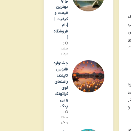
ی با
بهترین
قیمت و
ک
کیفیت |
ی
[نام
فروشگاه
ن
]
ی
3
ت
هفته
پیش
جشنواره
فانوس
تایلند:
راهنمای
ه
لوی
ی
کراتونگ
ی در
و یی
پنگ
و
3
هفته
پیش
ی