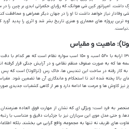
گ داشت. امپراتور کین شی هوانگ، که رؤیای حکمرانی ابدی بر چین را در س
ی وفادار نیاز خواهد داشت تا او را در جهان دیگر همراهی و محافظت کند
کوه ترین پروژه های معماری و هنری تاریخ بشر شد و اثری را پدید آورد ک
دنیاست.
ارتش سفالین شامل بیش از ۸۰۰۰ سرباز، ۱۳۰ ارابه با ۵۲۰ اسب، و ۱۵۰ اسب سواره نظام است که هر کدام با دق
ه ها که به صورت صفوف منظم نظامی و در آرایش جنگی قرار گرفته اند
 به کار رفته در ساخت این تندیس ها، خاک رس (تراکوتا) است که پس ا
ای بالا پخته شده اند تا استحکام و ماندگاری آن ها تضمین شود. مقیا
وز نیز کاوش ها و مرمت ها ادامه دارد و هر از گاهی کشفیات جدیدی صور
 منحصر به فرد است؛ ویژگی ای که نشان از مهارت فوق العاده هنرمندان 
دها، و حتی مدل موی این سربازان نیز با جزئیات دقیق و متناسب با رتبه 
اوت های ظریف نه تنها به مجموعه، واقع گرایی می بخشند، بلکه اطلاعا