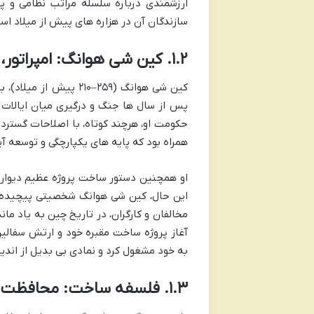
ارزشمندی درباره سلسله مراتب نظامی و 
سازندگان آن در هزاره های پیش از میلاد اس
۱.۲. کین شی هوانگ: امپراتور، بنیانگذار و خالق
کین شی هوانگ (۲۵۹–۲۱۰
پس از سال ها جنگ و درگیری میان ایالات 
حکومت او، هرچند کوتاه، با اصلاحات گسترده 
همراه بود که پایه های یکپارچگی و توسعه آین
او همچنین دستور ساخت پروژه عظیم دیوار چی
این حال، کین شی هوانگ شخصیتی پیچیده بو
مخالفان و کارگران، در تاریخ چین به یاد ما
به خود مشغول کرد و نمادی بی بدیل از اندیش
۱.۳. فلسفه ساخت: محافظت در زندگی پس از مرگ