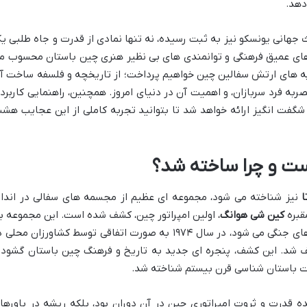
دهد.
ث جهانی یونسکو نیز به ثبت رسیده، نه تنها نمادی از قدرت و جاه طلبی ی
ورهای عمیق فرهنگی و توانمندی های بی نظیر هنری چین باستان محسوب م
نبه های ارتش سفالین چین خواهیم پرداخت؛ از تاریخچه و فلسفه ساخت آ
به فرد سربازان، و اهمیت آن در دنیای امروز. همچنین، راهنمایی کاربرد
 شگفت انگیز ارائه خواهد شد تا بتوانید تجربه کاملی از این عجایب هش
ا
نیز شناخته می شود، مجموعه ای عظیم از مجسمه های سفالی در انداز
قبره
کین شی هوانگ
، اولین امپراتور چین، کشف شده است. این مجموعه ب
بدیل، که شامل هزاران سرباز، اسب، و ارابه های جنگی می شود، در سال ۱۹۷۴ به صورت اتفاقی توسط کشاورزان محل
ف شد. این کشف، پنجره ای جدید به تاریخ و فرهنگ چین باستان گشود 
فات باستان شناسی قرن بیستم شناخته شد.
قدرت و ثروت امپراتوری چین در آن دوران بود، بلکه ریشه در باورها