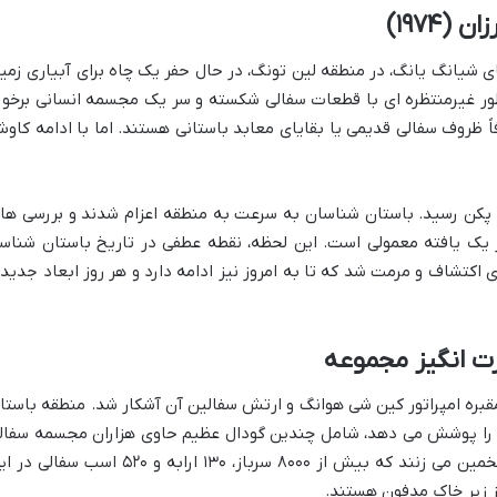
ن در روستای شیانگ یانگ، در منطقه لین تونگ، در حال حفر یک چاه برای آبیاری زمی
طور غیرمنتظره ای با قطعات سفالی شکسته و سر یک مجسمه انسانی برخور
اً ظروف سفالی قدیمی یا بقایای معابد باستانی هستند. اما با ادامه کاو
کن رسید. باستان شناسان به سرعت به منطقه اعزام شدند و بررسی ها
ز یک یافته معمولی است. این لحظه، نقطه عطفی در تاریخ باستان شناس
ی اکتشاف و مرمت شد که تا به امروز نیز ادامه دارد و هر روز ابعاد جدید
مقبره امپراتور کین شی هوانگ و ارتش سفالین آن آشکار شد. منطقه باستا
 بالغ بر ۹۸ کیلومتر مربع را پوشش می دهد، شامل چندین گودال عظیم حاوی هزاران مجسمه سفا
سرباز، اسب و ارابه است. باستان شناسان تخمین می زنند که بیش از ۸۰۰۰ سرباز، ۱۳۰ ارابه و ۵۲۰ اسب سفا
ز زیر خاک مدفون هستند.