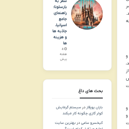
سفر به
ر
بارسلونا:
راهنمای
.
جامع
ه
اسپانیا،
جاذبه ها
و هزینه
ها
4
هفته
ت و
پیش
،
ز
س
ت
بحث های داغ
باران پورقاز
در
سیستم گرمایش
و
کولر گازی چگونه کار میکند
و
ت
کیخسرو ساعی
در
بهترین سایت
اجاره جرثقیل کدام است؟