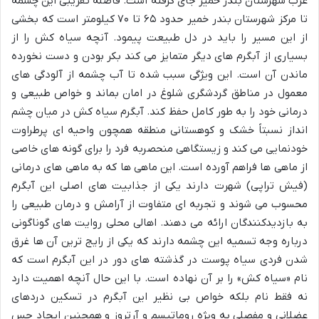
غرب شهرستان بندر خمیر جای گرفته است. فاصله تقریبی این چشمه
تا مرکز شهرستان بندر خمیر حدود ۶۵ تا ۷۰ کیلومتر است که بخشی
از این مسیر را باید در دل طبیعت پیمود. آنچه سیاه کش را از
بسیاری از آبگرم های دیگر متمایز می کند بکر بودن و دست نخورده
ماندن آن است. این ویژگی سبب شده تا آب چشمه از آلودگی های
معمول در مناطق گردشگری شلوغ در امان بماند و خواص طبیعی و
درمانی خود را به طور کامل حفظ کند. آبگرم سیاه کش در میان چشم
انداز نسبتاً خشک و کوهستانی منطقه همچون واحیه ای پرطراوت
خودنمایی می کند و زیستگاهی منحصربه فرد را برای گونه های خاصی
از ماهی ها فراهم آورده است. این ماهی ها که به ماهی های درمانی
(فیش تراپی) شهرت دارند یکی از جذابیت های اصلی این آبگرم
محسوب می شوند و تجربه ای متفاوت از آرامش و درمان طبیعی را
به بازدیدکنندگان ارائه می دهند. اهالی محلی روایت های گوناگونی
درباره وجه تسمیه این چشمه دارند که یکی از رایج ترین آن ها غرق
شدن فردی سیاه پوست در گذشته های دور در این آبگرم است که
نام «سیاه کش» را بر آن نهاده است. با این حال آنچه اهمیت دارد
نه فقط نام بلکه خواص بی نظیر این آبگرم در تسکین دردهای
عضلانی و مفصلی به ویژه روماتیسم و آرتروز و همچنین ایجاد حس