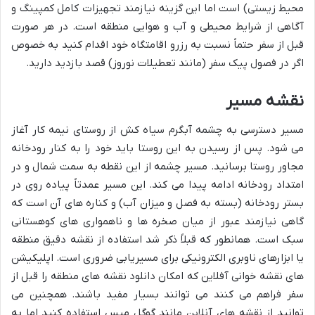
محیط زیستی) است اما این گزینه نیازمند تجهیزات کامل کمپینگ و
آگاهی از شرایط محیطی و آب و هوایی منطقه است. در هر صورت
قبل از سفر حتماً نسبت به رزرو اقامتگاه خود اقدام کنید به خصوص
اگر در فصول پیک سفر (مانند تعطیلات نوروز) قصد بازدید دارید.
نقشه مسیر
مسیر دسترسی به چشمه آبگرم سیاه کش از روستای نیمه کار آغاز
می شود. پس از رسیدن به این روستا باید خود را به کنار رودخانه
مجاور روستا برسانید. مسیر چشمه از این نقطه به سمت شمال و در
امتداد رودخانه ادامه پیدا می کند. این مسیر عمدتاً پیاده روی در
بستر رودخانه (بسته به فصل و میزان آب) و کناره های آن است که
گاهی نیازمند عبور از میان صخره ها و ناهمواری های کوهستانی
سبک است. همانطور که قبلاً ذکر شد استفاده از نقشه دقیق منطقه
یا ابزارهای ناوبری الکترونیکی برای مسیریابی ضروری است. اپلیکیشن
های نقشه خوانی آفلاین که امکان دانلود نقشه های منطقه را قبل از
سفر فراهم می کنند می توانند بسیار مفید باشند. همچنین می
توانید از نقشه های آنلاین مانند گوگل مپس استفاده کنید اما به