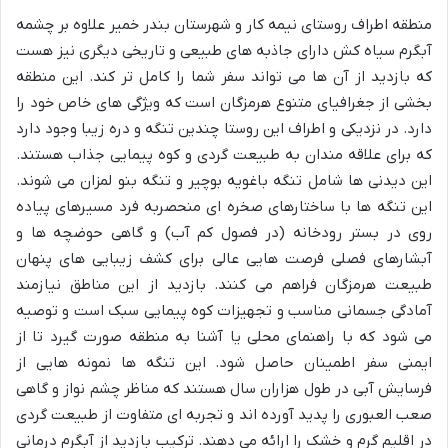
منطقه اطراف روستای نیمه کار و شهرستان بندر خمیر علاوه بر چشمه
آبگرم سیاه کش دارای جاذبه های طبیعی و تاریخی دیگری نیز هست
که بازدید از آن ها می تواند سفر شما را کامل تر کند. این منطقه
بخشی از جغرافیای متنوع هرمزگان است که ویژگی های خاص خود را
دارد. در نزدیکی و اطراف این روستا چندین تنگه و دره زیبا وجود دارد
که برای علاقه مندان به طبیعت گردی و کوه پیمایی جذاب هستند.
این دیدنی ها شامل تنگه باغویه بوچیر و تنگه بنو لمزان می شوند.
این تنگه ها با ساختارهای صخره ای منحصربه فرد مسیرهای پیاده
روی در بستر رودخانه (در فصول کم آب) و گاهی حوضچه ها و
آبشارهای فصلی فرصت هایی عالی برای کشف زیبایی های پنهان
طبیعت هرمزگان فراهم می کنند. بازدید از این مناطق نیازمند
آمادگی جسمانی مناسب و تجهیزات کوه پیمایی سبک است و توصیه
می شود که با راهنمای محلی یا آشنا به منطقه صورت گیرد تا از
ایمنی سفر اطمینان حاصل شود. این تنگه ها نمونه هایی از
فرسایش آبی در طول هزاران سال هستند که مناظر چشم نواز و گاهی
صعب العبوری را پدید آورده اند و تجربه ای متفاوت از طبیعت گردی
در اقلیم گرم و خشک را ارائه می دهند. ترکیب بازدید از آبگرم درمانی