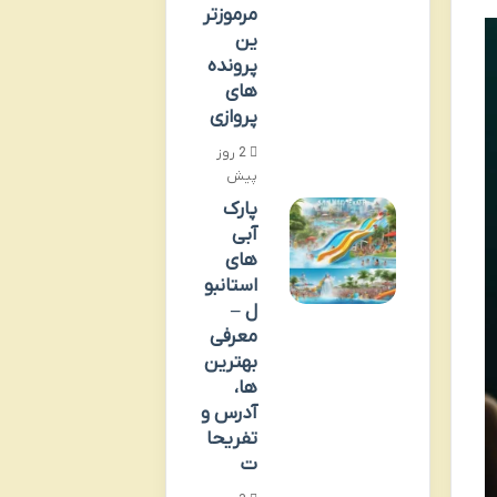
مرموزتر
ین
پرونده
های
پروازی
2 روز
پیش
پارک
آبی
های
استانبو
ل –
معرفی
بهترین
ها،
آدرس و
تفریحا
ت