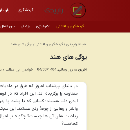
گردشگری
بارسلو
گردشگری و اقامتی
تکنولوژی
پزشکی
بین الملل
مجله راپیدی
/
گردشگری و اقامتی
/
یوگی های هند
یوگی های هند
آخرین به روز رسانی: 04/03/1404
خواندن این مطلب 7 دقیقه زمان میبرد
در دنیای پرشتاب امروز که غرق در مادیات
متفاوت را برگزیده اند. این افراد که در ف
ابدی دنیا هستند؛ کسانی که با پشت پا ز
والاتر و رهایی از چرخهٔ رنج هستند. این سب
ریاضت های آن ها چیست؟ چگونه بر امیال 
کجاست؟