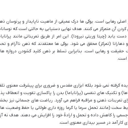
ر اصلی رهایی است. یوگی ها درک عمیقی از ماهیت ناپایدار و پرنوسان ذه
رام کردن آن متمرکز می کنند. هدف نهایی دستیابی به حالتی است که نوسانا
یابد (چیتا وریتی نیرودا). این امر از طریق تمریناتی مانند پرانایام
 دهارانا (تمرکز) محقق می شود. یوگی ها معتقدند که ذهن ناآرام و تح
رک حقیقت و رهایی است. بنابراین تسلط بر ذهن کلید گشودن دروازه ها
 است.
دیده گرفته نمی شود بلکه ابزاری مقدس و ضروری برای پیشرفت معنوی تلق
ها) و تکنیک های تنفسی (پرانایاما) بدن را پاکسازی تقویت و انعطاف پذی
ای تمرینات ذهنی و مراقبه فراهم می آورد. ریاضت های جسمانی نیز بخش
رایط سخت (مانند تحمل سرما یا گرما روزه داری طولانی یا حفظ وضعیت ها
جسمی را کاهش داده و تحمل و ارادهٔ خود را افزایش می دهند. هدف نه آزا
ای کارآمد در مسیر بیداری معنوی است.