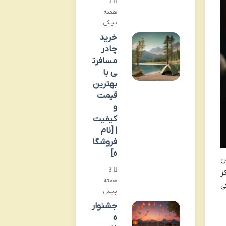
3
هفته
پیش
خرید
چادر
مسافرت
ی با
بهترین
قیمت
و
کیفیت
| [نام
فروشگا
ه]
ن
3
ز
هفته
ی
پیش
جشنوار
ه