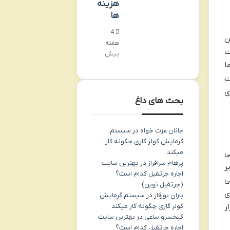
هزینه
ها
4
ن
هفته
ت
پیش
ا
ت
ی
بحث های داغ
جانان عزت خواه
در
سیستم
گرمایش کولر گازی چگونه کار
میکند
ی
پرهام سرافراز
در
بهترین سایت
ر
اجاره جرثقیل کدام است؟
ی
(جرثقیل نوین)
ی
باران پورقاز
در
سیستم گرمایش
کولر گازی چگونه کار میکند
ر
کیخسرو ساعی
در
بهترین سایت
اجاره جرثقیل کدام است؟