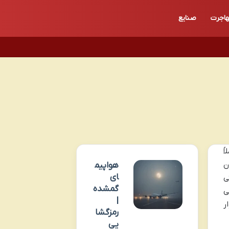
اجرت
صنایع
ً
ن
هواپیم
ای
ی
گمشده
ی
|
ر
رمزگشا
یی