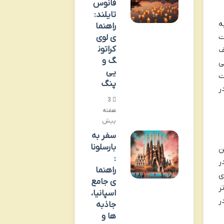
فانوس
تایلند:
ه
راهنما
ت
ی لوی
کراتون
ف
گ و
ی
یی
ت
پنگ
ر
3
هفته
پیش
سفر به
بارسلونا
ن
:
ر
راهنما
ای
ی جامع
ر
اسپانیا،
ر
جاذبه
ها و