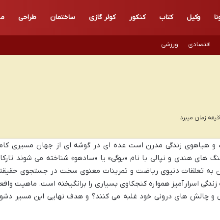
نا
وکیل
کتاب
کنکور
کولر گازی
ساختمان
طراحی
مه
اقتصادی
ورزشی
 و هیاهوی زندگی مدرن است عده ای در گوشه ای از جهان مسیری کاملا
رهنگ های هندی و نپالی با نام «یوگی» یا «سادهو» شناخته می شوند تارکا
دن به تعلقات دنیوی ریاضت و تمرینات معنوی سخت در جستجوی حقیقت
ک زندگی اسرارآمیز همواره کنجکاوی بسیاری را برانگیخته است. ماهیت واقع
و چالش های درونی خود غلبه می کنند؟ و هدف نهایی این مسیر دشوا