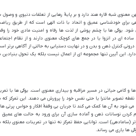
معنوی شبه قاره هند دارد و بر پایهٔ رهایی از تعلقات دنیوی و وصول ب
ی برای خودشناسی عمیق و اتحاد با ذات الهی است که از طریق ریاض
ی شود. یوگی ها با چشم پوشی از لذت ها رفاه و امنیت مادی خود را وق
ساده ای در انزوا یا در جمع های کوچک معنوی دارند و از نظام اجتماع
ونی کنترل ذهن و بدن و در نهایت دستیابی به حالتی از آگاهی برتر اس
ارد. این آیین تنها مجموعه ای از اعمال نیست بلکه یک تحول بنیادین د
ها و گامی حیاتی در مسیر مراقبه و بیداری معنوی است. یوگی ها با تمری
نقطه تصویر مانترا یا حتی نفس خود را پرورش می دهند. این تمرکز که د
اح «دهارانا» (Dharana) شناخته می شود به آن ها کمک می کند تا جریان بی وقفهٔ افکار و حواس پرتی ه
ام کردن نوسانات ذهن و آماده سازی آن برای ورود به حالت های عمیق ت
برتر (سامادهی) است. توانایی حفظ تمرکز نه تنها در تمرینات معنوی بلکه د
گی ها یاری می رساند.