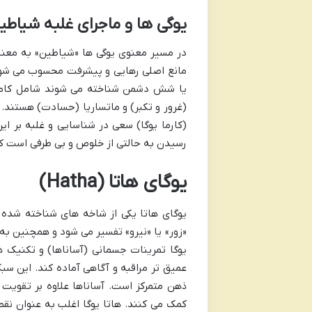
یوگی ها و ماجرای غلبه شیاطی
در مسیر معنوی یوگی ها «شیاطین» به معن
یا شش دشمن شناخته می شوند شامل کاما (
(غرور و تکبر) و ماتساریا (حسادت) هستند.
(کارما یوگا) سعی در شناسایی و غلبه بر این
رسیدن به حالتی از خلوص و بی طرفی است که ا
یوگای هاتا (Hatha)
یوگای هاتا یکی از شاخه های شناخته شده و
«زور» یا «نیرو» تفسیر می شود و همچنین به ا
یوگا تمرینات جسمانی (آساناها) و تکنیک ها
عمیق تر مراقبه و آگاهی آماده کند. این سبک
ذهن متمرکز است. آساناها علاوه بر تقویت 
کمک می کنند. هاتا یوگا اغلب به عنوان نقط