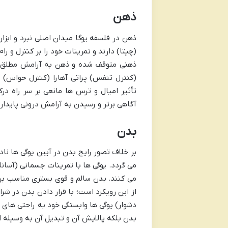
ذهن
ذهن در فلسفه یوگا میدان اصلی نبرد و ابزا
(چیتا) دارند و تمرینات خود را بر کنترل و 
ذهنی متوقف شده و ذهن به آرامش مطلق دست 
(کنترل تنفس) پراتی آهارا (کنترل حواس) و
تأثیر امیال و ترس ها مانعی بر سر راه د
آگاهی برتر و رسیدن به آرامش درونی پایدار
بدن
بر خلاف تصور رایج بدن در آیین یوگی ها نا
می گردد. یوگی ها با تمرینات جسمانی (آسانا
می کنند. بدن سالم و قوی بستری مناسب بر
از این رویکرد است؛ با قرار دادن بدن در ش
دشوار) یوگی ها وابستگی خود به راحتی های 
بدن بلکه پالایش آن و تبدیل آن به وسیله 