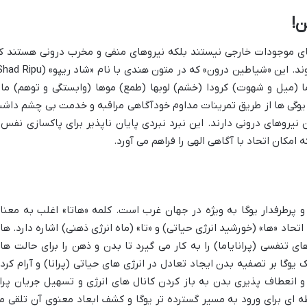
ن!
ای موجودات خارجی نیستند بلکه نیروهای منفی و مخرب درونی هستند ک
میل و شهوت) کرودا (خشم) لوبها (طمع) موها (وابستگی و توهم) ماد
 یوگی ها از طریق تمرینات مداوم خودآگاهی مراقبه و خدمت بی چشم داش
 نیروهای درونی دارند. این نبرد نبردی پایان ناپذیر برای پاکسازی نفس 
مکان اتحاد با آگاهی الهی را فراهم می آورد.
 پرطرفدار یوگا به ویژه در جهان غرب است. کلمه «هاتا» اغلب به معنا
تحاد «ها» (خورشید انرژی حیاتی) و «تا» (ماه انرژی ذهنی) اشاره دارد. هات
ی تنفسی (پرانایاما) را به کار می گیرد تا بدن و ذهن را برای حالت ها
 یوگا بر تصفیه بدن ایجاد تعادل در انرژی های حیاتی (پرانا) و آرام کرد
و انعطاف پذیری بدن به باز کردن کانال های انرژی و تسهیل جریان پران
ه ای برای ورود به مسیر گسترده تر یوگا و کشف ابعاد معنوی آن تلقی م