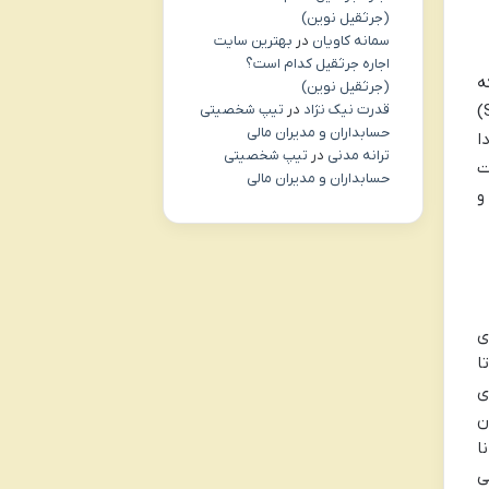
(جرثقیل نوین)
سمانه کاویان
در
بهترین سایت
اجاره جرثقیل کدام است؟
ه
(جرثقیل نوین)
مانع اصلی رهایی و پیشرفت محسوب می شوند. این «شیاطین درون» که در متون هندی با نام «شاد ریپو» (Shad Ripu)
قدرت نیک نژاد
در
تیپ شخصیتی
حسابداران و مدیران مالی
ا
ترانه مدنی
در
تیپ شخصیتی
ت
حسابداران و مدیران مالی
و
ی
ا
ی
ن
ا
ی