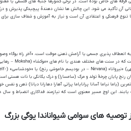
رخی فرقه های خاص بوده است. در برخی کشورها جنبه های فلسفی یا معنو
سمانی آن تأکید می شود. این چالش ها نشان دهندهٔ پیچیدگی پذیرش و در
تنوع فرهنگی و اعتقادی آن است و نیاز به آموزش و شفاف سازی برای ا
 به انعطاف پذیری جسمی یا آرامش ذهنی موقت است. «آخر راه یوگا» وصو
به حالتی از بیداری کامل و رهایی مطلق است که در سنت های مختلف هندی با نام های «موکشا»
«سامادهی» (Samadhi – اتحاد با آگاهی الهی) «نیروانا» (Nirvana – در بودیس
الت پایان رنج پایان چرخهٔ تولد و مرگ (سامسارا) و درک یگانگی با ذات هستی است
ن (یاما نیاما آسانا پرانایاما پراتی آهارا دهارانا دیانا) ذهن و نفس خو
 یابند. این اوج مسیر معنوی است که نیازمند فداکاری انضباط و سال ه
از توصیه های سوامی شیواناندا یوگی بزرگ