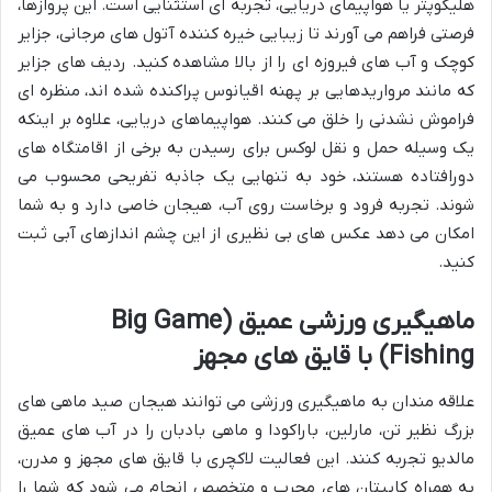
هلیکوپتر یا هواپیمای دریایی، تجربه ای استثنایی است. این پروازها،
فرصتی فراهم می آورند تا زیبایی خیره کننده آتول های مرجانی، جزایر
کوچک و آب های فیروزه ای را از بالا مشاهده کنید. ردیف های جزایر
که مانند مرواریدهایی بر پهنه اقیانوس پراکنده شده اند، منظره ای
فراموش نشدنی را خلق می کنند. هواپیماهای دریایی، علاوه بر اینکه
یک وسیله حمل و نقل لوکس برای رسیدن به برخی از اقامتگاه های
دورافتاده هستند، خود به تنهایی یک جاذبه تفریحی محسوب می
شوند. تجربه فرود و برخاست روی آب، هیجان خاصی دارد و به شما
امکان می دهد عکس های بی نظیری از این چشم اندازهای آبی ثبت
کنید.
ماهیگیری ورزشی عمیق (Big Game
Fishing) با قایق های مجهز
علاقه مندان به ماهیگیری ورزشی می توانند هیجان صید ماهی های
بزرگ نظیر تن، مارلین، باراکودا و ماهی بادبان را در آب های عمیق
مالدیو تجربه کنند. این فعالیت لاکچری با قایق های مجهز و مدرن،
به همراه کاپیتان های مجرب و متخصص انجام می شود که شما را