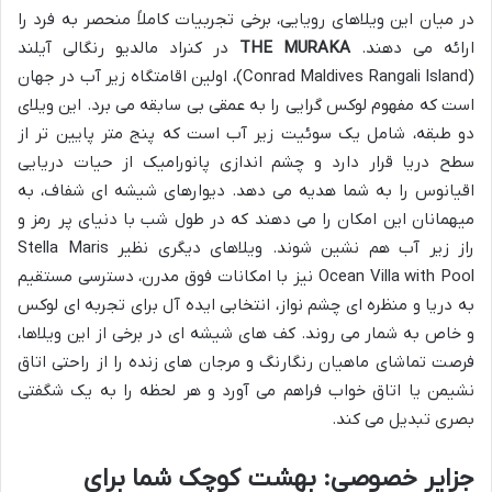
در میان این ویلاهای رویایی، برخی تجربیات کاملاً منحصر به فرد را
ارائه می دهند.
THE MURAKA
در کنراد مالدیو رنگالی آیلند
(Conrad Maldives Rangali Island)، اولین اقامتگاه زیر آب در جهان
است که مفهوم لوکس گرایی را به عمقی بی سابقه می برد. این ویلای
دو طبقه، شامل یک سوئیت زیر آب است که پنج متر پایین تر از
سطح دریا قرار دارد و چشم اندازی پانورامیک از حیات دریایی
اقیانوس را به شما هدیه می دهد. دیوارهای شیشه ای شفاف، به
میهمانان این امکان را می دهند که در طول شب با دنیای پر رمز و
راز زیر آب هم نشین شوند. ویلاهای دیگری نظیر Stella Maris
Ocean Villa with Pool نیز با امکانات فوق مدرن، دسترسی مستقیم
به دریا و منظره ای چشم نواز، انتخابی ایده آل برای تجربه ای لوکس
و خاص به شمار می روند. کف های شیشه ای در برخی از این ویلاها،
فرصت تماشای ماهیان رنگارنگ و مرجان های زنده را از راحتی اتاق
نشیمن یا اتاق خواب فراهم می آورد و هر لحظه را به یک شگفتی
بصری تبدیل می کند.
جزایر خصوصی: بهشت کوچک شما برای