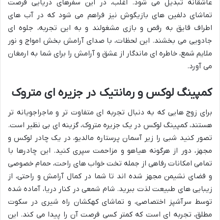
عاشقانه تبدیل می شود. اغلب، در این سفرهای دریایی فرصت
تماشای دلفین های بازیگوش نیز فراهم می شود که در آب های
اطراف قایق به رقص و بازی مشغولند و به این تجربه، جلوه ای
جادویی می بخشند. این لحظات، با صدای آرامش بخش امواج و نور
ملایم شمع، خاطره ای ماندگار از عشق و آرامش را برای شما به ارمغان
می آورد.
کمپینگ لوکس و رمانتیک در جزیره ای متروک
برای زوج هایی که به دنبال تجربه ای متفاوت تر و ماجراجویانه تر
هستند، کمپینگ لوکس در یک جزیره متروک، گزینه ای بی نظیر است.
تصور کنید شبی را زیر آسمان پرستاره مالدیو، در یک چادر لوکس و
مجهز، دور از هرگونه هیاهو و مزاحمت سپری کنید. این چادرها با
تمامی امکانات رفاهی از جمله تخت خواب های راحت، حمام خصوصی
و فضای نشیمن مجهز شده اند تا شما در کمال آرامش و راحتی، از
زیبایی های طبیعت لذت ببرید. شام شمعی در کنار دریا، آماده شده
توسط سرآشپز اختصاصی، و تماشای کهکشان راه شیری در سکوت
مطلق، تجربه ای است که کمتر کسی فرصت آن را پیدا می کند. این