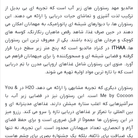
مالدیو مهد رستوران های زیر آب است که تجربه ای بی بدیل از
ترکیب لذت آشپزی و تماشای حیات دریایی را ارائه می دهند. این
رستوران ها، با دیوارهای شیشه ای پانورامیک، به مهمانان امکان می
دهند در حین صرف غذا، شاهد رقص ماهیان رنگارنگ، کوسه های
کوچک و مرجان های زنده باشند. یکی از معروف ترین این رستوران
ها،
ITHAA
در کنراد مالدیو است که پنج متر زیر سطح دریا قرار
گرفته و فضایی شیشه ای و مسحورکننده را برای میهمانان فراهم می
آورد. منوی این رستوران شامل غذاهای اروپایی مدرن با تِم دریایی
است که با تازه ترین مواد اولیه تهیه می شوند.
رستوران دیگری که تجربه مشابهی را ارائه می دهد، H2O در You &
Me by Cocoon است. این رستوران نیز در فضایی زیر آب، با
سرآشپزهایی که اغلب ستاره میشلن دارند، غذاهای مدیترانه ای و
بین المللی با تمرکز بر غذاهای دریایی تازه را سرو می کند. رزرو میز
در این رستوران ها معمولاً از قبل ضروری است و برای حفظ فضای
آرام و انحصاری، تعداد میهمانان محدود است. این تجربه، نه تنها
یک ضیافت برای ذائقه، بلکه یک جشنواره بصری برای چشم هاست