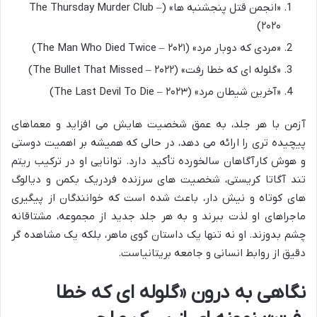
«انجمن قتل پنجشنبه ها» (The Thursday Murder Club –
۲۰۲۰)
«مردی که دوبار مرد» (The Man Who Died Twice – ۲۰۲۱)
«گلوله ای که خطا رفت» (The Bullet That Missed – ۲۰۲۲)
«آخرین شیطان مرد» (The Last Devil To Die – ۲۰۲۳)
آزمن با هر جلد، به عمق شخصیت هایش می افزاید و معماهای
پیچیده تری را ارائه می دهد، در حالی که همیشه بر اهمیت دوستی
و هوش کارآگاهان سالخورده تأکید دارد. توانایی او در ترکیب ریتم
تند آگاتا کریستی، شخصیت های سرزنده فردریک بکمن و دیالوگ
های کوتاه و نیش دار، باعث شده است که خوانندگان از پیگیری
ماجراهای او لذت ببرند و به هر جلد جدید از مجموعه، مشتاقانه
چشم بدوزند. او نه تنها یک داستان گوی ماهر، بلکه یک مشاهده گر
دقیق از روابط انسانی و جامعه بریتانیاست.
نگاهی به درون «گلوله ای که خطا