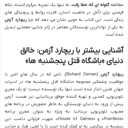
مطالعه
گلوله ای که خطا رفت
، نه تنها یک تجربه سرگرم کننده، بلکه
فرصتی برای تأمل در ماهیت انسان، قدرت روابط و پیچیدگی های
زندگی است. این کتاب به خوبی نشان می دهد که چرا
ریچارد آزمن
به یکی از تواناترین نویسندگان معاصر در ژانر جنایی-معمایی تبدیل
شده است.
آشنایی بیشتر با ریچارد آزمن: خالق
دنیای «باشگاه قتل پنجشنبه ها»
ریچارد آزمن
(Richard Osman)، نامی که در سال های اخیر با
موفقیت چشمگیر مجموعه «باشگاه قتل پنجشنبه ها» در ادبیات
جهان طنین انداز شده است، تنها یک نویسنده نیست؛ او یک مجری
تلویزیونی، کمدین و تهیه کننده موفق بریتانیایی نیز هست. آزمن
پیش از ورود به دنیای نویسندگی، به خاطر حضورش در برنامه های
محبوب تلویزیونی بریتانیا، به ویژه به عنوان مجری برنامه
«Pointless» و «House of Games»، شهرت فراوانی داشت. این
پیشینه در سرگرمی، به او کمک کرده است تا با لحنی طناز و جذاب،