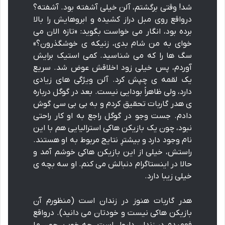
شد! وقتی برگشتم، آلن خیلی آشفته بود. آشفته؟
درواقع روی مبل دراز کشیده و ابروهایش را بالا
برده بود، انگار می خواست بگوید: «تازه الان می
خوای به من شام بدی، زنیکه ی خوشگذرون؟»
سگ ها را که می شناسید. کمی استیک برایش
آوردم، پس خیلی زود اخلاقش عوض شد. سریع
یک لقمه ی چپش کرد. آلن ویژگی های زیادی
دارد، ولی ظاهراً بودایی نیست. بعد در گوگل درباره
ی هدر گاربات تحقیق کردم و به بی بی سی گوش
دادم. جست وجو در گوگل راجع به او کار راحتی
نبود، چون یک بازیکن هاکی استرالیایی هم با این
نام وجود دارد و بیشترِ نتایج مربوط به او هستند.
راستش، خیلی از این بازیکن هاکی خوشم آمد و
حالا در اینستاگرام دنبالش می کنم. او سه بچه ی
خیلی زیبا دارد.
هدر گاربات هنوز در زندان است (منظورم آن
بازیکن هاکی نیست و خودتان می دانید). درواقع