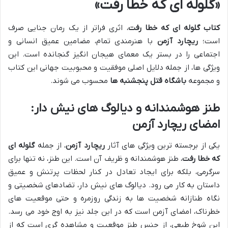
«گلوله ای که خطا رفت»
کتاب گلوله ای که خطا رفت
، اثری فراتر از یک رمان جنایی صرف
است؛
ریچارد آزمن
با هنرمندی تمام، مضامین عمیق انسانی و
اجتماعی را در بستر یک معمای هیجان انگیز گنجانده است. این
ویژگی ها، از جمله دلایل اصلی موفقیت و محبوبیت جهانی این کتاب
و مجموعه
باشگاه قتل پنجشنبه ها
محسوب می شوند.
طنز هوشمندانه و دیالوگ های نیش دار:
امضای ریچارد آزمن
یکی از برجسته ترین ویژگی های آثار
ریچارد آزمن
، از جمله
گلوله ای
که خطا رفت
، طنز هوشمندانه و ظریف آن است. این طنز، نه تنها برای
سرگرمی، بلکه برای ایجاد تعادل در کنار لحظات پرتنش و عمیق
داستان به کار می رود. دیالوگ های نیش دار، تضادهای شخصیتی و
نگاه طنازانه شخصیت ها به زندگی روزمره و حتی موقعیت های
خطرناک، امضای آزمن است که در این جلد نیز به اوج خود می رسد.
این شوخ طبعی، از جنس طنز موقعیت و مشاهده گری است که از