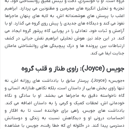
گروه است. او با خونسردی، دقت و بینش عمیق روانشناختی خود، به
تجزیه و تحلیل انگیزه های مجرمین و مظنونین می پردازد. ابراهیم
اغلب با پرسش های هوشمندانه اش، به لایه های پنهان ماجراها
نفوذ می کند و دیدگاه های جدیدی را پیش روی گروه می گذارد. او با
آرامش و ثبات خود، تعادلی را در پویایی گاه پرشور گروه ایجاد می
کند. در این جلد نیز، هوش تحلیلی ابراهیم نقش حیاتی در کشف
ارتباطات بین پرونده ها و درک پیچیدگی های روانشناختی عاملان
جنایت ایفا می کند.
جویس (Joyce): راوی طناز و قلب گروه
«جویس» (Joyce)، پرستار سابق با یادداشت های روزانه اش، نه
تنها راوی بخش هایی از داستان است، بلکه نگاهی طنازانه، انسانی و
گاه ناخواسته دقیق به ماجراها می بخشد. او با سادگی و نگاه
خودمانی اش، لحظات کمیک و گرمی را به داستان اضافه می کند.
یادداشت های جویس، راهی برای خواننده است تا به افکار و
احساسات درونی او و دیدگاهش نسبت به زندگی و دوستانش
دسترسی پیدا کند. در «گلوله ای که خطا رفت»، جویس با مشاهده