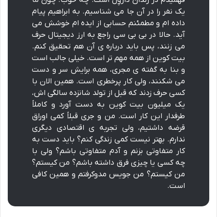
فهمیدم در زندان داروِل است. چه خوب. چون ما
یک نفر را در آن جا می شناسیم. به ابراهیم پیام
داده ام و مطمئنم حسابی از ایده ام خوشش می
آید. حالا در بی بی سی راجع به ارز دیجیتال حرف
می زنند، پس باید درباره ی آن هم تحقیق کنم.
بیت کوین از همه مهم تر است. خیلی جالب است
و بنا به گفته ی مجری، همه برایش سر و دست
می شکنند، ولی کار پرخطری است. همین الان با
کسی حرف زدند که قبل از تولد شانزده سالگی اش،
یک میلیون بیت کوین به دست آورد و کاملاً
طرفدار این کار است. من و جری قبلاً کمی اوراق
قرضه داشتیم، ولی تجربه ی اقتصادی دیگری
ندارم. بهتر نیست کمی زندگی کنم؟ باید دست به
کار متفاوتی بزنم و آدم متفاوتی باشم؟ ولی با
چه کسی یا چیزی فرق داشته باشم؟ من کیستم؟
من کیستم؟ من جویس مدوکرفتم و همین کافی
است.