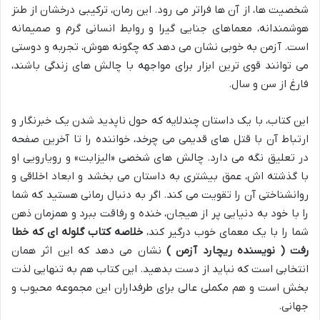
شخصیت ها، از آن ها فراتر می رود. این رمان، ترکیبی درخشان از طنز
هوشمندانه، معماهای جنایی گیرا و روابط انسانی گرم و صمیمانه
است. آزمن به خوبی نشان می دهد که چگونه هوش، تجربه و دوستی
می توانند قوی ترین ابزار برای مواجهه با چالش های زندگی باشند،
فارغ از سن و سال.
این کتاب، با یک داستان چندلایه که حول ناپدید شدن یک خبرنگار و
ارتباط آن با قتل های قدیمی می چرخد، خواننده را تا آخرین صفحه
در تعلیق نگه می دارد. چالش های شخصی «الیزابت» و رویارویی او
با گذشته اش، عمق بیشتری به داستان می بخشد و ابعاد اخلاقی و
روانشناختی آن را تقویت می کند. اگر به دنبال رمانی هستید که شما
را با خود به دنیایی پر از هیجان، خنده و رفاقت ببرد و همزمان ذهن
شما را با یک معمای خوب درگیر کند،
خلاصه کتاب گلوله ای که خطا
رفت ( نویسنده ریچارد آزمن )
نشان می دهد که این اثر همان
انتخابی است که نباید از دست بدهید. این کتاب هم به تنهایی لذت
بخش است و هم مکملی عالی برای طرفداران این مجموعه محبوب و
جهانی.