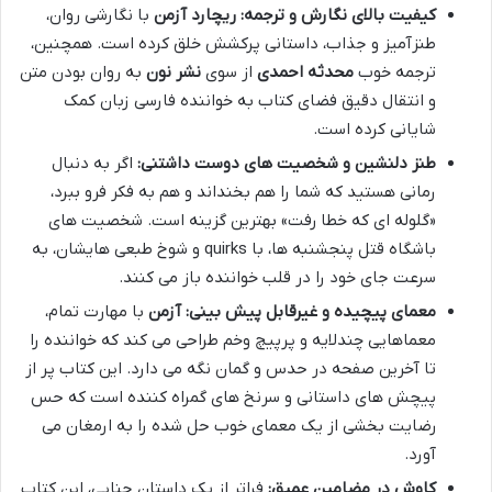
کیفیت بالای نگارش و ترجمه:
ریچارد آزمن
با نگارشی روان،
طنزآمیز و جذاب، داستانی پرکشش خلق کرده است. همچنین،
ترجمه خوب
محدثه احمدی
از سوی
نشر نون
به روان بودن متن
و انتقال دقیق فضای کتاب به خواننده فارسی زبان کمک
شایانی کرده است.
طنز دلنشین و شخصیت های دوست داشتنی:
اگر به دنبال
رمانی هستید که شما را هم بخنداند و هم به فکر فرو ببرد،
«گلوله ای که خطا رفت» بهترین گزینه است. شخصیت های
باشگاه قتل پنجشنبه ها، با quirks و شوخ طبعی هایشان، به
سرعت جای خود را در قلب خواننده باز می کنند.
معمای پیچیده و غیرقابل پیش بینی:
آزمن
با مهارت تمام،
معماهایی چندلایه و پرپیچ وخم طراحی می کند که خواننده را
تا آخرین صفحه در حدس و گمان نگه می دارد. این کتاب پر از
پیچش های داستانی و سرنخ های گمراه کننده است که حس
رضایت بخشی از یک معمای خوب حل شده را به ارمغان می
آورد.
کاوش در مضامین عمیق:
فراتر از یک داستان جنایی، این کتاب