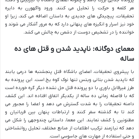
پرونده جنایی بزرگ باشد و چگونه اعضای باشگاه با تیزبینی و دقت،
هر کلمه و حرکت را تحلیل می کنند. ورود واگهورن به دایره
تحقیقات، پیچیدگی های جدیدی به داستان اضافه می کند، زیرا او
خود نیز اسرار و انگیزه های پنهانی دارد که به مرور آشکار می شوند و
خواننده را در تشخیص دوست از دشمن به چالش می کشد.
معمای دوگانه: ناپدید شدن و قتل های ده
ساله
با پیشروی تحقیقات، اعضای باشگاه قتل پنجشنبه ها درمی یابند
که ناپدید شدن بتانی ویتس تنها نوک کوه یخ است. این پرونده به
طرز غیرقابل باوری با دو پرونده قتل حل نشده دیگر گره خورده است
که با فاصله زمانی ده ساله از یکدیگر اتفاق افتاده اند. این کشف،
دامنه تحقیقات را به شدت گسترش می دهد و اعضا را مجبور می
کند تا به گذشته سفر کنند و ارتباطات پنهان بین قربانیان و
مظنونین را کشف نمایند. این معما، داستانی چندوجهی را شکل می
دهد که نیازمند ترکیب اطلاعات از منابع مختلف، تحلیل روانشناختی
و حتی استفاده از مهارت های جاسوسی است.