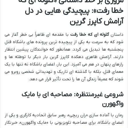
مروری بر خط داستانی «گلوله ای که
خطا رفت»: پیچیدگی هایی در دل
آرامش کاپرز گرین
داستان
گلوله ای که خطا رفت
با مقدمه ای ظاهراً بی خطر آغاز می
شود که به سرعت به یکی از پیچیده ترین پرونده های باشگاه قتل
پنجشنبه ها تبدیل می گردد. همانطور که خوانندگان پیشین انتظار
دارند، آرامش ظاهری دهکده کاپرز گرین بار دیگر با توطئه ها و
رازهای پنهان در هم می آمیزد. این بار، اعضای باشگاه نه تنها با یک
معمای قتل، بلکه با گذشته ای تاریک و تهدیداتی شخصی روبرو می
شوند که عمیقاً زندگی آن ها را تحت تأثیر قرار می دهد.
شروعی غیرمنتظره: مصاحبه ای با مایک
واگهورن
رمان با آماده سازی «ران ریچی»، رهبر سابق اتحادیه کارگری و یکی از
اعضای باشگاه، برای مصاحبه تلویزیونی با «مایک واگهورن»، خبرنگار