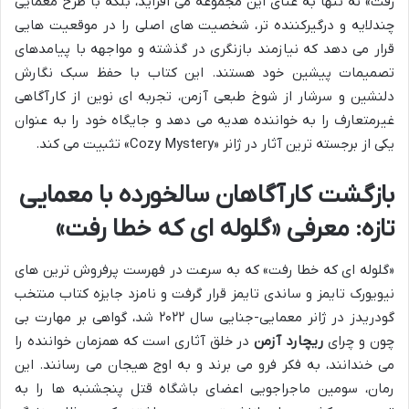
رفت» نه تنها به غنای این مجموعه می افزاید، بلکه با طرح معمایی
چندلایه و درگیرکننده تر، شخصیت های اصلی را در موقعیت هایی
قرار می دهد که نیازمند بازنگری در گذشته و مواجهه با پیامدهای
تصمیمات پیشین خود هستند. این کتاب با حفظ سبک نگارش
دلنشین و سرشار از شوخ طبعی آزمن، تجربه ای نوین از کارآگاهی
غیرمتعارف را به خواننده هدیه می دهد و جایگاه خود را به عنوان
یکی از برجسته ترین آثار در ژانر «Cozy Mystery» تثبیت می کند.
بازگشت کارآگاهان سالخورده با معمایی
تازه: معرفی «گلوله ای که خطا رفت»
«گلوله ای که خطا رفت» که به سرعت در فهرست پرفروش ترین های
نیویورک تایمز و ساندی تایمز قرار گرفت و نامزد جایزه کتاب منتخب
گودریدز در ژانر معمایی-جنایی سال ۲۰۲۲ شد، گواهی بر مهارت بی
چون و چرای
ریچارد آزمن
در خلق آثاری است که همزمان خواننده را
می خندانند، به فکر فرو می برند و به اوج هیجان می رسانند. این
رمان، سومین ماجراجویی اعضای باشگاه قتل پنجشنبه ها را به