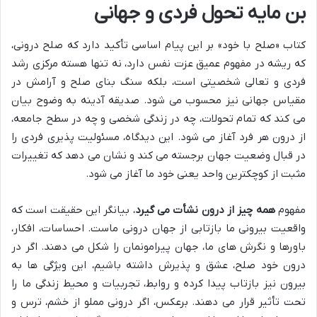
بن مایه تحول فردی و جهانی
کتاب «صلح با خود» بر این پیام اساسی تأکید دارد که صلح درونی،
که ریشه در مفهوم عمیق عزت نفس دارد، نه تنها هسته مرکزی رشد
فردی و تعالی شخصیتی است، بلکه سنگ بنای صلح و آرامش در
مقیاس جهانی نیز محسوب می شود. صدیقه آدینه به وضوح بیان
می کند که تمام تحولات، چه در زندگی شخصی و چه در سطح جامعه،
از درون هر فرد آغاز می شود. این دیدگاه، مسئولیت پذیری فردی را
در قبال وضعیت جهان برجسته می کند و نشان می دهد که تغییرات
مثبت از کوچکترین واحد یعنی خود ما آغاز می شود.
مفهوم
همه چیز از درون نشأت می گیرد
، بیانگر این حقیقت است که
واقعیت بیرونی ما بازتابی از جهان درونی ماست. احساسات، افکار،
باورها و نگرش های ما، جهان پیرامونمان را شکل می دهند. اگر در
درون خود صلح، عشق و پذیرش داشته باشیم، این ویژگی ها به
بیرون نیز بازتاب پیدا کرده و روابط، تجربیات و محیط زندگی ما را
تحت تأثیر قرار می دهند. برعکس، اگر درونی مملو از خشم، ترس و