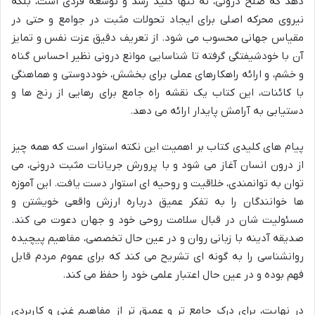
دهد که صلح درونی، نه تنها کلید رشد و توسعه فردی است، بلکه
نیروی محرکه اصلی برای ایجاد تحولات مثبت در جوامع و حتی در
مقیاس جهانی محسوب می شود. از تعریف دقیق عزت نفس و تمایز
آن با خودشیفتگی گرفته تا شناسایی موانع درونی نظیر احساس گناه
و خشم، و ارائه راهکارهای عملی برای بخشش، خوددوستی و هماهنگی
با کائنات، این کتاب یک نقشه راه جامع برای رهایی از رنج ها و
دستیابی به آرامش پایدار ارائه می دهد.
پیام های کلیدی کتاب بر اهمیت این نکته استوار است که همه چیز
از درون انسان آغاز می شود و با پرورش جریانات مثبت درونی، می
توان به توانمندی، خلاقیت و روحیه ای استوار دست یافت. این آموزه
ها خوانندگان را به تفکر عمیق درباره ارزش واقعی خویشتن و
مسئولیت شان در قبال سلامت روحی خود و جهان دعوت می کند.
صدیقه آدینه با زبانی روان و در عین حال تخصصی، مفاهیم پیچیده
روانشناسی را به گونه ای تشریح می کند که برای عموم مردم قابل
فهم بوده و در عین حال اعتبار علمی خود را حفظ می کند.
در نهایت، برای درک جامع تر و عمیق تر از مفاهیم غنی و کاربردی