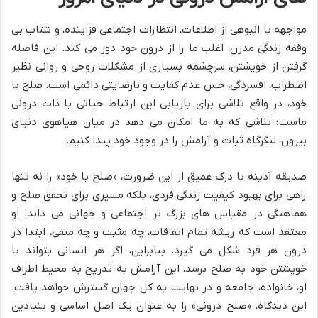
مواجهه با انبوهی از اطلاعات، انتظارات اجتماعی فزاینده، و شتاب بی
وقفه زندگی مدرن، اغلب ما را از درون خود دور می کند. این فاصله
گرفتن از خویشتن، سرچشمه بسیاری از مشکلات روحی و روانی نظیر
اضطراب، افسردگی، حس عدم کفایت و نارضایتی دائمی است. صلح با
خود، در واقع تلاشی برای بازیابی این ارتباط حیاتی با ذات درونی
ماست؛ تلاشی که به ما امکان می دهد در میان هیاهوی دنیای
بیرون، لنگرگاه ثبات و آرامش را در وجود خود پیدا کنیم.
صدیقه آدینه با درک عمیق از این ضرورت، «صلح با خود» را نه تنها
راهی برای بهبود کیفیت زندگی فردی، بلکه مسیری برای تحقق صلح و
هماهنگی در مقیاس های بزرگ تر اجتماعی و جهانی می داند. او
معتقد است که ریشه تمام اتفاقات، چه مثبت و چه منفی، ابتدا در
درون هر فرد شکل می گیرد. بنابراین، اگر هر انسانی بتواند با
خویشتن خود به صلح برسد، این آرامش به تدریج به محیط اطراف
او، خانواده، جامعه و در نهایت به کل جهان گسترش خواهد یافت.
این دیدگاه، «صلح درونی» را به عنوان یک اصل اساسی و بنیادین