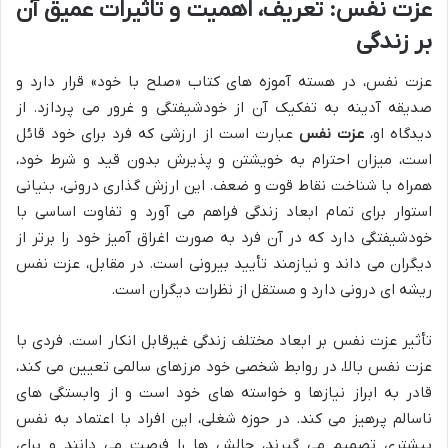
عزت نفس: تعریف، اهمیت و تاثیرات عمیق آن
بر زندگی
عزت نفس، در هسته آموزه های کتاب «صلح با خود» قرار دارد و
صدیقه آدینه به تفکیک آن از خودشیفتگی و غرور می پردازد. از
دیدگاه او،
عزت نفس
عبارت است از ارزشی که فرد برای خود قائل
است، میزان احترام به خویشتن و پذیرش بدون قید و شرط خود،
همراه با شناخت نقاط قوت و ضعف. این ارزش گذاری درونی، بنیانی
استوار برای تمام ابعاد زندگی فراهم می آورد و تفاوت اساسی با
خودشیفتگی دارد که در آن فرد به صورت اغراق آمیز خود را برتر از
دیگران می داند و نیازمند تأیید بیرونی است. در مقابل، عزت نفس
ریشه ای درونی دارد و مستقل از نظرات دیگران است.
تأثیر عزت نفس بر ابعاد مختلف زندگی غیرقابل انکار است. فردی با
عزت نفس بالا، در روابط شخصی خود مرزهای سالمی تعیین می کند،
قادر به ابراز نیازها و خواسته های خود است و از وابستگی های
ناسالم پرهیز می کند. در حوزه شغلی، این افراد با اعتماد به نفس
بیشتری تصمیم می گیرند، چالش ها را فرصت می دانند و برای