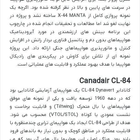
در سرعت های پایین و بالا در نظر گرفته شده بود. اگرچه یک
نمونه پروازی کامل از X-44 MANTA ساخته نشد و پروژه در
نهایت لغو شد اما مطالعات و تحقیقات انجام شده در چارچوب
این برنامه بینش های ارزشمندی در مورد آیرودینامیک
هواپیماهای بدون دم و پتانسیل فناوری بردار رانش در افزایش
کنترل و مانورپذیری هواپیماهای جنگی ارائه داد. این پروژه
نمونه ای از تلاش برای کاوش در پیکربندی های رادیکال
هواپیما با هدف بهبود عملکرد و قابلیت های عملیاتی است.
Canadair CL-84
کانادایر CL-84 Dynavert یک هواپیمای آزمایشی کانادایی بود
که در دهه 1960 توسعه یافت و یکی از نمونه های موفق
هواپیماهای با بال متحرک (Tiltwing) و قابلیت برخاست و
نشست عمودی یا کوتاه (VTOL/STOL) محسوب می شود.
هدف از طراحی CL-84 ایجاد یک هواپیمای ترابری چندمنظوره با
قابلیت عملکرد در مناطق کوچک و بدون نیاز به باندهای فرود
بلند بود. ویژگی اصلی این هواپیما بال های آن بود که می