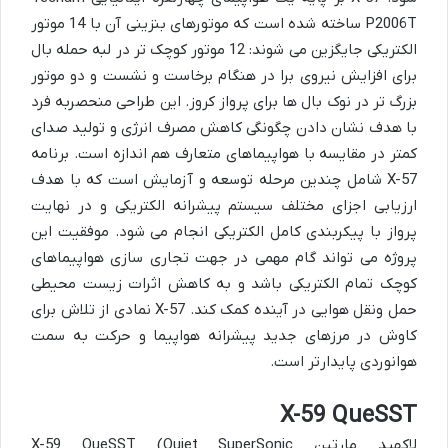
P2006T ساخته شده است که موتورهای بنزینی آن با 14 موتور
الکتریکی جایگزین می شوند: 12 موتور کوچک تر در لبه حمله بال
برای افزایش نیروی برا در هنگام برخاست و نشست و دو موتور
بزرگ تر در نوک بال ها برای پرواز کروز. این طراحی منحصربه فرد
با هدف نشان دادن چگونگی کاهش مصرف انرژی و تولید صدای
کمتر در مقایسه با هواپیماهای متعارف هم اندازه است. برنامه
X-57 شامل چندین مرحله توسعه و آزمایش است که با هدف
ارزیابی اجزای مختلف سیستم پیشرانه الکتریکی و در نهایت
پرواز با پیکربندی کامل الکتریکی انجام می شود. موفقیت این
پروژه می تواند گام مهمی در جهت تجاری سازی هواپیماهای
کوچک تمام الکتریکی باشد و به کاهش اثرات زیست محیطی
حمل ونقل هوایی در آینده کمک کند. X-57 نمادی از تلاش برای
کاوش در مرزهای جدید پیشرانه هواپیما و حرکت به سمت
هوانوردی پایدارتر است.
X-59 QueSST
لاکهید مارتین X-59 QueSST (Quiet SuperSonic