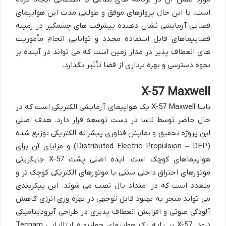
است. با این حال پروازهای موفق و طولانی مدت این هواپیمای
فضایی آزمایشی نشان دهنده پیشرفت های چشمگیر در زمینه
فضاپیماهای قابل استفاده مجدد و توانایی انجام مأموریت
های انعطاف پذیر در مدار زمین است که می تواند در آینده بر
نحوه دسترسی و بهره برداری از فضا تأثیر بگذارد.
X-57 Maxwell
ناسا X-57 Maxwell یک هواپیمای آزمایشی الکتریکی است که در
حال حاضر توسط ناسا در دست توسعه قرار دارد. هدف اصلی
این پروژه تحقیق و نمایش فناوری پیشرانه الکتریکی توزیع شده
(Distributed Electric Propulsion – DEP) و مزایای آن برای
هواپیماهای کوچک است. ایده اصلی پشت X-57 جایگزینی
موتورهای احتراق داخلی سنتی با موتورهای الکتریکی کوچک تر و
متعدد است که در امتداد بال نصب می شوند. این پیکربندی
می تواند منجر به بهبود قابل توجهی در بهره وری انرژی کاهش
آلودگی صوتی و افزایش انعطاف پذیری در طراحی آیرودینامیکی
شود. X-57 بر پایه یک هواپیمای چهارنفره ایتالیایی Tecnam