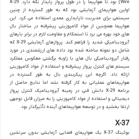
Wire) بود تا هواپیما را در طول پرواز پایدار نگه دارد. X-29
اولین هواپیمای آزمایشی بود که به طور گسترده از چنین
سیستمی برای مدیریت ناپایداری عمدی استفاده می کرد. این
هواپیما همچنین از مواد کامپوزیتی پیشرفته در ساختار بال
های خود بهره می برد تا استحکام و مقاومت لازم در برابر بارهای
آیرودینامیکی شدید را فراهم کند. پروازهای آزمایشی X-29 که
شامل دو نمونه ساخته شده بود داده های ارزشمندی در مورد
رفتار آیرودینامیکی بال های با زاویه برگشتی معکوس عملکرد
سیستم های کنترل پرواز پیشرفته و استفاده از مواد کامپوزیتی
ارائه داد. اگرچه این پیکربندی بال به طور گسترده در
هواپیماهای عملیاتی به کار گرفته نشد اما نتایج حاصل از
برنامه X-29 دانش فنی در زمینه آیرودینامیک کنترل پرواز
دیجیتالی و استفاده از مواد کامپوزیتی را به میزان قابل توجهی
ارتقا بخشید و در توسعه هواپیماهای آینده تأثیرگذار بود.
X-37
بوئینگ X-37 یک هواپیمای فضایی آزمایشی بدون سرنشین