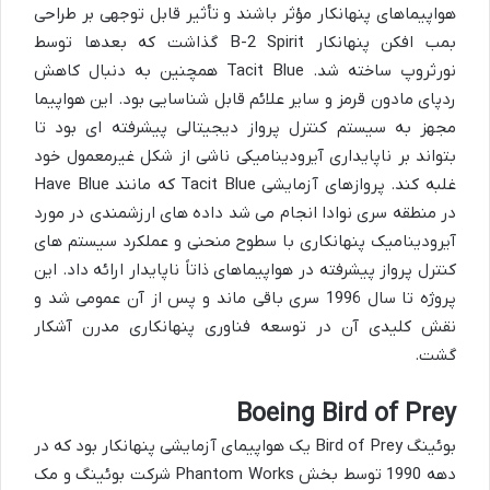
هواپیماهای پنهانکار مؤثر باشند و تأثیر قابل توجهی بر طراحی
بمب افکن پنهانکار B-2 Spirit گذاشت که بعدها توسط
نورثروپ ساخته شد. Tacit Blue همچنین به دنبال کاهش
ردپای مادون قرمز و سایر علائم قابل شناسایی بود. این هواپیما
مجهز به سیستم کنترل پرواز دیجیتالی پیشرفته ای بود تا
بتواند بر ناپایداری آیرودینامیکی ناشی از شکل غیرمعمول خود
غلبه کند. پروازهای آزمایشی Tacit Blue که مانند Have Blue
در منطقه سری نوادا انجام می شد داده های ارزشمندی در مورد
آیرودینامیک پنهانکاری با سطوح منحنی و عملکرد سیستم های
کنترل پرواز پیشرفته در هواپیماهای ذاتاً ناپایدار ارائه داد. این
پروژه تا سال 1996 سری باقی ماند و پس از آن عمومی شد و
نقش کلیدی آن در توسعه فناوری پنهانکاری مدرن آشکار
گشت.
Boeing Bird of Prey
بوئینگ Bird of Prey یک هواپیمای آزمایشی پنهانکار بود که در
دهه 1990 توسط بخش Phantom Works شرکت بوئینگ و مک