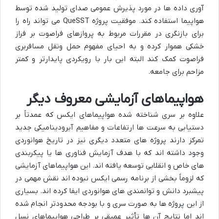
آوری داده ها در مورد پذیرش عمومی صدای تولید شده توسط
هواپیما استفاده کند. موفقیت پروژه QueSST می تواند راه را
برای بازنگری در مقررات مربوط به پروازهای فراصوت بر فراز
خشکی هموار کرده و به احیای مفهوم حمل ونقل مسافربری
فراصوت کمک کند البته این بار با رویکردی پایدارتر و کمتر
مزاحم برای جامعه.
هواپیماهای آزمایشی معروف دیگر
علاوه بر سری شناخته شده هواپیماهای ایکس که عمدتاً بر
دستیابی به سرعت ها ارتفاعات و مفاهیم آیرودینامیکی جدید
تمرکز دارند پروژه های متعدد دیگری نیز در تاریخ هوانوردی
وجود داشته اند که با هدف آزمایش فناوری ها یا پیکربندی
های خاص و انقلابی توسعه یافته اند. این هواپیماهای آزمایشی
که لزوماً بخشی از برنامه رسمی ایکس نبوده اند نقش مهمی در
پیشبرد دانش و توانمندی های هوانوردی ایفا کرده اند. بسیاری
از این پروژه ها به صورت سری و با بودجه محدودتر انجام شده
اند اما نتایج آن ها تأثیر عمیقی بر طراحی هواپیماهای نسل