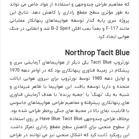
که مفاهیم طراحی چندوجهی و استفاده از مواد خاص می تواند
به طور مؤثری سطح مقطع راداری را کاهش دهد. نتایج این
پروژه سری پایه گذار توسعه هواپیماهای پنهانکار عملیاتی
مانند F-117 و بعداً بمب افکن B-2 Spirit شد و انقلابی در جنگ
هوایی ایجاد کرد.
Northrop Tacit Blue
نورثروپ Tacit Blue یکی دیگر از هواپیماهای آزمایشی سری و
پیشگام در زمینه فناوری پنهانکاری بود که در اواخر دهه 1970
و اوایل دهه 1980 توسط نورثروپ برای نیروی هوایی ایالات
متحده و دارپا توسعه یافت. این هواپیما با ظاهر غیرعادی و
شبیه به یک ‘نهنگ’ یا ‘جعبه پرنده’ با هدف آزمایش فناوری
های پنهانکاری پیشرفته و مفاهیم طراحی هواپیماهای جاسوسی
با قابلیت بقای بالا در محیط های جنگی پرخطر طراحی شده بود.
برخلاف طراحی چندوجهی Have Blue Tacit Blue بر روی استفاده
از سطوح منحنی برای کاهش سطح مقطع راداری تمرکز داشت.
این رویکرد ثابت کرد که اشکال منحنی نیز می توانند در طراحی