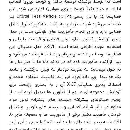
است که توسط بوئینگ توسعه یافته و توسط نیروی فضایی
ایالات متحده (قبلاً توسط نیروی هوایی) اداره می شود. این
فضاپیما که با نام رسمی Orbital Test Vehicle (OTV) نیز
شناخته می شود شباهت زیادی به یک نسخه کوچک تر از شاتل
فضایی دارد و برای انجام مأموریت های طولانی مدت در مدار
زمین آزمایش فناوری های نوین فضایی و قابلیت بازیابی و
استفاده مجدد طراحی شده است. X-37B مدل عملیاتی این
فضاپیما توسط موشک های پرتابی به فضا فرستاده می شود و
پس از اتمام مأموریت خود که می تواند ماه ها یا حتی سال ها
به طول بینجامد به صورت خودکار به زمین بازگشته و مانند
یک هواپیما روی باند فرود می آید. قابلیت استفاده مجدد و
انعطاف پذیری عملیاتی X-37 آن را به بستری ارزشمند برای
آزمایش مجموعه ای متنوع از فناوری ها تبدیل کرده است از
جمله حسگرهای پیشرفته سیستم های پیشرانه نوین مواد
مقاوم در برابر شرایط فضایی و سیستم های ناوبری و کنترل
خودکار. ماهیت دقیق برخی از مأموریت ها و محموله های X-
37B طبقه بندی شده باقی مانده است که گمانه زنی هایی را در
مورد نقش آن در برنامه های نظامی یا اطلاعاتی ایجاد کرده