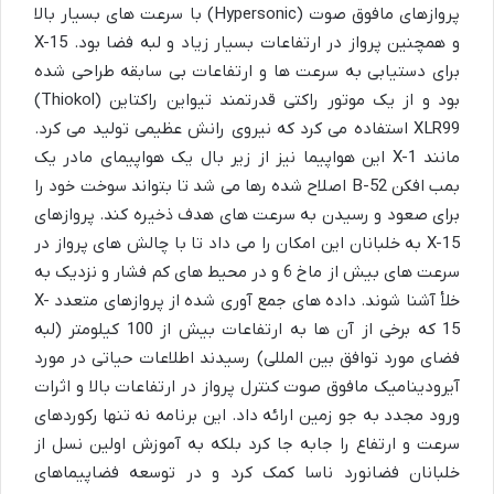
پروازهای مافوق صوت (Hypersonic) با سرعت های بسیار بالا
و همچنین پرواز در ارتفاعات بسیار زیاد و لبه فضا بود. X-15
برای دستیابی به سرعت ها و ارتفاعات بی سابقه طراحی شده
بود و از یک موتور راکتی قدرتمند تیواین راکتاین (Thiokol)
XLR99 استفاده می کرد که نیروی رانش عظیمی تولید می کرد.
مانند X-1 این هواپیما نیز از زیر بال یک هواپیمای مادر یک
بمب افکن B-52 اصلاح شده رها می شد تا بتواند سوخت خود را
برای صعود و رسیدن به سرعت های هدف ذخیره کند. پروازهای
X-15 به خلبانان این امکان را می داد تا با چالش های پرواز در
سرعت های بیش از ماخ 6 و در محیط های کم فشار و نزدیک به
خلأ آشنا شوند. داده های جمع آوری شده از پروازهای متعدد X-
15 که برخی از آن ها به ارتفاعات بیش از 100 کیلومتر (لبه
فضای مورد توافق بین المللی) رسیدند اطلاعات حیاتی در مورد
آیرودینامیک مافوق صوت کنترل پرواز در ارتفاعات بالا و اثرات
ورود مجدد به جو زمین ارائه داد. این برنامه نه تنها رکوردهای
سرعت و ارتفاع را جابه جا کرد بلکه به آموزش اولین نسل از
خلبانان فضانورد ناسا کمک کرد و در توسعه فضاپیماهای