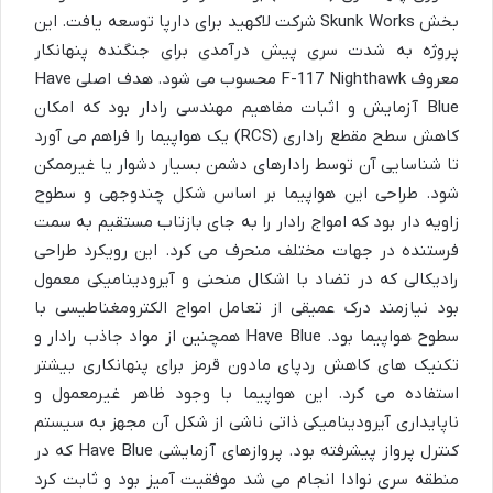
بخش Skunk Works شرکت لاکهید برای دارپا توسعه یافت. این
پروژه به شدت سری پیش درآمدی برای جنگنده پنهانکار
معروف F-117 Nighthawk محسوب می شود. هدف اصلی Have
Blue آزمایش و اثبات مفاهیم مهندسی رادار بود که امکان
کاهش سطح مقطع راداری (RCS) یک هواپیما را فراهم می آورد
تا شناسایی آن توسط رادارهای دشمن بسیار دشوار یا غیرممکن
شود. طراحی این هواپیما بر اساس شکل چندوجهی و سطوح
زاویه دار بود که امواج رادار را به جای بازتاب مستقیم به سمت
فرستنده در جهات مختلف منحرف می کرد. این رویکرد طراحی
رادیکالی که در تضاد با اشکال منحنی و آیرودینامیکی معمول
بود نیازمند درک عمیقی از تعامل امواج الکترومغناطیسی با
سطوح هواپیما بود. Have Blue همچنین از مواد جاذب رادار و
تکنیک های کاهش ردپای مادون قرمز برای پنهانکاری بیشتر
استفاده می کرد. این هواپیما با وجود ظاهر غیرمعمول و
ناپایداری آیرودینامیکی ذاتی ناشی از شکل آن مجهز به سیستم
کنترل پرواز پیشرفته بود. پروازهای آزمایشی Have Blue که در
منطقه سری نوادا انجام می شد موفقیت آمیز بود و ثابت کرد