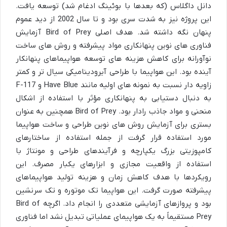
دانل داگلاس (که بعدها با بوئینگ ادغام شد) توسعه یافت.
این پروژه نیز به شدت سری بود و تا سال 2002 از دید عموم
پنهان نگه داشته شد. هدف اصلی Bird of Prey آزمایش
فناوری های نوین پنهانکاری مواد پیشرفته و روش های ساخت
نوآورانه برای کاهش هزینه های توسعه هواپیماهای پنهانکار
آینده بود. این هواپیما با طراحی آیرودینامیکی سیال تر و کمتر
زاویه دار نسبت به نمونه های اولیه مانند Have Blue و F-117
به دنبال دستیابی به پنهانکاری مؤثر با استفاده از اشکال
منحنی و مواد جاذب رادار بود. Bird of Prey همچنین به عنوان
بستری برای آزمایش روش های نوین طراحی و ساخت هواپیما
مورد استفاده قرار گرفت از جمله استفاده از ساختارهای
کامپوزیتی بزرگ یکپارچه و فرآیندهای طراحی و مونتاژ با
استفاده از واقعیت مجازی و ابزارهای یکبار مصرف. این
رویکردها با هدف کاهش زمان و هزینه تولید هواپیماهای
پیشرفته صورت گرفت. این هواپیما تک موتوره و تک سرنشین
بود و پروازهای آزمایشی متعددی را انجام داد. اگرچه Bird of
Prey مستقیماً به یک هواپیمای عملیاتی تبدیل نشد اما فناوری