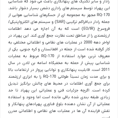
رادار و سایر تکنیک های پنهانکاری باعث می شود که شناسایی
این پهپاد توسط سیستم های راداری دشمن بسیار دشوار باشد.
RQ-170 مجهز به مجموعه ای از حسگرهای شناسایی هوایی از
جمله رادار دیافراگم ترکیبی (SAR) و سیستم های الکترواپتیکی/
فروسرخ (EO/IR) است که به آن اجازه می دهد اطلاعات
ارزشمندی را از مناطق تحت نظارت جمع آوری کند. این پهپاد در
اواخر دهه 2000 در عملیات های نظامی و اطلاعاتی مختلفی به
کار گرفته شده است از جمله در افغانستان و کره جنوبی. یکی از
معروف ترین موارد استفاده از RQ-170 مربوط به عملیات
شناسایی پیش از حمله به مخفیگاه اسامه بن لادن در سال
2011 است. قابلیت پنهانکاری و توانایی پرواز در ارتفاعات بالا
و برای مدت زمان نسبتاً طولانی RQ-170 را به ابزاری ارزشمند
برای جمع آوری اطلاعات در محیط های چالش برانگیز تبدیل
کرده است. اگرچه جزئیات فنی و عملیاتی این پهپاد تا حد
زیادی طبقه بندی شده باقی مانده است اما وجود و استفاده
عملیاتی از آن نشان دهنده بلوغ فناوری پهپادهای پنهانکار و
نقش فزاینده آن ها در عملیات های نظامی و اطلاعاتی مدرن
است.