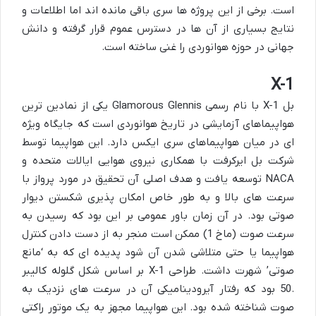
است. برخی از این پروژه ها سری باقی مانده اند اما اطلاعات و
نتایج بسیاری از آن ها در دسترس عموم قرار گرفته و دانش
جهانی در حوزه هوانوردی را غنی ساخته است.
X-1
بل X-1 با نام رسمی Glamorous Glennis یکی از نمادین ترین
هواپیماهای آزمایشی در تاریخ هوانوردی است که جایگاه ویژه
ای در میان هواپیماهای سری ایکس دارد. این هواپیما توسط
شرکت بل ایرکرفت با همکاری نیروی هوایی ایالات متحده و
NACA توسعه یافت و هدف اصلی آن تحقیق در مورد پرواز با
سرعت های بالا و به طور خاص امکان پذیری شکستن دیوار
صوتی بود. در آن زمان باور عمومی بر این بود که رسیدن به
سرعت صوت (ماخ 1) ممکن است منجر به از دست دادن کنترل
هواپیما یا حتی متلاشی شدن آن شود پدیده ای که به ‘مانع
صوتی’ شهرت داشت. طراحی X-1 بر اساس شکل گلوله کالیبر
.50 بود که رفتار آیرودینامیکی آن در سرعت های نزدیک به
صوت شناخته شده بود. این هواپیما مجهز به یک موتور راکتی