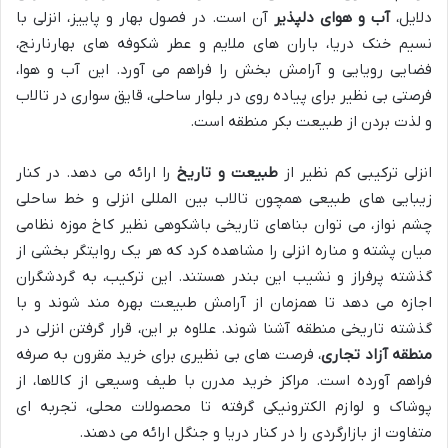
دلایل،
آب و هوای دلپذیر
آن است. در فصول بهار و پاییز، انزلی با
نسیم خنک دریا، باران های ملایم و عطر شکوفه های بهارنارنج،
فضایی رویایی و آرامش بخش را فراهم می آورد. این آب و هوا،
فرصتی بی نظیر برای پیاده روی در بلوار ساحلی، قایق سواری در تالاب
و لذت بردن از طبیعت بکر منطقه است.
انزلی ترکیبی کم نظیر از
طبیعت و تاریخ
را ارائه می دهد. در کنار
زیبایی های طبیعی همچون تالاب بین المللی انزلی و خط ساحلی
چشم نواز، می توان بناهای تاریخی باشکوهی نظیر کاخ موزه نظامی
میان پشته و مناره انزلی را مشاهده کرد که هر یک روایتگر بخشی از
گذشته پرفراز و نشیب این بندر هستند. این ترکیب، به گردشگران
اجازه می دهد تا همزمان از آرامش طبیعت بهره مند شوند و با
گذشته تاریخی منطقه آشنا شوند. علاوه بر این، قرار گرفتن انزلی در
منطقه آزاد تجاری
، فرصت های بی نظیری برای خرید مقرون به صرفه
فراهم آورده است. مراکز خرید مدرن با طیف وسیعی از کالاها، از
پوشاک و لوازم الکترونیکی گرفته تا محصولات محلی، تجربه ای
متفاوت از بازارگردی را در کنار دریا و جنگل ارائه می دهند.