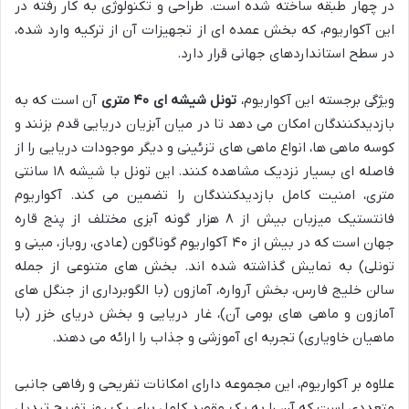
در چهار طبقه ساخته شده است. طراحی و تکنولوژی به کار رفته در
این آکواریوم، که بخش عمده ای از تجهیزات آن از ترکیه وارد شده،
در سطح استانداردهای جهانی قرار دارد.
ویژگی برجسته این آکواریوم،
تونل شیشه ای ۴۰ متری
آن است که به
بازدیدکنندگان امکان می دهد تا در میان آبزیان دریایی قدم بزنند و
کوسه ماهی ها، انواع ماهی های تزئینی و دیگر موجودات دریایی را از
فاصله ای بسیار نزدیک مشاهده کنند. این تونل با شیشه ۱۸ سانتی
متری، امنیت کامل بازدیدکنندگان را تضمین می کند. آکواریوم
فانتستیک میزبان بیش از ۸ هزار گونه آبزی مختلف از پنج قاره
جهان است که در بیش از ۴۰ آکواریوم گوناگون (عادی، روباز، مینی و
تونلی) به نمایش گذاشته شده اند. بخش های متنوعی از جمله
سالن خلیج فارس، بخش آرواره، آمازون (با الگوبرداری از جنگل های
آمازون و ماهی های بومی آن)، غار دریایی و بخش دریای خزر (با
ماهیان خاویاری) تجربه ای آموزشی و جذاب را ارائه می دهند.
علاوه بر آکواریوم، این مجموعه دارای امکانات تفریحی و رفاهی جانبی
متعددی است که آن را به یک مقصد کامل برای یک روز تفریح تبدیل