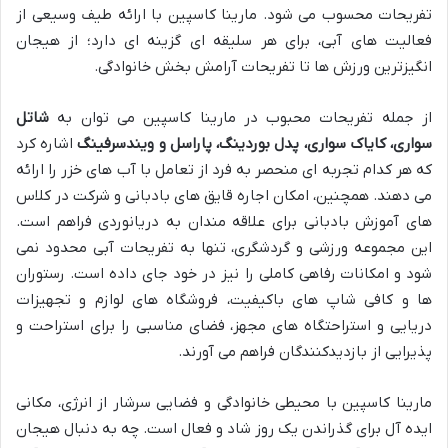
تفریحات محسوب می شود. مارینا کاسپین با ارائه طیف وسیعی از
فعالیت های آبی، برای هر سلیقه ای گزینه ای دارد؛ از هیجان
انگیزترین ورزش ها تا تفریحات آرامش بخش خانوادگی.
از جمله تفریحات محبوب در مارینا کاسپین می توان به
شاتل
سواری، کایاک سواری، پدل بوردینگ، پاراسل و ویندسرفینگ
اشاره کرد
که هر کدام تجربه ای منحصر به فرد از تعامل با آب های خزر را ارائه
می دهند. همچنین، امکان اجاره قایق های بادبانی و شرکت در کلاس
های آموزش بادبانی برای علاقه مندان به دریانوردی فراهم است.
این مجموعه ورزشی و گردشگری، تنها به تفریحات آبی محدود نمی
شود و امکانات رفاهی کاملی را نیز در خود جای داده است. رستوران
ها و کافی شاپ های باکیفیت، فروشگاه های لوازم و تجهیزات
دریایی و استراحتگاه های مجهز، فضای مناسبی را برای استراحت و
پذیرایی از بازدیدکنندگان فراهم می آورند.
مارینا کاسپین با محیطی خانوادگی و فضایی سرشار از انرژی، مکانی
ایده آل برای گذراندن یک روز شاد و فعال است. چه به دنبال هیجان