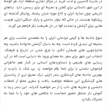
در مارینا کاسپین و لذت خرید در مراکز تجاری منطقه آزاد، هر گوشه
از این شهر داستانی برای گفتن و تجربه ای برای زیستن دارد. بناهای
تاریخی چون مناره انزلی و کاخ موزه میان پشته، روایتگر گذشته ای
پرشکوه هستند، در حالی که بلوار ساحلی و پارک جنگلی انزلی، فرصت
هایی برای آرامش و تجدید قوا در دل طبیعت بکر فراهم می آورند.
تنوع جاذبه ها و گرمی مردمان، انزلی را به مقصدی مناسب برای هر
سلیقه ای تبدیل کرده است؛ چه به دنبال آرامش خانواده باشید، چه
ماجراجویی های هیجان انگیز، یا غرق شدن در تاریخ و فرهنگ.
انتخاب این شهر برای سفر، به معنای ورود به دنیایی است که در آن،
زیبایی های طبیعی و دستاوردهای انسانی در کنار هم، خاطراتی
فراموش نشدنی را برای شما رقم خواهند زد. بی شک، با بازدید از
بهترین جاذبه های گردشگری بندر انزلی، درک عمیق تری از پتانسیل
های گردشگری این منطقه خواهید یافت و سفری مملو از لحظات
دلنشین و تجربه های ناب را از سر خواهید گذراند. این بندر زیبا با
آغوش باز منتظر حضور شماست تا شگفتی های خود را با شما به
اشتراک بگذارد.