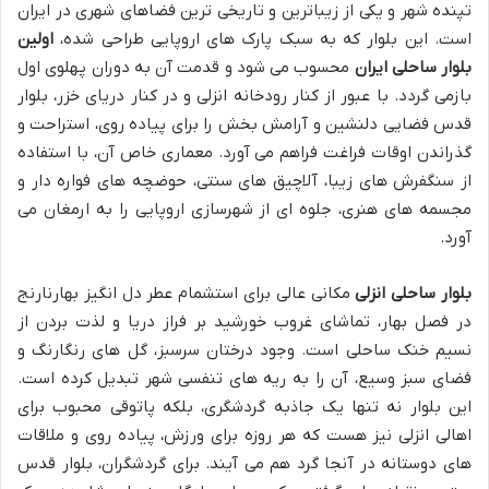
تپنده شهر و یکی از زیباترین و تاریخی ترین فضاهای شهری در ایران
است. این بلوار که به سبک پارک های اروپایی طراحی شده،
اولین
بلوار ساحلی ایران
محسوب می شود و قدمت آن به دوران پهلوی اول
بازمی گردد. با عبور از کنار رودخانه انزلی و در کنار دریای خزر، بلوار
قدس فضایی دلنشین و آرامش بخش را برای پیاده روی، استراحت و
گذراندن اوقات فراغت فراهم می آورد. معماری خاص آن، با استفاده
از سنگفرش های زیبا، آلاچیق های سنتی، حوضچه های فواره دار و
مجسمه های هنری، جلوه ای از شهرسازی اروپایی را به ارمغان می
آورد.
بلوار ساحلی انزلی
مکانی عالی برای استشمام عطر دل انگیز بهارنارنج
در فصل بهار، تماشای غروب خورشید بر فراز دریا و لذت بردن از
نسیم خنک ساحلی است. وجود درختان سرسبز، گل های رنگارنگ و
فضای سبز وسیع، آن را به ریه های تنفسی شهر تبدیل کرده است.
این بلوار نه تنها یک جاذبه گردشگری، بلکه پاتوقی محبوب برای
اهالی انزلی نیز هست که هر روزه برای ورزش، پیاده روی و ملاقات
های دوستانه در آنجا گرد هم می آیند. برای گردشگران، بلوار قدس